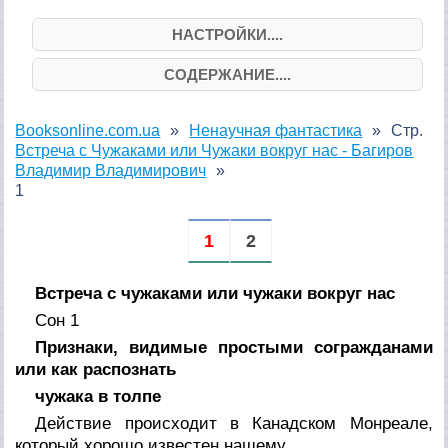
НАСТРОЙКИ....
СОДЕРЖАНИЕ....
Booksonline.com.ua
Ненаучная фантастика
Стр.
Встреча с Чужаками или Чужаки вокруг нас - Багиров
Владимир Владимирович
1
1
2
Встреча с чужаками или чужаки вокруг нас
Сон 1
Признаки, видимые простыми согражданами
или как распознать
чужака в толпе
Действие происходит в Канадском Монреале,
который хорошо известен нашему