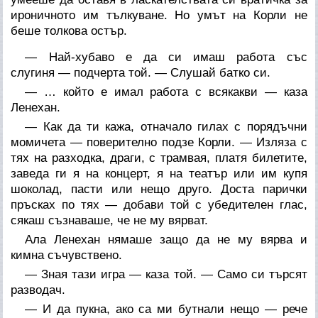
ироничното им тълкуване. Но умът на Корли не
беше толкова остър.
— Най-хубаво е да си имаш работа със
слугиня — подчерта той. — Слушай батко си.
— … който е имал работа с всякакви — каза
Ленехан.
— Как да ти кажа, отначало гилах с порядъчни
момичета — поверително подзе Корли. — Изляза с
тях на разходка, драги, с трамвая, платя билетите,
заведа ги я на концерт, я на театър или им купя
шоколад, пасти или нещо друго. Доста парички
пръсках по тях — добави той с убедителен глас,
сякаш съзнаваше, че не му вярват.
Ала Ленехан нямаше защо да не му вярва и
кимна съчувствено.
— Зная тази игра — каза той. — Само си търсят
разводач.
— И да пукна, ако са ми бутнали нещо — рече