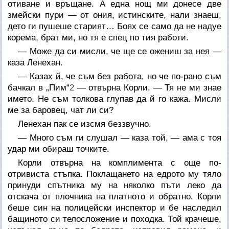
отиване и връщане. А една нощ ми донесе две
змейски пури — от ония, истинските, нали знаеш,
дето ги пушеше старият… Боях се само да не надуе
корема, брат ми, но тя е спец по тия работи.
— Може да си мисли, че ще се ожениш за нея —
каза Ленехан.
— Казах й, че съм без работа, но че по-рано съм
бачкал в „Пим“
2
— отвърна Корли. — Тя не ми знае
името. Не съм толкова глупав да й го кажа. Мисли
ме за баровец, чат ли си?
Ленехан пак се изсмя беззвучно.
— Много съм ги слушал — каза той, — ама с тоя
удар ми обираш точките.
Корли отвърна на комплимента с още по-
отривиста стъпка. Поклащането на едрото му тяло
принуди спътника му на няколко пъти леко да
отскача от плочника на платното и обратно. Корли
беше син на полицейски инспектор и бе наследил
бащиното си телосложение и походка. Той крачеше,