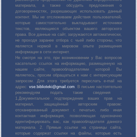
материала, а также обсудить предложения о
договоренностях, разрешающих использовать данный
контент. Мы не отслеживаем действия пользователей,
которые самостоятельно выкладывают источники
текстов, являющиеся объектом вашего авторского
права. Все данные на сайт, загружаются автоматически,
не проходя заранее отбора с чьей либо стороны, что
является нормой в мировом опыте размещения
информации в сети интернет.
Не смотря на это, при возникновении у Вас вопросов
касательно ссылок на информацию, размещенную на
нашем сайте, правообладателями которой Вы
являетесь, просим обращаться к нам с интересующим
запросом. Для этого требуется переслать е-mail на
адрес:
vse.biblioteki@gmail.com
. В письме настоятельно
рекомендуем подать такие сведения :
1.Документальное подтверждение ваших прав на
материал, защищённый авторским правом:
отсканированный документ с печатью, либо иная
контактная информация, позволяющая однозначно
идентифицировать вас, как правообладателя данного
материала. 2. Прямые ссылки на страницы сайта,
которые содержат ссылки на файлы, которые есть