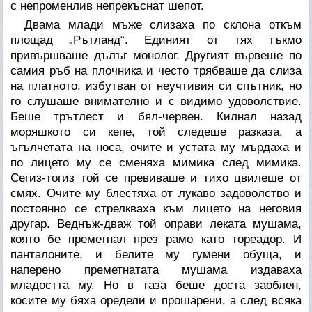
с непроменлив непрекъснат шепот.
Двама млади мъже слизаха по склона откъм
площад „Рътланд“. Единият от тях тъкмо
привършваше дълъг монолог. Другият вървеше по
самия ръб на плочника и често трябваше да слиза
на платното, избутван от неучтивия си спътник, но
го слушаше внимателно и с видимо удоволствие.
Беше трътлест и бял-червен. Килнал назад
моряшкото си кепе, той следеше разказа, а
ъгълчетата на носа, очите и устата му мърдаха и
по лицето му се сменяха мимика след мимика.
Сегиз-тогиз той се превиваше и тихо цвилеше от
смях. Очите му блестяха от лукаво задоволство и
постоянно се стрелкваха към лицето на неговия
другар. Веднъж-дваж той оправи леката мушама,
която бе преметнал през рамо като тореадор. И
панталоните, и белите му гумени обуща, и
наперено преметнатата мушама издаваха
младостта му. Но в таза беше доста заоблен,
косите му бяха оредели и прошарени, а след всяка