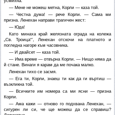
усмихна.
— Мене не можеш метна, Корли — каза той.
— Честна дума! — рече Корли. — Сама ми
призна. Ленехан направи трагичен жест:
— Юда!
Като минаха край желязната ограда на колежа
„Св. Троица“’, Ленехан отскочи на платното и
погледна нагоре към часовника.
— И двайсет — каза той.
— Има време — отвърна Корли. — Нищо няма да
й стане. Винаги я карам да ме почака малко.
Ленехан тихо се засмя.
— Ега ти, Корли, знаеш ти как да ги въртиш —
възкликна той.
— Всичките им номера са ми ясни — призна
Корли.
— Ама кажи — отново го подхвана Ленехан, —
сигурен ли си, че ще можеш да се справиш?