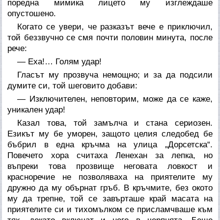
поредна мимика лицето му изглеждаше
опустошено.
Когато се увери, че разказът вече е приключил,
той беззвучно се смя почти половин минута, после
рече:
— Еха!… Голям удар!
Гласът му прозвуча немощно; и за да подсили
думите си, той шеговито добави:
— Изключителен, неповторим, може да се каже,
уникален удар!
Казал това, той замълча и стана сериозен.
Езикът му бе уморен, защото целия следобед бе
бъбрил в една кръчма на улица „Дорсетска“.
Повечето хора считаха Ленехан за лепка, но
въпреки това прозвище неговата ловкост и
красноречие не позволяваха на приятелите му
дружно да му обърнат гръб. В кръчмите, без окото
му да трепне, той се завърташе край масата на
приятелите си и тихомълком се присламчваше към