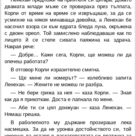
двамата млади мъже се провираха през тълпата,
Корли от време на време се извръщаше, за да се
усмихне на някоя минаваща девойка, а Ленехан бе
насочил взора си към едрата бледа луна, окръжена
с двоен ореол. Той замислено наблюдаваше как по
лицето й се стеле сивата паяжина на здрача.
Накрая рече:
— Добре… Кажи сега, Корли, ще можеш ли да
опечеш работата?
В отговор Корли изразително смигна.
— Ще мине ли номерът? — колебливо запита
Ленехан. — Жените не можеш ги разбра.
— Не бери грижа за нея — каза Корли. — Зная
как да я прикоткам. Доста е лапнала по мене.
— Абе ти си цял донжуан — каза Ленехан. —
Нямаш грешка.
В раболепното му държане прозираше лека
насмешка. За да не уронва достойнството си, той
умееше да оставя в ласкателствата си вратичка за