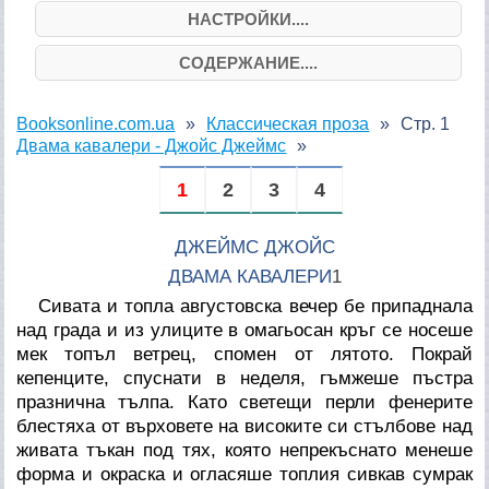
НАСТРОЙКИ....
СОДЕРЖАНИЕ....
Booksonline.com.ua
Классическая проза
Стр. 1
Двама кавалери - Джойс Джеймс
1
2
3
4
ДЖЕЙМС ДЖОЙС
ДВАМА КАВАЛЕРИ
1
Сивата и топла августовска вечер бе припаднала
над града и из улиците в омагьосан кръг се носеше
мек топъл ветрец, спомен от лятото. Покрай
кепенците, спуснати в неделя, гъмжеше пъстра
празнична тълпа. Като светещи перли фенерите
блестяха от върховете на високите си стълбове над
живата тъкан под тях, която непрекъснато менеше
форма и окраска и огласяше топлия сивкав сумрак