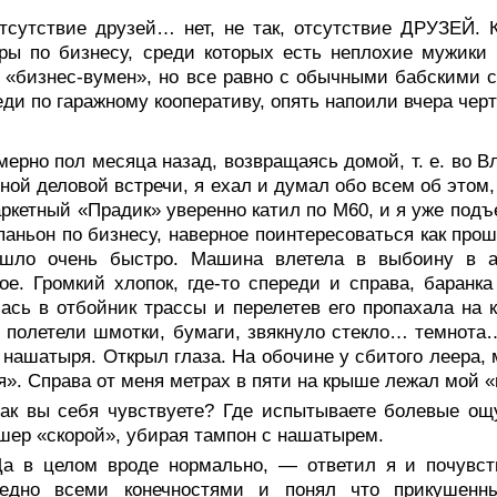
тсутствие друзей… нет, не так, отсутствие ДРУЗЕЙ. К
ры по бизнесу, среди которых есть неплохие мужики
 «бизнес-вумен», но все равно с обычными бабскими 
ди по гаражному кооперативу, опять напоили вчера черт
ерно пол месяца назад, возвращаясь домой, т. е. во В
ной деловой встречи, я ехал и думал обо всем об этом
ркетный «Прадик» уверенно катил по М60, и я уже подъ
аньон по бизнесу, наверное поинтересоваться как прошл
ошло очень быстро. Машина влетела в выбоину в а
ое. Громкий хлопок, где-то спереди и справа, баранк
ась в отбойник трассы и перелетев его пропахала на 
 полетели шмотки, бумаги, звякнуло стекло… темнота…
 нашатыря. Открыл глаза. На обочине у сбитого леера
я». Справа от меня метрах в пяти на крыше лежал мой «
ак вы себя чувствуете? Где испытываете болевые о
ер «скорой», убирая тампон с нашатырем.
а в целом вроде нормально, — ответил я и почувств
редно всеми конечностями и понял что прикушенн