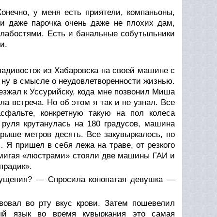
онечно, у меня есть приятели, компаньоны,
 и даже парочка очень даже не плохих дам,
слабостями. Есть и банальные собутыльники
и.
ладивосток из Хабаровска на своей машине с
, ну в смысле о неудовлетворенности жизнью.
езжал к Уссурийску, кода мне позвонил Миша
а встреча. Но об этом я так и не узнал. Все
сфальте, конкретную такую на пол колеса
а руля крутанулась на 180 градусов, машина
крыше метров десять. Все закувыркалось, по
 Я пришел в себя лежа на траве, от резкого
, мигая «люстрами» стояли две машины ГАИ и
прадик».
щущения? — Спросила конопатая девушка —
овал во рту вкус крови. Затем пошевелил
ый язык во время кувыркания это самая