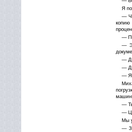
— Во
Я по
— Чи
копию 
процен
— По
— Э
докуме
— Да
— Да
— Я
Мих
погру
машину
— Ты
— Ц
Мы 
— З