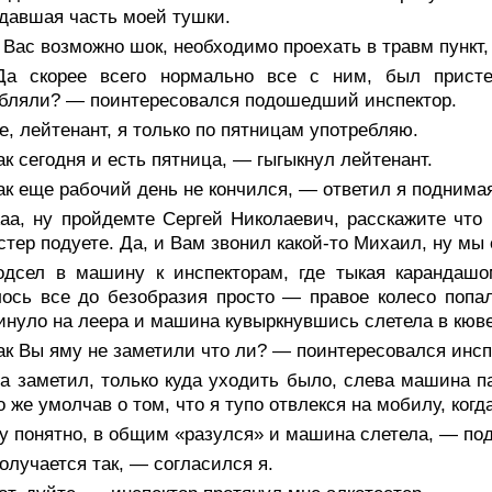
давшая часть моей тушки.
Вас возможно шок, необходимо проехать в травм пункт, 
а скорее всего нормально все с ним, был пристег
бляли? — поинтересовался подошедший инспектор.
, лейтенант, я только по пятницам употребляю.
к сегодня и есть пятница, — гыгыкнул лейтенант.
к еще рабочий день не кончился, — ответил я поднимая
аа, ну пройдемте Сергей Николаевич, расскажите что 
стер подуете. Да, и Вам звонил какой-то Михаил, ну мы
одсел в машину к инспекторам, где тыкая карандашо
ось все до безобразия просто — правое колесо попало
инуло на леера и машина кувыркнувшись слетела в кюве
к Вы яму не заметили что ли? — поинтересовался инсп
а заметил, только куда уходить было, слева машина п
о же умолчав о том, что я тупо отвлекся на мобилу, ког
у понятно, в общим «разулся» и машина слетела, — по
лучается так, — согласился я.