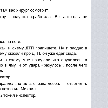
там вас хирург осмотрит.
нут, подушка сработала. Вы алкоголь не
сь на ноги.
как, и схему ДТП подпишете. Ну и заодно в
 ему сказали про ДТП, он уже едет сюда.
м в схему мне поведали что случилось, а
 в яму, и от удара «разулось», после чего
т.
ектор.
араллельно шла, справа леера, — ответил я,
да позвонил Михаил.
дытожил инспектор.