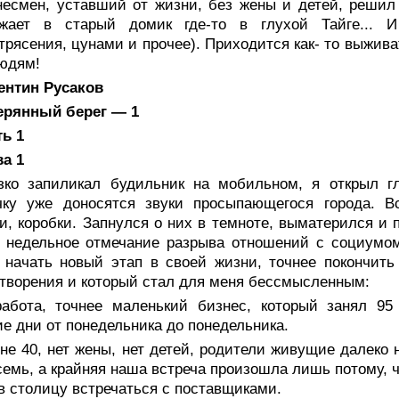
несмен, уставший от жизни, без жены и детей, решил 
зжает в старый домик где-то в глухой Тайге... 
трясения, цунами и прочее). Приходится как- то выжив
юдям!
ентин Русаков
ерянный берег — 1
ть 1
ва 1
зко запиликал будильник на мобильном, я открыл г
чку уже доносятся звуки просыпающегося города. 
и, коробки. Запнулся о них в темноте, выматерился и п
 недельное отмечание разрыва отношений с социумом
начать новый этап в своей жизни, точнее покончить
творения и который стал для меня бессмысленным:
абота, точнее маленький бизнес, который занял 95 
е дни от понедельника до понедельника.
е 40, нет жены, нет детей, родители живущие далеко н
семь, а крайняя наша встреча произошла лишь потому, ч
в столицу встречаться с поставщиками.