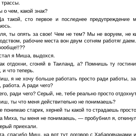
 трассы.
 о чем, какой знак?
а такой, сто первое и последнее предупреждение м
аюсь.
ля, ты опять за свое! Чем не тем? Мы не воруем, не 
одством, рабочие места вон двум сотням работяг даем
вообще!!??
стал я Миша, выдохся.
ак отдохни, сгоняй в Таиланд, а? Помнишь ту гостин
, и что теперь.
ш, я не хочу больше работать просто ради работы, за
, работа. А ради чего?
го, ради чего? Серый, не, тебе реально просто отдохнут
иш, ты что меня действительно не понимаешь?
 понимаю старик, херней ты какой то страдаешь просто
а Миха, ты меня не понимаешь, — пробубнил я, откину
ерый приехали.
а, спасибо Миш, на вот тут договор с Хабаровчанами и