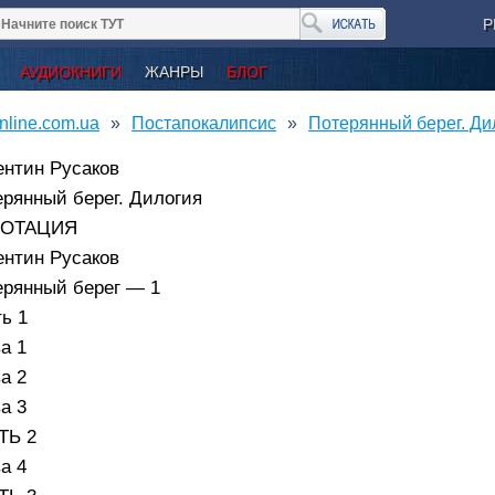
Р
АУДИОКНИГИ
ЖАНРЫ
БЛОГ
nline.com.ua
Постапокалипсис
Потерянный берег. Ди
ентин Русаков
рянный берег. Дилогия
ОТАЦИЯ
ентин Русаков
ерянный берег — 1
ь 1
а 1
а 2
а 3
ТЬ 2
а 4