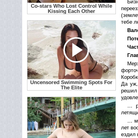
Биз
перее
(земле
тебе л
Вал
Пот
Час
Гла
Мер
форто
Коробк
Да уж,
решил 
удовле
… р
летящи
… мн
лет во
ездил 