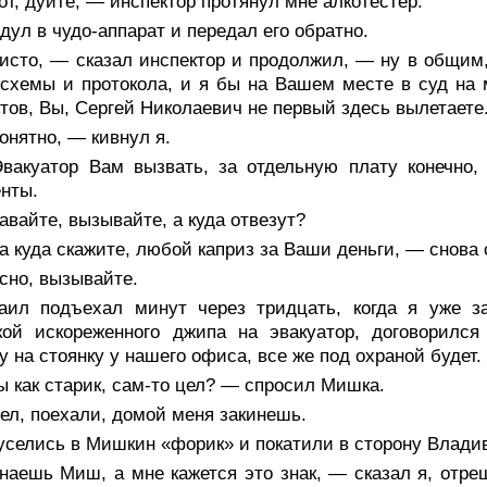
т, дуйте, — инспектор протянул мне алкотестер.
дул в чудо-аппарат и передал его обратно.
сто, — сказал инспектор и продолжил, — ну в общим, 
схемы и протокола, и я бы на Вашем месте в суд на 
тов, Вы, Сергей Николаевич не первый здесь вылетаете
нятно, — кивнул я.
вакуатор Вам вызвать, за отдельную плату конечно,
нты.
вайте, вызывайте, а куда отвезут?
 куда скажите, любой каприз за Ваши деньги, — снова 
сно, вызывайте.
аил подъехал минут через тридцать, когда я уже 
зкой искореженного джипа на эвакуатор, договорилс
 на стоянку у нашего офиса, все же под охраной будет.
 как старик, сам-то цел? — спросил Мишка.
ел, поехали, домой меня закинешь.
уселись в Мишкин «форик» и покатили в сторону Владив
наешь Миш, а мне кажется это знак, — сказал я, отр