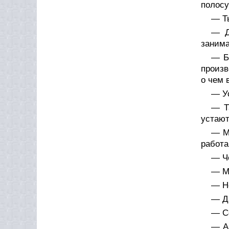
полосу
— Ты
— Д
заним
— Б
произв
о чем 
— У
— Т
устают
— Ми
работа
— Че
— М
— Не
— Д
— С
— Аг