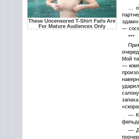
… о
партне
эдаких
— сосе
***
Прим
очеред
Мой па
— комп
произ
наверн
ударил
салону
запаха
«скора
— К
фельдш
— Д
пооче