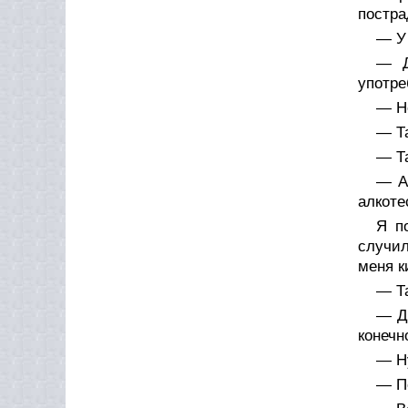
постра
— У 
— Д
употре
— Не
— Та
— Та
— А
алкоте
Я п
случил
меня к
— Та
— Д
конечн
— Н
— По