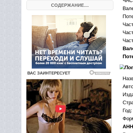
ЧАС
СОДЕРЖАНИЕ....
Вал
Поте
Част
Част
Част
Вал
Пот
Назв
Авто
Изд
Стра
Год:
Форм
АН