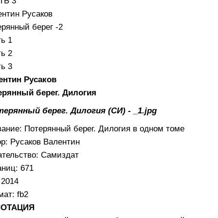
ТЬ 3
ентин Русаков
рянный берег -2
ь 1
ь 2
ь 3
ентин Русаков
ерянный берег. Дилогия
ание: Потерянный берег. Дилогия в одном томе
р: Русаков Валентин
ательство: Самиздат
ниц: 671
 2014
ат: fb2
НОТАЦИЯ