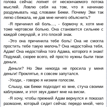
голова сейчас лопнет от нескончаемого потока
мыслей. Ловлю себя на том, что я начинаю
раздумывать над словами Бекки. Почему Эви так
легко сбежала, не дав мне ничего объяснить?
-Я причинил ей боль…, - бормочу я, хотя мне
тоже чертовски больно. Она становится сильнее с
каждой секундой, и это плохой знак.
-Это она причинила тебе боль! Она не смогла
простить тебе такую мелочь? Она недостойна тебя,
Адам! Она недостойна того Адама, которого я знаю!
Подумай, скорее всего, ей просто нужны были твои
деньги.
Деньги? Но Эви никогда не просила у меня
деньги! Проклятье, я совсем запутался.
-Уходи, - говорю я низким голосом.
Слышу, как Бекки подходит ко мне, стуча своими
каблуками, и этот звук давит мне на виски.
-Я хочу, чтобы прежний Адам вернулся и показал
размазне, который сидит сейчас передо мной, чего