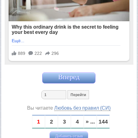
Вперед
Вы читаете
Любовь без правил (СИ)
1
2
3
4
» ...
144
Добавить отзыв