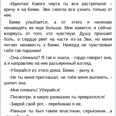
-Идиотка! Какого черта ты все растрепала! –
кричу я на Бекки. Эви смогла все узнать только от
нее.
Бекки улыбается, а от этого я начинаю
ненавидеть ее еще больше. Мне кажется, я сейчас
взорвусь от того, что чувствую. Душу пронзает
боль, а сердце рвет на части из-за Эви, но меня
питает ненависть к Бекки. Никогда не чувствовал
себя так паршиво!
-Она сбежала? Я так и знала, - гордо говорит она,
а я направляю на нее разъяренный взгляд.
-Убирайся из этого дома, Бекки, - рычу я.
-Не ты меня приглашал, не тебе меня выгонять, -
шипит она.
-Мне плевать! Убирайся!
-Посмотри, в какую размазню ты превратился!
-Закрой свой рот, - перебиваю я ее.
-Раньше ты был таким властным, серьезным…а