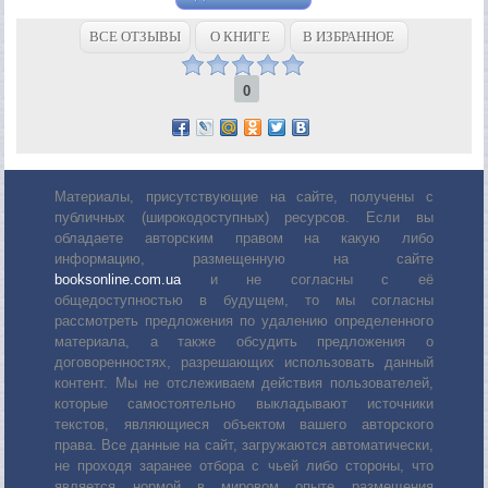
ВСЕ ОТЗЫВЫ
О КНИГЕ
В ИЗБРАННОЕ
0
Материалы, присутствующие на сайте, получены с
публичных (широкодоступных) ресурсов. Если вы
обладаете авторским правом на какую либо
информацию, размещенную на сайте
booksonline.com.ua
и не согласны с её
общедоступностью в будущем, то мы согласны
рассмотреть предложения по удалению определенного
материала, а также обсудить предложения о
договоренностях, разрешающих использовать данный
контент. Мы не отслеживаем действия пользователей,
которые самостоятельно выкладывают источники
текстов, являющиеся объектом вашего авторского
права. Все данные на сайт, загружаются автоматически,
не проходя заранее отбора с чьей либо стороны, что
является нормой в мировом опыте размещения