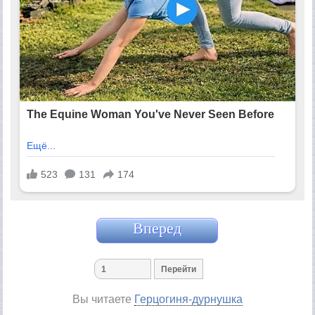
Вперед
Вы читаете
Герцогиня-дурнушка