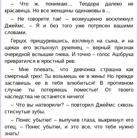
– Что ж, понимаю… Теодора далеко не
красавица. Но все женщины одинаковы в…
– Не говорите так! – возмущенно воскликнул
Джеймс. – Я и без того уже потрясен вашими
словами.
Герцог, прищурившись, взглянул на сына, и на
щеках его вспыхнул румянец – верный признак
очередной вспышки гнева. И точно – голос Ашбрука
превратился в яростный рев:
– Мне плевать, что девчонка страшна как
смертный грех! Ты возьмешь ее в жены! Но прежде
заставишь ее в тебя влюбиться! В противном
случае ты потеряешь поместье! От твоего
наследства не останется ничего!
– Что вы натворили? – повторил Джеймс сквозь
стиснутые зубы.
– Понес убытки! – выпучив глаза, выкрикнул его
отец. – Понес убытки, и это все, что тебе нужно
знать!