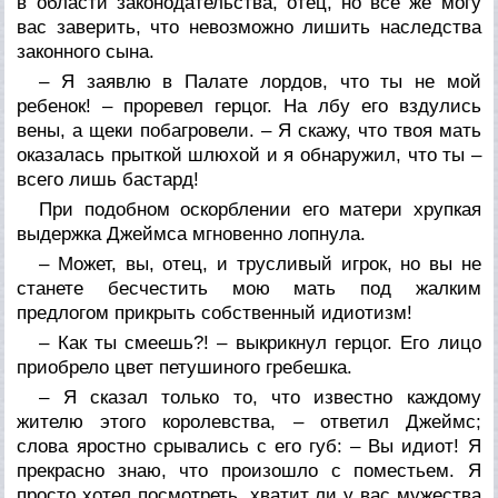
в области законодательства, отец, но все же могу
вас заверить, что невозможно лишить наследства
законного сына.
– Я заявлю в Палате лордов, что ты не мой
ребенок! – проревел герцог. На лбу его вздулись
вены, а щеки побагровели. – Я скажу, что твоя мать
оказалась прыткой шлюхой и я обнаружил, что ты –
всего лишь бастард!
При подобном оскорблении его матери хрупкая
выдержка Джеймса мгновенно лопнула.
– Может, вы, отец, и трусливый игрок, но вы не
станете бесчестить мою мать под жалким
предлогом прикрыть собственный идиотизм!
– Как ты смеешь?! – выкрикнул герцог. Его лицо
приобрело цвет петушиного гребешка.
– Я сказал только то, что известно каждому
жителю этого королевства, – ответил Джеймс;
слова яростно срывались с его губ: – Вы идиот! Я
прекрасно знаю, что произошло с поместьем. Я
просто хотел посмотреть, хватит ли у вас мужества