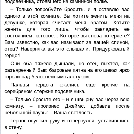
подсвечника, стоявшего на каминной полке.
– Только попробуйте бросить, и я оставлю вас
одного в этой комнате. Вы хотите женить меня на
девушке, которая считает меня братом. Хотите
женить для того лишь, чтобы завладеть ее
состоянием, которое… Которое вы снова потеряете?
Вам известно, как вас называют за вашей спиной,
отец? Наверняка вы это слышали. Придурковатый
герцог!
Они оба тяжело дышали, но отец пыхтел, как
разъяренный бык; багровые пятна на его щеках ярко
горели над белоснежным галстуком.
Пальцы герцога сжались еще крепче на
серебряном стержне подсвечника.
– Только бросьте его – и я швырну вас через всю
комнату, – произнес Джеймс, добавив после
небольшой паузы: – Ваша светлость…
Герцог опустил руку и отвернулся, уставившись
в стену.