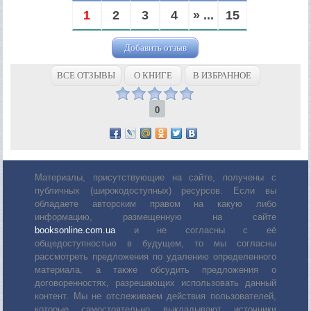
1
2
3
4
» ...
15
Добавить отзыв
ВСЕ ОТЗЫВЫ
О КНИГЕ
В ИЗБРАННОЕ
0
Материалы, присутствующие на сайте, получены с
публичных (широкодоступных) ресурсов. Если вы
обладаете авторским правом на какую либо
информацию, размещенную на сайте
booksonline.com.ua
и не согласны с её
общедоступностью в будущем, то мы согласны
рассмотреть предложения по удалению определенного
материала, а также обсудить предложения о
договоренностях, разрешающих использовать данный
контент. Мы не отслеживаем действия пользователей,
которые самостоятельно выкладывают источники