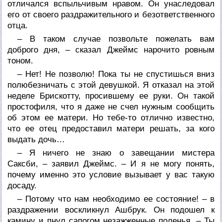
отличался вспыльчивым нравом. Он унаследовал
его от своего раздражительного и безответственного
отца.
– В таком случае позвольте пожелать вам
доброго дня, – сказал Джеймс нарочито ровным
тоном.
– Нет! Не позволю! Пока ты не спустишься вниз
полюбезничать с этой девушкой. Я отказал на этой
неделе Брискотту, просившему ее руки. Он такой
простофиля, что я даже не счел нужным сообщить
об этом ее матери. Но тебе-то отлично известно,
что ее отец предоставил матери решать, за кого
выдать дочь…
– Я ничего не знаю о завещании мистера
Саксби, – заявил Джеймс. – И я не могу понять,
почему именно это условие вызывает у вас такую
досаду.
– Потому что нам необходимо ее состояние! – в
раздражении воскликнул Ашбрук. Он подошел к
камину и пнул сапогом незажженные поленья. – Ты