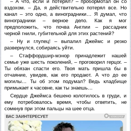
– А что, если и потерял? – пробормотал он со
вздохом. – Да, я действительно потерял все. Но
канал – это одно, а виноградники… Я думал, что
виноградники – верное дело. Как я мог
предположить, что почва Англии – рассадник
черной гнили, губительной для этих растений?
– Ну и глупец! – выпалил Джеймс и резко
развернулся, собираясь уйти.
– Стаффордшир-мэнор принадлежит нашей
семье уже шесть поколений, – проговорил герцог. –
Ты обязан спасти его. Твоя мать пришла бы в
отчаяние, увидев, как его продают. А что до ее
могилы… Ты об этом подумал? Ведь кладбище
примыкает к часовне, как ты знаешь…
Сердце Джеймса бешено колотилось в груди, и
ему потребовалось время, чтобы ответить, не
сомкнув при этом пальцы на шее отца.