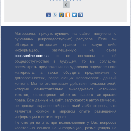
0
Материалы, присутствующие на сайте, получены с
публичных (широкодоступных) ресурсов. Если вы
обладаете авторским правом на какую либо
информацию, размещенную на сайте
booksonline.com.ua
и не согласны с её
общедоступностью в будущем, то мы согласны
рассмотреть предложения по удалению определенного
материала, а также обсудить предложения о
договоренностях, разрешающих использовать данный
контент. Мы не отслеживаем действия пользователей,
которые самостоятельно выкладывают источники
текстов, являющиеся объектом вашего авторского
права. Все данные на сайт, загружаются автоматически,
не проходя заранее отбора с чьей либо стороны, что
является нормой в мировом опыте размещения
информации в сети интернет.
Не смотря на это, при возникновении у Вас вопросов
касательно ссылок на информацию, размещенную на