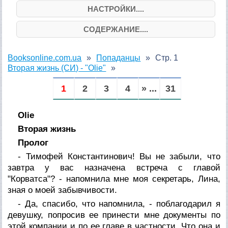
НАСТРОЙКИ....
СОДЕРЖАНИЕ....
Booksonline.com.ua
Попаданцы
Стр. 1
Вторая жизнь (СИ) - "Olie"
1
2
3
4
» ...
31
Olie
Вторая жизнь
Пролог
- Тимофей Константинович! Вы не забыли, что
завтра у вас назначена встреча с главой
"Корватса"? - напомнила мне моя секретарь, Лина,
зная о моей забывчивости.
- Да, спасибо, что напомнила, - поблагодарил я
девушку, попросив ее принести мне документы по
этой компании и по ее главе в частности. Что она и