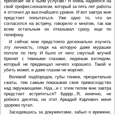
прибегает ни к чьим услугам? Я очень надеялся на
свой профессионализм, который за пять лет работы
я отточил до высочайшего уровня. И вот завтра мне
предстоит попытаться. Уже одно то, что он
согласился на встречу, говорило о многом, так как
всем остальным он отказывал сразу, еще по
телефону.
И сейчас мне предстояло досконально изучить
эту личность, глядя на которую даже мурашки
ползли по телу. И было от чего: смуглый жгучий
брюнет с темными глазами, ледяным взглядом,
который не предвещал ничего хорошего. Такой и
убить может, и даже глазом не моргнет.
Волевой подбородок, губы тонкие, презрительно
сжаты, тем самым показывая свое превосходство
над окружающими. Нда...и с этим типом мне завтра
предстоит встретиться? Брррр...Я, конечно, не
робкого десятка, но этот Аркадий Карлович меня
здорово пугал.
Засидевшись за документами, забыл о времени,