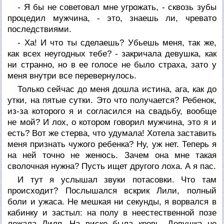
- Я бы не советовал мне угрожать, - сквозь зубы
процедил мужчина, - это, знаешь ли, чревато
последствиями.
- Ха! И что ты сделаешь? Убьешь меня, так же,
как всех неугодных тебе? - закричала девушка, как
ни странно, но в ее голосе не было страха, зато у
меня внутри все перевернулось.
Только сейчас до меня дошла истина, ага, как до
утки, на пятые сутки. Это что получается? Ребенок,
из-за которого я и согласился на свадьбу, вообще
не мой? И лох, о котором говорил мужчина, это я и
есть? Вот же стерва, что удумала! Хотела заставить
меня признать чужого ребенка? Ну, уж нет. Теперь я
на ней точно не женюсь. Зачем она мне такая
сволочная нужна? Пусть ищет другого лоха. А я пас.
И тут я услышал звуки потасовки. Что там
происходит? Послышался вскрик Лили, полный
боли и ужаса. Не мешкая ни секунды, я ворвался в
кабинку и застыл: на полу в неестественной позе
лежала Лиля. На виске была кровь. Девушка не