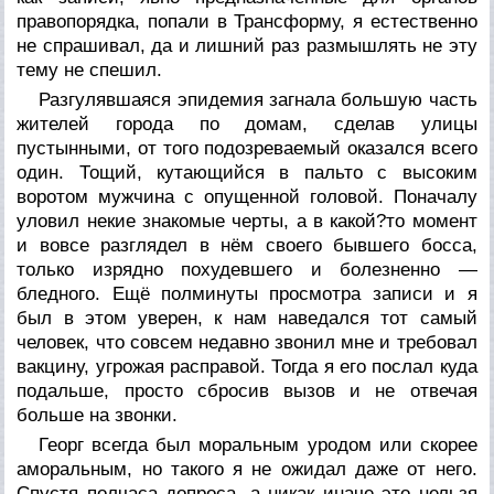
правопорядка, попали в Трансформу, я естественно
не спрашивал, да и лишний раз размышлять не эту
тему не спешил.
Разгулявшаяся эпидемия загнала большую часть
жителей города по домам, сделав улицы
пустынными, от того подозреваемый оказался всего
один. Тощий, кутающийся в пальто с высоким
воротом мужчина с опущенной головой. Поначалу
уловил некие знакомые черты, а в какой?то момент
и вовсе разглядел в нём своего бывшего босса,
только изрядно похудевшего и болезненно —
бледного. Ещё полминуты просмотра записи и я
был в этом уверен, к нам наведался тот самый
человек, что совсем недавно звонил мне и требовал
вакцину, угрожая расправой. Тогда я его послал куда
подальше, просто сбросив вызов и не отвечая
больше на звонки.
Георг всегда был моральным уродом или скорее
аморальным, но такого я не ожидал даже от него.
Спустя полчаса допроса, а никак иначе это нельзя