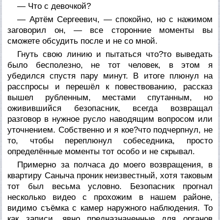
— Что с девочкой?
— Артём Сергеевич, — спокойно, но с нажимом
заговорил он, — все сторонние моменты вы
сможете обсудить после и не со мной.
Гнуть свою линию и пытаться что?то выведать
было бесполезно, не тот человек, в этом я
убедился спустя пару минут. В итоге плюнул на
расспросы и перешёл к повествованию, рассказ
вышел рубленным, местами спутанным, но
оживившийся безопасник, всегда возвращал
разговор в нужное русло наводящим вопросом или
уточнением. Собственно и я кое?что подчерпнул, не
то, чтобы переплюнул собеседника, просто
определённые моменты тот особо и не скрывал.
Примерно за полчаса до моего возвращения, в
квартиру Саныча проник неизвестный, хотя таковым
тот был весьма условно. Безопасник прогнал
несколько видео с прохожим в нашем районе,
видимо съёмка с камер наружного наблюдения. То
как записи, явно предназначенные для органов