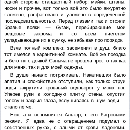
одной стороны стандартный набор: майки, штаны,
носки и прочее, вот только всё это было аккуратно
сложено, расфасовано и уложено в определённой
последовательностью. Перед глазами так и стояли
бравые вояки — бугаи, перебирающие мои
вещевые закрома и со всем пиететом
укладывающие их в сумку, не забывая про порядок.
Взяв полный комплект, засеменил в душ, благо
тот имелся в карантинной комнате. Всё же поездка
и беготня с дочкой Саныча не прошла просто так как
для меня, так и для моей одежды.
В душе начало потряхивать. Накатившая было
апатия и спокойствие отступили, как только струи
воды закрутили кровавый водоворот у моих ног.
Уперев руки в холодную плитку стены, опустил
голову и закрыл глаза, вслушиваясь в шум воды —
стало легче.
Некстати вспомнился Алькор, с его багровыми
реками. Я едва не с отвращением подумал о
собственных руках, с алыми от крови ладонями.