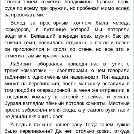
спокойствием отметил полдюжины бравых вояк,
судя по всему при оружии, но пробежал мимо вслед
за провожатыми.
Вслед за просторным холлом была череда
коридоров, в путанице которой мы потеряли
водителя. Бежавший впереди всех мужик быстро
снизил темп, появилась отдышка, а после и вовсе
он прислонился и сполз по стене, но всё это я
отметил самым краем глаза.
Лабиринт оборвался, приведя нас в тупик с
тремя комнатами — изоляторами, о чём говорили
таблички с одноимёнными названиями. Пятнадцать
минут на переливания, после малышку оставили в
том подобии операционной, а меня же отправили в
соседнюю комнату, в которой я сейчас и лежал,
буравя взглядом тёмный потолок комнаты. Местные
просто забросили меня сюда, а у самого руки так и
не дошли включить свет.
А ведь я так и не нашёл рану. Тогда зачем нужно
было переливание? Да нет, столько крови, откуда