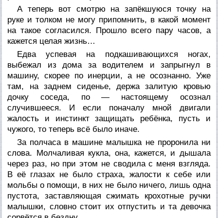
А теперь вот смотрю на запёкшуюся точку на
руке и толком не могу припомнить, в какой момент
на такое согласился. Прошло всего пару часов, а
кажется целая жизнь…
Едва успевая на подкашивающихся ногах,
выбежал из дома за водителем и запрыгнул в
машину, скорее по инерции, а не осознанно. Уже
там, на заднем сиденье, держа залитую кровью
дочку соседа, по — настоящему осознал
случившееся. И если поначалу мной двигали
жалость и инстинкт защищать ребёнка, пусть и
чужого, то теперь всё было иначе.
За полчаса в машине малышка не проронила ни
слова. Молчаливая кукла, она, кажется, и дышала
через раз, но при этом не сводила с меня взгляда.
В её глазах не было страха, жалости к себе или
мольбы о помощи, в них не было ничего, лишь одна
пустота, заставляющая сжимать крохотные ручки
малышки, словно стоит их отпустить и та девочка
сорвётся в бездну.