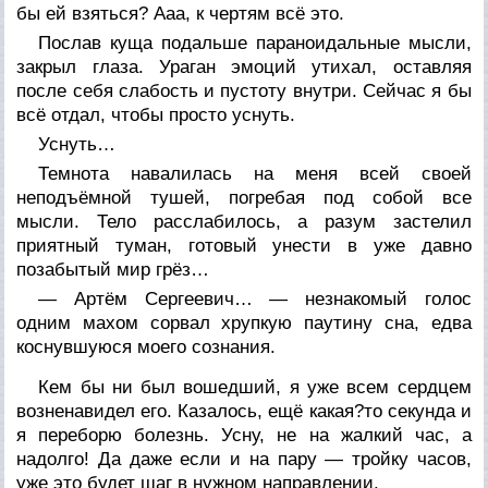
бы ей взяться? Ааа, к чертям всё это.
Послав куща подальше параноидальные мысли,
закрыл глаза. Ураган эмоций утихал, оставляя
после себя слабость и пустоту внутри. Сейчас я бы
всё отдал, чтобы просто уснуть.
Уснуть…
Темнота навалилась на меня всей своей
неподъёмной тушей, погребая под собой все
мысли. Тело расслабилось, а разум застелил
приятный туман, готовый унести в уже давно
позабытый мир грёз…
— Артём Сергеевич… — незнакомый голос
одним махом сорвал хрупкую паутину сна, едва
коснувшуюся моего сознания.
Кем бы ни был вошедший, я уже всем сердцем
возненавидел его. Казалось, ещё какая?то секунда и
я переборю болезнь. Усну, не на жалкий час, а
надолго! Да даже если и на пару — тройку часов,
уже это будет шаг в нужном направлении.