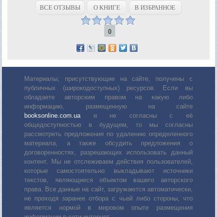
ВСЕ ОТЗЫВЫ
О КНИГЕ
В ИЗБРАННОЕ
0
Материалы, присутствующие на сайте, получены с
публичных (широкодоступных) ресурсов. Если вы
обладаете авторским правом на какую либо
информацию, размещенную на сайте
booksonline.com.ua
и не согласны с её
общедоступностью в будущем, то мы согласны
рассмотреть предложения по удалению определенного
материала, а также обсудить предложения о
договоренностях, разрешающих использовать данный
контент. Мы не отслеживаем действия пользователей,
которые самостоятельно выкладывают источники
текстов, являющиеся объектом вашего авторского
права. Все данные на сайт, загружаются автоматически,
не проходя заранее отбора с чьей либо стороны, что
является нормой в мировом опыте размещения
информации в сети интернет.