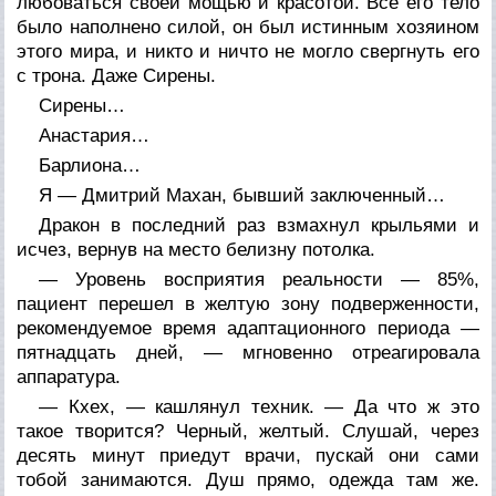
любоваться своей мощью и красотой. Все его тело
было наполнено силой, он был истинным хозяином
этого мира, и никто и ничто не могло свергнуть его
с трона. Даже Сирены.
Сирены…
Анастария…
Барлиона…
Я — Дмитрий Махан, бывший заключенный…
Дракон в последний раз взмахнул крыльями и
исчез, вернув на место белизну потолка.
— Уровень восприятия реальности — 85%,
пациент перешел в желтую зону подверженности,
рекомендуемое время адаптационного периода —
пятнадцать дней, — мгновенно отреагировала
аппаратура.
— Кхех, — кашлянул техник. — Да что ж это
такое творится? Черный, желтый. Слушай, через
десять минут приедут врачи, пускай они сами
тобой занимаются. Душ прямо, одежда там же.