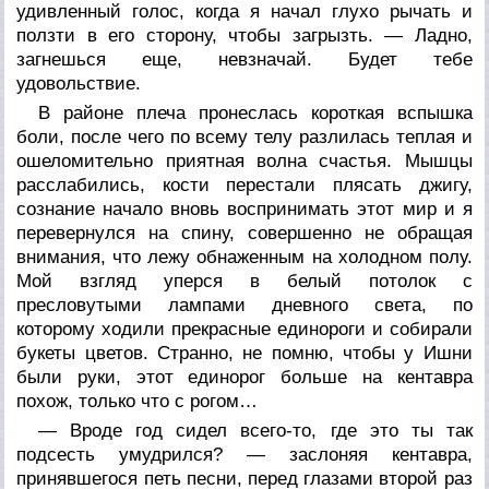
удивленный голос, когда я начал глухо рычать и
ползти в его сторону, чтобы загрызть. — Ладно,
загнешься еще, невзначай. Будет тебе
удовольствие.
В районе плеча пронеслась короткая вспышка
боли, после чего по всему телу разлилась теплая и
ошеломительно приятная волна счастья. Мышцы
расслабились, кости перестали плясать джигу,
сознание начало вновь воспринимать этот мир и я
перевернулся на спину, совершенно не обращая
внимания, что лежу обнаженным на холодном полу.
Мой взгляд уперся в белый потолок с
пресловутыми лампами дневного света, по
которому ходили прекрасные единороги и собирали
букеты цветов. Странно, не помню, чтобы у Ишни
были руки, этот единорог больше на кентавра
похож, только что с рогом…
— Вроде год сидел всего-то, где это ты так
подсесть умудрился? — заслоняя кентавра,
принявшегося петь песни, перед глазами второй раз