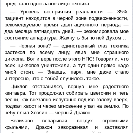
предстало одноглазое лицо техника.
— Уровень восприятия реальности — 35%,
пациент находится в черной зоне подверженности,
рекомендуемое время адаптационного периода —
два месяца пятнадцать дней, — резюмировала мое
состояние аппаратура. Жахнуть бы по ней Духом…
— Черная зона? — единственный глаз техника
растекся по всему лицу, явив мне страшного
циклопа. Вот и верь после этого НПС! Говорили, что
всех циклопов уничтожили, а тут один прямо надо
мной стоит. — Знаешь, паря, мне даже стало
интересно, что с тобой случилось такое.
Циклоп отстранился, вернув мне радостного
кентавра. Тот продолжал собирать цветочки и петь
песни, как внезапно испуганно поднял голову вверх,
поджал хвост и через мгновение упал на землю. По
небу плыл Хозяин — черный Дракон.
Величаво вспарывая воздух огромными
крыльями, Дракон завораживал и заставлял