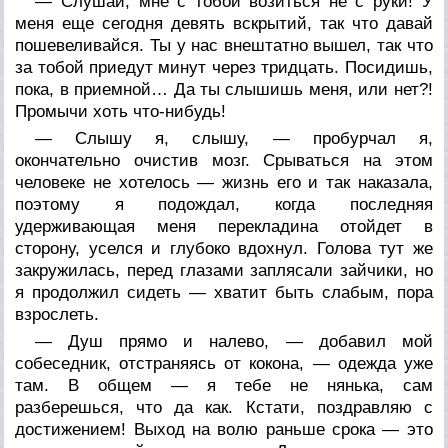
— Слушай, мне с тобой возиться не с руки! У
меня еще сегодня девять вскрытий, так что давай
пошевеливайся. Ты у нас внештатно вышел, так что
за тобой приедут минут через тридцать. Посидишь,
пока, в приемной… Да ты слышишь меня, или нет?!
Промычи хоть что-нибудь!
— Слышу я, слышу, — пробурчал я,
окончательно очистив мозг. Срываться на этом
человеке не хотелось — жизнь его и так наказала,
поэтому я подождал, когда последняя
удерживающая меня перекладина отойдет в
сторону, уселся и глубоко вдохнул. Голова тут же
закружилась, перед глазами заплясали зайчики, но
я продолжил сидеть — хватит быть слабым, пора
взрослеть.
— Душ прямо и налево, — добавил мой
собеседник, отстраняясь от кокона, — одежда уже
там. В общем — я тебе не нянька, сам
разберешься, что да как. Кстати, поздравляю с
достижением! Выход на волю раньше срока — это