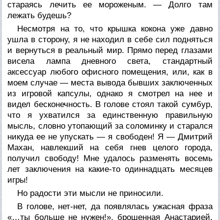
стараясь лечить ее мороженым. — Долго там
лежать будешь?
Несмотря на то, что крышка кокона уже давно
ушла в сторону, я не находил в себе сил подняться
и вернуться в реальный мир. Прямо перед глазами
висела лампа дневного света, стандартный
аксессуар любого офисного помещения, или, как в
моем случае — места вывода бывших заключенных
из игровой капсулы, однако я смотрел на нее и
видел бесконечность. В голове стоял такой сумбур,
что я ухватился за единственную правильную
мысль, словно утопающий за соломинку и старался
никуда ее не упускать — я свободен! Я — Дмитрий
Махан, навлекший на себя гнев целого города,
получил свободу! Мне удалось разменять восемь
лет заключения на какие-то одиннадцать месяцев
игры!
Но радости эти мысли не приносили.
В голове, нет-нет, да появлялась ужасная фраза
«…ты больше не нужен!», брошенная Анастарией.