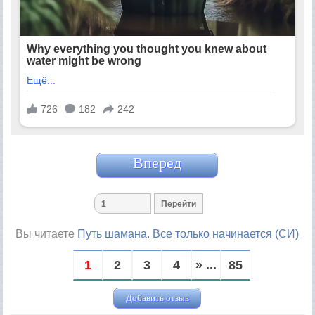
Вперед
Вы читаете
Путь шамана. Все только начинается (СИ)
1
2
3
4
» ...
85
Добавить отзыв