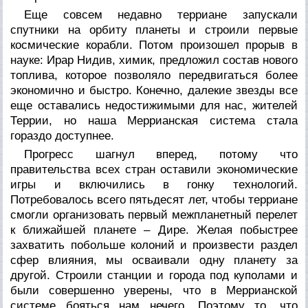
Еще совсем недавно терриане запускали
спутники на орбиту планеты и строили первые
космические корабли. Потом произошел прорыв в
науке: Ирар Нидив, химик, предложил состав нового
топлива, которое позволяло передвигаться более
экономично и быстро. Конечно, далекие звезды все
еще оставались недостижимыми для нас, жителей
Террии, но наша Меррианская система стала
гораздо доступнее.
Прогресс шагнул вперед, потому что
правительства всех стран оставили экономические
игры и включились в гонку технологий.
Потребовалось всего пятьдесят лет, чтобы терриане
смогли организовать первый межпланетный перелет
к ближайшей планете – Дире. Желая побыстрее
захватить побольше колоний и произвести раздел
сфер влияния, мы осваивали одну планету за
другой. Строили станции и города под куполами и
были совершенно уверены, что в Меррианской
системе бояться нам нечего. Поэтому то, что