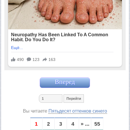
Вперед
Вы читаете
Пятьдесят оттенков синего
1
2
3
4
» ...
55