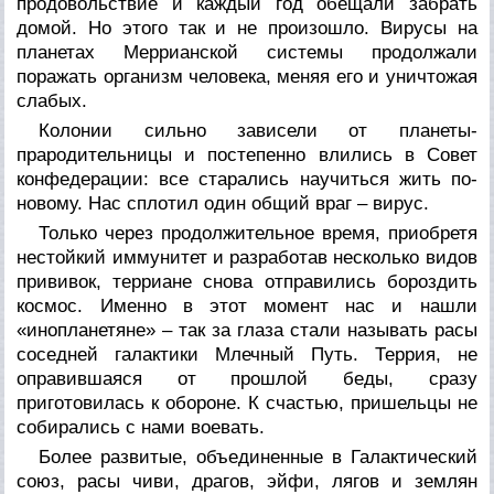
продовольствие и каждый год обещали забрать
домой. Но этого так и не произошло. Вирусы на
планетах Меррианской системы продолжали
поражать организм человека, меняя его и уничтожая
слабых.
Колонии сильно зависели от планеты-
прародительницы и постепенно влились в Совет
конфедерации: все старались научиться жить по-
новому. Нас сплотил один общий враг – вирус.
Только через продолжительное время, приобретя
нестойкий иммунитет и разработав несколько видов
прививок, терриане снова отправились бороздить
космос. Именно в этот момент нас и нашли
«инопланетяне» – так за глаза стали называть расы
соседней галактики Млечный Путь. Террия, не
оправившаяся от прошлой беды, сразу
приготовилась к обороне. К счастью, пришельцы не
собирались с нами воевать.
Более развитые, объединенные в Галактический
союз, расы чиви, драгов, эйфи, лягов и землян