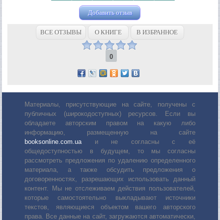
Добавить отзыв
ВСЕ ОТЗЫВЫ
О КНИГЕ
В ИЗБРАННОЕ
0
Материалы, присутствующие на сайте, получены с
публичных (широкодоступных) ресурсов. Если вы
обладаете авторским правом на какую либо
информацию, размещенную на сайте
booksonline.com.ua
и не согласны с её
общедоступностью в будущем, то мы согласны
рассмотреть предложения по удалению определенного
материала, а также обсудить предложения о
договоренностях, разрешающих использовать данный
контент. Мы не отслеживаем действия пользователей,
которые самостоятельно выкладывают источники
текстов, являющиеся объектом вашего авторского
права. Все данные на сайт, загружаются автоматически,