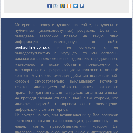
Материалы, присутствующие на сайте, получены с
публичных (широкодоступных) ресурсов. Если вы
обладаете авторским правом на какую либо
информацию, размещенную на сайте
booksonline.com.ua
и не согласны с её
общедоступностью в будущем, то мы согласны
рассмотреть предложения по удалению определенного
материала, а также обсудить предложения о
договоренностях, разрешающих использовать данный
контент. Мы не отслеживаем действия пользователей,
которые самостоятельно выкладывают источники
текстов, являющиеся объектом вашего авторского
права. Все данные на сайт, загружаются автоматически,
не проходя заранее отбора с чьей либо стороны, что
является нормой в мировом опыте размещения
информации в сети интернет.
Не смотря на это, при возникновении у Вас вопросов
касательно ссылок на информацию, размещенную на
нашем сайте, правообладателями которой Вы
являетесь, просим обращаться к нам с интересующим