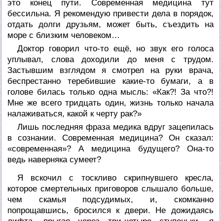
это конец пути. Современная медицина тут
бессильна. Я рекомендую привести дела в порядок,
отдать долги друзьям, может быть, съездить на
море с близким человеком…
Доктор говорил что-то ещё, но звук его голоса
уплывал, слова доходили до меня с трудом.
Застывшим взглядом я смотрел на руки врача,
беспрестанно теребившие какие-то бумаги, а в
голове билась только одна мысль: «Как?! За что?!
Мне же всего тридцать один, жизнь только начала
налаживаться, какой к черту рак?»
Лишь последняя фраза медика вдруг зацепилась
в сознании. Современная медицина? Он сказал:
«современная»? А медицина будущего? Она-то
ведь наверняка сумеет?
Я вскочил с тоскливо скрипнувшего кресла,
которое смертельных приговоров слышало больше,
чем скамья подсудимых, и, скомканно
попрощавшись, бросился к двери. Не дожидаясь