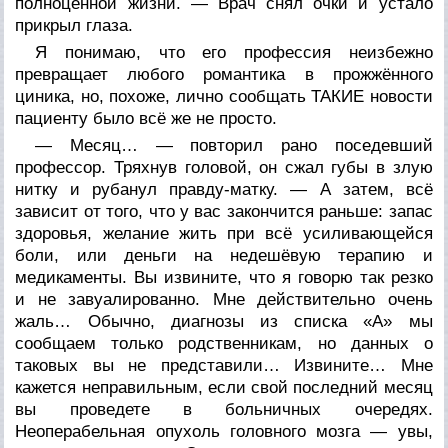
полноценной жизни. — Врач снял очки и устало
прикрыл глаза.
Я понимаю, что его профессия неизбежно
превращает любого романтика в прожжённого
циника, но, похоже, лично сообщать ТАКИЕ новости
пациенту было всё же не просто.
— Месяц… — повторил рано поседевший
профессор. Тряхнув головой, он сжал губы в злую
нитку и рубанул правду-матку. — А затем, всё
зависит от того, что у вас закончится раньше: запас
здоровья, желание жить при всё усиливающейся
боли, или деньги на недешёвую терапию и
медикаменты. Вы извините, что я говорю так резко
и не завуалированно. Мне действительно очень
жаль… Обычно, диагнозы из списка «А» мы
сообщаем только родственникам, но данных о
таковых вы не представили… Извините… Мне
кажется неправильным, если свой последний месяц
вы проведете в больничных очередях.
Неоперабельная опухоль головного мозга — увы,