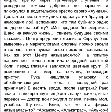
лифта, прыгая через три-четыре ступеньки, я
рекордным темпом добрался до парковки и
плюхнулся в водительское кресло своего «Хундая».
Достал из чехла коммуникатор, запустил браузер и
наморщил лоб, вспоминая, что там бубнило радио
по дороге на работу? «Мы продаем бессмертие…
Шанс на вечную жизнь… Увидеть будущее своими
глазами… Центр продления жизни…» Скрупулёзно
выверенные маркетологами слоганы прочно засели
в голове, а вот нужная инфа никак не всплывала.
Как же этот Центр назывался-то? На попытку
напрячь мозг голова ответила очередной вспышкой
боли, перед глазами заплясали цветные круги. Я
поморщился и замер на секунду, пережидая
приступ. Рука нащупала упаковку с
обезболивающим — когда в последний раз
принимал? В десять вроде, после завтрака? Рано
значит, надо протянуть ещё хоть пару часиков, и так
передоз — доктор вон пожурил слегка, печень мол,
угроблю. Шутник… Блин, как же эта фирма
называлась-то? «Арканзас», «Алькатрас», «Алькор»!