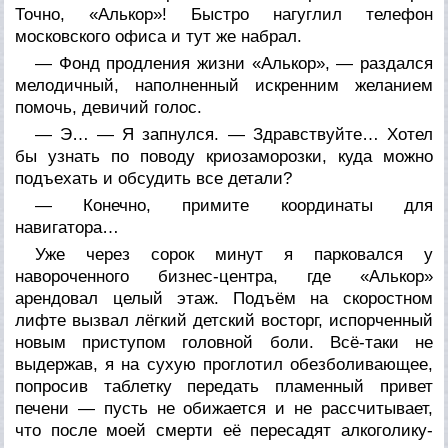
Точно, «Алькор»! Быстро нагуглил телефон
московского офиса и тут же набрал.
— Фонд продления жизни «Алькор», — раздался
мелодичный, наполненный искренним желанием
помочь, девичий голос.
— Э… — Я запнулся. — Здравствуйте… Хотел
бы узнать по поводу криозаморозки, куда можно
подъехать и обсудить все детали?
— Конечно, примите координаты для
навигатора…
Уже через сорок минут я парковался у
навороченного бизнес-центра, где «Алькор»
арендовал целый этаж. Подъём на скоростном
лифте вызвал лёгкий детский восторг, испорченный
новым приступом головной боли. Всё-таки не
выдержав, я на сухую проглотил обезболивающее,
попросив таблетку передать пламенный привет
печени — пусть не обижается и не рассчитывает,
что после моей смерти её пересадят алкоголику-