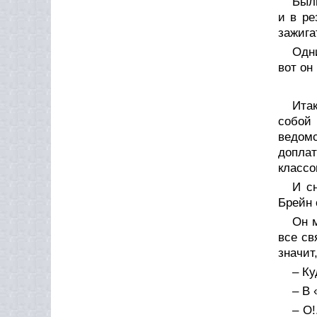
Были
и в ре
зажига
Одни
вот он
Ита
собой
ведом
допла
классо
И с
Брейн 
Он м
все св
значит
– Ку
– В
– О!