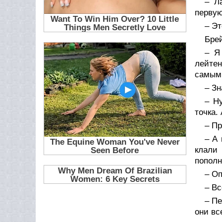
– Л
первую
– Эт
Брей
– Я
лейтен
самыми
– Зн
– Ну
точка.
– Пр
– А 
клали 
пополн
– Оп
– Вс
– Пе
они вс