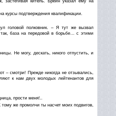
к, застегивая китель. Брейн указал ему на
 на курсы подтверждения квалификации.
ул головой полковник. – Я тут же вызвал
и так, база на передовой в борьбе… с этими
ицы. Не могу, дескать, никого отпустить, и
вот – смотри! Прежде никогда не отзывались,
авляют к нам двух молодых лейтенантов для
дница, прости меня!..
К тому же промолчи ты насчет моих подвигов,