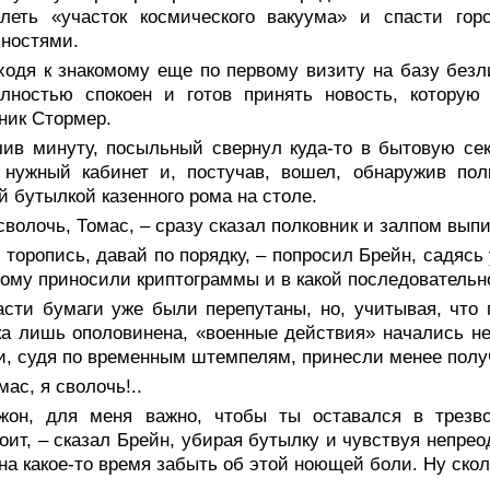
олеть «участок космического вакуума» и спасти г
ностями.
ходя к знакомому еще по первому визиту на базу безл
олностью спокоен и готов принять новость, которую
ник Стормер.
чив минуту, посыльный свернул куда-то в бытовую се
 нужный кабинет и, постучав, вошел, обнаружив пол
й бутылкой казенного рома на столе.
сволочь, Томас, – сразу сказал полковник и залпом вы
 торопись, давай по порядку, – попросил Брейн, садясь
тому приносили криптограммы и в какой последовательн
асти бумаги уже были перепутаны, но, учитывая, что 
а лишь ополовинена, «военные действия» начались не
, судя по временным штемпелям, принесли менее полу
мас, я сволочь!..
жон, для меня важно, чтобы ты оставался в трезв
оит, – сказал Брейн, убирая бутылку и чувствуя непре
на какое-то время забыть об этой ноющей боли. Ну ско