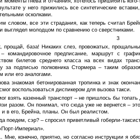
 моменты гнева и отчаяния, хотелось пришибить кого-т
зультате у него прижились все синтетические вставк
тельными осколками.
м словом, все эти страдания, как теперь считал Брей
 и выглядел молодцом по сравнению со сверстниками.
3
к, прощай, база! Никаких слез, провожатых, прощальн
 – командировочное предписание, маршрут с графи
ством билетов среднего класса на всех видах транс
ту за подписью полковника Стормера – таким образо
м или его аналогами.
нова знакомая бетонированная тропинка и знак оконча
смог воспользоваться диспикером для вызова такси.
ог взять казенный транспорт – не пришлось бы топать 
язи разом. Он понимал, что сюда уже не вернется – это
, и в его, Брейна, планы. Он был реалистом.
да поедем, сэр? – спросил приветливый гоберли-таксис
 «Порт-Империал».
.. Мне, конечно, приятно, но согласно инструкции я об