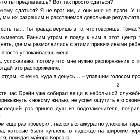
что ты предлагаешь? Вот так просто сдаться?
очему сдаться? Я не враг им, и они мне не враги. У 
, мы их разрешим и расстанемся довольные результата
 есть ты… Ты правда веришь в то, что говоришь, Томас
азумеется. Ранним утром я поеду к ним в этот центр
знать, где мы размолвились с этими привязчивыми реб
 просто успокаиваешь меня.
, успокаиваю, потому что мне нужно распоряжение о п
отдай это распоряжение.
 отдам, конечно, куда я денусь… – упавшим голосом про
2
стя час Брейн уже собирал вещи в небольшой служебн
привыкнуть к новому жилью, не успел ощутить его свои
оследний раз принял душ из водозаменителя, побрил
.
м еще раз проверил, насколько аккуратно уложены пара
ка, которые были куплены в надежде на широкие пер
ся, покидая майора Корсака.