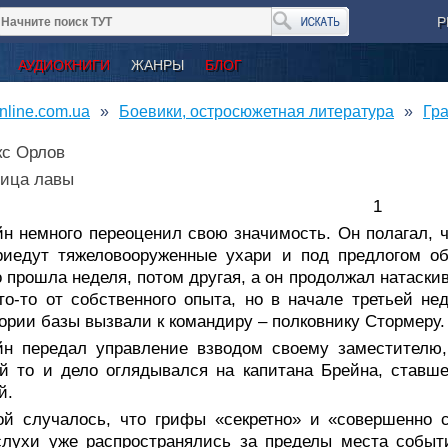
Р
АУДИОКНИГИ
ЖАНРЫ
БЛОГ
nline.com.ua
Боевики, остросюжетная литература
Гра
кс Орлов
ница лавы
1
н немного переоценил свою значимость. Он полагал, ч
риедут тяжеловооруженные ухари и под предлогом об
 прошла неделя, потом другая, а он продолжал натаскив
то-то от собственного опыта, но в начале третьей н
ории базы вызвали к командиру – полковнику Стормеру.
йн передал управление взводом своему заместителю,
й то и дело оглядывался на капитана Брейна, ставше
й.
ой случалось, что грифы «секретно» и «совершенно 
слухи уже распространялись за пределы места событ