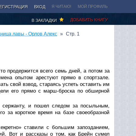
ЕГИСТРАЦИЯ
ВХОД
Я ЧИТАЮ!
МОЙ ПРОФИЛЬ
ДОБАВИТЬ КНИГУ
В ЗАКЛАДКИ
ница лавы - Орлов Алекс
Стр. 1
то продержится всего семь дней, а потом за
мена опытом арестуют прямо в спортзале.
ать свой взвод, стараясь успеть оставить им
едели его прямо с марш-броска по обширной
 сержанту, и пошел следом за посыльным,
го за короткое время на базе своеобразной
секретно» ставили с большим запозданием,
ий. Вот и рассказы о том, как Брейн сумел