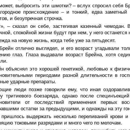
может, выбросить эти шмотки? – вслух спросил себя Бр
городное происхождение – и тонкий, едва заметный 
тов, и безупречная строчка.
т», – сказал он себе, застегивая казенный чемодан.
чной, спокойной жизни будут при нем, у него останется 
жда на новую жизнь, когда тебе уже за пятьдесят.
 Брейн отлично выглядел, и его возраст угадывали т
нию глаз. Глаза выдавали возраст Брейна, хотя седин
ли.
йн объяснял это хорошей генетикой, любовью к физиче
новительными периодами разной длительности в госп
ные ударные препараты.
ющие люди позже говорили ему, что иная оздоравл
ру тритиевого боезаряда, однако после специнъекци
ановители от последствий применения первых вос
авшими остатки за предыдущими, и однажды на эту гон
 пришлось выдержать несколько переливаний крови и 
яцию токовыми разрядами и много чего по мелочам.