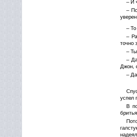
– И 
– П
уверен
– То
– Р
точно 
– Ты
– Да
Джон, 
– Да
Спу
успел 
В п
бритья
Пото
галсту
надеял