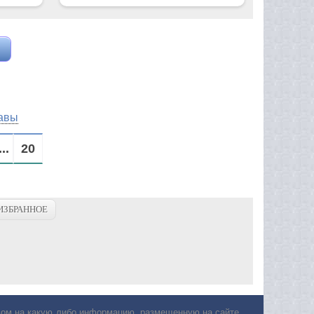
авы
...
20
ИЗБРАННОЕ
авом на какую либо информацию, размещенную на сайте