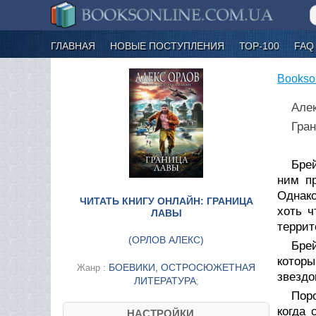
ГЛАВНАЯ
НОВЫЕ ПОСТУПЛЕНИЯ
ТОР-100
FAQ
Bookso
Але
Гра
Брей
ним п
Однако
ЧИТАТЬ КНИГУ ОНЛАЙН: ГРАНИЦА
хоть ч
ЛАВЫ
террит
(
ОРЛОВ АЛЕКС
)
Бре
которы
БОЕВИКИ, ОСТРОСЮЖЕТНАЯ
Жанр :
звездо
ЛИТЕРАТУРА
;
Пор
когда 
НАСТРОЙКИ....