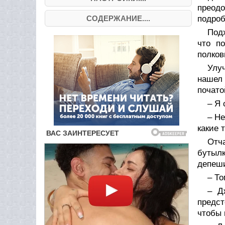
преод
СОДЕРЖАНИЕ....
подроб
Под
что п
полков
Улу
нашел
почато
– Я 
– Не
какие 
Отч
бутылк
депеши
– То
– Д
предст
чтобы 