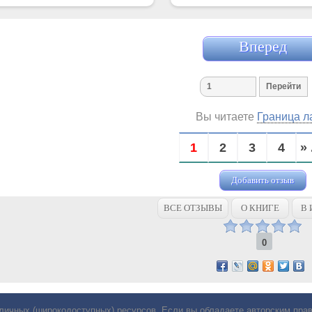
Вперед
Вы читаете
Граница л
1
2
3
4
» 
Добавить отзыв
ВСЕ ОТЗЫВЫ
О КНИГЕ
В 
0
личных (широкодоступных) ресурсов. Если вы обладаете авторским пр