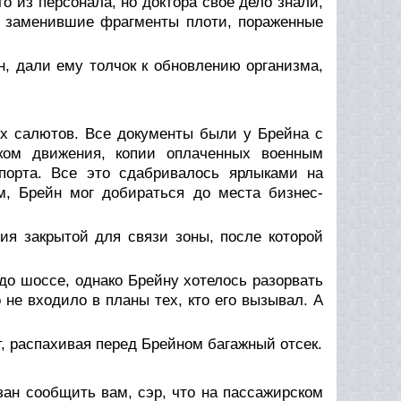
о из персонала, но доктора свое дело знали,
и, заменившие фрагменты плоти, пораженные
н, дали ему толчок к обновлению организма,
ых салютов. Все документы были у Брейна с
ком движения, копии оплаченных военным
порта. Все это сдабривалось ярлыками на
м, Брейн мог добираться до места бизнес-
ния закрытой для связи зоны, после которой
до шоссе, однако Брейну хотелось разорвать
 не входило в планы тех, кто его вызывал. А
т, распахивая перед Брейном багажный отсек.
язан сообщить вам, сэр, что на пассажирском