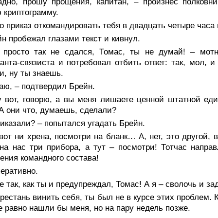
адно, прошу прощения, капитан, – произнес полковни
 криптограмму.
о приказ откомандировать тебя в двадцать четыре часа
н пробежал глазами текст и кивнул.
 просто так не сдался, Томас, ты не думай! – мотн
анта-связиста и потребовал отбить ответ: так, мол, 
, ну ты знаешь.
аю, – подтвердил Брейн.
 вот, говорю, а вы меня лишаете ценной штатной един
 А они что, думаешь, сделали?
иказали? – попытался угадать Брейн.
вот ни хрена, посмотри на бланк… А, нет, это другой, 
на нас три прибора, а тут – посмотри! Тотчас напр
ения командного состава!
еративно.
е так, как ты и предупреждал, Томас! А я – сволочь и за
рестань винить себя, ты был не в курсе этих проблем. 
е равно нашли бы меня, но на пару недель позже.