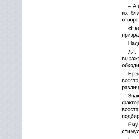
– А 
их бла
отворо
«Не
призра
Наде
Да,
выраже
обходи
Бре
восста
различ
Зна
факто
восст
подбир
Ему
стимул