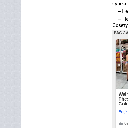
суперс
– Не
– Не
Совету