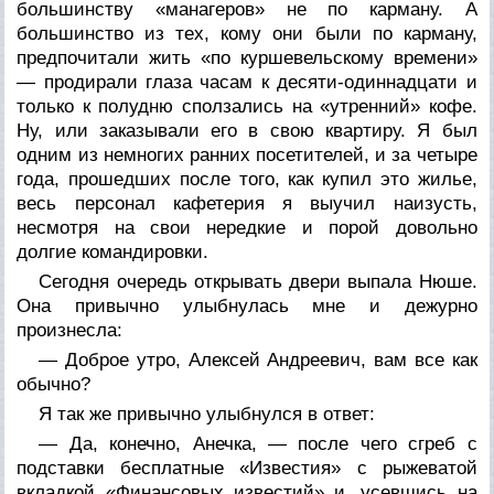
большинству «манагеров» не по карману. А
большинство из тех, кому они были по карману,
предпочитали жить «по куршевельскому времени»
— продирали глаза часам к десяти-одиннадцати и
только к полудню сползались на «утренний» кофе.
Ну, или заказывали его в свою квартиру. Я был
одним из немногих ранних посетителей, и за четыре
года, прошедших после того, как купил это жилье,
весь персонал кафетерия я выучил наизусть,
несмотря на свои нередкие и порой довольно
долгие командировки.
Сегодня очередь открывать двери выпала Нюше.
Она привычно улыбнулась мне и дежурно
произнесла:
— Доброе утро, Алексей Андреевич, вам все как
обычно?
Я так же привычно улыбнулся в ответ:
— Да, конечно, Анечка, — после чего сгреб с
подставки бесплатные «Известия» с рыжеватой
вкладкой «Финансовых известий» и, усевшись на