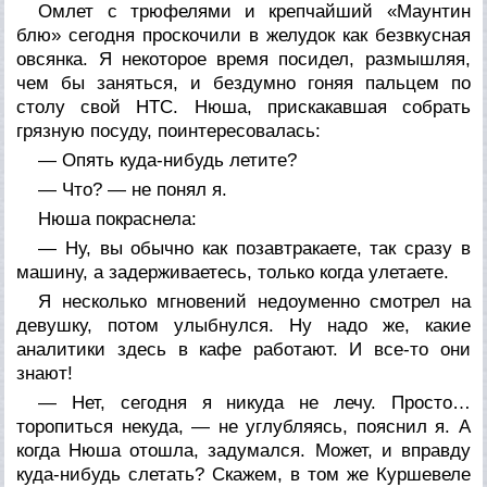
Омлет с трюфелями и крепчайший «Маунтин
блю» сегодня проскочили в желудок как безвкусная
овсянка. Я некоторое время посидел, размышляя,
чем бы заняться, и бездумно гоняя пальцем по
столу свой НТС. Нюша, прискакавшая собрать
грязную посуду, поинтересовалась:
— Опять куда-нибудь летите?
— Что? — не понял я.
Нюша покраснела:
— Ну, вы обычно как позавтракаете, так сразу в
машину, а задерживаетесь, только когда улетаете.
Я несколько мгновений недоуменно смотрел на
девушку, потом улыбнулся. Ну надо же, какие
аналитики здесь в кафе работают. И все-то они
знают!
— Нет, сегодня я никуда не лечу. Просто…
торопиться некуда, — не углубляясь, пояснил я. А
когда Нюша отошла, задумался. Может, и вправду
куда-нибудь слетать? Скажем, в том же Куршевеле