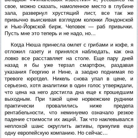
свое, можно сказать, намоленное место в глубине
зала, развернул хрустящий лист, все так же
привычно выискивая взглядом колонки Лондонской
и Нью-Йоркской бирж. Человек — раб привычки.
Пусть мне это теперь и не надо, но…
Когда Нюша принесла омлет с грибами и кофе, я
отложил газету и принялся наблюдать, как она
ловко все расставляет на столе. Еще пару дней
назад я бы уже терзал смартфон, раздавая
указания Георгию и Нине, а заодно поднимая по
тревоге юротдел. Никель снова упал в цене, и
серьезно, хотя аналитики в один голос утверждали,
что цена на него достигла дна еще к прошедшим
выходным. При такой цене норвежские рудники
практически провалились ниже предела
рентабельности, что неминуемо означало резкое
падение стоимости их акций. Так что наклевывался
неплохой шанс округлить активы, прикупив еще
одну европейскую компанию. Но сейчас…