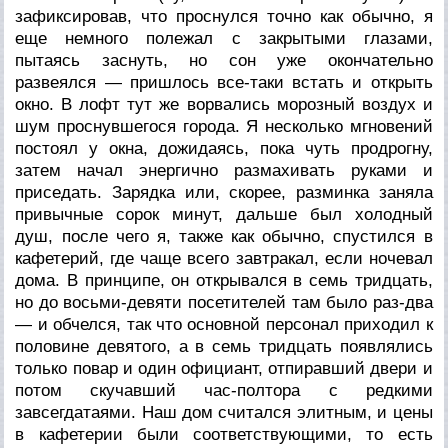
зафиксировав, что проснулся точно как обычно, я
еще немного полежал с закрытыми глазами,
пытаясь заснуть, но сон уже окончательно
развеялся — пришлось все-таки встать и открыть
окно. В лофт тут же ворвались морозный воздух и
шум проснувшегося города. Я несколько мгновений
постоял у окна, дожидаясь, пока чуть продрогну,
затем начал энергично размахивать руками и
приседать. Зарядка или, скорее, разминка заняла
привычные сорок минут, дальше был холодный
душ, после чего я, также как обычно, спустился в
кафетерий, где чаще всего завтракал, если ночевал
дома. В принципе, он открывался в семь тридцать,
но до восьми-девяти посетителей там было раз-два
— и обчелся, так что основной персонал приходил к
половине девятого, а в семь тридцать появлялись
только повар и один официант, отпиравший двери и
потом скучавший час-полтора с редкими
завсегдатаями. Наш дом считался элитным, и цены
в кафетерии были соответствующими, то есть