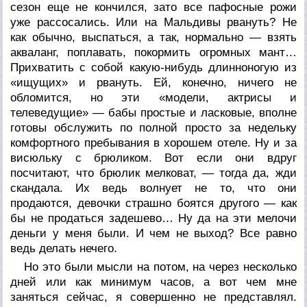
сезон еще не кончился, зато все пафосные рожи
уже рассосались. Или на Мальдивы рвануть? Не
как обычно, выспаться, а так, нормально — взять
акваланг, поплавать, покормить огромных мант…
Прихватить с собой какую-нибудь длинноногую из
«ищущих» и рвануть. Ей, конечно, ничего не
обломится, но эти «модели, актрисы и
телеведущие» — бабы простые и ласковые, вполне
готовы обслужить по полной просто за недельку
комфортного пребывания в хорошем отеле. Ну и за
висюльку с брюликом. Вот если они вдруг
посчитают, что брюлик мелковат, — тогда да, жди
скандала. Их ведь волнует не то, что они
продаются, девочки страшно боятся другого — как
бы не продаться задешево… Ну да на эти мелочи
деньги у меня были. И чем не выход? Все равно
ведь делать нечего.
Но это были мысли на потом, на через несколько
дней или как минимум часов, а вот чем мне
заняться сейчас, я совершенно не представлял.