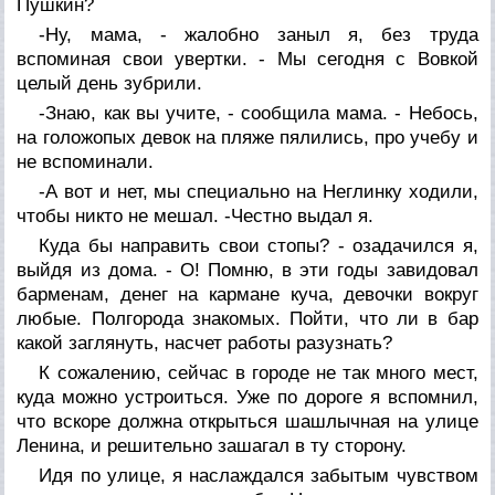
Пушкин?
-Ну, мама, - жалобно заныл я, без труда
вспоминая свои увертки. - Мы сегодня с Вовкой
целый день зубрили.
-Знаю, как вы учите, - сообщила мама. - Небось,
на голожопых девок на пляже пялились, про учебу и
не вспоминали.
-А вот и нет, мы специально на Неглинку ходили,
чтобы никто не мешал. -Честно выдал я.
Куда бы направить свои стопы? - озадачился я,
выйдя из дома. - О! Помню, в эти годы завидовал
барменам, денег на кармане куча, девочки вокруг
любые. Полгорода знакомых. Пойти, что ли в бар
какой заглянуть, насчет работы разузнать?
К сожалению, сейчас в городе не так много мест,
куда можно устроиться. Уже по дороге я вспомнил,
что вскоре должна открыться шашлычная на улице
Ленина, и решительно зашагал в ту сторону.
Идя по улице, я наслаждался забытым чувством