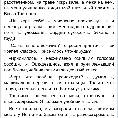
расстеленном, на траве покрывале, а лежа на нем,
на меня удивленно глядит мой школьный приятель
Вовка Третьяков.
-Ни хера себе! - мысленно воскликнул я и
шлепнулся рядом с ним. Неожиданно задрожавшие
ноги не удержали. Сердце судорожно бухало в
груди.
-Саня, ты чего вскочил? - спросил приятель. - Так
храпел классно. Приснилось что-нибудь?
-Приснилось, - неожиданно осипшим голосом
сообщил я. Оглядевшись, взял в руки лежавший
под боком учебник физики за десятый класс.
-Черт, что вообще происходит? - думал я,
машинально перелистывая страницы. Только, что
тонул, а сейчас лето и я с Вовкой учу физику.
Третьяков, посмотрев на меня, отвернулся и
вновь задремал. Я положил учебник и встал.
Все правильно, мы загорали в нашем любимом
месте у Неглинки. Закрытое от ветра косогором, оно