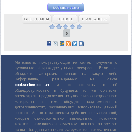
Добавить отзыв
ВСЕ ОТЗЫВЫ
О КНИГЕ
В ИЗБРАННОЕ
0
Материалы, присутствующие на сайте, получены с
публичных (широкодоступных) ресурсов. Если вы
обладаете авторским правом на какую либо
информацию, размещенную на сайте
booksonline.com.ua
и не согласны с её
общедоступностью в будущем, то мы согласны
рассмотреть предложения по удалению определенного
материала, а также обсудить предложения о
договоренностях, разрешающих использовать данный
контент. Мы не отслеживаем действия пользователей,
которые самостоятельно выкладывают источники
текстов, являющиеся объектом вашего авторского
права. Все данные на сайт, загружаются автоматически,