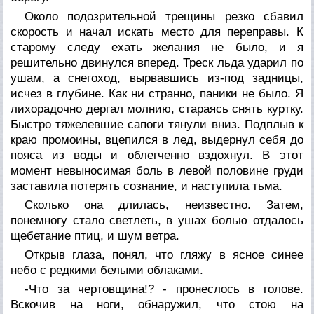
Около подозрительной трещины резко сбавил
скорость и начал искать место для переправы. К
старому следу ехать желания не было, и я
решительно двинулся вперед. Треск льда ударил по
ушам, а снегоход, вырвавшись из-под задницы,
исчез в глубине. Как ни странно, паники не было. Я
лихорадочно дергал молнию, стараясь снять куртку.
Быстро тяжелевшие сапоги тянули вниз. Подплыв к
краю промоины, вцепился в лед, выдернул себя до
пояса из воды и облегченно вздохнул. В этот
момент невыносимая боль в левой половине груди
заставила потерять сознание, и наступила тьма.
Сколько она длилась, неизвестно. Затем,
понемногу стало светлеть, в ушах болью отдалось
щебетание птиц, и шум ветра.
Открыв глаза, понял, что гляжу в ясное синее
небо с редкими белыми облаками.
-Что за чертовщина!? - пронеслось в голове.
Вскочив на ноги, обнаружил, что стою на