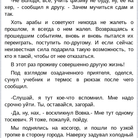
-Не Володя, все, учить физику не буду, ну, ее на
хер, - сообщил я другу. - Зачем мучиться сдам и
так.
Хоть арабы и советуют никогда не жалеть о
прошлом, я всегда о нем жалел. Возвращаясь к
прошедшим событиям, вновь и вновь пытался их
переиграть, поступить по-другому. И если сейчас
неизвестная сила подарила такую возможность, то
кто я такой, чтобы от нее отказаться.
В этот раз проживу совершенно другую жизнь!
Под взглядом озадаченного приятеля, оделся,
сунул учебник и термос в рюкзак после чего
сообщил.
-Слушай, я тут кое-что вспомнил. Мне надо
срочно уйти. Ты, оставайся, загорай.
-Да, ну, нах, - воскликнул Вовка.- Мне тут одному
тоскевич. Я тоже, пожалуй, пойду.
Мы поднялись на косогор, и пошли по узкой
тропке в сторону города. Наверху задувал холодный