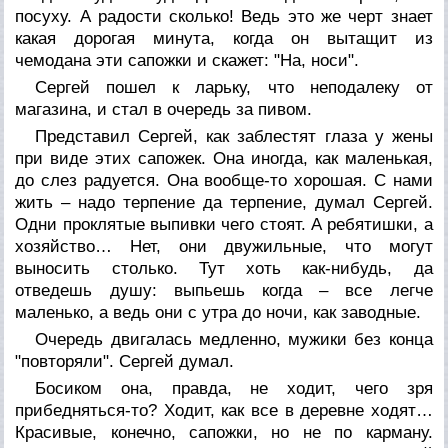
посуху. А радости сколько! Ведь это же черт знает
какая дорогая минута, когда он вытащит из
чемодана эти сапожки и скажет: "На, носи".
Сергей пошел к ларьку, что неподалеку от
магазина, и стал в очередь за пивом.
Представил Сергей, как заблестят глаза у жены
при виде этих сапожек. Она иногда, как маленькая,
до слез радуется. Она вообще-то хорошая. С нами
жить – надо терпение да терпение, думал Сергей.
Одни проклятые выпивки чего стоят. А ребятишки, а
хозяйство… Нет, они двужильные, что могут
выносить столько. Тут хоть как-нибудь, да
отведешь душу: выпьешь когда – все легче
маленько, а ведь они с утра до ночи, как заводные.
Очередь двигалась медленно, мужики без конца
"повторяли". Сергей думал.
Босиком она, правда, не ходит, чего зря
прибедняться-то? Ходит, как все в деревне ходят…
Красивые, конечно, сапожки, но не по карману.