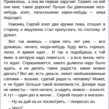
Привезешь, а она же первая заругает. Скажет, на кой
они мне, такие дорогие! Лучше бы девчонкам чего-
нибудь взял, пальтишечки какие-нибудь – зима
подходит.
Наконец Сергей взял две кружки пива, отошел в
сторону и медленно стал пропускать по глоточку. И
думал.
Вот так живешь – сорок пять лет уже, – все
думаешь: ничего, когда-нибудь буду жить хорошо,
легко. А время идет… И так и подойдешь к той
ямке, в которую надо ложиться, – а всю жизнь чего-
то ждал. Спрашивается, какого дьявола надо было
ждать, а не делать такие радости, какие можно
делать? Вот же: есть деньги, лежат необыкновенные
сапожки – возьми, сделай радость человеку! Может,
и не будет больше такой возможности. Дочери еще
не невесты – чего-ничего, а надеть можно – износят.
А тут – один раз в жизни… Сергей пошел в магазин.
– Ну-ка дай-ка их посмотреть, – попросил он.
– Чего?