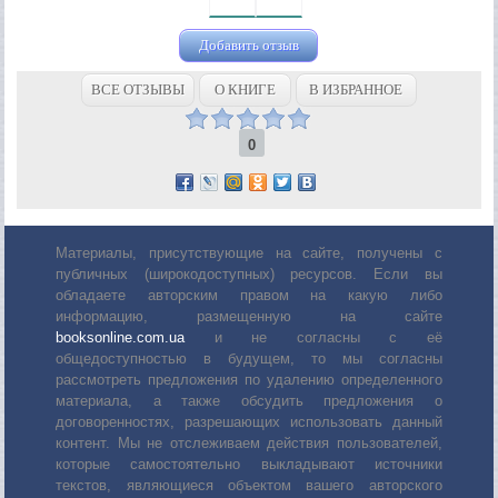
Добавить отзыв
ВСЕ ОТЗЫВЫ
О КНИГЕ
В ИЗБРАННОЕ
0
Материалы, присутствующие на сайте, получены с
публичных (широкодоступных) ресурсов. Если вы
обладаете авторским правом на какую либо
информацию, размещенную на сайте
booksonline.com.ua
и не согласны с её
общедоступностью в будущем, то мы согласны
рассмотреть предложения по удалению определенного
материала, а также обсудить предложения о
договоренностях, разрешающих использовать данный
контент. Мы не отслеживаем действия пользователей,
которые самостоятельно выкладывают источники
текстов, являющиеся объектом вашего авторского