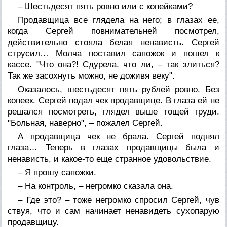
– Шестьдесят пять ровно или с копейками?
Продавщица все глядела на него; в глазах ее,
когда Сергей повнимательней посмотрел,
действительно стояла белая ненависть. Сергей
струсил… Молча поставил сапожок и пошел к
кассе. "Что она?! Сдурела, что ли, – так злиться?
Так же засохнуть можно, не доживя веку".
Оказалось, шестьдесят пять рублей ровно. Без
копеек. Сергей подал чек продавщице. В глаза ей не
решался посмотреть, глядел выше тощей груди.
"Больная, наверно", – пожалел Сергей.
А продавщица чек не брала. Сергей поднял
глаза… Теперь в глазах продавщицы была и
ненависть, и какое-то еще странное удовольствие.
– Я прошу сапожки.
– На контроль, – негромко сказала она.
– Где это? – тоже негромко спросил Сергей, чув
ствуя, что и сам начинает ненавидеть сухопарую
продавщицу.