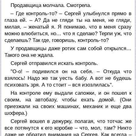
Продавщица молчала. Смотрела.
– Где контроль-то? – Сергей улыбнулся прямо в
глаза ей. – А? Да не гляди ты на меня, не гляди,
милая, – женатый я. Я понимаю, что в меня сразу
можно влюбиться, но… что я сделаю? Терпи уж, что
сделаешь? Так где, говоришь, контроль-то?
У продавщицы даже ротик сам собой открылся…
Такого она не ждала.
Сергей отправился искать контроль.
"О-о! – подивился он на себя. – Откуда что
взялось! Надо же так уесть бабу. А вот не будешь
психовать зря. А то стоит – вся изозлилась".
На контроле ему выдали сапожки, и он пошел к
своим, на автобазу, чтобы ехать домой. (Они
приезжали на своих машинах, механик и еще два
шофера.)
Сергей вошел в дежурку, полагая, что тотчас же
все потянутся к его коробке – что, мол, там? Никто
даже не обратил внимания на Сергея. Как всегда –