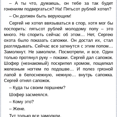
– А ты что, думаешь, он тебе за так будет
гонениям подвергаться? На! Пятьсот рублей хотел?
– Он должен быть верующим!
Сергей не хотел ввязываться в спор, хотя мог бы
поспорить: пятьсот рублей молодому попу – это
много. Но спорить сейчас об этом… Нет, Сергею
охота было показать сапожки. Он достал их, стал
разглядывать. Сейчас все заткнутся с этим попом…
Замолкнут. Не замолкли. Посмотрели, и все. Один
только протянул руку – покажи. Сергей дал сапожок.
Шофер (незнакомый) поскрипел хромом, пощелкал
железным ногтем по подошве… И полез грязной
лапой в белоснежную, нежную… внутрь сапожка.
Сергей отнял сапожок.
– Куда ты своим поршнем?
Шофер засмеялся.
– Кому это?
– Жене.
Тут только все замолкли.