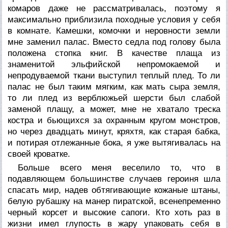
комаров даже не рассматривалась, поэтому я
максимально приблизила походные условия у себя
в комнате. Камешки, комочки и неровности земли
мне заменил палас. Вместо седла под голову была
положена стопка книг. В качестве плаща из
знаменитой эльфийской непромокаемой и
непродуваемой ткани выступил теплый плед. То ли
палас не был таким мягким, как мать сыра земля,
то ли плед из верблюжьей шерсти был слабой
заменой плащу, а может, мне не хватало треска
костра и бьющихся за охранным кругом монстров,
но через двадцать минут, кряхтя, как старая бабка,
и потирая отлежанные бока, я уже вытягивалась на
своей кроватке.
Больше всего меня веселило то, что в
подавляющем большинстве случаев героиня шла
спасать мир, надев обтягивающие кожаные штаны,
белую рубашку на манер пиратской, всенепременно
черный корсет и высокие сапоги. Кто хоть раз в
жизни имел глупость в жару упаковать себя в