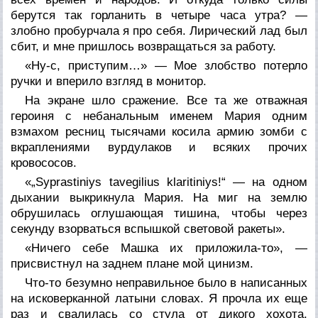
берутся так горланить в четыре часа утра? —
злобно пробурчала я про себя. Лирический лад был
сбит, и мне пришлось возвращаться за работу.
«Ну-с, приступим…» — Мое злобство потерло
ручки и вперило взгляд в монитор.
На экране шло сражение. Все та же отважная
героиня с небанальным именем Мария одним
взмахом ресниц тысячами косила армию зомби с
вкраплениями вурдулаков и всяких прочих
кровососов.
«„Syprastiniys tavegilius klaritiniys!“ — на одном
дыхании выкрикнула Мария. На миг на землю
обрушилась оглушающая тишина, чтобы через
секунду взорваться вспышкой световой ракеты».
«Ничего себе Машка их приложила-то», —
присвистнул на заднем плане мой цинизм.
Что-то безумно неправильное было в написанных
на исковерканной латыни словах. Я прочла их еще
раз и свалилась со стула от дикого хохота.