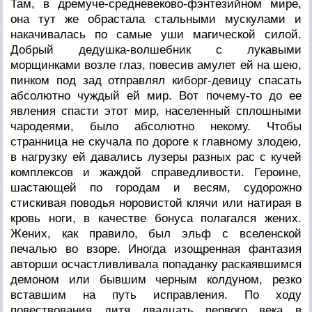
Там, в дремуче-средневеково-фэнтезийном мире,
она тут же обрастала стальными мускулами и
накачивалась по самые уши магической силой.
Добрый дедушка-волшебник с лукавыми
морщинками возле глаз, повесив амулет ей на шею,
пинком под зад отправлял киборг-девицу спасать
абсолютно чуждый ей мир. Вот почему-то до ее
явления спасти этот мир, населенный сплошными
чародеями, было абсолютно некому. Чтобы
странница не скучала по дороге к главному злодею,
в нагрузку ей давались лузеры разных рас с кучей
комплексов и жаждой справедливости. Героине,
шастающей по городам и весям, судорожно
стискивая поводья норовистой клячи или натирая в
кровь ноги, в качестве бонуса полагался жених.
Жених, как правило, был эльф с вселенской
печалью во взоре. Иногда изощренная фантазия
авторши осчастливливала попаданку раскаявшимся
демоном или бывшим черным колдуном, резко
вставшим на путь исправления. По ходу
повествования дитя двадцать первого века в