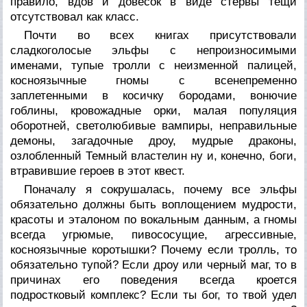
правило, вдов и довесок в виде стервы тещи
отсутствовал как класс.
Почти во всех книгах присутствовали
сладкоголосые эльфы с непроизносимыми
именами, тупые тролли с неизменной палицей,
косноязычные гномы с всенепременно
заплетенными в косичку бородами, вонючие
гоблины, кровожадные орки, малая популяция
оборотней, светолюбивые вампиры, неправильные
демоны, загадочные дроу, мудрые драконы,
озлобленный Темный властелин ну и, конечно, боги,
втравившие героев в этот квест.
Поначалу я сокрушалась, почему все эльфы
обязательно должны быть воплощением мудрости,
красоты и эталоном по вокальным данным, а гномы
всегда угрюмые, пивососущие, агрессивные,
косноязычные коротышки? Почему если тролль, то
обязательно тупой? Если дроу или черный маг, то в
причинах его поведения всегда кроется
подростковый комплекс? Если ты бог, то твой удел