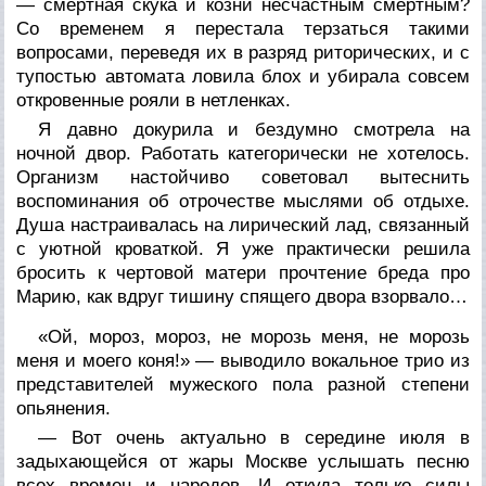
— смертная скука и козни несчастным смертным?
Со временем я перестала терзаться такими
вопросами, переведя их в разряд риторических, и с
тупостью автомата ловила блох и убирала совсем
откровенные рояли в нетленках.
Я давно докурила и бездумно смотрела на
ночной двор. Работать категорически не хотелось.
Организм настойчиво советовал вытеснить
воспоминания об отрочестве мыслями об отдыхе.
Душа настраивалась на лирический лад, связанный
с уютной кроваткой. Я уже практически решила
бросить к чертовой матери прочтение бреда про
Марию, как вдруг тишину спящего двора взорвало…
«Ой, мороз, мороз, не морозь меня, не морозь
меня и моего коня!» — выводило вокальное трио из
представителей мужеского пола разной степени
опьянения.
— Вот очень актуально в середине июля в
задыхающейся от жары Москве услышать песню
всех времен и народов. И откуда только силы