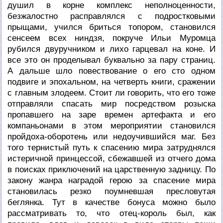
душил в корне комплекс неполноценности,
безжалостно расправлялся с подростковыми
прыщами, учился бриться топором, становился
сенсеем всех ниндзя, покруче Ильи Муромца
рубился двуручником и лихо гарцевал на коне. И
все это он проделывал буквально за пару страниц.
А дальше шло повествование о его сто одном
подвиге и эпохальном, на четверть книги, сражении
с главным злодеем. Стоит ли говорить, что его тоже
отправляли спасать мир посредством розыска
пропавшего на заре времен артефакта и его
компаньонами в этом мероприятии становился
пройдоха-оборотень или недоучившийся маг. Без
того тернистый путь к спасению мира затруднялся
истеричной принцессой, сбежавшей из отчего дома
в поисках приключений на царственную задницу. По
закону жанра наградой герою за спасение мира
становилась резко поумневшая пресловутая
беглянка. Тут в качестве бонуса можно было
рассматривать то, что отец-король был, как