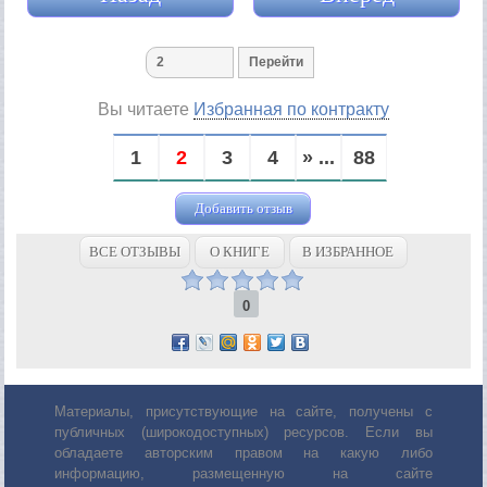
Вы читаете
Избранная по контракту
1
2
3
4
» ...
88
Добавить отзыв
ВСЕ ОТЗЫВЫ
О КНИГЕ
В ИЗБРАННОЕ
0
Материалы, присутствующие на сайте, получены с
публичных (широкодоступных) ресурсов. Если вы
обладаете авторским правом на какую либо
информацию, размещенную на сайте