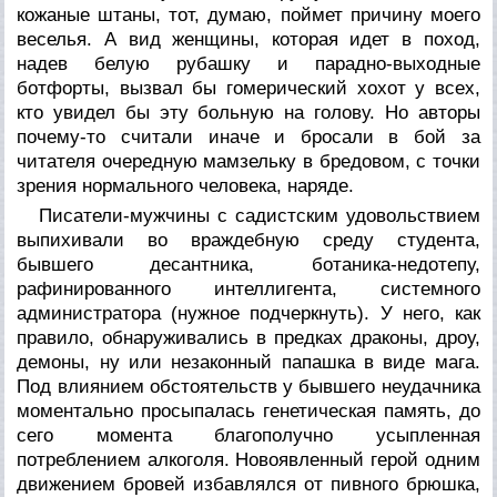
кожаные штаны, тот, думаю, поймет причину моего
веселья. А вид женщины, которая идет в поход,
надев белую рубашку и парадно-выходные
ботфорты, вызвал бы гомерический хохот у всех,
кто увидел бы эту больную на голову. Но авторы
почему-то считали иначе и бросали в бой за
читателя очередную мамзельку в бредовом, с точки
зрения нормального человека, наряде.
Писатели-мужчины с садистским удовольствием
выпихивали во враждебную среду студента,
бывшего десантника, ботаника-недотепу,
рафинированного интеллигента, системного
администратора (нужное подчеркнуть). У него, как
правило, обнаруживались в предках драконы, дроу,
демоны, ну или незаконный папашка в виде мага.
Под влиянием обстоятельств у бывшего неудачника
моментально просыпалась генетическая память, до
сего момента благополучно усыпленная
потреблением алкоголя. Новоявленный герой одним
движением бровей избавлялся от пивного брюшка,