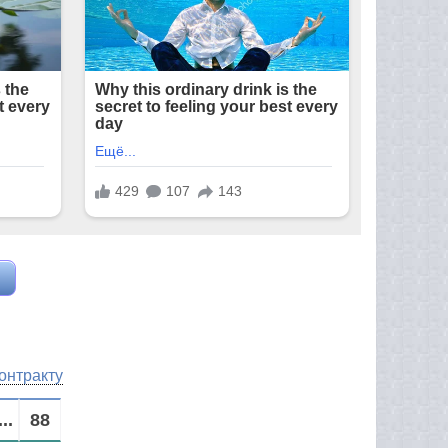
онтракту
...
88