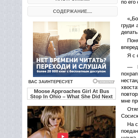
по его
СОДЕРЖАНИЕ....
«„Бо
груди 
делать
Поня
вперед
Я с 
— К
похрап
неста
хвост
повтор
мне пр
Отя
Сосиск
На с
поедан
щенка 