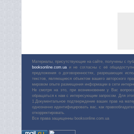
Материалы, присутствующие на сайте, получены с пуб
booksonline.com.ua
и не согласны с её общедоступн
предложения о договоренностях, разрешающих испо
текстов, являющиеся объектом вашего авторского пра
мировом опыте размещения информации в сети интерн
Не смотря на это, при возникновении у Вас вопро
обращаться к нам с интересующим запросом. Для этог
1.Документальное подтверждение ваших прав на мате
однозначно идентифицировать вас, как правообладате
откорректировать.
Все права защищенны booksonline.com.ua