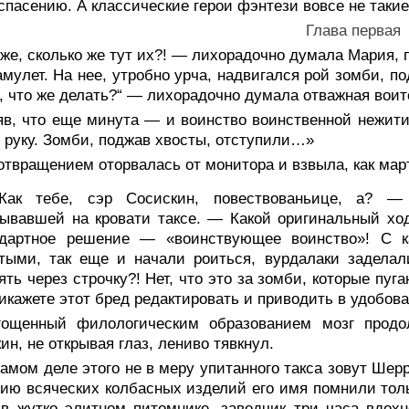
 спасению. А классические герои фэнтези вовсе не такие
Глава первая
же, сколько же тут их?! — лихорадочно думала Мария, 
амулет. На нее, утробно урча, надвигался рой зомби, 
, что же делать?“ — лихорадочно думала отважная воит
в, что еще минута — и воинство воинственной нежити 
 руку. Зомби, поджав хвосты, отступили…»
отвращением оторвалась от монитора и взвыла, как мар
ак тебе, сэр Сосискин, повествованьице, а? —
ывавшей на кровати таксе. — Какой оригинальный ход
ндартное решение — «воинствующее воинство»! С к
атыми, так еще и начали роиться, вурдалаки задела
ять через строчку?! Нет, что это за зомби, которые пуг
икажете этот бред редактировать и приводить в удобо
гощенный филологическим образованием мозг продол
ин, не открывая глаз, лениво тявкнул.
амом деле этого не в меру упитанного такса зовут Шер
ию всяческих колбасных изделий его имя помнили толь
в жутко элитном питомнике, заводчик три часа вдох