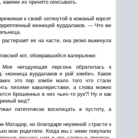
, какими их принято описывать.
прижимая к своей затянутой в кожаный корсет
подкрепленный конницей вурдалаков. — Что же
ельница.
растерзает ее на части, она резко выкинула
товский кот, обожравшийся валерьянки:
 Моя негодующая персона обратилась к
: «конница вурдалаков и рой зомби». Какое
аких это пор зомби мало того что стали
лись лихими кавалеристами, а слова можно
аются брошенных в них чьих-то рук?! Ну и как
варимый вид?
жал патетически восклицать в пустоту, а
ри-Матадор, но благодаря неуемной страсти к
ко мои родители. Когда мы с ними покупали
новенно вещала нам о его славных предках-