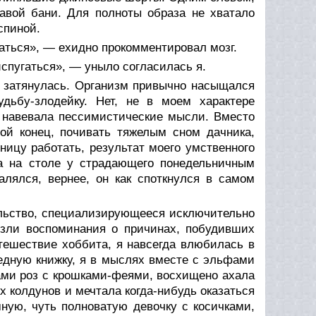
авой бани. Для полноты образа не хватало
спиной.
аться», — ехидно прокомментировал мозг.
испугаться», — уныло согласилась я.
м затянулась. Организм привычно насыщался
дьбу-злодейку. Нет, не в моем характере
ь навевала пессимистические мысли. Вместо
дой конец, почивать тяжелым сном дачника,
ницу работать, результат моего умственного
а на столе у страдающего понедельничным
алялся, вернее, он как споткнулся в самом
ельство, специализирующееся исключительно
езли воспоминания о причинах, побудивших
утешествие хоббита, я навсегда влюбилась в
едную книжку, я в мыслях вместе с эльфами
ами роз с крошками-феями, восхищено ахала
 колдунов и мечтала когда-нибудь оказаться
ную, чуть полноватую девочку с косичками,