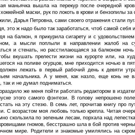
ая маньячка вышла на перекур после очередной кров
 хоккейной маски, рук по локоть в крови и бензопилы за 
или, Дарья Петровна, сами своего отражения стали пуг
я, это ж надо было так заработаться, чтоб самой себя 
дя на балкон, я прикурила сигарету и с удовольствие
ином, а мысли поплыли в направлении жалоб на су
ться и стенать, но расстилающаяся за балконом ноч
тобы вкушать прелести жизни на курорте или, на ху
егося на поливе огурцов, мне приходится ночью в пят
 должен лежать в первый рабочий день к девяти утр
ьем начальника. А у меня, как назло, еще конь не в
, так и не думал подниматься.
гораздило же меня пойти работать редактором в издат
уске этого самого фэнтези. В голову непрошено пол
стать на эту стезю. В семь лет, прочитав книгу про п
и. С возрастом моя любовь только крепла. Читая очер
но скользила по зеленым лесам, порхала над лепестк
кровищами гномов, бесстрашно шла в бой против черных
очном мире. Родители и знакомые умилялись на скром