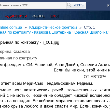
Р
АУДИОКНИГИ
ЖАНРЫ
БЛОГ
nline.com.ua
Юмористическое фэнтези
Стр. 1
ная по контракту - Казакова Екатерина "Красная Шкапочка"
ерина Казакова
анная по контракту
м френдам с СИ: Ашвиной, Анне Джейн, Селении Аквит
Если бы не они, этой книги 
ОТ АВТОРА
 ответ всем Мери-Сью Гэндальфовнам Редным.
омане нет: патетических речей, торжественных клят
ий с нечистью. Героиня не обладает никакой волшебно
ать на лошадях. Ее «облико морале» оставляет желать л
вного срыва любого и даже спасти мир. Если, конечно, 