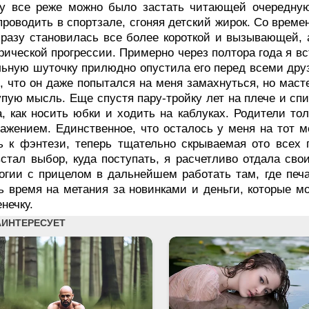
у все реже можно было застать читающей очередную 
проводить в спортзале, сгоняя детский жирок. Со врем
 разу становилась все более короткой и вызывающей, 
рической прогрессии. Примерно через полтора года я вс
льную шуточку прилюдно опустила его перед всеми друз
 что он даже попытался на меня замахнуться, но маст
упую мысль. Еще спустя пару-тройку лет на плече и спи
, как носить юбки и ходить на каблуках. Родители то
ажением. Единственное, что осталось у меня на тот
 к фэнтези, теперь тщательно скрываемая ото всех 
стал выбор, куда поступать, я расчетливо отдала сво
гии с прицелом в дальнейшем работать там, где печ
ь время на метания за новинками и деньги, которые м
нечку.