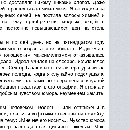
 не доставляя никому никаких хлопот. Даже
ей, прошел как-то мимо меня. Я не ходила на
олучных семей, не портила волосы химией и
и на тему приобретения модных вещей с
оме постоянно повышающихся цен на столь
ы и по сей день, но на пятнадцатом году
ми моего возраста: я влюбилась. Родители с
ем юношеским максимализмом отказывалась
деала. Идеал учился на слесаря, изъяснялся
ал «Сектор Газа» и из всей литературы читал
ерез полгода, когда я случайно подслушала,
 дружками планами по совращению «пухлой
обещает представить фотографии. Я стояла и
 добрым чувством юмора, неумением хамить,
гим человеком. Волосы были острижены в
и, платья и кофточки отнесены на помойку,
а тему: «Мне нечего носить». Чувство юмора
актер навсегда стал цинично-тяжелым. Мою