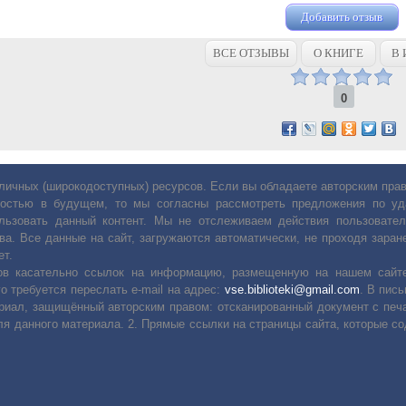
Добавить отзыв
ВСЕ ОТЗЫВЫ
О КНИГЕ
В 
0
личных (широкодоступных) ресурсов. Если вы обладаете авторским пр
остью в будущем, то мы согласны рассмотреть предложения по уда
льзовать данный контент. Мы не отслеживаем действия пользовател
ва. Все данные на сайт, загружаются автоматически, не проходя заране
ет.
сов касательно ссылок на информацию, размещенную на нашем сайте
о требуется переслать е-mail на адрес:
vse.biblioteki@gmail.com
. В пис
риал, защищённый авторским правом: отсканированный документ с печ
ля данного материала. 2. Прямые ссылки на страницы сайта, которые с