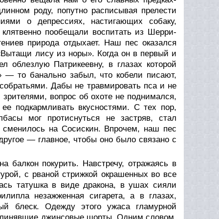
линном роду, попутно расписывая прелести
иями о депрессиях, настигающих собаку,
ы клятвенно пообещали воспитать из Шерри-
 гениев природа отдыхает. Наш пес оказался
Вытащи лису из норы». Когда он в первый и
л облезлую Патрикеевну, в глазах которой
!» — то банально забыл, что кобели писают,
собратьями. Дабы не травмировать пса и не
 зрителями, вопрос об охоте не поднимался,
 ее подкармливать вкусностями. С тех пор,
лбасы мог протиснуться не застряв, стал
 сменилось на Сосискин. Впрочем, наш пес
другое — главное, чтобы оно было связано с
на балкон покурить. Навстречу, отражаясь в
гурой, с рваной стрижкой окрашенных во все
ась татушка в виде дракона, в ушах сияли
илипла незажженная сигарета, а в глазах,
ый блеск. Одежду этого ужаса гламурной
вылинявшие джинсовые шорты. Одним словом,