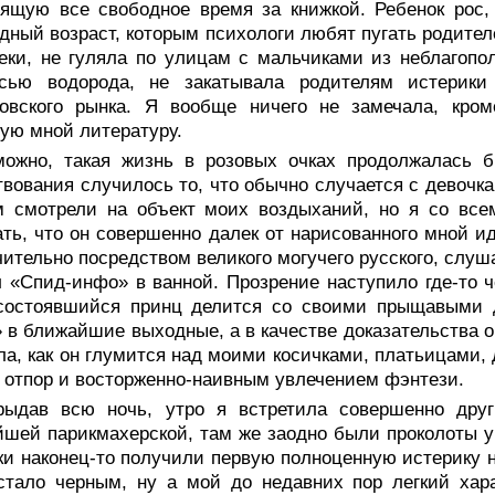
ящую все свободное время за книжкой. Ребенок рос,
дный возраст, которым психологи любят пугать родител
еки, не гуляла по улицам с мальчиками из неблагоп
исью водорода, не закатывала родителям истерик
зовского рынка. Я вообще ничего не замечала, кр
ю мной литературу.
можно, такая жизнь в розовых очках продолжалась б
вования случилось то, что обычно случается с девочка
м смотрели на объект моих воздыханий, но я со вс
ть, что он совершенно далек от нарисованного мной и
ительно посредством великого могучего русского, слуш
 «Спид-инфо» в ванной. Прозрение наступило где-то ч
есостоявшийся принц делится со своими прыщавыми
 в ближайшие выходные, а в качестве доказательства 
а, как он глумится над моими косичками, платьицами,
 отпор и восторженно-наивным увлечением фэнтези.
рыдав всю ночь, утро я встретила совершенно дру
шей парикмахерской, там же заодно были проколоты уш
ки наконец-то получили первую полноценную истерику н
стало черным, ну а мой до недавних пор легкий хар