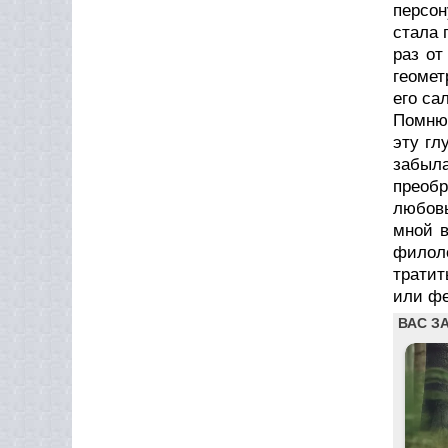
персон
стала 
раз от
геомет
его са
Помню,
эту гл
забыла
преобр
любовь
мной в
филоло
тратит
или фе