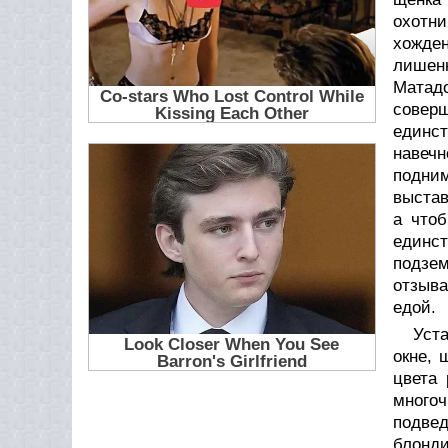
охотни
хожде
лишенн
Матадо
соверш
единст
навечн
подним
выстав
а чтоб
единс
подзем
отзыва
едой.
Уста
окне, 
цвета 
многоч
подве
блонди