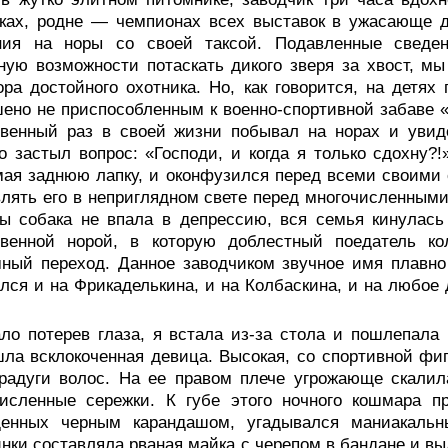
ках, родне — чемпионах всех выставок в ужасающе д
ния на норы со своей таксой. Подавленные сведен
ую возможности потаскать дикого зверя за хвост, м
ра достойного охотника. Но, как говорится, на детях
ено не приспособленным к военно-спортивной забаве «
венный раз в своей жизни побывал на норах и увиде
о застыл вопрос: «Господи, и когда я только сдохну?
ая заднюю лапку, и оконфузился перед всеми своими 
лять его в неприглядном свете перед многочисленными
ы собака не впала в депрессию, вся семья кинулась
твенной норой, в которую доблестный поедатель ко
ный переход. Данное заводчиком звучное имя плавно
лся и на Фрикаделькина, и на Колбаскина, и на любое 
ло потерев глаза, я встала из-за стола и пошлепала 
шла всклокоченная девица. Высокая, со спортивной фи
радуги волос. На ее правом плече угрожающе скалил
исленные сережки. К губе этого ночного кошмара пр
денных черным карандашом, угадывался маниакальн
нки составляла рваная майка с черепом в бандане и 