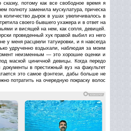
сказку, потому как все свободное время я
енем полноту заменила мускулатура, прическа
а количество дырок в ушах увеличивалось в
третила своего бывшего ухажера и в ответ на
ьями и висящей на нем, как сопля, девицей.
ерски проведенный хук правой выбил из него
не у меня расцвели татуировки, и я навсегда
лько удрученно вздыхали, наблюдая за моим
 момент неизменным — это хорошие оценки и
под маской циничной девицы. Когда передо
и документы в престижный вуз на факультет
атается это самое фэнтези, дабы больше не
ожно потратить на очередную покраску волос