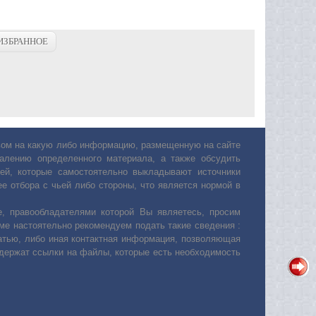
ИЗБРАННОЕ
авом на какую либо информацию, размещенную на сайте
лению определенного материала, а также обсудить
ей, которые самостоятельно выкладывают источники
е отбора с чьей либо стороны, что является нормой в
, правообладателями которой Вы являетесь, просим
ьме настоятельно рекомендуем подать такие сведения :
атью, либо иная контактная информация, позволяющая
одержат ссылки на файлы, которые есть необходимость