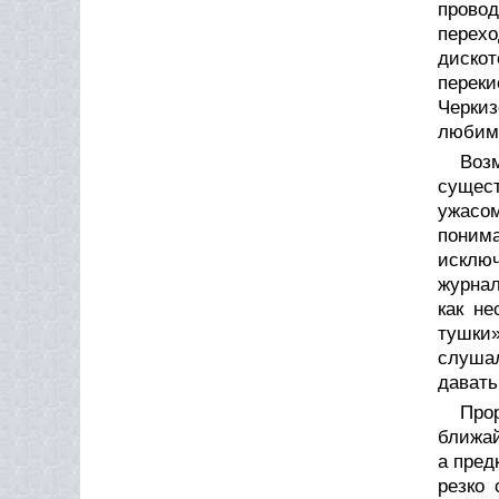
провод
перехо
дискот
перек
Черки
любиму
Воз
сущест
ужасо
понима
исключ
журнал
как н
тушки»
слушал
давать
Про
ближай
а пред
резко 