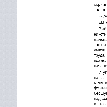
серийн
только
«Дож
«М-д
Вый
никот
жалова
того ч
умаявш
труда
похмел
начале
И у
на вып
меня в
фэнтез
бесшум
над со
в сказ