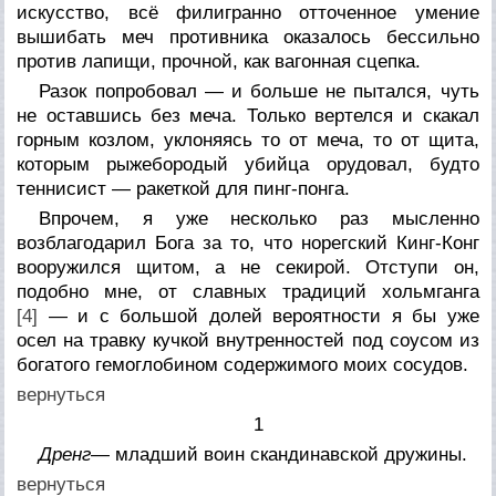
искусство, всё филигранно отточенное умение
вышибать меч противника оказалось бессильно
против лапищи, прочной, как вагонная сцепка.
Разок попробовал — и больше не пытался, чуть
не оставшись без меча. Только вертелся и скакал
горным козлом, уклоняясь то от меча, то от щита,
которым рыжебородый убийца орудовал, будто
теннисист — ракеткой для пинг-понга.
Впрочем, я уже несколько раз мысленно
возблагодарил Бога за то, что норегский Кинг-Конг
вооружился щитом, а не секирой. Отступи он,
подобно мне, от славных традиций хольмганга
[4]
— и с большой долей вероятности я бы уже
осел на травку кучкой внутренностей под соусом из
богатого гемоглобином содержимого моих сосудов.
вернуться
1
Дренг
— младший воин скандинавской дружины.
вернуться