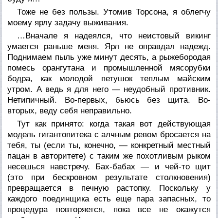
Тоже не без пользы. Утомив Торсона, я облегчу
моему ярлу задачу выживания.
…Вначале я надеялся, что неистовый викинг
умается раньше меня. Ярл не оправдал надежд.
Поднимаем пыль уже минут десять, а рыжебородая
помесь орангутана и промышленной мясорубки
бодра, как молодой петушок теплым майским
утром. А ведь я для него — неудобный противник.
Нетипичный. Во-первых, бьюсь без щита. Во-
вторых, веду себя неправильно.
Тут как принято: когда такая вот действующая
модель гигантопитека с алчным ревом бросается на
тебя, ты (если ты, конечно, — конкретный местный
пацан в авторитете) с таким же похотливым рыком
несешься навстречу. Бах-бабах — и чей-то щит
(это при бескровном результате столкновения)
превращается в печную растопку. Поскольку у
каждого поединщика есть еще пара запасных, то
процедура повторяется, пока все не окажутся