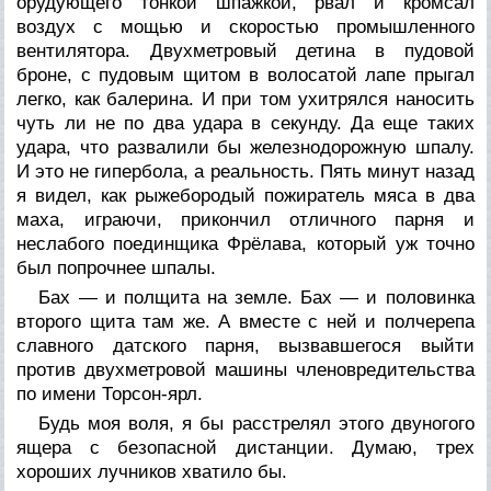
орудующего тонкой шпажкой, рвал и кромсал
воздух с мощью и скоростью промышленного
вентилятора. Двухметровый детина в пудовой
броне, с пудовым щитом в волосатой лапе прыгал
легко, как балерина. И при том ухитрялся наносить
чуть ли не по два удара в секунду. Да еще таких
удара, что развалили бы железнодорожную шпалу.
И это не гипербола, а реальность. Пять минут назад
я видел, как рыжебородый пожиратель мяса в два
маха, играючи, прикончил отличного парня и
неслабого поединщика Фрёлава, который уж точно
был попрочнее шпалы.
Бах — и полщита на земле. Бах — и половинка
второго щита там же. А вместе с ней и полчерепа
славного датского парня, вызвавшегося выйти
против двухметровой машины членовредительства
по имени Торсон-ярл.
Будь моя воля, я бы расстрелял этого двуногого
ящера с безопасной дистанции. Думаю, трех
хороших лучников хватило бы.