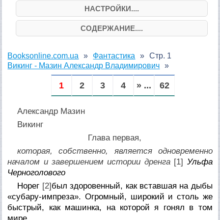
НАСТРОЙКИ....
СОДЕРЖАНИЕ....
Booksonline.com.ua
Фантастика
Стр. 1
Викинг - Мазин Александр Владимирович
1
2
3
4
» ...
62
Александр Мазин
Викинг
Глава первая,
которая, собственно, является одновременно
началом и завершением истории дренга
[1]
Ульфа
Черноголового
Норег
[2]
был здоровенный, как вставшая на дыбы
«субару-импреза». Огромный, широкий и столь же
быстрый, как машинка, на которой я гонял в том
мире.