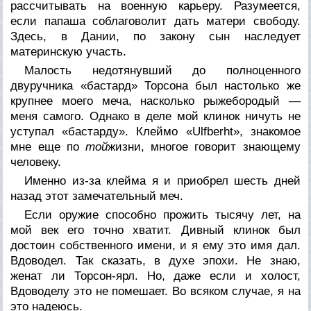
рассчитывать на военную карьеру. Разумеется,
если папаша соблаговолит дать матери свободу.
Здесь, в Дании, по закону сын наследует
материнскую участь.
Малость недотянувший до полноценного
двуручника «бастард» Торсона был настолько же
крупнее моего меча, насколько рыжебородый —
меня самого. Однако в деле мой клинок ничуть не
уступал «бастарду». Клеймо «Ulfberht», знакомое
мне еще по
той
жизни, многое говорит знающему
человеку.
Именно из-за клейма я и приобрел шесть дней
назад этот замечательный меч.
Если оружие способно прожить тысячу лет, на
мой век его точно хватит. Дивный клинок был
достоин собственного имени, и я ему это имя дал.
Вдоводел. Так сказать, в духе эпохи. Не знаю,
женат ли Торсон-ярл. Но, даже если и холост,
Вдоводелу это не помешает. Во всяком случае, я на
это надеюсь.