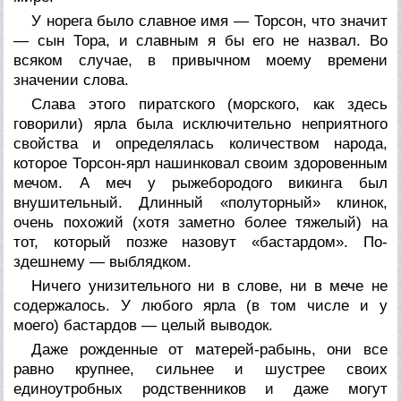
У норега было славное имя — Торсон, что значит
— сын Тора, и славным я бы его не назвал. Во
всяком случае, в привычном моему времени
значении слова.
Слава этого пиратского (морского, как здесь
говорили) ярла была исключительно неприятного
свойства и определялась количеством народа,
которое Торсон-ярл нашинковал своим здоровенным
мечом. А меч у рыжебородого викинга был
внушительный. Длинный «полуторный» клинок,
очень похожий (хотя заметно более тяжелый) на
тот, который позже назовут «бастардом». По-
здешнему — выблядком.
Ничего унизительного ни в слове, ни в мече не
содержалось. У любого ярла (в том числе и у
моего) бастардов — целый выводок.
Даже рожденные от матерей-рабынь, они все
равно крупнее, сильнее и шустрее своих
единоутробных родственников и даже могут