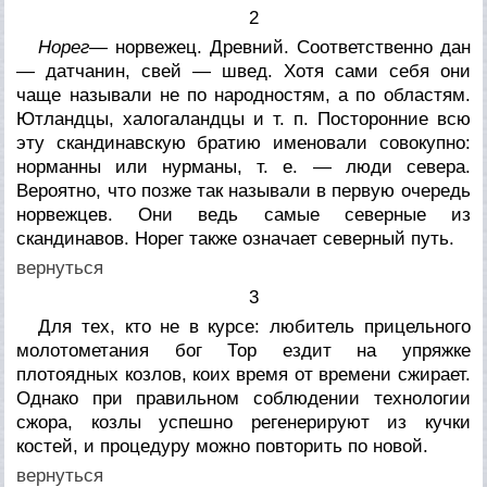
2
Норег
— норвежец. Древний. Соответственно дан
— датчанин, свей — швед. Хотя сами себя они
чаще называли не по народностям, а по областям.
Ютландцы, халогаландцы и т. п. Посторонние всю
эту скандинавскую братию именовали совокупно:
норманны или нурманы, т. е. — люди севера.
Вероятно, что позже так называли в первую очередь
норвежцев. Они ведь самые северные из
скандинавов. Норег также означает северный путь.
вернуться
3
Для тех, кто не в курсе: любитель прицельного
молотометания бог Тор ездит на упряжке
плотоядных козлов, коих время от времени сжирает.
Однако при правильном соблюдении технологии
сжора, козлы успешно регенерируют из кучки
костей, и процедуру можно повторить по новой.
вернуться