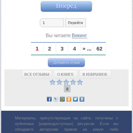
Вперед
Вы читаете
Викинг
1
2
3
4
» ...
62
Добавить отзыв
ВСЕ ОТЗЫВЫ
О КНИГЕ
В ИЗБРАННОЕ
0
Материалы, присутствующие на сайте, получены с
публичных (широкодоступных) ресурсов. Если вы
обладаете авторским правом на какую либо