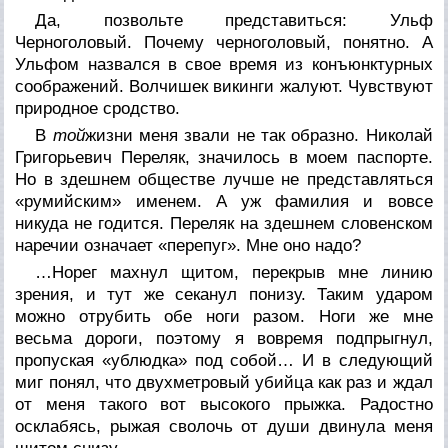
Да, позвольте представиться: Ульф
Черноголовый. Почему черноголовый, понятно. А
Ульфом назвался в свое время из конъюнктурных
соображений. Волчишек викинги жалуют. Чувствуют
природное сродство.
В
той
жизни меня звали не так образно. Николай
Григорьевич Переляк, значилось в моем паспорте.
Но в здешнем обществе лучше не представляться
«румийским» именем. А уж фамилия и вовсе
никуда не годится. Переляк на здешнем словенском
наречии означает «перепуг». Мне оно надо?
…Норег махнул щитом, перекрыв мне линию
зрения, и тут же секанул понизу. Таким ударом
можно отрубить обе ноги разом. Ноги же мне
весьма дороги, поэтому я вовремя подпрыгнул,
пропуская «ублюдка» под собой… И в следующий
миг понял, что двухметровый убийца как раз и ждал
от меня такого вот высокого прыжка. Радостно
осклабясь, рыжая сволочь от души двинула меня