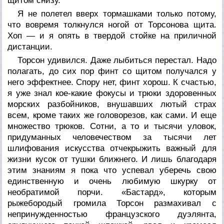
щитом снизу.
Я не полетел вверх тормашками только потому,
что вовремя толкнулся ногой от Торсонова щита.
Хоп — и я опять в твердой стойке на приличной
дистанции.
Торсон удивился. Даже лыбиться перестал. Надо
полагать, до сих пор финт со щитом получался у
него эффектнее. Спору нет, финт хорош. К счастью,
я уже знал кое-какие фокусы и трюки здоровенных
морских разбойников, внушавших лютый страх
всем, кроме таких же головорезов, как сами. И еще
множество трюков. Сотни, а то и тысячи уловок,
придуманных человечеством за тысячи лет
шлифования искусства отчекрыжить важный для
жизни кусок от тушки ближнего. И лишь благодаря
этим знаниям я пока что успевал уберечь свою
единственную и очень любимую шкурку от
необратимой порчи. «Бастард», которым
рыжебородый громила Торсон размахивал с
непринужденностью французского дуэлянта,