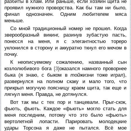
разбиты в хлам. Или раньше, если хозяин щита не
проявил нужного проворства. Как бы там ни было,
финал однозначен. Одним любителем мяса
меньше.
Со мной традиционный номер не прошел. Когда
зверообразный викинг, разинув зубастую пасть,
понесся на меня, я с элегантностью тореро
уклонился в сторону и аккуратно ткнул его мечом в
почку.
К неописуемому сожалению, названный сын
козлолюбивого бога
[3]
оказался намного проворнее
быка (я знаю, с быком в
той
жизни тоже играл),
развернулся на полном скаку и мало того, что
прикрыл могучую поясницу краем щита, так еще и
лягнул меня. Правда, не дотянулся.
Вот так мы с тех пор и танцевали. Прыг-скок,
фьють, фьють. Каждое «фьють» могло стать для
меня последним, потому что это было «фьють»
вертолетной лопасти. Парировать молодецкие
удары Торсона я даже не пытался. Всё мое