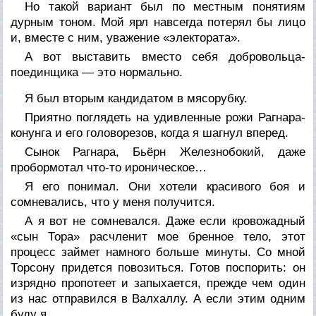
Но такой вариант был по местным понятиям
дурным тоном. Мой ярл навсегда потерял бы лицо
и, вместе с ним, уважение «электората».
А вот выставить вместо себя добровольца-
поединщика — это нормально.
Я был вторым кандидатом в мясорубку.
Приятно поглядеть на удивленные рожи Рагнара-
конунга и его головорезов, когда я шагнул вперед.
Сынок Рагнара, Бьёрн Железнобокий, даже
пробормотал что-то ироническое…
Я его понимал. Они хотели красивого боя и
сомневались, что у меня получится.
А я вот не сомневался. Даже если кровожадный
«сын Тора» расчленит мое бренное тело, этот
процесс займет намного больше минуты. Со мной
Торсону придется повозиться. Готов поспорить: он
изрядно пропотеет и запыхается, прежде чем один
из нас отправился в Валхаллу. А если этим одним
буду я…