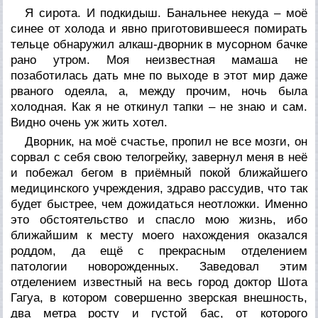
Я сирота. И подкидыш. Банальнее некуда – моё
синее от холода и явно приготовившееся помирать
тельце обнаружил алкаш-дворник в мусорном бачке
рано утром. Моя неизвестная мамаша не
позаботилась дать мне по выходе в этот мир даже
рваного одеяла, а, между прочим, ночь была
холодная. Как я не откинул тапки – не знаю и сам.
Видно очень уж жить хотел.
Дворник, на моё счастье, пропил не все мозги, он
сорвал с себя свою телогрейку, завернул меня в неё
и побежал бегом в приёмный покой ближайшего
медицинского учреждения, здраво рассудив, что так
будет быстрее, чем дожидаться неотложки. Именно
это обстоятельство и спасло мою жизнь, ибо
ближайшим к месту моего нахождения оказался
роддом, да ещё с прекрасным отделением
патологии новорожденных. Заведовал этим
отделением известный на весь город доктор Шота
Гагуа, в котором совершенно зверская внешность,
два метра росту и густой бас, от которого