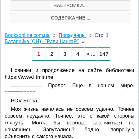
НАСТРОЙКИ....
СОДЕРЖАНИЕ....
Booksonline.com.ua
Попаданцы
Стр. 1
Батарейка (СИ) - "РавиШанкаР"
1
2
3
4
» ...
147
Новинки и продолжение на сайте библиотеки
https://www.litmir.me
========== Пролог. Ещё в нашем мире.
==========
POV Егора.
Моя жизнь началась не совсем удачно. Точнее
совсем неудачно. Точнее, это с какой стороны
глянуть. Могла бы вообще закончиться не
начавшись. Запутались? Ладно, попробую
объяснить с самого начала.