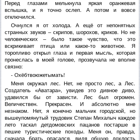
Перед глазами мелькнула яркая оранжевая
вспышка, и я точно ослеп. А потом и вовсе
отключился.
Очнулся я от холода. А ещё от непонятных
странных звуков – скрипов, шорохов, криков. Но не
человеческих – было такое чувство, что это
вскрикивает птица или какое-то животное. Я
торопливо открыл глаза и первая мысль, которая
пронеслась в моей голове, прозвучала не вполне
связно:
- Охёбтвоюжетымать!
Меня окружал лес. Нет, не просто лес, а Лес.
Создатель «Аватара», увидев это дивное диво,
удавился бы от зависти. Лес был огромен.
Величествен. Прекрасен. И абсолютно мне
незнаком. Нет, я конечно мальчик городской, но
вышеупомянутый трудовик Степан Михалыч каждое
лето таскал детдомовских пацанов постарше в
пешие туристические походы. Меня он, правда,
сначала брать опасался, видя общую дохлость