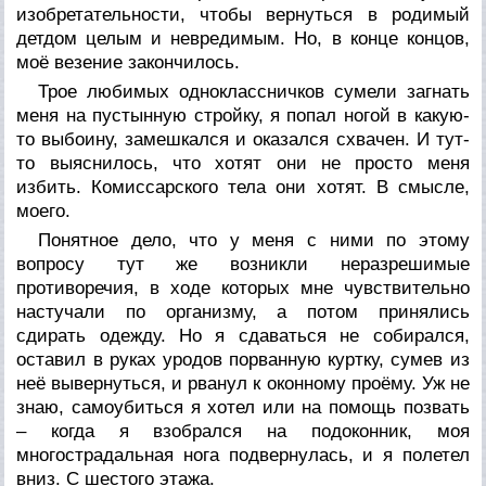
изобретательности, чтобы вернуться в родимый
детдом целым и невредимым. Но, в конце концов,
моё везение закончилось.
Трое любимых одноклассничков сумели загнать
меня на пустынную стройку, я попал ногой в какую-
то выбоину, замешкался и оказался схвачен. И тут-
то выяснилось, что хотят они не просто меня
избить. Комиссарского тела они хотят. В смысле,
моего.
Понятное дело, что у меня с ними по этому
вопросу тут же возникли неразрешимые
противоречия, в ходе которых мне чувствительно
настучали по организму, а потом принялись
сдирать одежду. Но я сдаваться не собирался,
оставил в руках уродов порванную куртку, сумев из
неё вывернуться, и рванул к оконному проёму. Уж не
знаю, самоубиться я хотел или на помощь позвать
– когда я взобрался на подоконник, моя
многострадальная нога подвернулась, и я полетел
вниз. С шестого этажа.