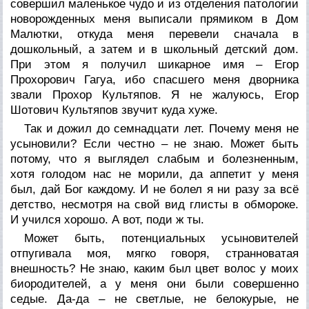
совершил маленькое чудо и из отделения патологии
новорожденных меня выписали прямиком в Дом
Малютки, откуда меня перевели сначала в
дошкольный, а затем и в школьный детский дом.
При этом я получил шикарное имя – Егор
Прохорович Гагуа, ибо спасшего меня дворника
звали Прохор Культяпов. Я не жалуюсь, Егор
Шотович Культяпов звучит куда хуже.
Так и дожил до семнадцати лет. Почему меня не
усыновили? Если честно – не знаю. Может быть
потому, что я выглядел слабым и болезненным,
хотя голодом нас не морили, да аппетит у меня
был, дай Бог каждому. И не болел я ни разу за всё
детство, несмотря на свой вид глисты в обмороке.
И учился хорошо. А вот, поди ж ты.
Может быть, потенциальных усыновителей
отпугивала моя, мягко говоря, странноватая
внешность? Не знаю, каким был цвет волос у моих
биородителей, а у меня они были совершенно
седые. Да-да – не светлые, не белокурые, не