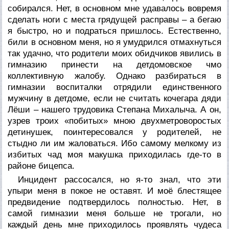
собирался. Нет, в основном мне удавалось вовремя
сделать ноги с места грядущей расправы – а бегаю
я быстро, но и подраться пришлось. Естественно,
били в основном меня, но я умудрился отмахнуться
так удачно, что родители моих обидчиков явились в
гимназию принести на детдомовское чмо
коллективную жалобу. Однако разбираться в
гимназии воспиталки отрядили единственного
мужчину в детдоме, если не считать кочегара дяди
Лёши – нашего трудовика Степана Михалыча. А он,
узрев троих «побитых» мною двухметроворостых
детинушек, поинтересовался у родителей, не
стыдно ли им жаловаться. Ибо самому мелкому из
избитых чад моя макушка приходилась где-то в
районе бицепса.
Инцидент рассосался, но я-то знал, что эти
упыри меня в покое не оставят. И моё блестящее
предвидение подтвердилось полностью. Нет, в
самой гимназии меня больше не трогали, но
каждый день мне приходилось проявлять чудеса