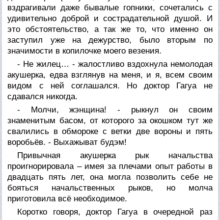
вздрагивали даже бывалые гопники, сочетались с
удивительно доброй и сострадательной душой. И
это обстоятельство, а так же то, что именно он
заступил уже на дежурство, было вторым по
значимости в копилочке моего везения.
- Не жилец… - жалостливо вздохнула немолодая
акушерка, едва взглянув на меня, и я, всем своим
видом с ней соглашался. Но доктор Гагуа не
сдавался никогда.
- Молчи, жэнщина! - рыкнул он своим
знаменитым басом, от которого за окошком тут же
свалились в обмороке с ветки две вороны и пять
воробьёв. - Выхажыват будэм!
Привычная акушерка рык начальства
проигнорировала – имея за плечами опыт работы в
двадцать пять лет, она могла позволить себе не
бояться начальственных рыков, но молча
приготовила всё необходимое.
Коротко говоря, доктор Гагуа в очередной раз