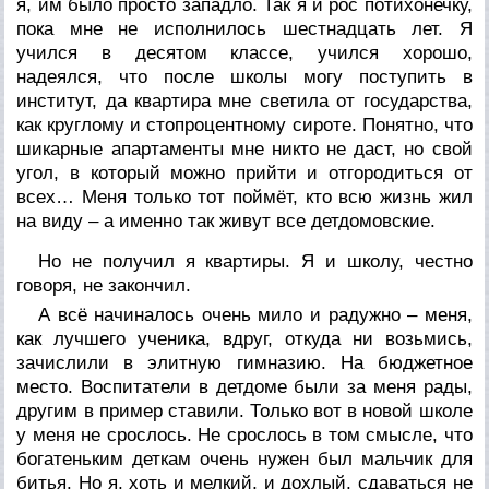
я, им было просто западло. Так я и рос потихонечку,
пока мне не исполнилось шестнадцать лет. Я
учился в десятом классе, учился хорошо,
надеялся, что после школы могу поступить в
институт, да квартира мне светила от государства,
как круглому и стопроцентному сироте. Понятно, что
шикарные апартаменты мне никто не даст, но свой
угол, в который можно прийти и отгородиться от
всех… Меня только тот поймёт, кто всю жизнь жил
на виду – а именно так живут все детдомовские.
Но не получил я квартиры. Я и школу, честно
говоря, не закончил.
А всё начиналось очень мило и радужно – меня,
как лучшего ученика, вдруг, откуда ни возьмись,
зачислили в элитную гимназию. На бюджетное
место. Воспитатели в детдоме были за меня рады,
другим в пример ставили. Только вот в новой школе
у меня не срослось. Не срослось в том смысле, что
богатеньким деткам очень нужен был мальчик для
битья. Но я, хоть и мелкий, и дохлый, сдаваться не