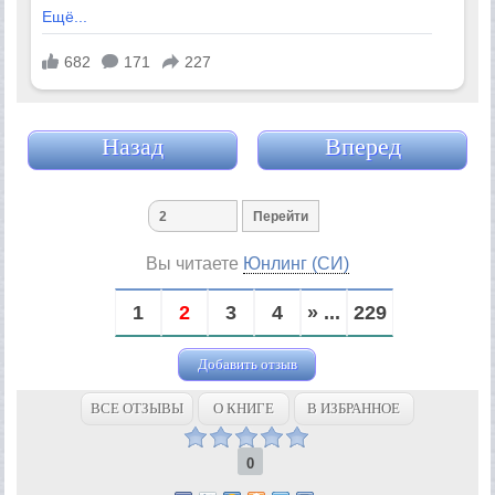
Назад
Вперед
Вы читаете
Юнлинг (СИ)
1
2
3
4
» ...
229
Добавить отзыв
ВСЕ ОТЗЫВЫ
О КНИГЕ
В ИЗБРАННОЕ
0