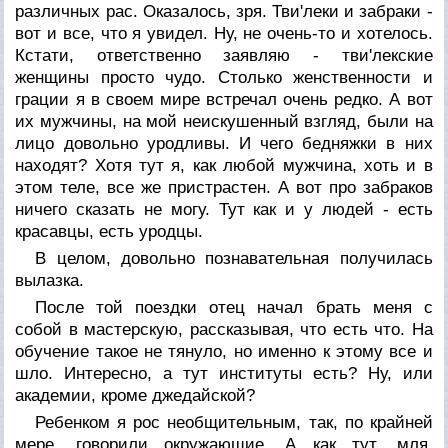
различных рас. Оказалось, зря. Тви'леки и забраки -
вот и все, что я увидел. Ну, не очень-то и хотелось.
Кстати, ответственно заявляю - тви'лекские
женщины просто чудо. Столько женственности и
грации я в своем мире встречал очень редко. А вот
их мужчины, на мой неискушенный взгляд, были на
лицо довольно уродливы. И чего бедняжки в них
находят? Хотя тут я, как любой мужчина, хоть и в
этом теле, все же пристрастен. А вот про забраков
ничего сказать не могу. Тут как и у людей - есть
красавцы, есть уродцы.
В целом, довольно познавательная получилась
вылазка.
После той поездки отец начал брать меня с
собой в мастерскую, рассказывая, что есть что. На
обучение такое не тянуло, но именно к этому все и
шло. Интересно, а тут институты есть? Ну, или
академии, кроме джедайской?
Ребенком я рос необщительным, так, по крайней
мере, говорили окружающие. А как тут, мля,