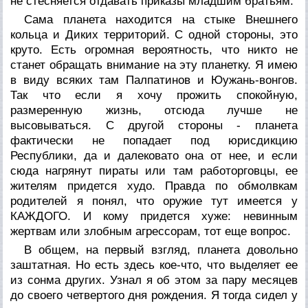
не стесняется отдавать приказы младшим братьям.
Сама планета находится на стыке Внешнего
кольца и Диких территорий. С одной стороны, это
круто. Есть огромная вероятность, что никто не
станет обращать внимание на эту планетку. Я имею
в виду всяких там Палпатинов и Юужань-вонгов.
Так что если я хочу прожить спокойную,
размеренную жизнь, отсюда лучше не
высовываться. С другой стороны - планета
фактически не попадает под юрисдикцию
Республики, да и далековато она от нее, и если
сюда нагрянут пираты или там работорговцы, ее
жителям придется худо. Правда по обмолвкам
родителей я понял, что оружие тут имеется у
КАЖДОГО. И кому придется хуже: невинным
жертвам или злобным агрессорам, тот еще вопрос.
В общем, на первый взгляд, планета довольно
заштатная. Но есть здесь кое-что, что выделяет ее
из сонма других. Узнал я об этом за пару месяцев
до своего четвертого дня рождения. Я тогда сидел у