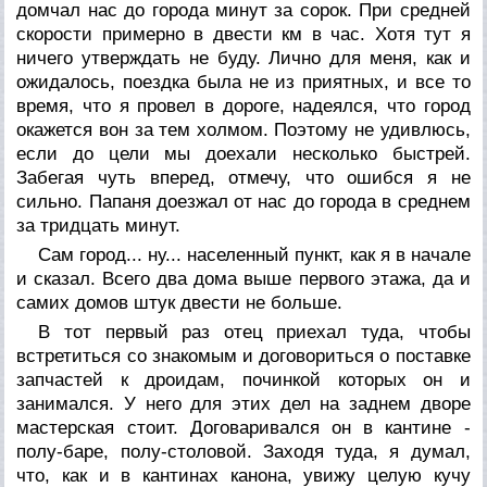
домчал нас до города минут за сорок. При средней
скорости примерно в двести км в час. Хотя тут я
ничего утверждать не буду. Лично для меня, как и
ожидалось, поездка была не из приятных, и все то
время, что я провел в дороге, надеялся, что город
окажется вон за тем холмом. Поэтому не удивлюсь,
если до цели мы доехали несколько быстрей.
Забегая чуть вперед, отмечу, что ошибся я не
сильно. Папаня доезжал от нас до города в среднем
за тридцать минут.
Сам город... ну... населенный пункт, как я в начале
и сказал. Всего два дома выше первого этажа, да и
самих домов штук двести не больше.
В тот первый раз отец приехал туда, чтобы
встретиться со знакомым и договориться о поставке
запчастей к дроидам, починкой которых он и
занимался. У него для этих дел на заднем дворе
мастерская стоит. Договаривался он в кантине -
полу-баре, полу-столовой. Заходя туда, я думал,
что, как и в кантинах канона, увижу целую кучу