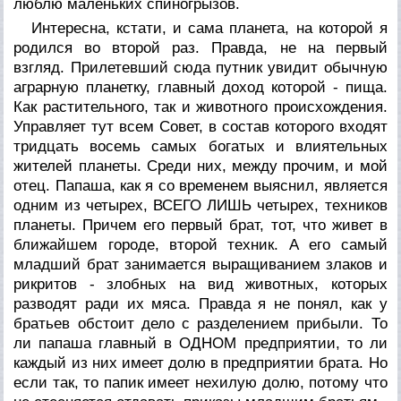
люблю маленьких спиногрызов.
Интересна, кстати, и сама планета, на которой я
родился во второй раз. Правда, не на первый
взгляд. Прилетевший сюда путник увидит обычную
аграрную планетку, главный доход которой - пища.
Как растительного, так и животного происхождения.
Управляет тут всем Совет, в состав которого входят
тридцать восемь самых богатых и влиятельных
жителей планеты. Среди них, между прочим, и мой
отец. Папаша, как я со временем выяснил, является
одним из четырех, ВСЕГО ЛИШЬ четырех, техников
планеты. Причем его первый брат, тот, что живет в
ближайшем городе, второй техник. А его самый
младший брат занимается выращиванием злаков и
рикритов - злобных на вид животных, которых
разводят ради их мяса. Правда я не понял, как у
братьев обстоит дело с разделением прибыли. То
ли папаша главный в ОДНОМ предприятии, то ли
каждый из них имеет долю в предприятии брата. Но
если так, то папик имеет нехилую долю, потому что