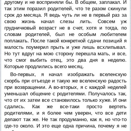
другому и не восприняли бы. В общем, заплакал. И
так этим поразил родителей, что те разом скинули
срок до месяца. Я ведь чуть ли не в первый раз за
свою жизнь начал слезы лить. Совсем уж
грудничковый возраст не в счет, хотя и тогда, по
словам родителей, был не особым любителем
поплакать. После такой конкретной сдачи позиций я
малость поумерил прыть и уже лишь всхлипывал.
Но тут вдруг на мою сторону перешла мать, и все,
что смог выбить отец, это два дня в неделю.
Которые продлились всего месяц.
Во-первых, я начал изображать вселенскую
скорбь при отъезде и такую же вселенскую радость
при возвращении. А во-вторых, я с каждой неделей
уменьшал общение с родителями. Получалось так,
что от их затеи все становилось только хуже. И они
сдались. Как же все-таки просто вертеть
родителями, и я более чем уверен, что все дети
делают так же. Не так продуманно, как я, но что-то
где-то около. И это еще одна причина, почему я не