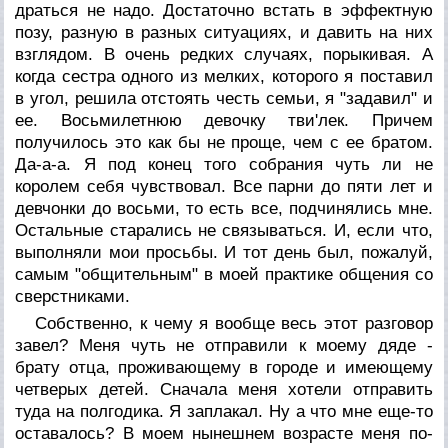
драться не надо. Достаточно встать в эффектную
позу, разную в разных ситуациях, и давить на них
взглядом. В очень редких случаях, порыкивая. А
когда сестра одного из мелких, которого я поставил
в угол, решила отстоять честь семьи, я "задавил" и
ее. Восьмилетнюю девочку тви'лек. Причем
получилось это как бы не проще, чем с ее братом.
Да-а-а. Я под конец того собрания чуть ли не
королем себя чувствовал. Все парни до пяти лет и
девчонки до восьми, то есть все, подчинялись мне.
Остальные старались не связываться. И, если что,
выполняли мои просьбы. И тот день был, пожалуй,
самым "общительным" в моей практике общения со
сверстниками.
Собственно, к чему я вообще весь этот разговор
завел? Меня чуть не отправили к моему дяде -
брату отца, проживающему в городе и имеющему
четверых детей. Сначала меня хотели отправить
туда на полгодика. Я заплакал. Ну а что мне еще-то
оставалось? В моем нынешнем возрасте меня по-