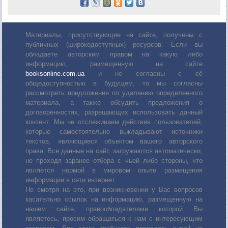
Материалы, присутствующие на сайте, получены с
публичных (широкодоступных) ресурсов. Если вы
обладаете авторским правом на какую либо
информацию, размещенную на сайте
booksonline.com.ua
и не согласны с её
общедоступностью в будущем, то мы согласны
рассмотреть предложения по удалению определенного
материала, а также обсудить предложения о
договоренностях, разрешающих использовать данный
контент. Мы не отслеживаем действия пользователей,
которые самостоятельно выкладывают источники
текстов, являющиеся объектом вашего авторского
права. Все данные на сайт, загружаются автоматически,
не проходя заранее отбора с чьей либо стороны, что
является нормой в мировом опыте размещения
информации в сети интернет.
Не смотря на это, при возникновении у Вас вопросов
касательно ссылок на информацию, размещенную на
нашем сайте, правообладателями которой Вы
являетесь, просим обращаться к нам с интересующим