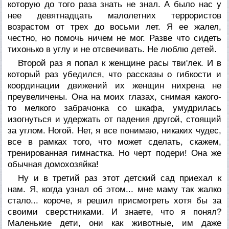
которую до того раза знать не знал. А было нас у
нее девятнадцать малолетних террористов
возрастом от трех до восьми лет. Я ее жалел,
честно, но помочь ничем не мог. Разве что сидеть
тихонько в углу и не отсвечивать. Не люблю детей.
Второй раз я попал к женщине расы тви'лек. И в
который раз убедился, что рассказы о гибкости и
координации движений их женщин нихрена не
преувеличены. Она на моих глазах, снимая какого-
то мелкого забрачонка со шкафа, умудрилась
изогнуться и удержать от падения другой, стоящий
за углом. Ногой. Нет, я все понимаю, никаких чудес,
все в рамках того, что может сделать, скажем,
тренированная гимнастка. Но черт подери! Она же
обычная домохозяйка!
Ну и в третий раз этот детский сад приехал к
нам. Я, когда узнал об этом... мне маму так жалко
стало... короче, я решил присмотреть хотя бы за
своими сверстниками. И знаете, что я понял?
Маленькие дети, они как животные, им даже