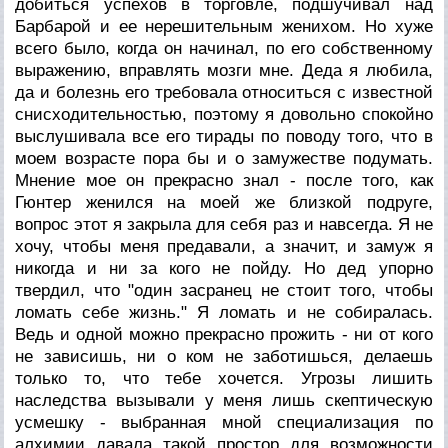
добиться успехов в торговле, подшучивал над
Барбарой и ее нерешительным женихом. Но хуже
всего было, когда он начинал, по его собственному
выражению, вправлять мозги мне. Деда я любила,
да и болезнь его требовала относиться с известной
снисходительностью, поэтому я довольно спокойно
выслушивала все его тирады по поводу того, что в
моем возрасте пора бы и о замужестве подумать.
Мнение мое он прекрасно знал - после того, как
Гюнтер женился на моей же близкой подруге,
вопрос этот я закрыла для себя раз и навсегда. Я не
хочу, чтобы меня предавали, а значит, и замуж я
никогда и ни за кого не пойду. Но дед упорно
твердил, что "один засранец не стоит того, чтобы
ломать себе жизнь." Я ломать и не собиралась.
Ведь и одной можно прекрасно прожить - ни от кого
не зависишь, ни о ком не заботишься, делаешь
только то, что тебе хочется. Угрозы лишить
наследства вызывали у меня лишь скептическую
усмешку - выбранная мной специализация по
алхимии давала такой простор для возможности