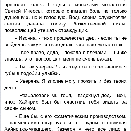
приносят только беседы с монахами монастыря
Святой Инессы, которые снимали боль не только
душевную, но и телесную. Ведь своим служителям
святая давала толику божественной силы,
позволяющей утешать страждущих.
- Ивонна, - тихо прошелестел дед, - если ты не
выйдешь замуж, я твою долю завещаю монастырю.
- Твое право, деда, - пожала я плечами. - Ты же
знаешь, этот вопрос для меня не очень важен.
- Ты так уверена? - изогнул он потрескавшиеся
губы в подобии улыбки.
- Уверена. Я вполне могу прожить и без твоих
денег.
- Разбаловали мы тебя, - вздохнул дед. - Вон,
инор Хайнрих был бы счастлив тебя видеть за
своим сыном.
- Еще бы, с его косметическим производством,
- насмешливо фыркнула я, с трудом вспоминая
Хайнриха-младшего. Кажется у него все лицо в