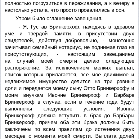
полностью погрузиться в переживания, а к вечеру я
настолько устала, что просто провалилась в сон.
Утром было оглашение завещания.
- Я, Густав Бринкерхоф, находясь в здравом
уме и твердой памяти, в присутствии двух
свидетелей, действуя добровольно, - монотонно
зачитывал семейный нотариус, не поднимая глаз на
присутствующих, - настоящим завещанием
на случай моей смерти делаю следующее
распоряжение. За исключением мелких выплат,
список которых прилагается, все мое движимое и
недвижимое имущество делится на три равные
доли и передается моему сыну Отто Бринкерхофу и
моим внучкам Ивонне Бринкерхоф и Барбаре
Бринкерхоф в случае, если в течение года будут
выполнены следующие условия. Ивонна
Бринкерхоф должна вступить в брак до Барбары
Бринкерхоф, причем оба эти брака должны быть
заключены по всем правилам до истечения двух
месяцев с момента моей смерти. Выплата долей