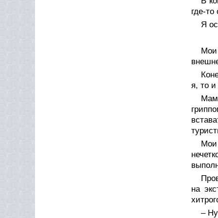
В ко
где-то
Я ос
Мои
внешне
Коне
я, то 
Мам
гриппо
встав
турист
Мои
нечетк
выполн
Пров
на экс
хитрог
– Ну