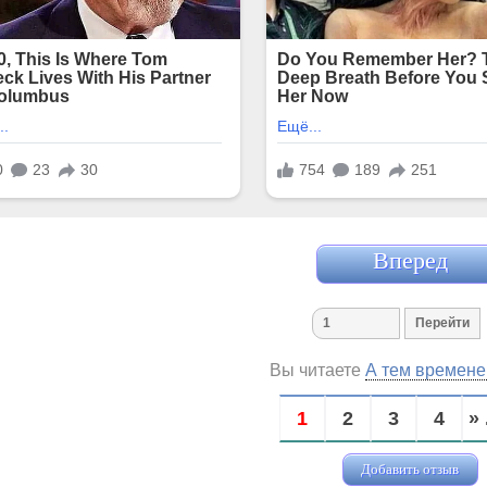
Вперед
Вы читаете
А тем времене
1
2
3
4
» 
Добавить отзыв