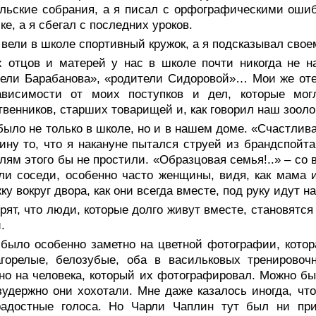
льские собрания, а я писал с орфографическими оши
ке, а я сбегал с последних уроков.
вели в школе спортивный кружок, а я подсказывал своем
х отцов и матерей у нас в школе почти никогда не на
ели Барабанова», «родители Сидоровой»… Мои же оте
ависимости от моих поступков и дел, которые мо
венников, старших товарищей и, как говорил наш зооло
было не только в школе, но и в нашем доме. «Счастлива
ину то, что я накануне пытался струей из брандспойта
лям этого бы не простили. «Образцовая семья!..» – со
ли соседи, особенно часто женщины, видя, как мама
ку вокруг двора, как они всегда вместе, под руку идут 
рят, что люди, которые долго живут вместе, становятс
.
 было особенно заметно на цветной фотографии, котор
агорелые, белозубые, оба в васильковых тренировоч
но на человека, который их фотографировал. Можно бы
зудержно они хохотали. Мне даже казалось иногда, чт
радостные голоса. Но Чарли Чаплин тут был ни пр