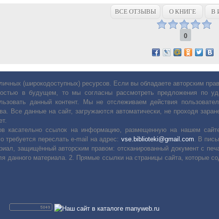
ВСЕ ОТЗЫВЫ
О КНИГЕ
В 
0
личных (широкодоступных) ресурсов. Если вы обладаете авторским пр
остью в будущем, то мы согласны рассмотреть предложения по уда
льзовать данный контент. Мы не отслеживаем действия пользовател
ва. Все данные на сайт, загружаются автоматически, не проходя заране
ет.
сов касательно ссылок на информацию, размещенную на нашем сайте
о требуется переслать е-mail на адрес:
vse.biblioteki@gmail.com
. В пис
риал, защищённый авторским правом: отсканированный документ с печ
ля данного материала. 2. Прямые ссылки на страницы сайта, которые с