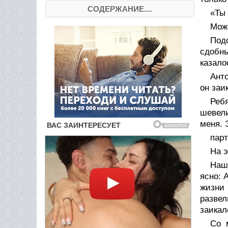
СОДЕРЖАНИЕ....
«Ты 
Може
Под
сдобн
казало
Анто
он заи
Ребя
шевели
меня. 
парт
На э
Наш
ясно: 
жизни 
развел
заикал
Со 