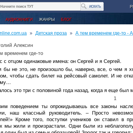
Р
АУДИОКНИГИ
ЖАНРЫ
БЛОГ
nline.com.ua
Детская проза
А тем временем где-то - 
толий Алексин
м временем где-то
с с отцом одинаковые имена: он Сергей и я Сергей.
 бы не это, не произошло бы, наверно, все, о чем я х
ом, чтобы сдать билет на рейсовый самолет. И не отк
иму…
лось это три с половиной года назад, когда я еще был
1
оим поведением ты опрокидываешь все законы наслед
гии, наш классный руководитель. – Просто невозм
елей!» Кроме того, поступки учеников он ставил в 
х мы жили и произрастали. Одни были из неблагополу
 я один был из семьи образцовой! Зоолог так и говорил: