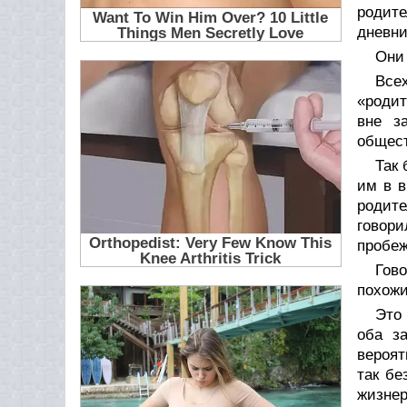
родите
дневни
Они 
Все
«родит
вне з
общест
Так 
им в в
родите
говори
пробеж
Гово
похожи
Это
оба з
вероят
так бе
жизне