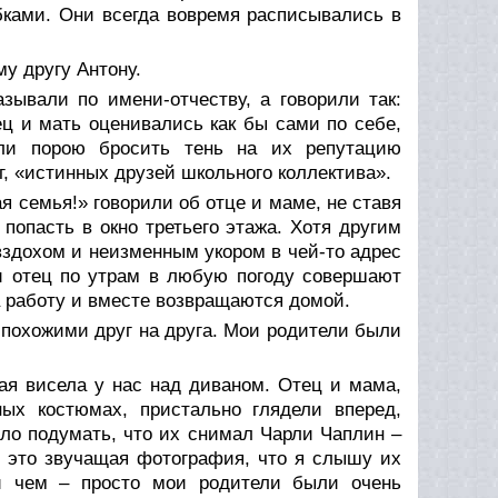
бками. Они всегда вовремя расписывались в
у другу Антону.
зывали по имени-отчеству, а говорили так:
ц и мать оценивались как бы сами по себе,
гли порою бросить тень на их репутацию
г, «истинных друзей школьного коллектива».
я семья!» говорили об отце и маме, не ставя
 попасть в окно третьего этажа. Хотя другим
 вздохом и неизменным укором в чей-то адрес
 и отец по утрам в любую погоду совершают
на работу и вместе возвращаются домой.
я похожими друг на друга. Мои родители были
ая висела у нас над диваном. Отец и мама,
ных костюмах, пристально глядели вперед,
ло подумать, что их снимал Чарли Чаплин –
о это звучащая фотография, что я слышу их
и чем – просто мои родители были очень