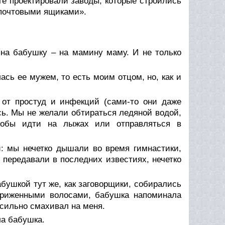
те проектировали заводы, которые строились
 «почтовыми ящиками».
 на бабушку – на мамину маму. И не только
ась ее мужем, то есть моим отцом, но, как и
 от простуд и инфекций (сами-то они даже
сь. Мы не желали обтираться ледяной водой,
тобы идти на лыжах или отправляться в
и: мы нечетко дышали во время гимнастики,
 передавали в последних известиях, нечетко
бушкой тут же, как заговорщики, собирались
дстриженными волосами, бабушка напоминала
 сильно смахивал на меня.
ла бабушка.