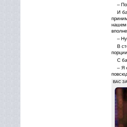
– По
И ба
приним
нашем 
вполне
– Ну
В ст
порции
С ба
– Я 
повсюд