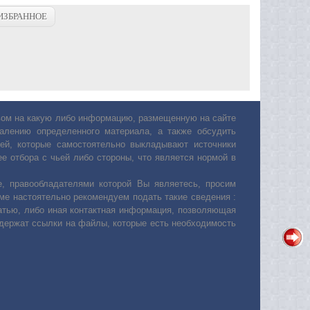
ИЗБРАННОЕ
авом на какую либо информацию, размещенную на сайте
лению определенного материала, а также обсудить
ей, которые самостоятельно выкладывают источники
е отбора с чьей либо стороны, что является нормой в
, правообладателями которой Вы являетесь, просим
ьме настоятельно рекомендуем подать такие сведения :
атью, либо иная контактная информация, позволяющая
одержат ссылки на файлы, которые есть необходимость