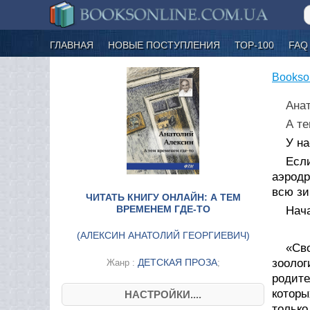
ГЛАВНАЯ
НОВЫЕ ПОСТУПЛЕНИЯ
ТОР-100
FAQ
Bookso
Ана
А те
У на
Если
аэродр
всю з
ЧИТАТЬ КНИГУ ОНЛАЙН: А ТЕМ
ВРЕМЕНЕМ ГДЕ-ТО
Нача
(
АЛЕКСИН АНАТОЛИЙ ГЕОРГИЕВИЧ
)
«Св
ДЕТСКАЯ ПРОЗА
зооло
Жанр :
;
родит
которы
НАСТРОЙКИ....
только