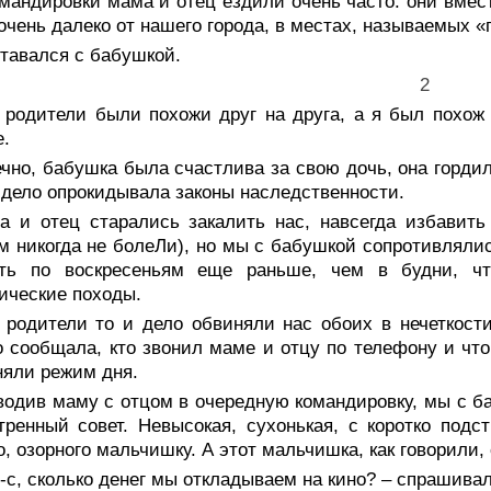
мандировки мама и отец ездили очень часто: они вмес
 очень далеко от нашего города, в местах, называемых
тавался с бабушкой.
2
 родители были похожи друг на друга, а я был похож
.
чно, бабушка была счастлива за свою дочь, она гордил
и дело опрокидывала законы наследственности.
а и отец старались закалить нас, навсегда избавить
м никогда не болеЛи), но мы с бабушкой сопротивляли
ать по воскресеньям еще раньше, чем в будни, ч
ические походы.
 родители то и дело обвиняли нас обоих в нечеткост
о сообщала, кто звонил маме и отцу по телефону и что
яли режим дня.
одив маму с отцом в очередную командировку, мы с ба
тренный совет. Невысокая, сухонькая, с коротко по
о, озорного мальчишку. А этот мальчишка, как говорили,
-с, сколько денег мы откладываем на кино? – спрашива