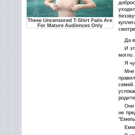
добро
уходил
беззву
куплет
смотре
Да в
И эт
могло.
Я ч
Мне
правил
семей
успок
родите
Они
не пре
"Емель
Еме