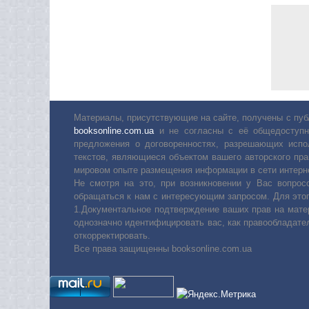
Материалы, присутствующие на сайте, получены с пуб
booksonline.com.ua
и не согласны с её общедоступн
предложения о договоренностях, разрешающих испо
текстов, являющиеся объектом вашего авторского пра
мировом опыте размещения информации в сети интерн
Не смотря на это, при возникновении у Вас вопро
обращаться к нам с интересующим запросом. Для этог
1.Документальное подтверждение ваших прав на мате
однозначно идентифицировать вас, как правообладате
откорректировать.
Все права защищенны booksonline.com.ua