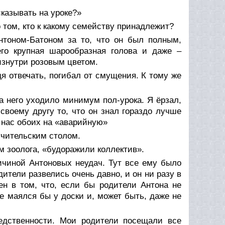
казывать на уроке?»
 том, кто к какому семейству принадлежит?
нтоном-Батоном за то, что он был полным,
го крупная шарообразная голова и даже –
изнутри розовым цветом.
я отвечать, погибал от смущения. К тому же
а него уходило минимум пол-урока. Я ёрзал,
своему другу то, что он знал гораздо лучше
и нас обоих на «аварийную»
учительским столом.
ам зоолога, «будоражили коллектив».
ичиной Антоновых неудач. Тут все ему было
ители развелись очень давно, и он ни разу в
ен в том, что, если бы родители Антона не
е маялся бы у доски и, может быть, даже не
едственности. Мои родители посещали все