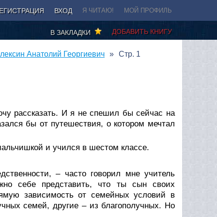
ЕГИСТРАЦИЯ
ВХОД
Я ЧИТАЮ!
МОЙ ПРОФИЛЬ
ДОБАВИТЬ КНИГУ
В ЗАКЛАДКИ
Алексин Анатолий Георгиевич
Стр. 1
очу рассказать. И я не спешил бы сейчас на
азался бы от путешествия, о котором мечтал
 мальчишкой и учился в шестом классе.
ственности, – часто говорил мне учитель
ожно себе представить, что ты сын своих
прямую зависимость от семейных условий в
чных семей, другие – из благополучных. Но