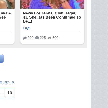
м где-то
...
10