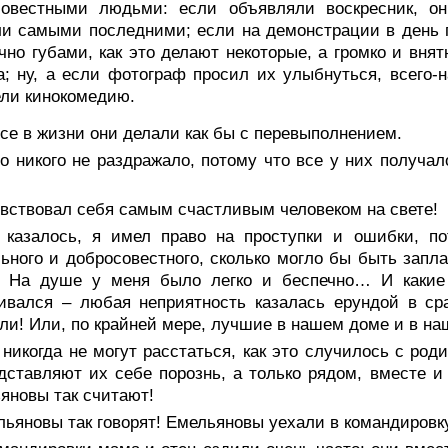
совестными людьми: если объявляли воскресник, 
и самыми последними; если на демонстрации в день 
чно губами, как это делают некоторые, а громко и вня
а; ну, а если фотограф просил их улыбнуться, всего-н
ли кинокомедию.
се в жизни они делали как бы с перевыполнением.
о никого не раздражало, потому что все у них получал
увствовал себя самым счастливым человеком на свете!
 казалось, я имел право на проступки и ошибки, п
ьного и добросовестного, сколько могло бы быть запл
. На душе у меня было легко и беспечно… И какие
аивался – любая неприятность казалась ерундой в с
ли! Или, по крайней мере, лучшие в нашем доме и в на
 никогда не могут расстаться, как это случилось с р
дставляют их себе порознь, а только рядом, вместе
яновы так считают!
льяновы так говорят! Емельяновы уехали в командиров