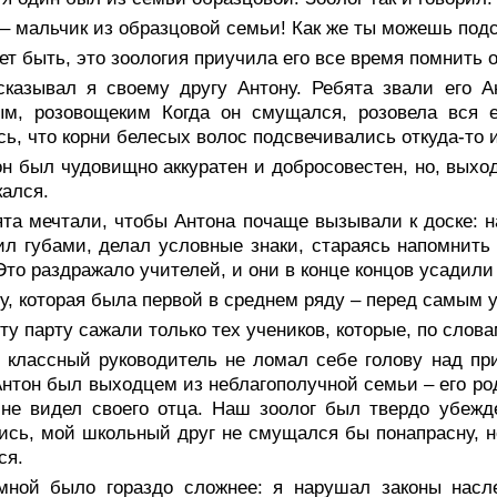
– мальчик из образцовой семьи! Как же ты можешь подс
т быть, это зоология приучила его все время помнить о
сказывал я своему другу Антону. Ребята звали его А
ым, розовощеким Когда он смущался, розовела вся е
сь, что корни белесых волос подсвечивались откуда-то 
н был чудовищно аккуратен и добросовестен, но, выход
кался.
та мечтали, чтобы Антона почаще вызывали к доске: н
л губами, делал условные знаки, стараясь напомнить 
Это раздражало учителей, и они в конце концов усадил
у, которая была первой в среднем ряду – перед самым 
ту парту сажали только тех учеников, которые, по слов
 классный руководитель не ломал себе голову над пр
Антон был выходцем из неблагополучной семьи – его род
не видел своего отца. Наш зоолог был твердо убежд
ись, мой школьный друг не смущался бы понапрасну, н
ся.
мной было гораздо сложнее: я нарушал законы насл