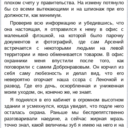
плохом счету у правительства. На измену потянуло
бы со всеми вытекающими и на шпионаж при его
должности, как минимум.
Проверив всю информацию и убедившись, что
она настоящая, я отправился к нему в офис с
маленькой флэшкой, на которой было парочку
документов и фотографий, где сам Арсений
встречается с некоторыми людьми на левой
территории и явно обменивается товаром. В офис
охранники меня впустили после того, как
поговорили с самим Добронравовым. Он корчил из
себя саму любезность и делал вид, что его
невероятно огорчает наша ссора с Леночкой и
развод. Где его дочь, оскорбленная и униженная
моим уходом, он, конечно же, не знает.
Я поднялся в его кабинет в огромном высотном
здании и усмехнулся, когда увидел, что подле него
осталась охрана. Раньше мы беспрепятственно
разговаривали наедине, а сейчас жирная мразь
точно знал, какой величины зуб я имею на него и на