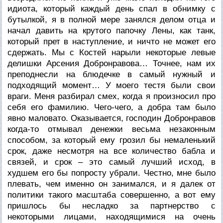
идиота, который каждый день спал в обнимку с
бутылкой, я в полной мере занялся делом отца и
начал давить на крутого папочку Лены, как танк,
который прет в наступление, и ничто не может его
сдержать. Мы с Костей нарыли некоторые левые
делишки Арсения Добронравова… Точнее, нам их
преподнесли на блюдечке в самый нужный и
подходящий момент… У моего тестя были свои
враги. Меня разбирал смех, когда я произносил про
себя его фамилию. Чего-чего, а добра там было
явно маловато. Оказывается, господин Добронравов
когда-то отмывал денежки весьма незаконным
способом, за который ему грозил бы немаленький
срок, даже несмотря на все количество бабла и
связей, и срок – это самый лучший исход, в
худшем его бы попросту убрали. Честно, мне было
плевать, чем именно он занимался, и я далек от
политики такого масштаба совершенно, а вот ему
пришлось бы несладко за партнерство с
некоторыми лицами, находящимися на очень