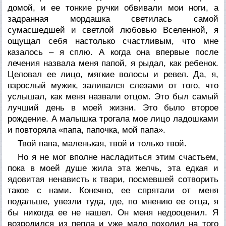
домой, и ее тонкие ручки обвивали мои ноги, а
задранная мордашка светилась самой
сумасшедшей и светлой любовью Вселенной, я
ощущал себя настолько счастливым, что мне
казалось – я сплю. А когда она впервые после
лечения назвала меня папой, я рыдал, как ребенок.
Целовал ее лицо, мягкие волосы и ревел. Да, я,
взрослый мужик, заливался слезами от того, что
услышал, как меня назвали отцом. Это был самый
лучший день в моей жизни. Это было второе
рождение. А малышка трогала мое лицо ладошками
и повторяла «папа, папочка, мой папа».
Твой папа, маленькая, твой и только твой.
Но я не мог вполне насладиться этим счастьем,
пока в моей душе жила эта желчь, эта едкая и
ядовитая ненависть к твари, посмевшей сотворить
такое с нами. Конечно, ее спрятали от меня
подальше, увезли туда, где, по мнению ее отца, я
бы никогда ее не нашел. Он меня недооценил. Я
возродился из пепла и уже мало походил на того