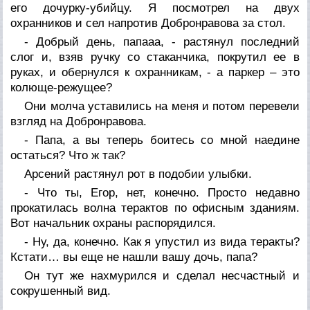
его дочурку-убийцу. Я посмотрел на двух
охранников и сел напротив Добронравова за стол.
- Добрый день, папааа, - растянул последний
слог и, взяв ручку со стаканчика, покрутил ее в
руках, и обернулся к охранникам, - а паркер – это
колюще-режущее?
Они молча уставились на меня и потом перевели
взгляд на Добронравова.
- Папа, а вы теперь боитесь со мной наедине
остаться? Что ж так?
Арсений растянул рот в подобии улыбки.
- Что ты, Егор, нет, конечно. Просто недавно
прокатилась волна терактов по офисным зданиям.
Вот начальник охраны распорядился.
- Ну, да, конечно. Как я упустил из вида теракты?
Кстати… вы еще не нашли вашу дочь, папа?
Он тут же нахмурился и сделал несчастный и
сокрушенный вид.