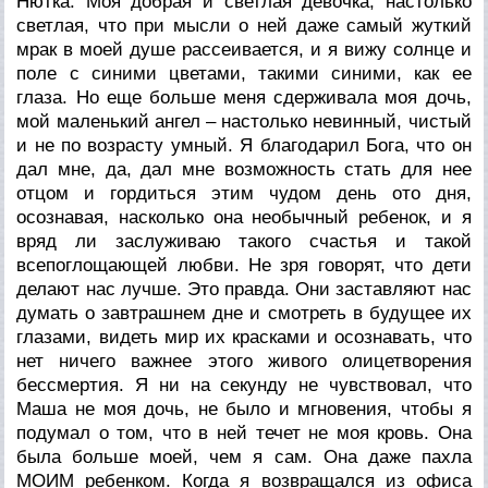
Нютка. Моя добрая и светлая девочка, настолько
светлая, что при мысли о ней даже самый жуткий
мрак в моей душе рассеивается, и я вижу солнце и
поле с синими цветами, такими синими, как ее
глаза. Но еще больше меня сдерживала моя дочь,
мой маленький ангел – настолько невинный, чистый
и не по возрасту умный. Я благодарил Бога, что он
дал мне, да, дал мне возможность стать для нее
отцом и гордиться этим чудом день ото дня,
осознавая, насколько она необычный ребенок, и я
вряд ли заслуживаю такого счастья и такой
всепоглощающей любви. Не зря говорят, что дети
делают нас лучше. Это правда. Они заставляют нас
думать о завтрашнем дне и смотреть в будущее их
глазами, видеть мир их красками и осознавать, что
нет ничего важнее этого живого олицетворения
бессмертия. Я ни на секунду не чувствовал, что
Маша не моя дочь, не было и мгновения, чтобы я
подумал о том, что в ней течет не моя кровь. Она
была больше моей, чем я сам. Она даже пахла
МОИМ ребенком. Когда я возвращался из офиса