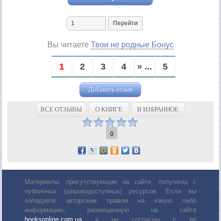
Вы читаете
Твои не родные Бонус
1
2
3
4
» ...
5
Добавить отзыв
ВСЕ ОТЗЫВЫ
О КНИГЕ
В ИЗБРАННОЕ
0
Материалы, присутствующие на сайте, получены с
публичных (широкодоступных) ресурсов. Если вы
обладаете авторским правом на какую либо
информацию, размещенную на сайте
booksonline.com.ua
и не согласны с её