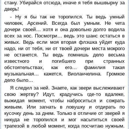
стану. Убирайся отсюда, иначе я тебя вышвырну за
дверь!
- Ну я бы так не торопился. Ты ведь умный
человек, Арсений. Всегда был умным. Не чета
дочери своей… хотя и она довольно долго водила
всех за нос. Посмотри… ведь это шанс остаться в
живых. Ведь если моя вторая флэшка уйдет куда
надо, ни от тебя, ни от твоей дочери места мокрого
не останется. Ты ведь помнишь дело весьма
известного и погибшего при странных
обстоятельствах, как его… фамилия такая
музыкальная… кажется, Виоланчелина. Громкое
дело было…
Я следил за ней. Знаете, как звери выслеживают
свою жертву? Идут, крадучись где-то вдалеке,
выжидая момент, чтобы наброситься и сожрать
живьем. Или загнать в ловушку и отдирать по
кусочку день за днем. Только в отличие от зверей я
никуда не торопился и мог насытиться своей
трапезой в любой момент, когда посчитаю нужным.