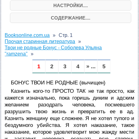
НАСТРОЙКИ....
СОДЕРЖАНИЕ....
Booksonline.com.ua
Стр. 1
Прочая старинная литература
Твои не родные Бонус - Соболева Ульяна
"ramzena"
1
2
3
4
» ...
5
БОНУС ТВОИ НЕ РОДНЫЕ (вычищен)
Казнить кого-то ПРОСТО ТАК не так просто, как
кажется изначально, пока горишь диким и адским
желанием разодрать человека, посмевшего
разрушить твою жизнь и превратить ее в ад.
Казнить женщину еще сложнее. Я не хотел тупого и
бездумного убийства. Я хотел наказание, такое
наказание, которое удовлетворит мою жажду мести
и заставит человека осознать всю степень