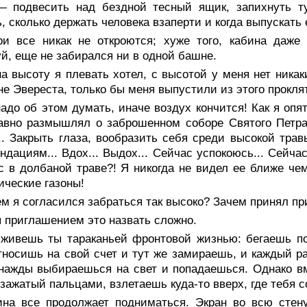
— подвесить над бездной тесный ящик, запихнуть ту
, сколько держать человека взаперти и когда выпускать 
ри все никак не откроются; хуже того, кабина даже 
й, еще не забирался ни в одной башне.
а высоту я плевать хотел, с высотой у меня нет никак
е Эвереста, только бы меня выпустили из этого проклят
адо об этом думать, иначе воздух кончится! Как я опя
авно размышлял о заброшенном соборе Святого Петра
.. Закрыть глаза, вообразить себя среди высокой трав
ндациям... Вдох... Выдох... Сейчас успокоюсь... Сейчас
с в долбаной траве?! Я никогда не видел ее ближе чем
ические газоны!
м я согласился забраться так высоко? Зачем принял п
 приглашением это назвать сложно.
 живешь ты тараканьей фронтовой жизнью: бегаешь п
носишь на свой счет и тут же замираешь, и каждый раз
нажды выбираешься на свет и попадаешься. Однако вме
 зажатый пальцами, взлетаешь куда-то вверх, где тебя 
ина все продолжает подниматься. Экран во всю стену