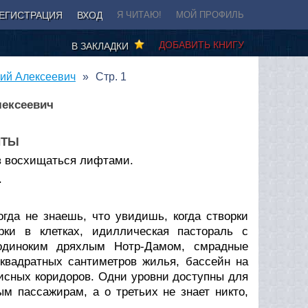
ЕГИСТРАЦИЯ
ВХОД
Я ЧИТАЮ!
МОЙ ПРОФИЛЬ
ДОБАВИТЬ КНИГУ
В ЗАКЛАДКИ
рий Алексеевич
Стр. 1
лексеевич
НТЫ
ов восхищаться лифтами.
.
гда не знаешь, что увидишь, когда створки
ки в клетках, идиллическая пастораль с
одиноким дряхлым Нотр-Дамом, смрадные
 квадратных сантиметров жилья, бассейн на
исных коридоров. Одни уровни доступны для
м пассажирам, а о третьих не знает никто,