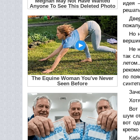
идея 
решать
Две
пожалу
Но н
вершин
Не н
так сл
летом.
рекоме
по поя
синтет
Заче
Хотя
Вот
шум от
вот од
крепко
Каб