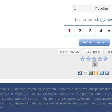
Вы читаете
Будуще
1
2
3
4
» 
Добавить отзыв
ВСЕ ОТЗЫВЫ
О КНИГЕ
В 
0
личных (широкодоступных) ресурсов. Если вы обладаете авторским пр
остью в будущем, то мы согласны рассмотреть предложения по уда
льзовать данный контент. Мы не отслеживаем действия пользовател
ва. Все данные на сайт, загружаются автоматически, не проходя заране
ет.