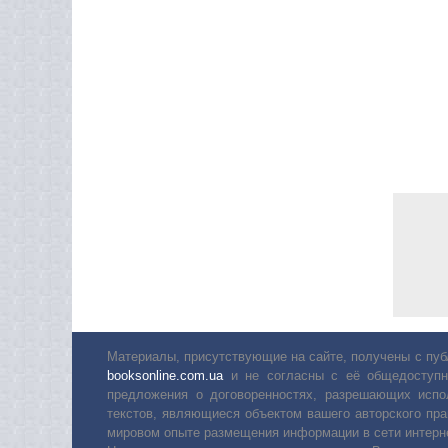
Материалы, присутствующие на сайте, получены с пуб
booksonline.com.ua
и не согласны с её общедоступн
предложения о договоренностях, разрешающих испо
текстов, являющиеся объектом вашего авторского пра
мировом опыте размещения информации в сети интерн