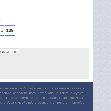
е
...
139
ИЗБРАННОЕ
авом на какую либо информацию, размещенную на сайте
лению определенного материала, а также обсудить
ей, которые самостоятельно выкладывают источники
е отбора с чьей либо стороны, что является нормой в