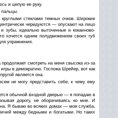
сь и целую ее руку.
 пальцы.
и круглыми стеклами темных очков. Широкие
центрически чередуются — опускают на лицо
и зубы, идеально выточенные и кокаиново-
сто хочется одним полудвижением своих губ
для упражнения.
а продолжает смотреть на меня свысока из-за
е игры в демократию. Госпожа Шрейер, вот как
упругой является она.
всем не могу представить себе, к чему ему
ется обычной входной дверью — я попадаю в
азывая дорогу, не оборачиваясь ко мне. И
ина. Я бываю во всяких домах — моя служба,
азличий между бедными и богатыми. Но таких