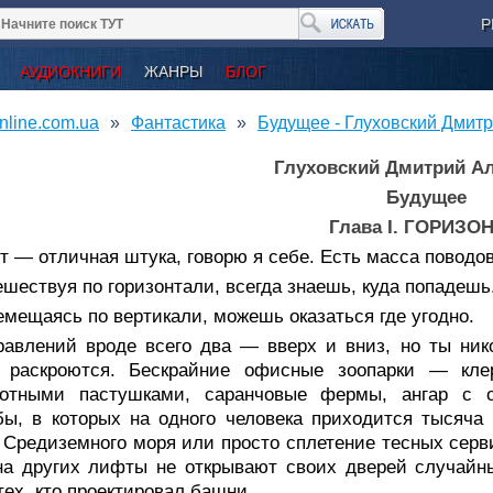
Р
АУДИОКНИГИ
ЖАНРЫ
БЛОГ
nline.com.ua
Фантастика
Будущее - Глуховский Дмит
Глуховский Дмитрий А
Будущее
Глава I. ГОРИЗО
т — отличная штука, говорю я себе. Есть масса повод
шествуя по горизонтали, всегда знаешь, куда попадешь
мещаясь по вертикали, можешь оказаться где угодно.
равлений вроде всего два — вверх и вниз, но ты нико
 раскроются. Бескрайние офисные зоопарки — клер
ботными пастушками, саранчовые фермы, ангар с 
ы, в которых на одного человека приходится тысяча
 Средиземного моря или просто сплетение тесных серв
на других лифты не открывают своих дверей случайны
тех, кто проектировал башни.