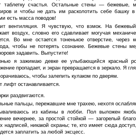
ет таблетку счастья. Остальные стены — бежевые, м
иров и чтобы не дать им расколотить себе башку в 
и есть масса поводов!
ит вентиляция. Я чувствую, что взмок. На бежевы
кает воздух, словно его сдавливает могучая механиче
ется. Во мне остается тоненькое отверстие, через 
ода, чтобы не потерять сознание. Бежевые стены ме
норовя задавить. Выпустите!
онью я зажимаю девке ее улыбающийся красный рот
жение пропадает, и экран превращается в зеркало. Я гл
орачиваюсь, чтобы залепить кулаком по дверям.
т лифт останавливается.
рки раздвигаются.
ьные пальцы, пережавшие мне трахею, нехотя ослабляю
ываливаюсь из кабины в лобби. Пол выложен якобы
ние вечернее, за простой стойкой — загорелый благ
х надписей, никакой охраны; те, кто имеет сюда доступ
дется заплатить за любой эксцесс.