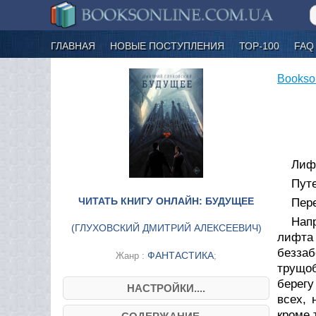
ГЛАВНАЯ
НОВЫЕ ПОСТУПЛЕНИЯ
ТОР-100
FAQ
Bookso
Лиф
Путе
ЧИТАТЬ КНИГУ ОНЛАЙН: БУДУЩЕЕ
Пере
Нап
(
ГЛУХОВСКИЙ ДМИТРИЙ АЛЕКСЕЕВИЧ
)
лифта
безза
ФАНТАСТИКА
Жанр :
;
трущоб
берегу
НАСТРОЙКИ....
всех, 
кроме 