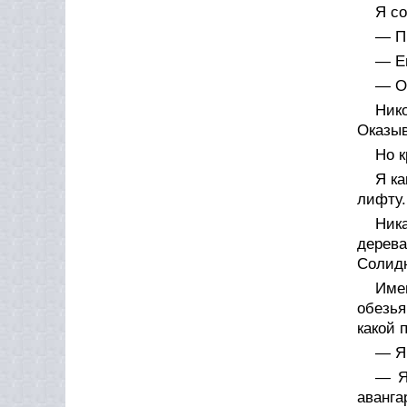
Я с
— П
— Е
— Он
Нико
Оказыв
Но 
Я к
лифту.
Ник
дерева
Солид
Име
обезья
какой 
— Я.
— Я
аванга