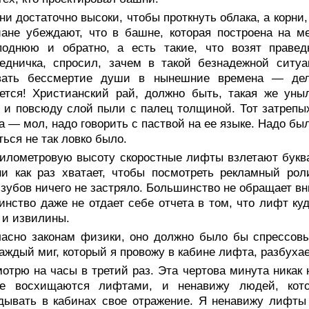
и достаточно высоки, чтобы проткнуть облака, а корни
ане убеждают, что в башне, которая построена на м
поднюю и обратно, а есть такие, что возят праве
ведничка, спросил, зачем в такой безнадежной ситу
вать бессмертие души в нынешние времена — дел
ется! Христианский рай, должно быть, такая же уны
, и повсюду слой пыли с палец толщиной. Тот затрепы
а — мол, надо говорить с паствой на ее языке. Надо б
ться не так ловко было.
километровую высоту скоростные лифты взлетают буква
и как раз хватает, чтобы посмотреть рекламный рол
зубов ничего не застряло. Большинство не обращает вн
нство даже не отдает себе отчета в том, что лифт куд
 и извилины.
ласно законам физики, оно должно было бы спрессовы
каждый миг, который я провожу в кабине лифта, разбухает
отрю на часы в третий раз. Эта чертова минута никак 
ые восхищаются лифтами, и ненавижу людей, кот
дывать в кабинах свое отражение. Я ненавижу лифты и