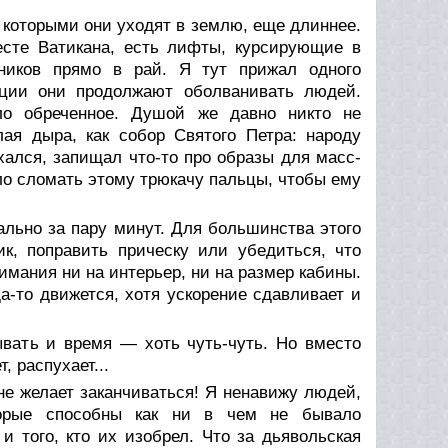
, которыми они уходят в землю, еще длиннее.
есте Ватикана, есть лифты, курсирующие в
дников прямо в рай. Я тут прижал одного
ации они продолжают оболванивать людей.
о обреченное. Душой же давно никто не
лая дыра, как собор Святого Петра: народу
хался, запищал что-то про образы для масс-
ыло сломать этому трюкачу пальцы, чтобы ему
льно за пару минут. Для большинства этого
ик, поправить прическу или убедиться, что
имания ни на интерьер, ни на размер кабины.
а-то движется, хотя ускорение сдавливает и
вать и время — хоть чуть-чуть. Но вместо
, распухает...
не желает заканчиваться! Я ненавижу людей,
орые способны как ни в чем не бывало
 того, кто их изобрел. Что за дьявольская