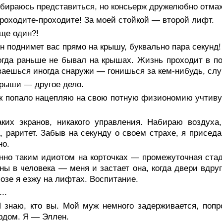
обираюсь представиться, но консьерж дружелюбно отмах
роходите-проходите! За моей стойкой — второй лифт.
ще один?!
 поднимет вас прямо на крышу, буквально пара секунд
гда раньше не бывал на крышах. Жизнь проходит в пом
аешься иногда снаружи — гонишься за кем-нибудь, случ
крыши — другое дело.
ак попало нацепляю на свою потную физиономию учтиву
аких экранов, никакого управления. Набираю воздуха
, раритет. Забыв на секунду о своем страхе, я приседа
но.
нно таким идиотом на корточках — промежуточная стад
ны в человека — меня и застает она, когда двери вдру
позе я езжу на лифтах. Воспитание.
..
 знаю, кто вы. Мой муж немного задерживается, попр
рдом. Я — Эллен.