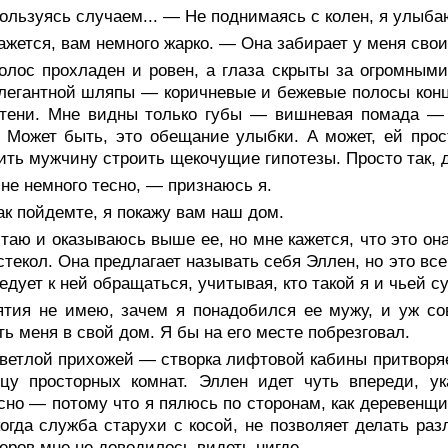
льзуясь случаем... — Не поднимаясь с колен, я улыбаю
жется, вам немного жарко. — Она забирает у меня свои
голос прохладен и ровен, а глаза скрыты за огромным
легантной шляпы — коричневые и бежевые полосы кон
 тени. Мне видны только губы — вишневая помада — 
 Может быть, это обещание улыбки. А может, ей про
ить мужчину строить щекочущие гипотезы. Просто так, 
не немного тесно, — признаюсь я.
к пойдемте, я покажу вам наш дом.
таю и оказываюсь выше ее, но мне кажется, что это он
стекол. Она предлагает называть себя Эллен, но это вс
едует к ней обращаться, учитывая, кто такой я и чьей с
ятия не имею, зачем я понадобился ее мужу, и уж со
ть меня в свой дом. Я бы на его месте побрезговал.
светлой прихожей — створка лифтовой кабины притворя
цу просторных комнат. Эллен идет чуть впереди, ук
сно — потому что я пялюсь по сторонам, как деревенщ
когда служба старухи с косой, не позволяет делать р
еров мне не доводилось видеть нигде.