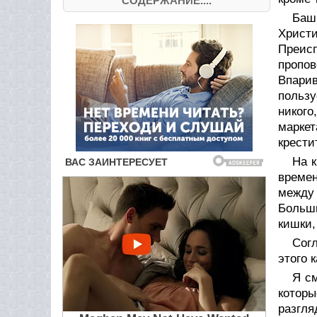
СОДЕРЖАНИЕ....
Башн
Христи
Преис
пропо
Впари
пользу
никого
маркет
крести
На 
времен
между 
Больши
кишки,
Сог
этого 
Я см
котор
разгля