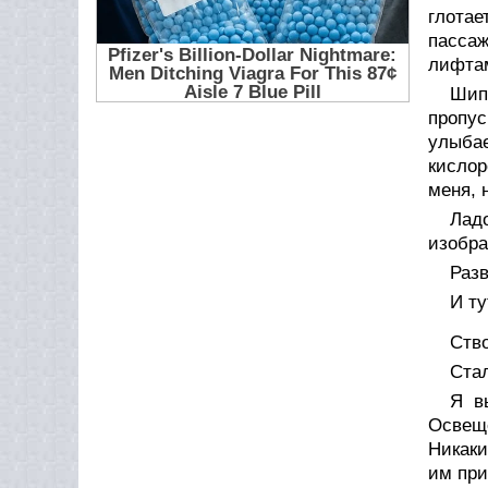
глота
пассаж
лифтам
Шип
пропус
улыба
кислор
меня, 
Лад
изобра
Разв
И ту
Ство
Стал
Я в
Освеще
Никаки
им при