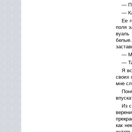
— По
— Ка
Ее 
поля э
вуаль
белые.
застав
— М
— Та
Я вс
своих 
мне сл
Пон
впуска
Из 
верени
прекра
как не
интерь