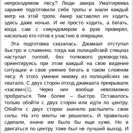
непроходимом лесу? Люди амира Уматгиреева
заранее подготовили себе тропы и знали каждый
метр на этой тропе. Амир заставлял их ходить
здесь даже ночью. И не просто ходить, а бегать,
когда сам с секундомером в руке проверял,
насколько кто готов к участию в операции.
Эта подготовка сказалась. Джамаат отступал
быстро и слаженно, тогда как полицейский спецназ
наступал толпой, без толкового руководства,
ориентируясь при этом каждый на свое видение
ситуации и свое умение бегать в таком сложном
лесу. А этого умения никому из полицейских не
хватало. С двух сторон отход джамаата прикрывали
«засеки»
[1]
. Через них вообще невозможно
пробраться. Тем более – быстро. Оставалось
только обойти с двух сторон или идти по центру.
Обойти с двух сторон значило распылить свои
силы. На это менты не решились. И правильно
сделали, иначе им было бы еще хуже. Но и
двигаться по центру тоже был не лучший выход. И