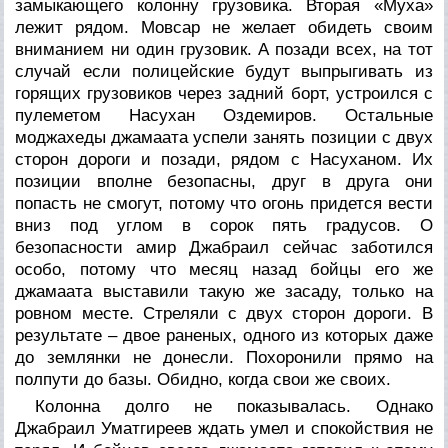
замыкающего колонну грузовика. Вторая «Муха»
лежит рядом. Мовсар не желает обидеть своим
вниманием ни один грузовик. А позади всех, на тот
случай если полицейские будут выпрыгивать из
горящих грузовиков через задний борт, устроился с
пулеметом Насухан Оздемиров. Остальные
моджахеды джамаата успели занять позиции с двух
сторон дороги и позади, рядом с Насуханом. Их
позиции вполне безопасны, друг в друга они
попасть не смогут, потому что огонь придется вести
вниз под углом в сорок пять градусов. О
безопасности амир Джабраил сейчас заботился
особо, потому что месяц назад бойцы его же
джамаата выставили такую же засаду, только на
ровном месте. Стреляли с двух сторон дороги. В
результате – двое раненых, одного из которых даже
до землянки не донесли. Похоронили прямо на
полпути до базы. Обидно, когда свои же своих.
Колонна долго не показывалась. Однако
Джабраил Уматгиреев ждать умел и спокойствия не