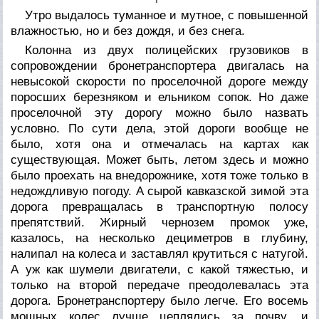
Утро выдалось туманное и мутное, с повышенной
влажностью, но и без дождя, и без снега.
Колонна из двух полицейских грузовиков в
сопровождении бронетранспортера двигалась на
невысокой скорости по проселочной дороге между
поросших березняком и ельником сопок. Но даже
проселочной эту дорогу можно было назвать
условно. По сути дела, этой дороги вообще не
было, хотя она и отмечалась на картах как
существующая. Может быть, летом здесь и можно
было проехать на внедорожнике, хотя тоже только в
недождливую погоду. А сырой кавказской зимой эта
дорога превращалась в транспортную полосу
препятствий. Жирный чернозем промок уже,
казалось, на несколько дециметров в глубину,
налипал на колеса и заставлял крутиться с натугой.
А уж как шумели двигатели, с какой тяжестью, и
только на второй передаче преодолевалась эта
дорога. Бронетранспортеру было легче. Его восемь
мощных колес лучше цеплялись за почву, и