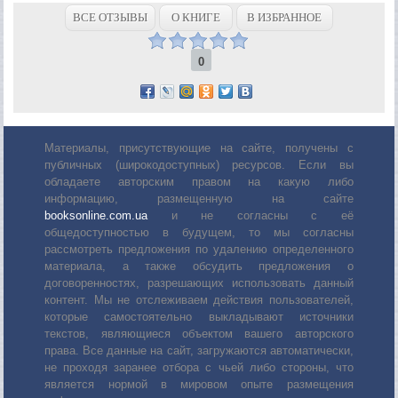
ВСЕ ОТЗЫВЫ
О КНИГЕ
В ИЗБРАННОЕ
0
Материалы, присутствующие на сайте, получены с
публичных (широкодоступных) ресурсов. Если вы
обладаете авторским правом на какую либо
информацию, размещенную на сайте
booksonline.com.ua
и не согласны с её
общедоступностью в будущем, то мы согласны
рассмотреть предложения по удалению определенного
материала, а также обсудить предложения о
договоренностях, разрешающих использовать данный
контент. Мы не отслеживаем действия пользователей,
которые самостоятельно выкладывают источники
текстов, являющиеся объектом вашего авторского
права. Все данные на сайт, загружаются автоматически,
не проходя заранее отбора с чьей либо стороны, что
является нормой в мировом опыте размещения