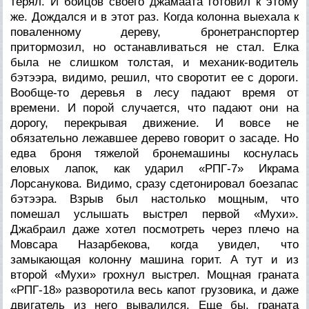
терял. И бойцов своего джамаата готовил к этому
же. Дождался и в этот раз. Когда колонна выехала к
поваленному дереву, бронетранспортер
притормозил, но останавливаться не стал. Елка
была не слишком толстая, и механик-водитель
бэтээра, видимо, решил, что своротит ее с дороги.
Вообще-то деревья в лесу падают время от
времени. И порой случается, что падают они на
дорогу, перекрывая движение. И вовсе не
обязательно лежавшее дерево говорит о засаде. Но
едва броня тяжелой бронемашины коснулась
еловых лапок, как ударил «РПГ-7» Икрама
Лорсанукова. Видимо, сразу сдетонировал боезапас
бэтээра. Взрыв был настолько мощным, что
помешал услышать выстрел первой «Мухи».
Джабраил даже хотел посмотреть через плечо на
Мовсара Назарбекова, когда увидел, что
замыкающая колонну машина горит. А тут и из
второй «Мухи» грохнул выстрел. Мощная граната
«РПГ-18» разворотила весь капот грузовика, и даже
двигатель из него вывалился. Еще бы, граната