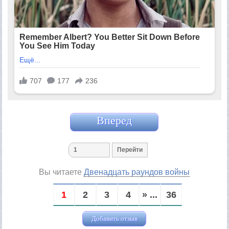
Вперед
Вы читаете
Двенадцать раундов войны
1
2
3
4
» ...
36
Добавить отзыв