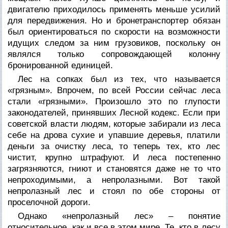
двигателю приходилось применять меньше усилий
для передвижения. Но и бронетранспортер обязан
был ориентироваться по скорости на возможности
идущих следом за ним грузовиков, поскольку он
являлся только сопровождающей колонну
бронированной единицей.
Лес на сопках был из тех, что называется
«грязным». Впрочем, по всей России сейчас леса
стали «грязными». Произошло это по глупости
законодателей, принявших Лесной кодекс. Если при
советской власти людям, которые забирали из леса
себе на дрова сухие и упавшие деревья, платили
деньги за очистку леса, то теперь тех, кто лес
чистит, крупно штрафуют. И леса постепенно
загрязняются, гниют и становятся даже не то что
непроходимыми, а непролазными. Вот такой
непролазный лес и стоял по обе стороны от
проселочной дороги.
Однако «непролазный лес» – понятие
относительное, как и все в этом мире. Те, кто в лесу