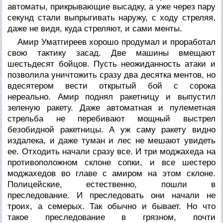
автоматы, прикрывающие высадку, а уже через пару
секунд стали выпрыгивать наружу, с ходу стреляя,
даже не видя, куда стреляют, и сами менты.
Амир Уматгиреев хорошо продумал и проработал
свою тактику засад. Две машины вмещают
шестьдесят бойцов. Пусть неожиданность атаки и
позволила уничтожить сразу два десятка ментов, но
вдесятером вести открытый бой с сорока
нереально. Амир поднял ракетницу и выпустил
зеленую ракету. Даже автоматная и пулеметная
стрельба не перебивают мощный выстрел
безобидной ракетницы. А уж саму ракету видно
издалека, и даже туман и лес не мешают увидеть
ее. Отходить начали сразу все. И три моджахеда на
противоположном склоне сопки, и все шестеро
моджахедов во главе с амиром на этом склоне.
Полицейские, естественно, пошли в
преследование. И преследовать они начали не
троих, а семерых. Так обычно и бывает. Но что
такое преследование в грязном, почти