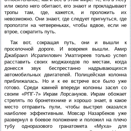
или около него обитают, его знают и прокладывают
тропы там, где, кажется, и проложить их
невозможно. Они знают, где следует пригнуться, где
проползти на четвереньках, чтобы вдвое, если не
втрое, сократить путь.
Так вот, сокращая путь, они и вышли к
проселочной дороге. И вовремя вышли. Амир
Джабраил Исрапилович Уматгиреев только успел
расставить своих моджахедов по местам, когда
донесся звук беспрестанно надрывающихся
автомобильных двигателей. Полицейская колонна
приближалась. Но и к ее встрече все было уже
готово. Среди камней впереди колонны засел со
своим «РПГ-7» Икрам Лорсануков. Икрам обожает
стрелять по бронетехнике и хорошо знает, в какое
место отправить пули, чтобы выстрел оказался
наиболее эффективным. Мовсар Назарбеков уже
развернул в боевое положение и положил на плечо
тубу одноразового гранатомета «Муха» для