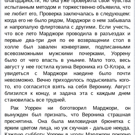
благодарности, но она уже проверила свои чувства
испытанным методом и торжественно объявила, что
не любит его, Проверка заключалась в следующем:
когда его не было рядом, Марджори о нем забывала
и напропалую флиртовала с другими. Если учесть,
что все лето Марджори проводила в разъездах и
первые два-три дня по ее возвращении стол в
холле был завален конвертами, подписанными
всевозможными мужскими почерками, Уоррену
было от чего впасть в уныние. Мало того, весь
август у нее гостила кузина Вероника из О-Клэра, и
увидеться с Марджори наедине было почти
невозможно. Вечно приходилось подыскивать кого-
то, кто согласится взять на себя Веронику. Август
близился к концу, и задача эта с каждым днем
становилась все трудней.
Рак Уоррен ни боготворил Марджори, он
вынужден был признать, что Вероника страшная
преснятина. Она была миловидная брюнетка с
ярким цветом лица, но уж скучная - дальше некуда.
Каждую субботу Уоррен в угоду Марджори покорно