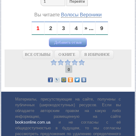
Вы читаете
Волосы Вероники
1
2
3
4
» ...
9
Добавить отзыв
ВСЕ ОТЗЫВЫ
О КНИГЕ
В ИЗБРАННОЕ
0
Материалы, присутствующие на сайте, получены с
публичных (широкодоступных) ресурсов. Если вы
обладаете авторским правом на какую либо
информацию, размещенную на сайте
booksonline.com.ua
и не согласны с её
общедоступностью в будущем, то мы согласны
рассмотреть предложения по удалению определенного