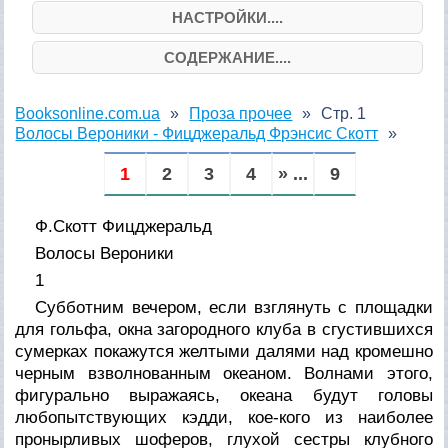
НАСТРОЙКИ....
СОДЕРЖАНИЕ....
Booksonline.com.ua
Проза прочее
Стр. 1
Волосы Вероники - Фицджеральд Фрэнсис Скотт
1
2
3
4
» ...
9
Ф.Скотт Фицджеральд
Волосы Вероники
1
Субботним вечером, если взглянуть с площадки
для гольфа, окна загородного клуба в сгустившихся
сумерках покажутся желтыми далями над кромешно
черным взволнованным океаном. Волнами этого,
фигурально выражаясь, океана будут головы
любопытствующих кэдди, кое-кого из наиболее
пронырливых шоферов, глухой сестры клубного