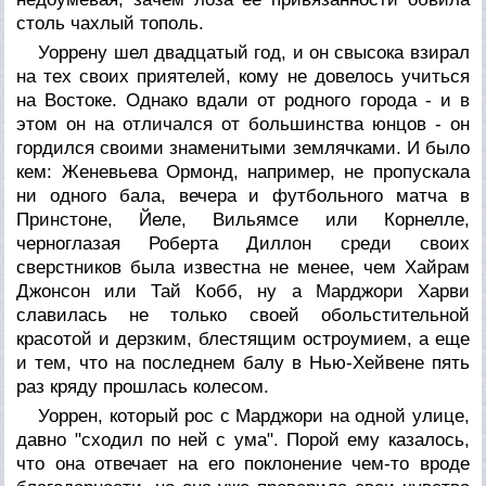
столь чахлый тополь.
Уоррену шел двадцатый год, и он свысока взирал
на тех своих приятелей, кому не довелось учиться
на Востоке. Однако вдали от родного города - и в
этом он на отличался от большинства юнцов - он
гордился своими знаменитыми землячками. И было
кем: Женевьева Ормонд, например, не пропускала
ни одного бала, вечера и футбольного матча в
Принстоне, Йеле, Вильямсе или Корнелле,
черноглазая Роберта Диллон среди своих
сверстников была известна не менее, чем Хайрам
Джонсон или Тай Кобб, ну а Марджори Харви
славилась не только своей обольстительной
красотой и дерзким, блестящим остроумием, а еще
и тем, что на последнем балу в Нью-Хейвене пять
раз кряду прошлась колесом.
Уоррен, который рос с Марджори на одной улице,
давно "сходил по ней с ума". Порой ему казалось,
что она отвечает на его поклонение чем-то вроде