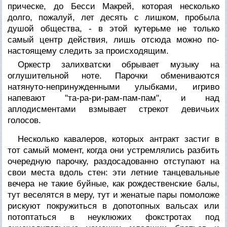
прическе, до Бесси Макрей, которая несколько
долго, пожалуй, лет десять с лишком, пробыла
душой общества, - в этой кутерьме не только
самый центр действия, лишь отсюда можно по-
настоящему следить за происходящим.
Оркестр залихватски обрывает музыку на
оглушительной ноте. Парочки обмениваются
натянуто-непринужденными улыбками, игриво
напевают "та-ра-ри-рам-пам-пам", и над
аплодисментами взмывает стрекот девичьих
голосов.
Несколько кавалеров, которых антракт застиг в
тот самый момент, когда они устремлялись разбить
очередную парочку, раздосадованно отступают на
свои места вдоль стен: эти летние танцевальные
вечера не такие буйные, как рождественские балы,
тут веселятся в меру, тут и женатые пары помоложе
рискуют покружиться в допотопных вальсах или
потоптаться в неуклюжих фокстротах под