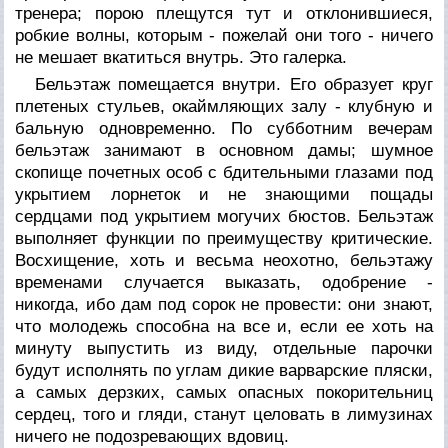
тренера; порою плещутся тут и отклонившиеся,
робкие волны, которым - пожелай они того - ничего
не мешает вкатиться внутрь. Это галерка.
Бельэтаж помещается внутри. Его образует круг
плетеных стульев, окаймляющих залу - клубную и
бальную одновременно. По субботним вечерам
бельэтаж занимают в основном дамы; шумное
скопище почетных особ с бдительными глазами под
укрытием лорнеток и не знающими пощады
сердцами под укрытием могучих бюстов. Бельэтаж
выполняет функции по преимуществу критические.
Восхищение, хоть и весьма неохотно, бельэтажу
временами случается выказать, одобрение -
никогда, ибо дам под сорок не провести: они знают,
что молодежь способна на все и, если ее хоть на
минуту выпустить из виду, отдельные парочки
будут исполнять по углам дикие варварские пляски,
а самых дерзких, самых опасных покорительниц
сердец, того и гляди, станут целовать в лимузинах
ничего не подозревающих вдовиц.