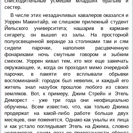
снисходительные усмешки младших братьев и
сестер.
В числе этих незадачливых кавалеров оказался и
Уоррен Макинтайр, не слишком прилежный студент
Йельского университета; нашарив в кармане
сигарету, он вышел из залы. На просторной
полуосвещенной веранде за столиками там и сям
сидели парочки, наполняя расцвеченную
фонариками ночь смутным говором и зыбким
смехом. Уоррен кивал тем, кто мог еще замечать
окружающее, и, когда он проходил мимо очередной
парочки, в памяти его всплывали обрывки
воспоминаний: городок был невелик, и каждый его
житель знал назубок прошлое любого из своих
земляков. Вот, к примеру, Джим Стрейн и Этель
Деморест - уже три года они неофициально
обручены. Всем известно, что, как только Джима
продержат на какой-либо работе больше двух
месяцев, они поженятся. Однако как унылы их лица
и как устало поглядывает Этель на Джима, словно
недоумевая, зачем лоза ее привязанности обвила