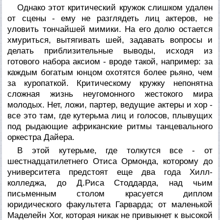
Однако этот критический кружок слишком удален
от сцены - ему не разглядеть лиц актеров, не
уловить тончайшей мимики. На его долю остается
хмуриться, вытягивать шей, задавать вопросы и
делать приблизительные выводы, исходя из
готового набора аксиом - вроде такой, например: за
каждым богатым юнцом охотятся более рьяно, чем
за куропаткой. Критическому кружку непонятна
сложная жизнь неугомонного жестокого мира
молодых. Нет, ложи, партер, ведущие актеры и хор -
все это там, где кутерьма лиц и голосов, плывущих
под рыдающие африканские ритмы танцевального
оркестра Дайера.
В этой кутерьме, где толкутся все - от
шестнадцатилетнего Отиса Ормонда, которому до
университета предстоят еще два года Хилл-
колледжа, до Д.Риса Стоддарда, над чьим
письменным столом красуется диплом
юридического факультета Гарварда; от маленькой
Маделейн Хог, которая никак не привыкнет к высокой