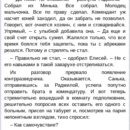
Собрал их Минька. Все собрал. Молодец
мальчонка. Все по праву сделал. Комендант уж
насчет коней заходил, да он забрать не позволил.
Говорит, вот очнется хозяин, с ним и сговаривайся.
Упрямый, – с улыбкой добавила она. – Да еще и
свой счет открыть сумел. Жалился только, что все
время боялся тебя зацепить, пока ты с абреками
резался. Потому и стрелять не стал.
– Правильно не стал, – одобрил Елисей. – Не с
его навыками в такой заварухе отстреливаться.
Их разговор прервало появление
контрразведчика. Оказывается, Санька,
отправившись за Радмилой, успела попутно
отправить брата в комендатуру. И вот теперь
стремительно вошедший в комнату подполковник,
решительно попросив всех оставить его одного с
больным, присел на табурет и, посмотрев на парня
непонятным взглядом, тихо спросил:
– Как самочувствие?