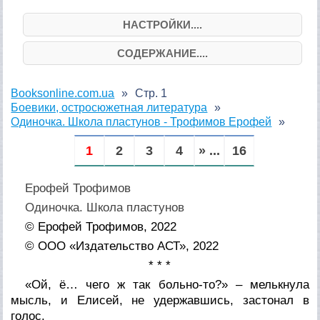
НАСТРОЙКИ....
СОДЕРЖАНИЕ....
Booksonline.com.ua
Стр. 1
Боевики, остросюжетная литература
Одиночка. Школа пластунов - Трофимов Ерофей
1
2
3
4
» ...
16
Ерофей Трофимов
Одиночка. Школа пластунов
© Ерофей Трофимов, 2022
© ООО «Издательство АСТ», 2022
* * *
«Ой, ё… чего ж так больно-то?» – мелькнула
мысль, и Елисей, не удержавшись, застонал в
голос.