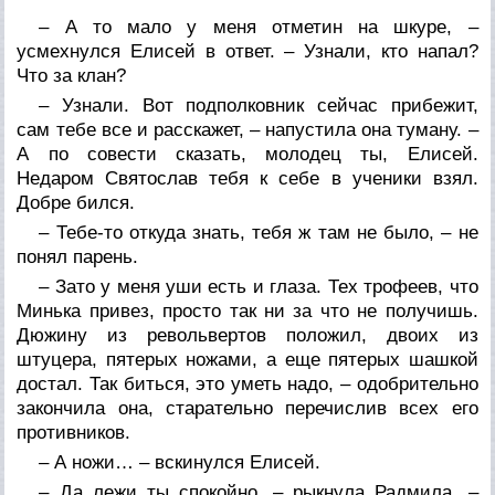
– А то мало у меня отметин на шкуре, –
усмехнулся Елисей в ответ. – Узнали, кто напал?
Что за клан?
– Узнали. Вот подполковник сейчас прибежит,
сам тебе все и расскажет, – напустила она туману. –
А по совести сказать, молодец ты, Елисей.
Недаром Святослав тебя к себе в ученики взял.
Добре бился.
– Тебе-то откуда знать, тебя ж там не было, – не
понял парень.
– Зато у меня уши есть и глаза. Тех трофеев, что
Минька привез, просто так ни за что не получишь.
Дюжину из револьвертов положил, двоих из
штуцера, пятерых ножами, а еще пятерых шашкой
достал. Так биться, это уметь надо, – одобрительно
закончила она, старательно перечислив всех его
противников.
– А ножи… – вскинулся Елисей.
– Да лежи ты спокойно, – рыкнула Радмила. –