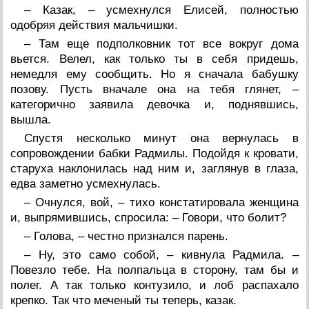
– Казак, – усмехнулся Елисей, полностью
одобряя действия мальчишки.
– Там еще подполковник тот все вокруг дома
вьется. Велел, как только ты в себя придешь,
немедля ему сообщить. Но я сначала бабушку
позову. Пусть вначале она на тебя глянет, –
категорично заявила девочка и, поднявшись,
вышла.
Спустя несколько минут она вернулась в
сопровождении бабки Радмилы. Подойдя к кровати,
старуха наклонилась над ним и, заглянув в глаза,
едва заметно усмехнулась.
– Очнулся, вой, – тихо констатировала женщина
и, выпрямившись, спросила: – Говори, что болит?
– Голова, – честно признался парень.
– Ну, это само собой, – кивнула Радмила. –
Повезло тебе. На полпальца в сторону, там бы и
полег. А так только контузило, и лоб распахало
крепко. Так что меченый ты теперь, казак.