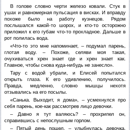
В голове словно черти железо ковали. Стук в
ушах и равномерная пульсация в висках. И вправду
похоже было на работу кузнецов. Рядом
послышался какой-то шорох, и кто-то осторожно
приложил к его губам что-то прохладное. Дальше в
рот полилась вода.
«Что-то это мне напоминает, – подумал парень,
глотая воду. – Похоже, селяви моя такая,
очухиваться хрен знает где и хрен знает как.
Главное, чтобы снова куда-нибудь не занесло».
Тару с водой убрали, и Елисей попытался
открыть глаза. К его удивлению, получилось.
Правда, медленно, словно мышцы нехотя
отзывались на его посылы.
«Санька. Выходит, я дома», – усмехнулся про
себя парень, кое-как рассмотрев лицо девочки.
– Давно я тут валяюсь? – прохрипел он,
справившись с непослушным горлом.
– Пятый день пошел, – улыбнулась девочка,