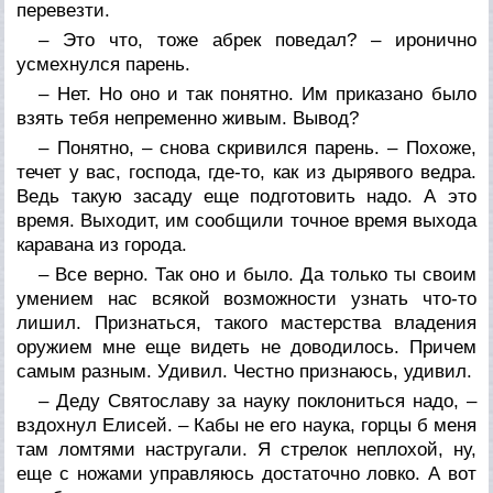
перевезти.
– Это что, тоже абрек поведал? – иронично
усмехнулся парень.
– Нет. Но оно и так понятно. Им приказано было
взять тебя непременно живым. Вывод?
– Понятно, – снова скривился парень. – Похоже,
течет у вас, господа, где-то, как из дырявого ведра.
Ведь такую засаду еще подготовить надо. А это
время. Выходит, им сообщили точное время выхода
каравана из города.
– Все верно. Так оно и было. Да только ты своим
умением нас всякой возможности узнать что-то
лишил. Признаться, такого мастерства владения
оружием мне еще видеть не доводилось. Причем
самым разным. Удивил. Честно признаюсь, удивил.
– Деду Святославу за науку поклониться надо, –
вздохнул Елисей. – Кабы не его наука, горцы б меня
там ломтями настругали. Я стрелок неплохой, ну,
еще с ножами управляюсь достаточно ловко. А вот