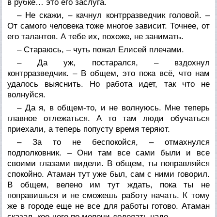
в рубке… это его заслуга.
– Не скажи, – качнул контрразведчик головой. –
От самого человека тоже многое зависит. Точнее, от
его талантов. А тебе их, похоже, не занимать.
– Стараюсь, – чуть пожал Елисей плечами.
– Да уж, постарался, – вздохнул
контрразведчик. – В общем, это пока всё, что нам
удалось выяснить. Но работа идет, так что не
волнуйся.
– Да я, в общем-то, и не волнуюсь. Мне теперь
главное отлежаться. А то там люди обучаться
приехали, а теперь попусту время теряют.
– За то не беспокойся, – отмахнулся
подполковник. – Они там все сами были и все
своими глазами видели. В общем, ты поправляйся
спокойно. Атаман тут уже был, сам с ними говорил.
В общем, велено им тут ждать, пока ты не
поправишься и не сможешь работу начать. К тому
же в городе еще не все для работы готово. Атаман
сказал, кое-чего по мелочи доделать надо.