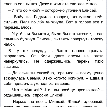
словно солнышко. Даже в комнате светлее стало.
– И что со мной? – осторожно уточнил Елисей.
– Бабушка Радмила говорит, контузило тебя
сильно. Пуля по лбу чиркнула. Вот в голове все и
перемешалось.
– Угу, были бы мозги, было бы сотрясение, – еле
слышно буркнул Елисей, пытаясь повернуть голову
набок.
В ту же секунду в башке словно граната
взорвалась. От боли даже слезы на глаза
навернулись. Не сдержавшись, парень тихо
застонал.
– Да лежи ты спокойно, горе мое, – возмущенно
вскинулась Санька, явно кого-то копируя. – Едва в
себя пришел, а уж подпрыгиваешь.
– Что с Мишкой? Что там вообще произошло? –
отдышавшись, спросил Елисей.
– Нормально все с Мишкой. Живой, здоровый,
даже не поцарапался, – отмахнулась девочка. –