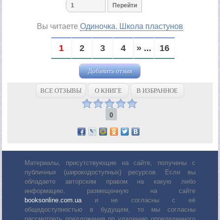
Вы читаете
Одиночка. Школа пластунов
1
2
3
4
» ...
16
Добавить отзыв
ВСЕ ОТЗЫВЫ
О КНИГЕ
В ИЗБРАННОЕ
0
Материалы, присутствующие на сайте, получены с
публичных (широкодоступных) ресурсов. Если вы
обладаете авторским правом на какую либо
информацию, размещенную на сайте
booksonline.com.ua
и не согласны с её
общедоступностью в будущем, то мы согласны
рассмотреть предложения по удалению определенного