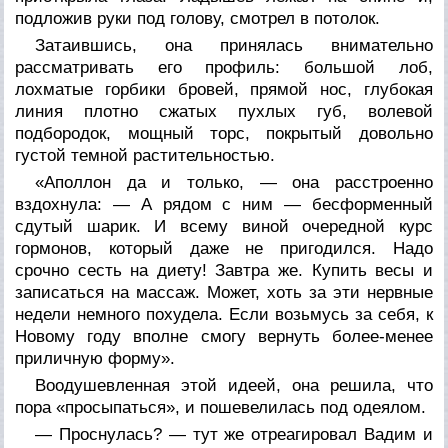
подложив руки под голову, смотрел в потолок.
Затаившись, она принялась внимательно
рассматривать его профиль: большой лоб,
лохматые горбики бровей, прямой нос, глубокая
линия плотно сжатых пухлых губ, волевой
подбородок, мощный торс, покрытый довольно
густой темной растительностью.
«Аполлон да и только, — она расстроенно
вздохнула: — А рядом с ним — бесформенный
сдутый шарик. И всему виной очередной курс
гормонов, который даже не пригодился. Надо
срочно сесть на диету! Завтра же. Купить весы и
записаться на массаж. Может, хоть за эти нервные
недели немного похудела. Если возьмусь за себя, к
Новому году вполне смогу вернуть более-менее
приличную форму».
Воодушевленная этой идеей, она решила, что
пора «просыпаться», и пошевелилась под одеялом.
— Проснулась? — тут же отреагировал Вадим и