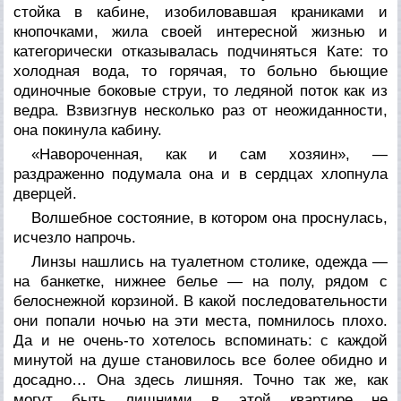
стойка в кабине, изобиловавшая краниками и
кнопочками, жила своей интересной жизнью и
категорически отказывалась подчиняться Кате: то
холодная вода, то горячая, то больно бьющие
одиночные боковые струи, то ледяной поток как из
ведра. Взвизгнув несколько раз от неожиданности,
она покинула кабину.
«Навороченная, как и сам хозяин», —
раздраженно подумала она и в сердцах хлопнула
дверцей.
Волшебное состояние, в котором она проснулась,
исчезло напрочь.
Линзы нашлись на туалетном столике, одежда —
на банкетке, нижнее белье — на полу, рядом с
белоснежной корзиной. В какой последовательности
они попали ночью на эти места, помнилось плохо.
Да и не очень-то хотелось вспоминать: с каждой
минутой на душе становилось все более обидно и
досадно… Она здесь лишняя. Точно так же, как
могут быть лишними в этой квартире не