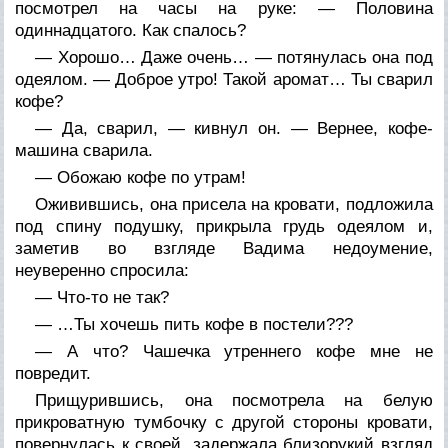
посмотрел на часы на руке: — Половина
одиннадцатого. Как спалось?
— Хорошо… Даже очень… — потянулась она под
одеялом. — Доброе утро! Такой аромат… Ты сварил
кофе?
— Да, сварил, — кивнул он. — Вернее, кофе-
машина сварила.
— Обожаю кофе по утрам!
Оживившись, она присела на кровати, подложила
под спину подушку, прикрыла грудь одеялом и,
заметив во взгляде Вадима недоумение,
неуверенно спросила:
— Что-то не так?
— …Ты хочешь пить кофе в постели???
— А что? Чашечка утреннего кофе мне не
повредит.
Прищурившись, она посмотрела на белую
прикроватную тумбочку с другой стороны кровати,
повернулась к своей, задержала близорукий взгляд