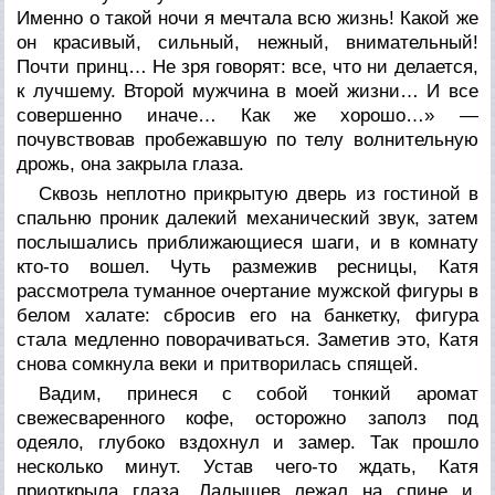
Именно о такой ночи я мечтала всю жизнь! Какой же
он красивый, сильный, нежный, внимательный!
Почти принц… Не зря говорят: все, что ни делается,
к лучшему. Второй мужчина в моей жизни… И все
совершенно иначе… Как же хорошо…» —
почувствовав пробежавшую по телу волнительную
дрожь, она закрыла глаза.
Сквозь неплотно прикрытую дверь из гостиной в
спальню проник далекий механический звук, затем
послышались приближающиеся шаги, и в комнату
кто-то вошел. Чуть размежив ресницы, Катя
рассмотрела туманное очертание мужской фигуры в
белом халате: сбросив его на банкетку, фигура
стала медленно поворачиваться. Заметив это, Катя
снова сомкнула веки и притворилась спящей.
Вадим, принеся с собой тонкий аромат
свежесваренного кофе, осторожно заполз под
одеяло, глубоко вздохнул и замер. Так прошло
несколько минут. Устав чего-то ждать, Катя
приоткрыла глаза. Ладышев лежал на спине и,