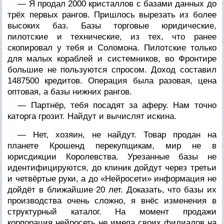
— Я продал 2000 кристаллов с базами данных до
трёх первых рангов. Пришлось вырезать из более
высоких баз. Базы торговые юридические,
пилотские и технические, из тех, что ранее
скопировал у тебя и Соломона. Пилотские только
для малых кораблей и системников, во Фронтире
большие не пользуются спросом. Доход составил
1487500 кредитов. Операция была разовая, цена
оптовая, а базы нижних рангов.
— Партнёр, тебя посадят за аферу. Нам точно
каторга грозит. Найдут и вычислят искина.
— Нет, хозяин, не найдут. Товар продан на
планете Крошенд перекупщикам, мир не в
юрисдикции Королевства. Урезанные базы не
идентифицируются, до клиник дойдут через третьи
и четвёртые руки, а до «Нейросети» информация не
дойдёт в ближайшие 20 лет. Доказать, что базы их
производства очень сложно, я внёс изменения в
структурный каталог. На момент продажи
корпорация нейросеть не имела своих филиалов на