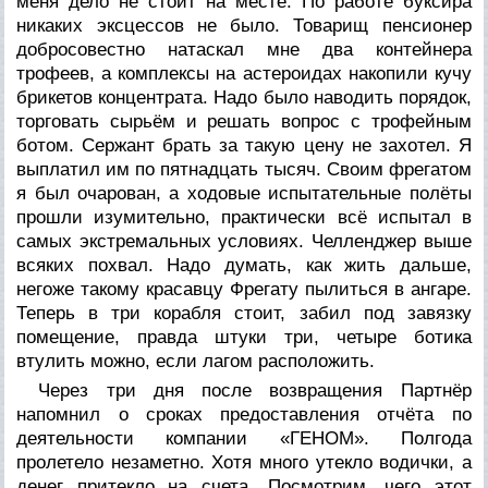
меня дело не стоит на месте. По работе буксира
никаких эксцессов не было. Товарищ пенсионер
добросовестно натаскал мне два контейнера
трофеев, а комплексы на астероидах накопили кучу
брикетов концентрата. Надо было наводить порядок,
торговать сырьём и решать вопрос с трофейным
ботом. Сержант брать за такую цену не захотел. Я
выплатил им по пятнадцать тысяч. Своим фрегатом
я был очарован, а ходовые испытательные полёты
прошли изумительно, практически всё испытал в
самых экстремальных условиях. Челленджер выше
всяких похвал. Надо думать, как жить дальше,
негоже такому красавцу Фрегату пылиться в ангаре.
Теперь в три корабля стоит, забил под завязку
помещение, правда штуки три, четыре ботика
втулить можно, если лагом расположить.
Через три дня после возвращения Партнёр
напомнил о сроках предоставления отчёта по
деятельности компании «ГЕНОМ». Полгода
пролетело незаметно. Хотя много утекло водички, а
денег притекло на счета. Посмотрим, чего этот