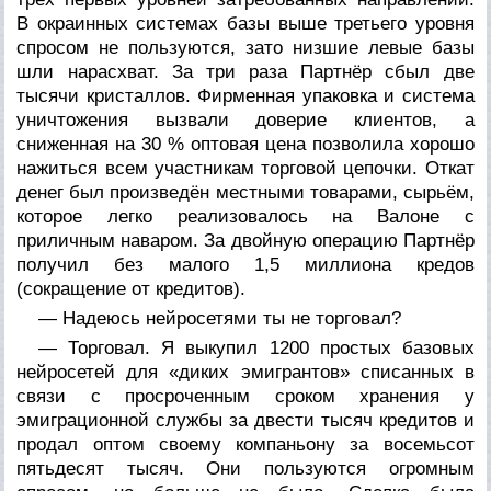
В окраинных системах базы выше третьего уровня
спросом не пользуются, зато низшие левые базы
шли нарасхват. За три раза Партнёр сбыл две
тысячи кристаллов. Фирменная упаковка и система
уничтожения вызвали доверие клиентов, а
сниженная на 30 % оптовая цена позволила хорошо
нажиться всем участникам торговой цепочки. Откат
денег был произведён местными товарами, сырьём,
которое легко реализовалось на Валоне с
приличным наваром. За двойную операцию Партнёр
получил без малого 1,5 миллиона кредов
(сокращение от кредитов).
— Надеюсь нейросетями ты не торговал?
— Торговал. Я выкупил 1200 простых базовых
нейросетей для «диких эмигрантов» списанных в
связи с просроченным сроком хранения у
эмиграционной службы за двести тысяч кредитов и
продал оптом своему компаньону за восемьсот
пятьдесят тысяч. Они пользуются огромным