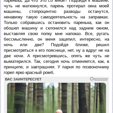
паренька, да что это со мной? Подойдя к машине,
чуть не матюкнулся, парень протирал окна моей
машины, стопроцентно разводы останутся,
ненавижу такую самодеятельность на заправках.
Только собравшись остановить паренька, как он
обошел машину и склонился над задним окном,
выставляя свою попку мне напоказ. Все, ругать
бессмысленно, он меня зацепил, интересно, на
ночь или две? Подойдя ближе, решил
присмотреться к его пояснице, нет, ну а вдруг не на
две ночи. А присмотревшись, опять же чуть не
выматерился. Так, сегодня ночь отменяется, как, в
принципе, и завтрашняя. У парня по позвоночнику
горел ярко красный ромб.