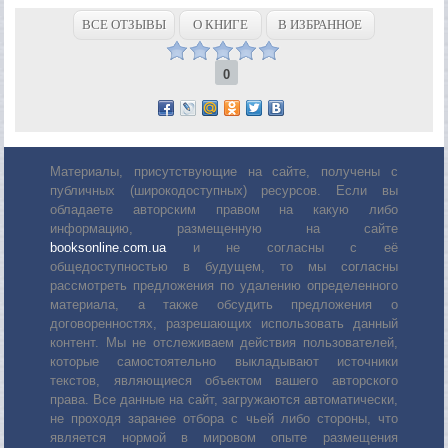
ВСЕ ОТЗЫВЫ
О КНИГЕ
В ИЗБРАННОЕ
0
Материалы, присутствующие на сайте, получены с
публичных (широкодоступных) ресурсов. Если вы
обладаете авторским правом на какую либо
информацию, размещенную на сайте
booksonline.com.ua
и не согласны с её
общедоступностью в будущем, то мы согласны
рассмотреть предложения по удалению определенного
материала, а также обсудить предложения о
договоренностях, разрешающих использовать данный
контент. Мы не отслеживаем действия пользователей,
которые самостоятельно выкладывают источники
текстов, являющиеся объектом вашего авторского
права. Все данные на сайт, загружаются автоматически,
не проходя заранее отбора с чьей либо стороны, что
является нормой в мировом опыте размещения