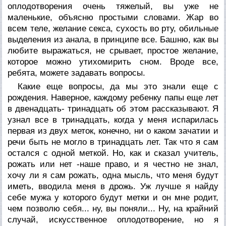
оплодотворения очень тяжелый, вы уже не
маленькие, объясню простыми словами. Жар во
всем теле, желание секса, сухость во рту, обильные
выделения из анала, в принципе все. Башню, как вы
любите выражаться, не срывает, простое желание,
которое можно утихомирить сном. Вроде все,
ребята, можете задавать вопросы.
Какие еще вопросы, да мы это знали еще с
рождения. Наверное, каждому ребенку папы еще лет
в двенадцать- тринадцать об этом рассказывают. Я
узнал все в тринадцать, когда у меня испарилась
первая из двух меток, конечно, ни о каком зачатии и
речи быть не могло в тринадцать лет. Так что я сам
остался с одной меткой. Но, как и сказал учитель,
рожать или нет -наше право, и я честно не знал,
хочу ли я сам рожать, одна мысль, что меня будут
иметь, вводила меня в дрожь. Уж лучше я найду
себе мужа у которого будут метки и он мне родит,
чем позволю себя... ну, вы поняли... Ну, на крайний
случай, искусственное оплодотворение, но я