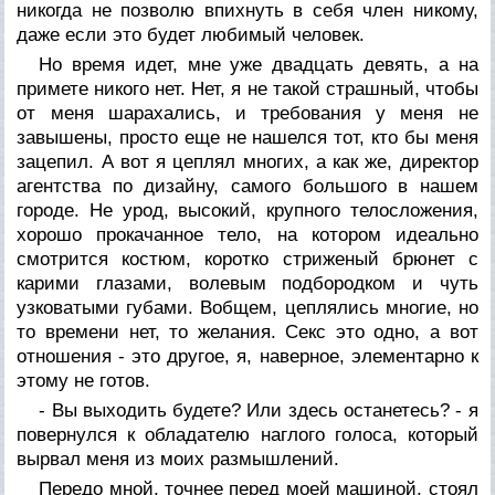
никогда не позволю впихнуть в себя член никому,
даже если это будет любимый человек.
Но время идет, мне уже двадцать девять, а на
примете никого нет. Нет, я не такой страшный, чтобы
от меня шарахались, и требования у меня не
завышены, просто еще не нашелся тот, кто бы меня
зацепил. А вот я цеплял многих, а как же, директор
агентства по дизайну, самого большого в нашем
городе. Не урод, высокий, крупного телосложения,
хорошо прокачанное тело, на котором идеально
смотрится костюм, коротко стриженый брюнет с
карими глазами, волевым подбородком и чуть
узковатыми губами. Вобщем, цеплялись многие, но
то времени нет, то желания. Секс это одно, а вот
отношения - это другое, я, наверное, элементарно к
этому не готов.
- Вы выходить будете? Или здесь останетесь? - я
повернулся к обладателю наглого голоса, который
вырвал меня из моих размышлений.
Передо мной, точнее перед моей машиной, стоял