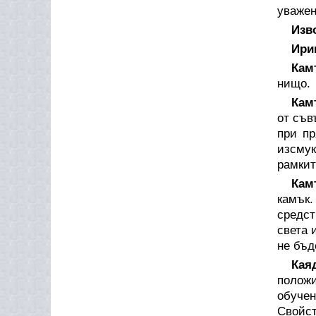
уважен
Изв
Ири
Кам
нищо.
Кам
от съв
при пр
изсмук
рамкит
Кам
камък.
средст
света 
не бъд
Кая
положи
обуче
Свойст