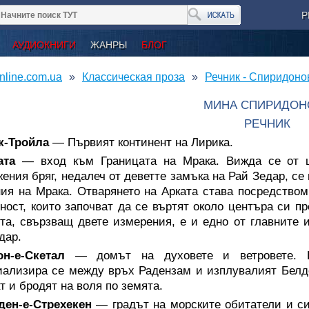
Р
АУДИОКНИГИ
ЖАНРЫ
БЛОГ
nline.com.ua
Классическая проза
Речник - Спиридон
МИНА СПИРИДОН
РЕЧНИК
к-Тройла
— Първият континент на Лирика.
ата
— вход към Границата на Мрака. Вижда се от ц
ения бряг, недалеч от деветте замъка на Рай Зедар, се
ия на Мрака. Отварянето на Арката става посредством
ност, които започват да се въртят около центъра си п
та, свързващ двете измерения, е и едно от главните 
дар.
он-е-Скетал
— домът на духовете и ветровете. Н
ализира се между връх Радензам и изплувалият Белд
т и бродят на воля по земята.
ден-е-Стрехекен
— градът на морските обитатели и сир