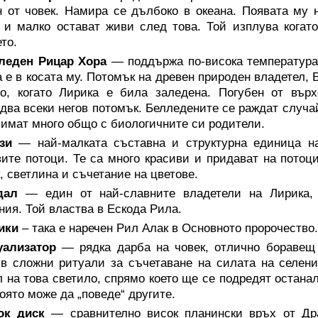
 от човек. Намира се дълбоко в океана. Появата му н
 и малко остават живи след това. Той изплува когато
то.
леден Рицар Хора
— поддържа по-висока температура 
 е в косата му. Потомък на древен природен владетел, 
о, когато Лирика е била заледена. Погубен от върх
два всеки негов потомък. Белледените се раждат случа
 имат много общо с биологичните си родители.
зи
— най-малката съставна и структурна единица на
ите потоци. Те са много красиви и придават на потоц
, светлина и съчетание на цветове.
дал
— един от най-славните владетели на Лирика, 
ния. Той властва в Ескода Рила.
ики
– така е наречен Рил Алак в Основното пророчество
уализатор
— рядка дарба на човек, отлично боравещ
в сложни ритуали за съчетаване на силата на селени
 на това светило, спрямо което ще се подредят останал
която може да „поведе“ другите.
ок диск
— сравнително висок планински връх от Дра