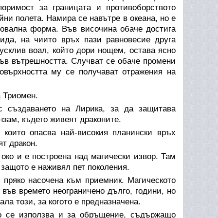
поримост за границата и противоборството
и полета. Намира се навътре в океана, но е
 овална форма. Във височина обаче достига
ида, на чиито връх пази равновесие друга
усклив воал, който дори нощем, остава ясно
във вътрешността. Случват се обаче промени
повърхността му се получават отражения на
 Триомен.
 създаването на Лирика, за да защитава
нзам, където живеят драконите.
които опасва най-високия планински връх
т дракон.
око и е построена над магически извор. Там
 защото е наживял пет поколения.
 пряко насочена към приемник. Магическото
във времето неограничено дълго, години, но
ла този, за когото е предназначена.
о се използва и за обръщение, съдържащо