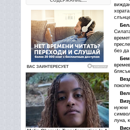
СОДЕРЖАНИЕ....
виждан
хората
слънце
Бел
Силата
времет
пресле
без да
Бем
времев
блясък
Вез
поколе
Вел
Виз
нужни 
символ
луна, 
Вис