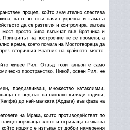
ранствен процеп, който значително спестява
жина, като по този начин укрепва и самата
ойството да се разтегля и контролира, затова
 мост просто бива вмъкнат във Вратника и
. Принципът на построение не се променя, а
ално време, което помага на Мостотвореца да
през вторичния Вратник на крайното място.
йто живее Рил. Отвъд този каньон е само
смическо пространство. Никой, освен Рил, не
ен, предизвикващ множество катаклизми,
чваща се веднъж на няколко хиляди години,
(Келфа) до най-малката (Ардага) във фаза на
етовете на Мрака, които противодействат по
, олицетворяваща злото и отричаща всякаква
, който изцяло е изтъкан от добри намерения