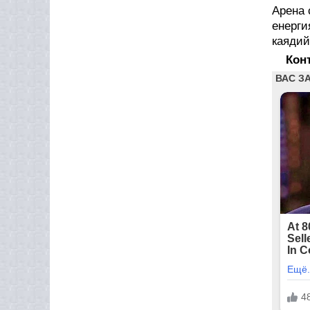
Арена 
енерги
каядий
Кон