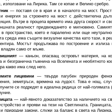
, използвани на Лирика. Там се копае и Велико сребро.
тник
— поставя се в края и в началото на мост. Прост
и енергия за строенето на мост с действителна дъл
укция. Вътре в процепа времето има друга скорост и св
ншната реалност придвиждането е мигновено. Самият
 в пространство, което е паралелно или още неутрално
та среда има същите визуални качества като тази, в ре
ентира. Мостът продължава по построение и излиза 
 владян само от мъже.
вишният
— каньон, опасващ островът материя, на ко
а и безгранична тъмнина на Вселената и необятното ко
ра какво има след него.
емите лицевини
— твърде пагубен природен феном
ения, земетръси, времена на лудост. Това е нощ, слу
 луните се подредят в идеална редица от най-голямата 
уние.
ницата
— най-явното доказателство за наличието на св
устройство и прояви на тези на Светлината. Границата
 и природни закони, служи за баланс в света на Лирика