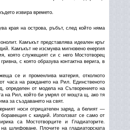
където извира времето.
а края на острова, ръбът, след който няма
онолит. Камъкът представлява идеален кръг
ядий. Камъкът не изсмуква мигновено енергия
ия, която служещият си с него Мостотворец
гривна, с която образува контактна верига, в
жеща се и променлива материя, отколкото
от часа на раждането на Рил. Единственото
д, определен от модела на Сътворението на
та на Рил, който би умрял от мощта щ, ако тя
има за създаването на свят.
ерният носи отрицателен заряд, а белият —
 боравещия с каядий. Използват се само от
ирика са Мостотворците и Гладиаторите.
 на шлифоване. Плочите на гладиаторската