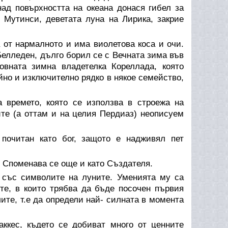
ад повърхността на океана донася гибел за
 Мутинси, деветата луна на Лирика, закрие
от нармалното и има виолетова коса и очи.
Белледен, дълго борил се с Вечната зима във
овната зимна владетелка Кореллада, която
йно и изключително рядко в някое семейство,
 времето, която се използва в строежа на
ите (а оттам и на целия Пердиаз) неописуем
почитан като бог, защото е надживял пет
. Споменава се още и като Създателя.
 със символите на луните. Уменията му са
те, в които трябва да бъде посочен първия
ите, т.е да определи най- силната в момента
ккес, където се добиват много от ценните