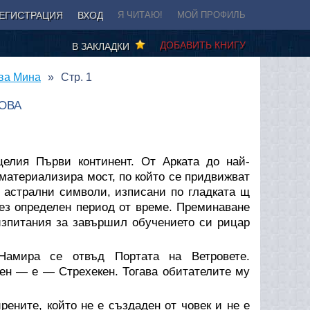
ЕГИСТРАЦИЯ
ВХОД
Я ЧИТАЮ!
МОЙ ПРОФИЛЬ
ДОБАВИТЬ КНИГУ
В ЗАКЛАДКИ
ова Мина
Стр. 1
ОВА
елия Първи континент. От Арката до най-
 материализира мост, по който се придвижват
 астрални символи, изписани по гладката щ
рез определен период от време. Преминаване
изпитания за завършил обучението си рицар
амира се отвъд Портата на Ветровете.
ен — е — Стрехекен. Тогава обитателите му
ените, който не е създаден от човек и не е