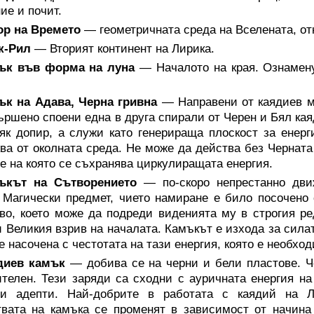
ие и почит.
ор на Времето
— геометричната среда на Вселената, от
к-Рил
— Вторият континент на Лирика.
ък във форма на луна
— Началото на края. Ознаменув
ък на Адава, Черна гривна
— Направени от каядиев м
ършено споени една в друга спирали от Черен и Бял ка
як допир, а служи като генерираща плоскост за енерг
ва от околната среда. Не може да действа без Черната 
е на която се съхранява циркулиращата енергия.
ъкът на Сътворението
— по-скоро непрестанно дви
 Магически предмет, чието намиране е било посочено 
во, което може да подреди виденията му в строгия ре
и Великия взрив на началата. Камъкът е изхода за сила
е насочена с честотата на тази енергия, която е необход
диев камък
— добива се на черни и бели пластове. Ч
телен. Тези заряди са сходни с ауричната енергия на
ни адепти. Най-добрите в работата с каядий на Л
вата на камъка се променят в зависимост от начина