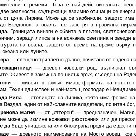
ожителни стремежи. Това е най-действителната неос
две реалности, съдържащи взаимно отичащи се енергийн
 от цяла Лирика. Може да се заобиколи, защото има
до Болдонох, а овалът се заостря в правилна пирам
да. Границата винаги е обвита в плътен, светлонепроп
ничим, заради липсата на всякаква светлина и звезди 
ктурата на воала, защото от време на време върху 
, океана или луните.
ера
— свещено триплетно дърво, почитано от ордена на
козащитници
— древен човешки род, възникнал със
ите. Живеят в замък на по-нисък връх, съседен на Раде
кони
— живеят в замък, имащ формата на пръстен, 
ам. Техен единствен и най-могъщ господар е Невидимия
ода Рила
— столицата на Лирика, която има форма на 
а Вездал, един от най-славните владетели, почитан бог,
еренова магия
— от „еттерен“ — предназначен. Магия,
ие може да измине всякакви разстояния или да пресои 
е да бъде унищожена или блокирана преди да е достигна
аде
— древното наименование на Мостотворец, коет