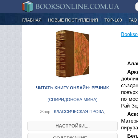
ГЛАВНАЯ
НОВЫЕ ПОСТУПЛЕНИЯ
ТОР-100
FAQ
Bookso
Ала
Арк
доближ
създан
ЧИТАТЬ КНИГУ ОНЛАЙН: РЕЧНИК
повърх
по мос
(
СПИРИДОНОВА МИНА
)
Рай Зе
КЛАССИЧЕСКАЯ ПРОЗА
Жанр :
;
Аск
Матери
НАСТРОЙКИ....
пирува
Бел