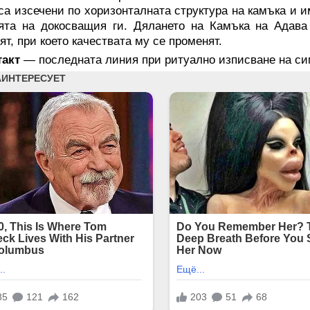
са изсечени по хоризонталната структура на камъка и и
ята на докосващия ги. Дялането на Камъка на Адава
ят, при което качествата му се променят.
такт
— последната линия при ритуално изписване на с