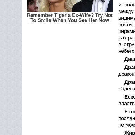
и пол
между 
видима
почти 
пирами
разгра
в стру
небето
Диш
Дра
дракон
Дра
Раденз
Еск
властв
Етт
послан
не мож
Жив