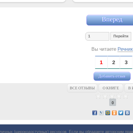
Вперед
Вы читаете
Речник
1
2
3
Добавить отзыв
ВСЕ ОТЗЫВЫ
О КНИГЕ
В 
0
личных (широкодоступных) ресурсов. Если вы обладаете авторским пр