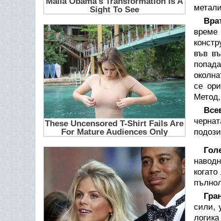
метали
Вра
време 
констр
във въ
попада
околна
се ори
Метод,
Все
чернат
подози
Гол
наводн
когато
пълнол
Гра
сили, 
логика