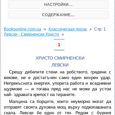
НАСТРОЙКИ....
СОДЕРЖАНИЕ....
Booksonline.com.ua
Классическая проза
Стр. 1
Левски - Смирненски Христо
1
ХРИСТО СМИРНЕНСКИ
ЛЕВСКИ
Срещу дебелите стени на робството, градени с
векове, не е достатъчен само един вихрен удар.
Непрекъсната енергия, упорита работа и вседневни
щурмове — и тогава пред нас не може да устои
най- здравата крепост на тираните.
Малцина са борците, които неуморно могат да
отправят своята духовна мощ върху подкопаваната
скала. Левски бе един от тях. Редом с бурния