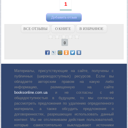
1
Добавить отзыв
ВСЕ ОТЗЫВЫ
О КНИГЕ
В ИЗБРАННОЕ
0
Материалы, присутствующие на сайте, получены с
публичных (широкодоступных) ресурсов. Если вы
обладаете авторским правом на какую либо
информацию, размещенную на сайте
booksonline.com.ua
и не согласны с её
общедоступностью в будущем, то мы согласны
рассмотреть предложения по удалению определенного
материала, а также обсудить предложения о
договоренностях, разрешающих использовать данный
контент. Мы не отслеживаем действия пользователей,
которые самостоятельно выкладывают источники