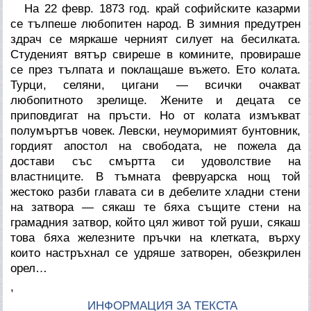
На 22 февр. 1873 год. край софийските казарми
се тълпеше любопитен народ. В зимния предутрен
здрач се мяркаше черният силует на бесилката.
Студеният вятър свиреше в комините, провираше
се през тълпата и поклащаше въжето. Ето колата.
Турци, селяни, цигани — всички очакват
любопитното зрелище. Жените и децата се
приповдигат на пръсти. Но от колата измъкват
полумъртъв човек. Левски, неуморимият бунтовник,
гордият апостол на свободата, не пожела да
достави със смъртта си удоволствие на
властниците. В тъмната февруарска нощ той
жестоко разби главата си в дебелите хладни стени
на затвора — сякаш те бяха същите стени на
грамадния затвор, който цял живот той руши, сякаш
това бяха железните пръчки на клетката, върху
които настръхнал се удряше затворен, обезкрилен
орел…
,
ИНФОРМАЦИЯ ЗА ТЕКСТА