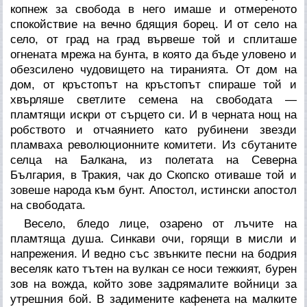
копнеж за свобода в него имаше и отмереното
спокойствие на вечно бдящия борец. И от село на
село, от град на град вървеше той и сплиташе
огнената мрежа на бунта, в която да бъде уловено и
обезсилено чудовището на тиранията. От дом на
дом, от кръстопът на кръстопът спираше той и
хвърляше светлите семена на свободата —
пламтящи искри от сърцето си. И в черната нощ на
робството и отчаянието като рубинени звезди
пламваха революционните комитети. Из сбутаните
селца на Балкана, из полетата на Северна
България, в Тракия, чак до Скопско отиваше той и
зовеше народа към бунт. Апостол, истински апостол
на свободата.
Весело, бледо лице, озарено от лъчите на
пламтяща душа. Синкави очи, горящи в мисли и
напрежения. И ведно със звънките песни на бодрия
веселяк като тътен на вулкан се носи тежкият, бурен
зов на вожда, който зове задрямалите войници за
утрешния бой. В задимените кафенета на малките