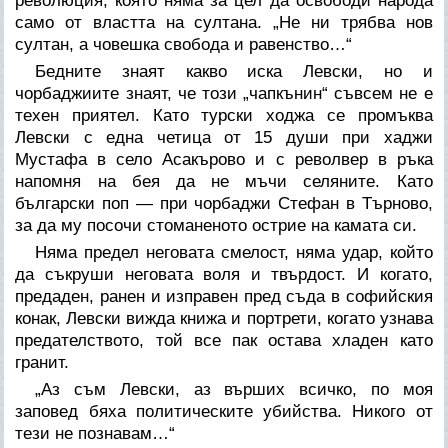
революция, която няма за цел да освободи народа
само от властта на султана. „Не ни трябва нов
султан, а човешка свобода и равенство…“
Бедните знаят какво иска Левски, но и
чорбаджиите знаят, че този „чапкънин“ съвсем не е
техен приятел. Като турски ходжа се промъква
Левски с една четица от 15 души при хаджи
Мустафа в село Асакърово и с револвер в ръка
напомня на бея да не мъчи селяните. Като
български поп — при чорбаджи Стефан в Търново,
за да му посочи стоманеното острие на камата си.
Няма предел неговата смелост, няма удар, който
да съкруши неговата воля и твърдост. И когато,
предаден, ранен и изправен пред съда в софийския
конак, Левски вижда книжа и портрети, когато узнава
предателството, той все пак остава хладен като
гранит.
„Аз съм Левски, аз върших всичко, по моя
заповед бяха политическите убийства. Никого от
тези не познавам…“