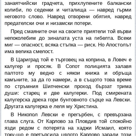
занаятчийски градчета, прихлупените балкански
колиби, по седенки и читалища — навред гърми
неговото слово. Навред отворени обятия, навред
предателски очи и низамски потери.
Пред смаяните очи на своите приятели той върви
непоколебим до зиналата уста на гибелта. Всеки
миг — опасност, всяка стъпка — риск. Но Апостолът
има велика смелост.
В Цариград той е търговец на коприна, в Ловеч е
калугер и просяк. В Сопот полицията залавя
палтото му ведно с някои книжа и обръща
камъните, за да го намери, а в същото това време
по стръмния Шипченски проход бързат трима
души: старец и две калугерки. Под смирената
калугерска дреха гори бунтовното сърце на Левски.
Другата калугерка е леля му Христина.
В Никопол Левски е прегърбен, с превързана
глава слуга. От Карлово за Пловдив той спокойно
язди редом с потерята на хаджи Исмаил, която
току-що е претърсила цялото Карлово заради този