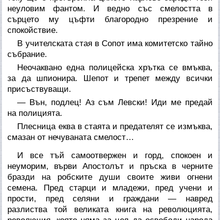
неуловим фантом. И ведно със смелостта в
сърцето му цъфти благородно презрение и
спокойствие.
В учителската стая в Сопот има комитетско тайно
събрание.
Неочаквано една полицейска хрътка се вмъква,
за да шпионира. Шепот и трепет между всички
присъствуващи.
— Вън, подлец! Аз съм Левски! Иди ме предай
на полицията.
Плесница еква в стаята и предателят се измъква,
смазан от нечуваната смелост…
И все тъй самоотвержен и горд, спокоен и
неуморим, върви Апостолът и пръска в черните
бразди на робските души своите живи огнени
семена. Пред старци и младежи, пред учени и
прости, пред селяни и граждани — навред
разлиства той великата книга на революцията,