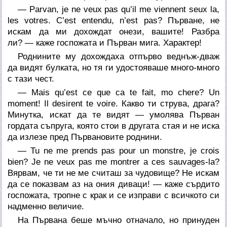
— Parvan, je ne veux pas qu’il me viennent seux la,
les votres. C’est entendu, n’est pas? Първане, не
искам да ми дохождат онези, вашите! Разбра
ли? — каже госпожата и Първан мига. Характер!
Роднините му дохождаха отпърво веднъж-дваж
да видят булката, но тя ги удостояваше много-много
с тази чест.
— Mais qu’est ce que ca te fait, mo chere? Un
moment! Il desirent te voire. Какво ти струва, драга?
Минутка, искат да те видят — умолява Първан
гордата съпруга, която стои в другата стая и не иска
да излезе пред Първановите роднини.
— Tu ne me prends pas pour un monstre, je crois
bien? Je ne veux pas me montrer a ces sauvages-la?
Вярвам, че ти не ме считаш за чудовище? Не искам
да се показвам аз на ония диваци! — каже сърдито
госпожата, тропне с крак и се изправи с всичкото си
надменно величие.
На Първана беше мъчно отначало, но принуден