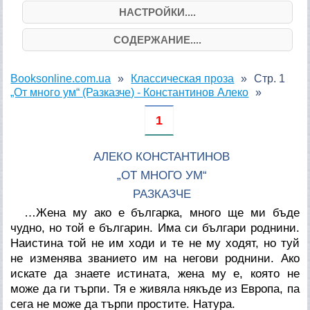
НАСТРОЙКИ....
СОДЕРЖАНИЕ....
Booksonline.com.ua
Классическая проза
Стр. 1
„От много ум“ (Разказче) - Константинов Алеко
1
АЛЕКО КОНСТАНТИНОВ
„ОТ МНОГО УМ“
РАЗКАЗЧЕ
…Жена му ако е българка, много ще ми бъде
чудно, но той е българин. Има си българи роднини.
Наистина той не им ходи и те не му ходят, но туй
не изменява званието им на негови роднини. Ако
искате да знаете истината, жена му е, която не
може да ги търпи. Тя е живяла някъде из Европа, па
сега не може да търпи простите. Натура.