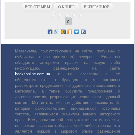
ВСЕ ОТЗЫВЫ
О КНИГЕ
В ИЗБРАННОЕ
0
Материалы, присутствующие на сайте, получены с
публичных (широкодоступных) ресурсов. Если вы
обладаете авторским правом на какую либо
информацию, размещенную на сайте
booksonline.com.ua
и не согласны с её
общедоступностью в будущем, то мы согласны
рассмотреть предложения по удалению определенного
материала, а также обсудить предложения о
договоренностях, разрешающих использовать данный
контент. Мы не отслеживаем действия пользователей,
которые самостоятельно выкладывают источники
текстов, являющиеся объектом вашего авторского
права. Все данные на сайт, загружаются автоматически,
не проходя заранее отбора с чьей либо стороны, что
является нормой в мировом опыте размещения