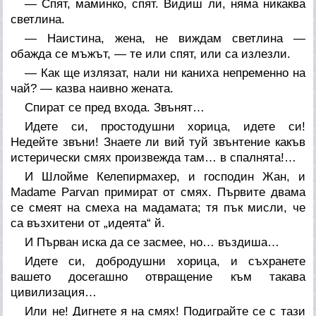
— Спят, маминко, спят. Видиш ли, няма никаква
светлина.
— Наистина, жена, не виждам светлина —
обажда се мъжът, — те или спят, или са излезли.
— Как ще излязат, нали ни каниха непременно на
чай? — казва наивно жената.
Спират се пред входа. Звънят…
Идете си, простодушни хорица, идете си!
Недейте звъни! Знаете ли вий туй звънтение какъв
истерически смях произвежда там… в спалнята!…
И Шлойме Келепирмахер, и господин Жан, и
Madame Parvan примират от смях. Първите двама
се смеят на смеха на мадамата; тя пък мисли, че
са възхитени от „идеята“ й.
И Първан иска да се засмее, но… въздиша…
Идете си, добродушни хорица, и съхранете
вашето досегашно отвращение към
такава
цивилизация…
Или не! Дигнете я на смях! Подиграйте се с тази