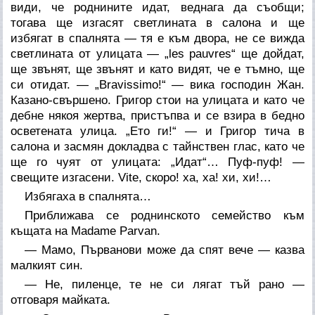
види, че роднините идат, веднага да съобщи;
тогава ще изгасят светлината в салона и ще
избягат в спалнята — тя е към двора, не се вижда
светлината от улицата — „les pauvres“ ще дойдат,
ще звънят, ще звънят и като видят, че е тъмно, ще
си отидат. — „Bravissimo!“ — вика господин Жан.
Казано-свършено. Григор стои на улицата и като че
дебне някоя жертва, пристъпва и се взира в бедно
осветената улица. „Ето ги!“ — и Григор тича в
салона и засмян докладва с тайнствен глас, като че
ще го чуят от улицата: „Идат“… Пуф-пуф! —
свещите изгасени. Vite, скоро! ха, ха! хи, хи!…
Избягаха в спалнята…
Приближава се роднинското семейство към
къщата на Madame Parvan.
— Мамо, Първанови може да спят вече — казва
малкият син.
— Не, пиленце, те не си лягат тъй рано —
отговаря майката.