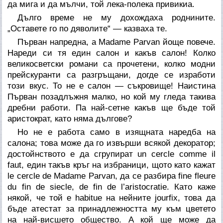
да мига и да мълчи, той лека-полека привикиа.
Дълго време не му дохождаха роднините.
„Оставете го по дяволите“ — казваха те.
Първан напредна, а Madame Parvan йоще повече.
Нареди си тя един салон и какъв салон! Колко
великосветски романи са прочетени, колко модни
прейскуранти са разгръщани, догде се изработи
този вкус. То не е салон — съкровище! Наистина
Първан позадлъжня малко, но кой му гледа такива
дребни работи. Па най-сетне какъв ще бъде той
аристократ, като няма дългове?
Но не е работа само в изящната наредба на
салона; това може да го извърши всякой декоратор;
достойнството е да сгрупират un cercle comme il
faut, един такъв кръг на избраници, щото като кажат
le cercle de Madame Parvan, да се разбира fine fleure
du fin de siecle, de fin de l’aristocratie. Като каже
някой, че той е habitue на нейните jourfix, това да
бъде атестат за принадлежността му към цветето
на най-висшето общество. А кой ще може да