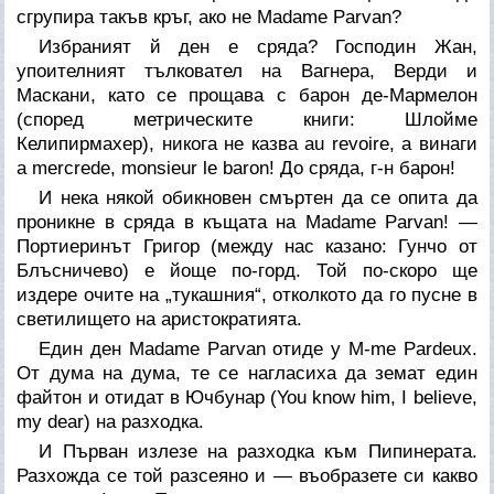
сгрупира такъв кръг, ако не Madame Parvan?
Избраният й ден е сряда? Господин Жан,
упоителният тълковател на Вагнера, Верди и
Маскани, като се прощава с барон де-Мармелон
(според метрическите книги: Шлойме
Келипирмахер), никога не казва au revoire, а винаги
a mercrede, monsieur le baron! До сряда, г-н барон!
И нека някой обикновен смъртен да се опита да
проникне в сряда в къщата на Madame Parvan! —
Портиеринът Григор (между нас казано: Гунчо от
Блъсничево) е йоще по-горд. Той по-скоро ще
издере очите на „тукашния“, отколкото да го пусне в
светилището на аристократията.
Един ден Madame Parvan отиде у M-me Pardeux.
От дума на дума, те се нагласиха да земат един
файтон и отидат в Ючбунар (You know him, I believe,
my dear) на разходка.
И Първан излезе на разходка към Пипинерата.
Разхожда се той разсеяно и — въобразете си какво