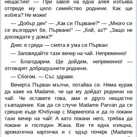
нещастие! — При завоя на една алея изпъква
отпреде му цяло семейство роднини. Как ще
избяга? Не може!
— „Добър ден“ — „Как си Първане?“ — „Много си
се възгордял бе, Първане!“ — „Кой, аз?“ „Защо не
дохождате у дома?“
Днес е сряда — смята в ума си Първан:
— Заповядайте тази вечер на чай. Непременно!
— Благодарим. Ще дойдем, непременно! —
отговарят добродушните роднини.
— Сбогом. — Със здраве.
Вечерта Първан мълчи, потайва се. Няма кураж
да каже на Madame, че ще му дойдат роднини на
чай. Че оставете това, ами и друго нещастно
съвпадение. Как да се случи Madame Parvan да се
срещне къде Ючбунар с Мармелопа и да го покани
тази вечер на чай! А като покани него, трябва да
покани и господин Жана. Взе тя една изящна,
ароматична картичка и с едър почерк (Madame