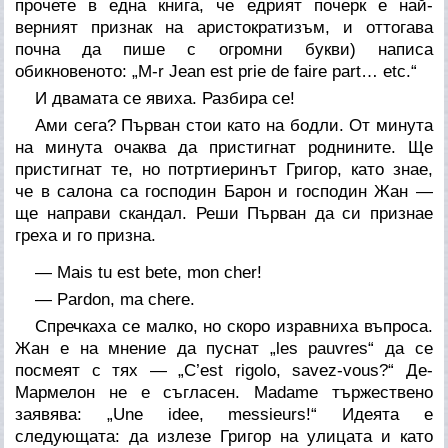
прочете в една книга, че едрият почерк е най-
верният признак на аристократизъм, и оттогава
почна да пише с огромни букви) написа
обикновеното: „M-r Jean est prie de faire part… etc.“
И двамата се явиха. Разбира се!
Ами сега? Първан стои като на бодли. От минута
на минута очаква да пристигнат роднините. Ще
пристигнат те, но потртиеринът Григор, като знае,
че в салона са господин Барон и господин Жан —
ще направи скандал. Реши Първан да си признае
греха и го призна.
— Mais tu est bete, mon cher!
— Pardon, ma chere.
Спречкаха се малко, но скоро изравниха въпроса.
Жан е на мнение да пуснат „les pauvres“ да се
посмеят с тях — „C’est rigolo, savez-vous?“ Де-
Мармелон не е съгласен. Madame тържествено
заявява: „Une idee, messieurs!“ Идеята е
следующата: да излезе Григор на улицата и като