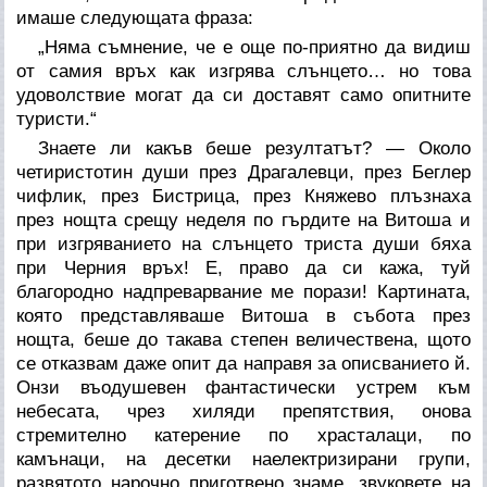
имаше следующата фраза:
„Няма съмнение, че е още по-приятно да видиш
от самия връх как изгрява слънцето…
но това
удоволствие могат да си доставят само опитните
туристи
.“
Знаете ли какъв беше резултатът? —
Около
четиристотин души
през Драгалевци, през Беглер
чифлик, през Бистрица, през Княжево плъзнаха
през нощта срещу неделя по гърдите на Витоша и
при изгряванието на слънцето
триста
души бяха
при Черния връх! Е, право да си кажа, туй
благородно надпреварвание ме порази! Картината,
която представляваше Витоша в събота през
нощта, беше до такава степен величествена, щото
се отказвам даже опит да направя за описванието й.
Онзи въодушевен фантастически устрем към
небесата, чрез хиляди препятствия, онова
стремително катерение по храсталаци, по
камънаци, на десетки наелектризирани групи,
развятото нарочно приготвено знаме, звуковете на