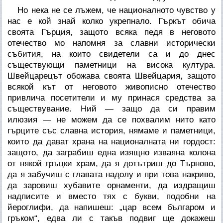
Но нека не се лъжем, че националното чувство у
нас е кой знай колко укрепнало. Гъркът обича
своята Гърция, защото всяка педя в неговото
отечество мо напомня за славни исторически
събития, на които свидетели са и до днес
съществующи паметници на висока култура.
Швейцарецът обожава своята Швейцария, защото
всякой кът от неговото живописно отечество
привлича посетители и му принася средства за
съществувание. Ний — защо да си правим
илюзия — не можем да се похвалим нито като
гърците със славна история, нямаме и паметници,
които да дават храна на националната ни гордост:
защото, да заграбиш една изящно изваяна колона
от някой гръцки храм, да я дотътриш до Търново,
да я забучиш с главата надолу и при това накриво,
да заровиш хубавите орнаменти, да издращиш
надписите и вместо тях с букви, подобни на
йероглифи, да напишеш: „цар всем българом и
гръком“, едва ли с такъв подвиг ще докажеш