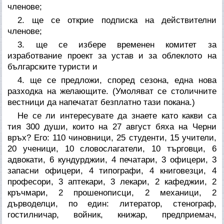
членове;
2. ще се открие подписка на действителни
членове;
3. ще се избере временен комитет за
изработвание проект за устав и за облеклото на
българските туристи и
4. ще се предложи, според сезона, една нова
разходка на желающите. (Умоляват се столичните
вестници да напечатат безплатно тази покана.)
Не се ли интересувате да знаете като какви са
тия 300 души, които на 27 август бяха на Черни
връх? Его: 110 чиновници, 25 студенти, 15 учители,
20 ученици, 10 словослагатели, 10 търговци, 6
адвокати, 6 кундурджии, 4 печатари, 3 офицери, 3
запасни офицери, 4 типографи, 4 книговезци, 4
професори, 3 аптекари, 3 лекари, 2 кафеджии, 2
кръчмари, 2 прошенописци, 2 механици, 2
дърводелци, по един: литератор, стенограф,
гостилничар, войник, книжар, предприемач,