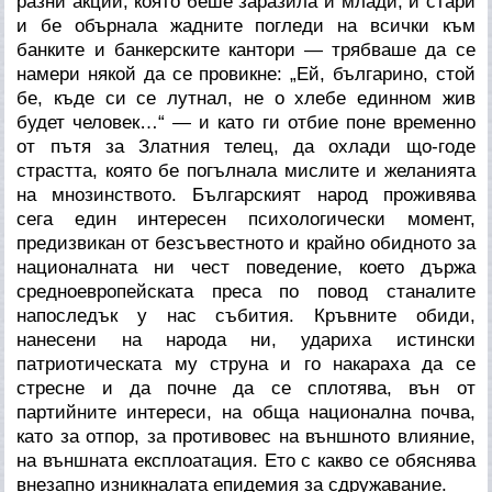
разни акции, която беше заразила и млади, и стари
и бе обърнала жадните погледи на всички към
банките и банкерските кантори — трябваше да се
намери някой да се провикне: „Ей, българино, стой
бе, къде си се лутнал, не о хлебе единном жив
будет человек…“ — и като ги отбие поне временно
от пътя за Златния телец, да охлади що-годе
страстта, която бе погълнала мислите и желанията
на мнозинството. Българският народ проживява
сега един интересен психологически момент,
предизвикан от безсъвестното и крайно обидното за
националната ни чест поведение, което държа
средноевропейската преса по повод станалите
напоследък у нас събития. Кръвните обиди,
нанесени на народа ни, удариха истински
патриотическата му струна и го накараха да се
стресне и да почне да се сплотява, вън от
партийните интереси, на обща национална почва,
като за отпор, за противовес на външното влияние,
на външната експлоатация. Ето с какво се обяснява
внезапно изникналата епидемия за сдружавание.