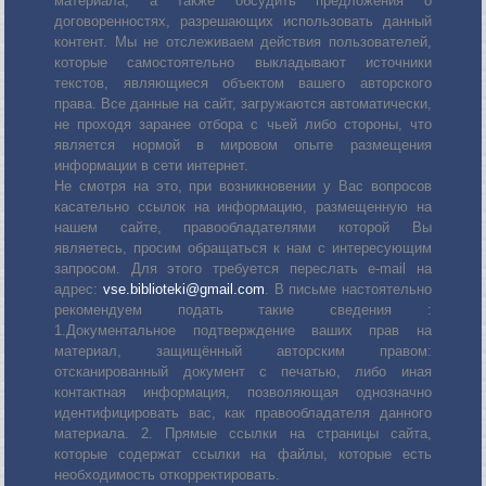
материала, а также обсудить предложения о
договоренностях, разрешающих использовать данный
контент. Мы не отслеживаем действия пользователей,
которые самостоятельно выкладывают источники
текстов, являющиеся объектом вашего авторского
права. Все данные на сайт, загружаются автоматически,
не проходя заранее отбора с чьей либо стороны, что
является нормой в мировом опыте размещения
информации в сети интернет.
Не смотря на это, при возникновении у Вас вопросов
касательно ссылок на информацию, размещенную на
нашем сайте, правообладателями которой Вы
являетесь, просим обращаться к нам с интересующим
запросом. Для этого требуется переслать е-mail на
адрес:
vse.biblioteki@gmail.com
. В письме настоятельно
рекомендуем подать такие сведения :
1.Документальное подтверждение ваших прав на
материал, защищённый авторским правом:
отсканированный документ с печатью, либо иная
контактная информация, позволяющая однозначно
идентифицировать вас, как правообладателя данного
материала. 2. Прямые ссылки на страницы сайта,
которые содержат ссылки на файлы, которые есть
необходимость откорректировать.