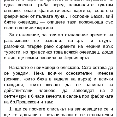
една военна тръба всред пламналите тук-там
огньове, онази фантастическа картина, осветена
феерически от пълната луна… Господин Вазов, вий
бяхте очевидец — опишете тази поражающа със
своето величие картина.
За съжаление, за голямо съжаление времето на
разсъмване се развали: вятърът и студът
разгониха твърде рано сбраните на Черния връх
туристи, но при всичко това всякой очевидец, догде
е жив, ще помни
панаира на Черния връх
.
Началото е неимоверно бляскаво. Сега остава да
се уредим. Нека всички
основателни членове
(всички, които бяха в неделя на върха) и всички
граждани, които желаят да се запишат за
действителни членове, да заповядат на 2
септември в 6 часа вечерта в салона при фабриката
на бр.Прошекови и там:
1. ще се прочете списъкът на записващите се и
ще се допълни с незаписващите се основателни