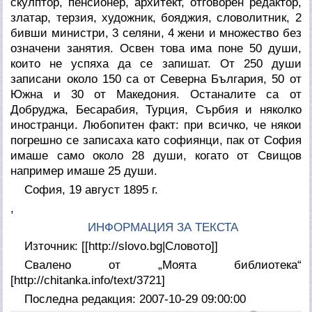
скулптор, пенсионер, архитект, отговорен редактор,
златар, терзия, художник, бояджия, словолитник, 2
бивши министри, 3 селяни, 4 жени и множество без
означени занятия. Освен това има поне 50 души,
които не успяха да се запишат. От 250 души
записани около 150 са от Северна България, 50 от
Южна и 30 от Македония. Останалите са от
Добруджа, Бесарабия, Турция, Сърбия и няколко
иностранци. Любопитен факт: при всичко, че някои
погрешно се записаха като софиянци, пак от София
имаше само около 28 души, когато от Свищов
например имаше 25 души.
София, 19 август 1895 г.
,
ИНФОРМАЦИЯ ЗА ТЕКСТА
Източник: [[http://slovo.bg|Словото]]
Свалено от „Моята библиотека“
[http://chitanka.info/text/3721]
Последна редакция: 2007-10-29 09:00:00