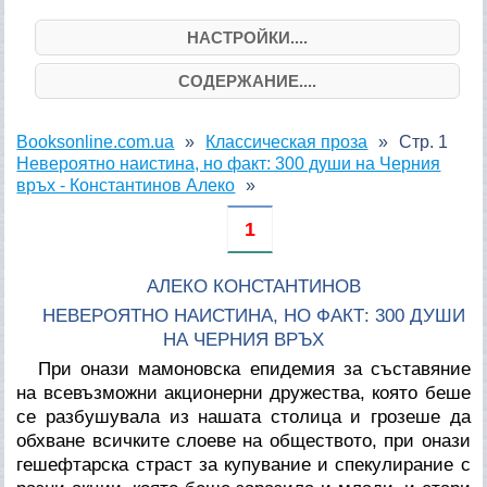
НАСТРОЙКИ....
СОДЕРЖАНИЕ....
Booksonline.com.ua
Классическая проза
Стр. 1
Невероятно наистина, но факт: 300 души на Черния
връх - Константинов Алеко
1
АЛЕКО КОНСТАНТИНОВ
НЕВЕРОЯТНО НАИСТИНА, НО ФАКТ: 300 ДУШИ
НА ЧЕРНИЯ ВРЪХ
При онази мамоновска епидемия за съставяние
на всевъзможни акционерни дружества, която беше
се разбушувала из нашата столица и грозеше да
обхване всичките слоеве на обществото, при онази
гешефтарска страст за купувание и спекулирание с