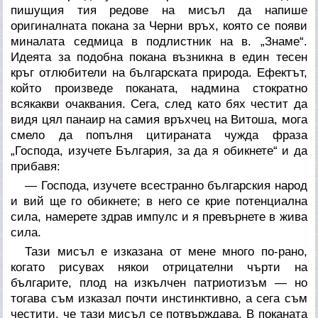
пишущия тия редове на мисъл да напише
оригиналната покана за Черни връх, която се появи
миналата седмица в подлистник на в. „Знаме“.
Идеята за подобна покана възникна в един тесен
кръг отлюбители на българската природа. Ефектът,
който произведе поканата, надмина стократно
всякакви очаквания. Сега, след като бях честит да
видя цял панаир на самия връхчец на Витоша, мога
смело да попълня цитираната чужда фраза
„Господа, изучете България, за да я обикнете“ и да
прибавя:
— Господа, изучете всестранно българския народ
и вий ще го обикнете; в него се крие потенциална
сила, намерете здрав импулс и я превърнете в жива
сила.
Тази мисъл е изказана от мене много по-рано,
когато рисувах някои отрицателни чърти на
българите, плод на изкълчен патриотизъм — но
тогава съм изказал почти инстинктивно, а сега съм
честити, че тази мисъл се потвърждава. В
поканата