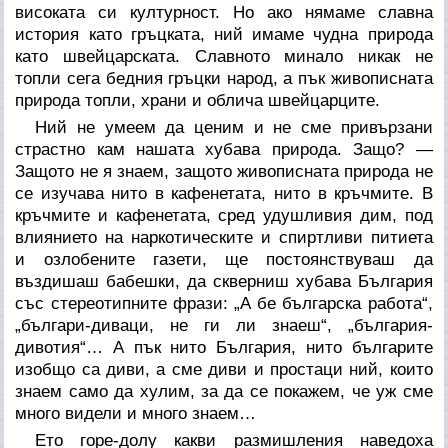
високата си културност. Но ако нямаме славна
история като гръцката, ний имаме чудна природа
като швейцарската. Славното минало никак не
топли сега бедния гръцки народ, а пък живописната
природа топли, храни и облича швейцарците.
Ний не умеем да ценим и не сме привързани
страстно кам нашата хубава природа. Защо? —
Защото не я знаем, защото живописната природа не
се изучава нито в кафенетата, нито в кръчмите. В
кръчмите и кафенетата, сред удушливия дим, под
влиянието на наркотическите и спиртливи питиета
и озлобените газети, ще постоянствуваш да
въздишаш бабешки, да скверниш хубава България
със стереотипните фрази: „А бе българска работа“,
„българи-диваци, не ги ли знаеш“, „българия-
дивотия“… А пък нито България, нито българите
изобщо са диви, а сме диви и простаци ний, които
знаем само да хулим, за да се покажем, че уж сме
много видели и много знаем…
Ето горе-долу какви размишления наведоха