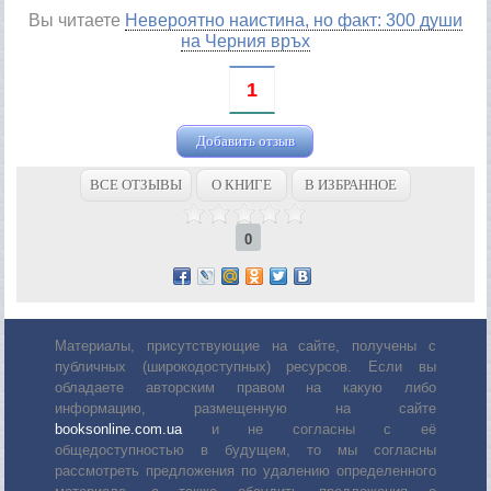
Вы читаете
Невероятно наистина, но факт: 300 души
на Черния връх
1
Добавить отзыв
ВСЕ ОТЗЫВЫ
О КНИГЕ
В ИЗБРАННОЕ
0
Материалы, присутствующие на сайте, получены с
публичных (широкодоступных) ресурсов. Если вы
обладаете авторским правом на какую либо
информацию, размещенную на сайте
booksonline.com.ua
и не согласны с её
общедоступностью в будущем, то мы согласны
рассмотреть предложения по удалению определенного