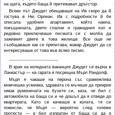
на щата, където баща й притежавал дръгстор.
Всеки път Джудит обещаваше на Ив скоро да й
гостува в Ню Орлеан. Ив с подробности й бе
описала удобния апартамент, който наела,
покъщнината, двете спални и грамадния хол и
редовно приключваше писмата си с молба да
заживеят двете в това жилище. Все още не
съобщаваше как се препитава, макар Джудит да се
интересуваше от това във всяко писмо.
--------------------------------
В края на коледната ваканция Джудит се върна в
Ланкастър — на гарата я посрещна Мърл Рандолф.
Мърл я чакаше на перона със срамежлива
момчешка усмивка, здравата се мъчеше да прикрие
някак руменината на бузите си, каза, че бил с
автомобила на баща си и че дошъл да я отведе до
квартирата. Като се качваше в колата, тя си
помисли, че Мърл — вероятно след големи
протести — е бил изпратен от баща си да я