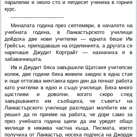
паралелки и около сто и петдесет ученика в горния
курс.
-----------------------------
Миналата година през септември, в началото на
учебната година, в Ланкастърското училище
дойдоха две нови учителки — едната беше Ив
Грейсън, преподаваше на отделенията, а другата се
наричаше Джудит Кортрайт — назначиха я в
забавачницата.
Ив и Джудит бяха завършили Щатския учителски
колеж, две години бяха живели заедно в една стая
и още оттогава мечтаеха един ден да почнат работа
като учителки в едно и също училище. Бяха много
щастливи и доволни, когато скоро след
завършването им съобщиха, че съветът на
Ланкастърското училище разгледал молбите им и
решил да ги приеме на работа, че дори само за
през учебната година щели да им уредят общо
жилище в някаква частна къща. Писмата, които
получиха от Ланкастър, носеха подписа на Джордж