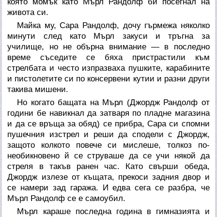
която момък като Мърл Рандолф би посегнал на
живота си.
Майка му, Сара Рандолф, дочу гърмежа няколко
минути след като Мърл закуси и тръгна за
училище, но не обърна внимание — в последно
време съседите се бяха пристрастили към
стрелбата и често изпразваха пушките, карабините
и пистолетите си по консервени кутии и разни други
такива мишени.
Но когато бащата на Мърл (Джордж Рандолф от
години бе навикнал да затваря по пладне магазина
и да се връща за обяд) се прибра, Сара си спомни
пушечния изстрел и реши да сподели с Джордж,
защото колкото повече си мислеше, толкоз по-
необикновено й се струваше да се учи някой да
стреля в такъв ранен час. Като свърши обеда,
Джордж излезе от къщата, прекоси задния двор и
се намери зад гаража. И едва сега се разбра, че
Мърл Рандолф се е самоубил.
Мърл караше последна година в гимназията и