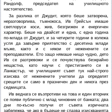
Рандолф, председател на училищното
настоятелство.
За разлика от Джудит, която беше затворена,
неразговорлива, тъмнокоса, Ив Грейсън имаше
светлоруси коси, жив, безгрижен и енергичен
характер. Беше на двайсет и една, с една година
по-млада от Джудит, и за четирите години в колежа
успя да завърже приятелство с десетина млади
мъже, както и с някои от неженените си
преподаватели. Ето защо нямаше нищо чудно, дето
Ив се разтревожи и се почувствува безкрайно
нещастна, като научи с пристигането си в
Ланкастър, че училищният съвет тук най-строго
изисква от неженените учители да определят
срещите си само в празничен ден и никога през
седмицата.
Ив веднага се възпротиви на това и един вторник
се появи публично с млад чиновник от банката; два
дни по-късно получи от съвета изричната
забележка, че ако в бъдеще не спазва изискванията