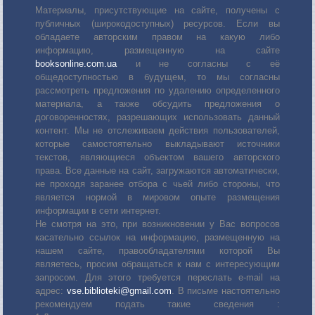
Материалы, присутствующие на сайте, получены с
публичных (широкодоступных) ресурсов. Если вы
обладаете авторским правом на какую либо
информацию, размещенную на сайте
booksonline.com.ua
и не согласны с её
общедоступностью в будущем, то мы согласны
рассмотреть предложения по удалению определенного
материала, а также обсудить предложения о
договоренностях, разрешающих использовать данный
контент. Мы не отслеживаем действия пользователей,
которые самостоятельно выкладывают источники
текстов, являющиеся объектом вашего авторского
права. Все данные на сайт, загружаются автоматически,
не проходя заранее отбора с чьей либо стороны, что
является нормой в мировом опыте размещения
информации в сети интернет.
Не смотря на это, при возникновении у Вас вопросов
касательно ссылок на информацию, размещенную на
нашем сайте, правообладателями которой Вы
являетесь, просим обращаться к нам с интересующим
запросом. Для этого требуется переслать е-mail на
адрес:
vse.biblioteki@gmail.com
. В письме настоятельно
рекомендуем подать такие сведения :