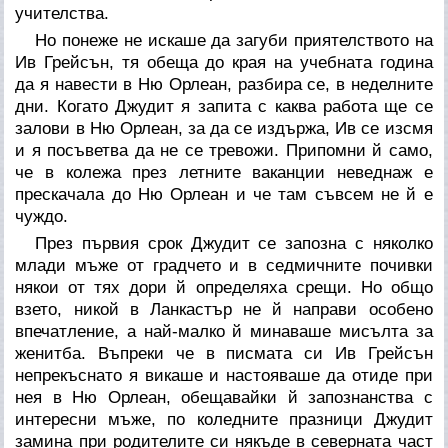
учителства.
Но понеже не искаше да загуби приятелството на
Ив Грейсън, тя обеща до края на учебната година
да я навести в Ню Орлеан, разбира се, в неделните
дни. Когато Джудит я запита с каква работа ще се
залови в Ню Орлеан, за да се издържа, Ив се изсмя
и я посъветва да не се тревожи. Припомни й само,
че в колежа през летните ваканции неведнаж е
прескачала до Ню Орлеан и че там съвсем не й е
чуждо.
През първия срок Джудит се запозна с няколко
млади мъже от градчето и в седмичните почивки
някои от тях дори й определяха срещи. Но общо
взето, никой в Ланкастър не й направи особено
впечатление, а най-малко й минаваше мисълта за
женитба. Въпреки че в писмата си Ив Грейсън
непрекъснато я викаше и настояваше да отиде при
нея в Ню Орлеан, обещавайки й запознанства с
интересни мъже, по коледните празници Джудит
замина при родителите си някъде в северната част