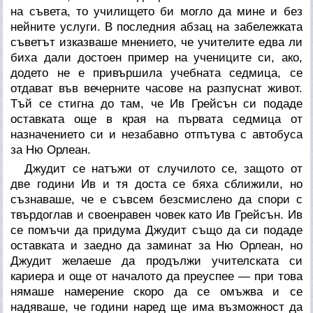
на съвета, то училището би могло да мине и без
нейните услуги. В последния абзац на забележката
съветът изказваше мнението, че учителите едва ли
биха дали достоен пример на учениците си, ако,
додето не е привършила учебната седмица, се
отдават във вечерните часове на разпуснат живот.
Тъй се стигна до там, че Ив Грейсън си подаде
оставката още в края на първата седмица от
назначението си и незабавно отпътува с автобуса
за Ню Орлеан.
Джудит се натъжи от случилото се, защото от
две години Ив и тя доста се бяха сближили, но
съзнаваше, че е съвсем безсмислено да спори с
твърдоглав и своенравен човек като Ив Грейсън. Ив
се помъчи да придума Джудит също да си подаде
оставката и заедно да заминат за Ню Орлеан, но
Джудит желаеше да продължи учителската си
кариера и още от началото да преуспее — при това
нямаше намерение скоро да се омъжва и се
надяваше, че години наред ще има възможност да