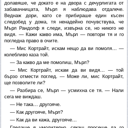
долавяше, че докато е на двора с дечурлигата от
забавачницата, Мърл я наблюдава отдалече.
Веднаж дори, като се прибираше един късен
следобед у дома, тя ненадейно почувствува, че
Мърл Рандолф я следи, извърна се, но никого не
видя. — Кажи какво има, Мърл — повтори тя и го
погледна право в очите.
— Мис Кортрайт, искам нещо да ви помоля… —
колебливо каза той.
— За какво да ме помолиш, Мърл?
— Мис Кортрайт, искам да ви видя… — той
бързо отмести поглед. — Може ли, мис Кортрайт,
ще позволите ли?
— Разбира се, Мърл — усмихна се тя. — Нали
сега ме виждаш.
— Не така… другояче.
— Как другояче, Мърл?
— Как да ви кажа, другояче…
Гледаше я умолително, сякаш просеше да го