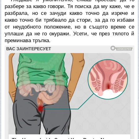
разбере за какво говори. Тя поиска да му каже, че е
разбрала, но се зачуди какво точно да изрече и
какво точно би трябвало да стори, за да го избави
от неудобното положение, но в същото време се
уплаши да не го окуражи. Усети, че през тялото й
преминава тръпка.