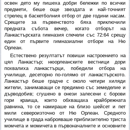
освен дето му пишеха добри бележки по всички
предмети, беше още звездата и най-точният
стрелец в баскетболния отбор от две години насам.
Срещите за първенството бяха приключили
предната събота вечер, когато отборът на
Ланкастърската гимназия спечели със 72:64 срещу
един от първите гимназиални отбори на Ню
Орлеан.
Естествено резултатът повиши настроението на
цял Ланкастър; нюорлеанските вестници дори
похвалиха ланкастърци, победили отбора на
училище, десеторно по-голямо от ланкастърското.
Ланкастър беше градче с около четири хиляди
жители, занимаващи се предимно със земеделие и
дърводобив; сгушено в онези залесени с борови
гори краища, които обхващаха крайбрежната
равнина, то се намираше на близо шейсет и пет
мили североизточно от Ню Орлеан. Средното
училище в града наброяваше приблизително триста
момчета и момичета в първоначалните и основните