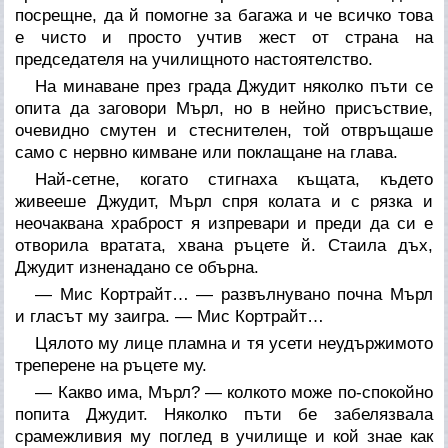
посрещне, да й помогне за багажа и че всичко това
е чисто и просто учтив жест от страна на
председателя на училищното настоятелство.
На минаване през града Джудит няколко пъти се
опита да заговори Мърл, но в нейно присъствие,
очевидно смутен и стеснителен, той отвръщаше
само с нервно кимване или поклащане на глава.
Най-сетне, когато стигнаха къщата, където
живееше Джудит, Мърл спря колата и с рязка и
неочаквана храброст я изпревари и преди да си е
отворила вратата, хвана ръцете й. Стаила дъх,
Джудит изненадано се обърна.
— Мис Кортрайт… — развълнувано почна Мърл
и гласът му заигра. — Мис Кортрайт…
Цялото му лице пламна и тя усети неудържимото
треперене на ръцете му.
— Какво има, Мърл? — колкото може по-спокойно
попита Джудит. Няколко пъти бе забелязвала
срамежливия му поглед в училище и кой знае как