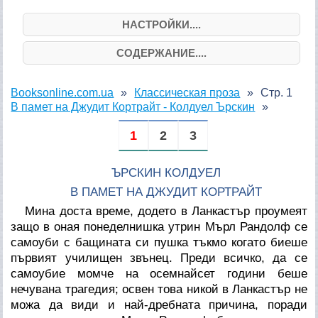
НАСТРОЙКИ....
СОДЕРЖАНИЕ....
Booksonline.com.ua
Классическая проза
Стр. 1
В памет на Джудит Кортрайт - Колдуел Ърскин
1
2
3
ЪРСКИН КОЛДУЕЛ
В ПАМЕТ НА ДЖУДИТ КОРТРАЙТ
Мина доста време, додето в Ланкастър проумеят
защо в оная понеделнишка утрин Мърл Рандолф се
самоуби с бащината си пушка тъкмо когато биеше
първият училищен звънец. Преди всичко, да се
самоубие момче на осемнайсет години беше
нечувана трагедия; освен това никой в Ланкастър не
можа да види и най-дребната причина, поради