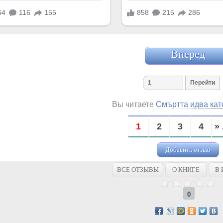
Вперед
Вы читаете
Смъртта идва кат
1
2
3
4
» 
Добавить отзыв
ВСЕ ОТЗЫВЫ
О КНИГЕ
В 
0