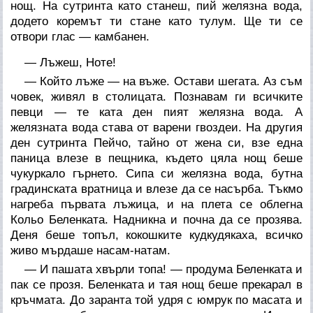
нощ. На сутринта като станеш, пий желязна вода,
додето коремът ти стане като тулум. Ще ти се
отвори глас — камбанен.
— Лъжеш, Ноте!
— Който лъже — на въже. Остави шегата. Аз съм
човек, живял в столицата. Познавам ги всичките
певци — те ката ден пият желязна вода. А
желязната вода става от варени гвоздеи. На другия
ден сутринта Пейчо, тайно от жена си, взе една
паница влезе в пещника, където цяла нощ беше
чукуркало гърнето. Сипа си желязна вода, бутна
градинската вратница и влезе да се насърба. Тъкмо
нагреба първата лъжица, и на плета се облегна
Кольо Беленката. Надникна и почна да се прозява.
Деня беше топъл, кокошките кудкудякаха, всичко
живо мърдаше насам-натам.
— И пашата хвърли топа! — продума Беленката и
пак се прозя. Беленката и тая нощ беше прекарал в
кръчмата. До заранта той удря с юмрук по масата и