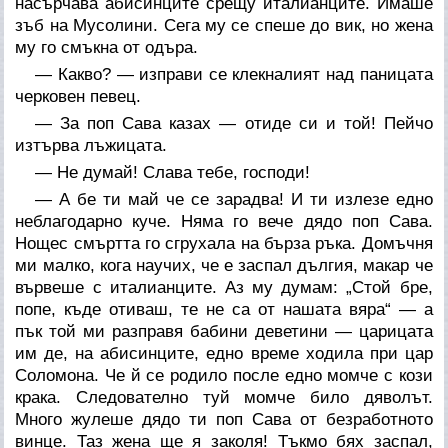
насърчава абисинците срещу италианците. Имаше
зъб на Мусолини. Сега му се спеше до вик, но жена
му го смъкна от одъра.
— Какво? — изправи се клекналият над паницата
черковен певец.
— За поп Сава казах — отиде си и той! Пейчо
изтърва лъжицата.
— Не думай! Слава тебе, господи!
— А бе ти май че се зарадва! И ти излезе едно
неблагодарно куче. Няма го вече дядо поп Сава.
Нощес смъртта го сгрухала на бърза ръка. Домъчня
ми малко, кога научих, че е заспал дългия, макар че
вървеше с италианците. Аз му думам: „Стой бре,
попе, къде отиваш, те не са от нашата вяра“ — а
пък той ми разправя бабини деветини — царицата
им де, на абисинците, едно време ходила при цар
Соломона. Че й се родило после едно момче с кози
крака. Следователно туй момче било дяволът.
Много жулеше дядо ти поп Сава от безработното
винце. Таз жена ще я заколя! Тъкмо бях заспал,