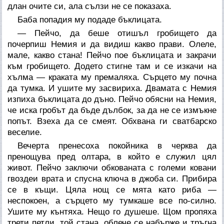
длан очите си, ала сълзи не се показаха.
Баба попадия му подаде бъклицата.
— Пейчо, да беше отишъл гробището да
почерпиш Немия и да видиш какво прави. Олеле,
мале, какво стана! Пейчо пое бъклицата и закрачи
към гробището. Додето стигне там и се изкачи на
хълма — краката му премаляха. Сърцето му почна
да тумка. И ушите му засвириха. Двамата с Немия
изпиха бъклицата до дъно. Пейчо обясни на Немия,
че иска гробът да бъде дълбок, за да не се измъкне
попът. Взеха да се смеят. Обхвана ги сватбарско
веселие.
Вечерта пренесоха покойника в черква да
пренощува пред олтара, в който е служил цял
живот. Пейчо заключи обкованата с големи ковани
гвоздеи врата и спусна ключа в джоба си. Прибира
се в къщи. Цяла нощ се мята като риба —
неспокоен, а сърцето му тумкаше все по-силно.
Ушите му кънтяха. Нещо го душеше. Щом пропяха
трети петли, той стана, облече се набърже и тръгна