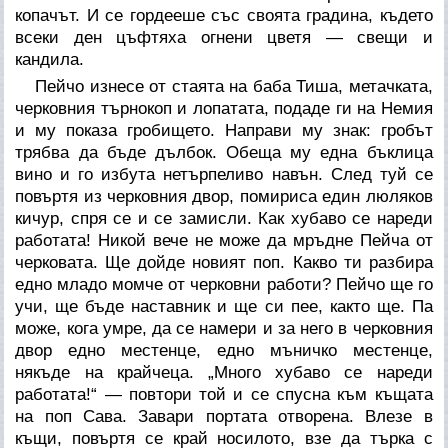
копачът. И се гордееше със своята градина, където
всеки ден цъфтяха огнени цветя — свещи и
кандила.
Пейчо изнесе от стаята на баба Тиша, метачката,
черковния търнокоп и лопатата, подаде ги на Немия
и му показа гробището. Направи му знак: гробът
трябва да бъде дълбок. Обеща му една бъклица
вино и го избута нетърпеливо навън. След туй се
повъртя из черковния двор, помириса един люляков
кичур, спря се и се замисли. Как хубаво се нареди
работата! Никой вече не може да мръдне Пейча от
черковата. Ще дойде новият поп. Какво ти разбира
едно младо момче от черковни работи? Пейчо ще го
учи, ще бъде наставник и ще си пее, както ще. Па
може, кога умре, да се намери и за него в черковния
двор едно местенце, едно мъничко местенце,
някъде на крайчеца. „Много хубаво се нареди
работата!“ — повтори той и се спусна към къщата
на поп Сава. Завари портата отворена. Влезе в
къщи, повъртя се край носилото, взе да търка с