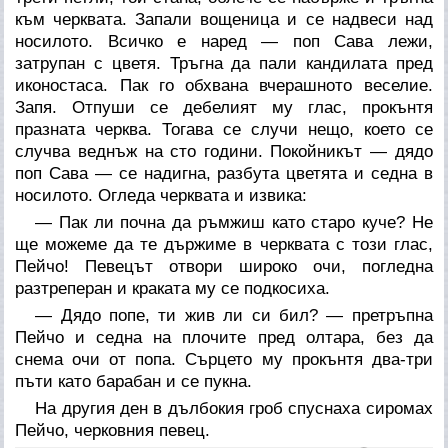
към черквата. Запали вощеница и се надвеси над
носилото. Всичко е наред — поп Сава лежи,
затрупан с цветя. Тръгна да пали кандилата пред
иконостаса. Пак го обхвана вчерашното веселие.
Запя. Отпуши се дебелият му глас, прокънтя
празната черква. Тогава се случи нещо, което се
случва веднъж на сто години. Покойникът — дядо
поп Сава — се надигна, разбута цветята и седна в
носилото. Огледа черквата и извика:
— Пак ли почна да ръмжиш като старо куче? Не
ще можеме да те държиме в черквата с този глас,
Пейчо! Певецът отвори широко очи, погледна
разтреперан и краката му се подкосиха.
— Дядо попе, ти жив ли си бил? — претръпна
Пейчо и седна на плочите пред олтара, без да
снема очи от попа. Сърцето му прокънтя два-три
пъти като барабан и се пукна.
На другия ден в дълбокия гроб спуснаха сиромах
Пейчо, черковния певец.