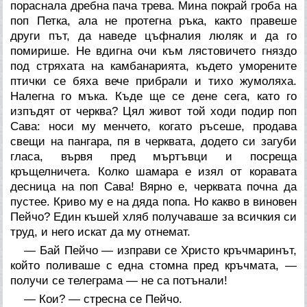
пораснала дребна пача трева. Мина покрай гроба на
поп Петка, ала не протегна ръка, както правеше
други път, да наведе цъфналия люляк и да го
помирише. Не вдигна очи към лястовичето гняздо
под стряхата на камбанарията, където уморените
птички се бяха вече прибрали и тихо жумоляха.
Налегна го мъка. Къде ще се дене сега, като го
изпъдят от черква? Цял живот той ходи подир поп
Сава: носи му менчето, когато ръсеше, продава
свещи на пангара, пя в черквата, додето си загуби
гласа, вървя пред мъртъвци и посреща
кръщелничета. Колко шамара е изял от коравата
десница на поп Сава! Вярно е, черквата почна да
пустее. Криво му е на дяда попа. Но какво в виновен
Пейчо? Един къшей хляб получаваше за всичкия си
труд, и него искат да му отнемат.
— Бай Пейчо — изправи се Христо кръчмаринът,
който поливаше с една стомна пред кръчмата, —
получи се телеграма — не са потънали!
— Кои? — стресна се Пейчо.