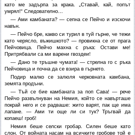
като ме задърпа за крака. „Ставай, кай, попът
умрял!“ Следователно…
— Ами камбаната? — сепна се Пейчо и изскочи
навън.
— Пейчо бре, какво си турил в туй гърне, че тежи
като черясло, въжишкото? — провикна се от прага
Пейчовица. Пейчо махна с ръка: Остави ме!
Притрябвали са ми варени гвоздеи!
— Дано те тръшне чумата! — стрелна го с ръка
Пейчовица и почна да се взира в гърнето.
Подир малко се залюля черковната камбана,
земята продъни.
— Тъй се бие камбаната за поп Сава! — рече
Пейчо развълнуван на Немия, който се навърташе
покрай него и се радваше: жито варят, пак ще има
лапане. — Ами ти още ли си тук? Тръгвай да
копаеш! гроб!
Немия беше селски гробар. Силен беше като
слон. От войната насам на всичките гробове той е