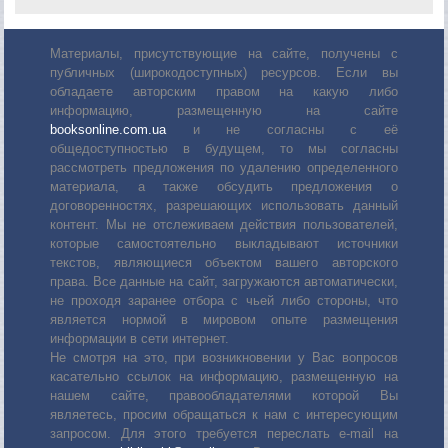
Материалы, присутствующие на сайте, получены с
публичных (широкодоступных) ресурсов. Если вы
обладаете авторским правом на какую либо
информацию, размещенную на сайте
booksonline.com.ua
и не согласны с её
общедоступностью в будущем, то мы согласны
рассмотреть предложения по удалению определенного
материала, а также обсудить предложения о
договоренностях, разрешающих использовать данный
контент. Мы не отслеживаем действия пользователей,
которые самостоятельно выкладывают источники
текстов, являющиеся объектом вашего авторского
права. Все данные на сайт, загружаются автоматически,
не проходя заранее отбора с чьей либо стороны, что
является нормой в мировом опыте размещения
информации в сети интернет.
Не смотря на это, при возникновении у Вас вопросов
касательно ссылок на информацию, размещенную на
нашем сайте, правообладателями которой Вы
являетесь, просим обращаться к нам с интересующим
запросом. Для этого требуется переслать е-mail на