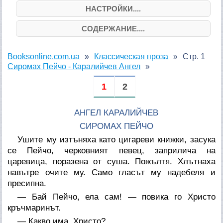
НАСТРОЙКИ....
СОДЕРЖАНИЕ....
Booksonline.com.ua
Классическая проза
Стр. 1
Сиромах Пейчо - Каралийчев Ангел
1
2
АНГЕЛ КАРАЛИЙЧЕВ
СИРОМАХ ПЕЙЧО
Ушите му изтъняха като цигареви книжки, засука
се Пейчо, черковният певец, заприлича на
царевица, поразена от суша. Пожълтя. Хлътнаха
навътре очите му. Само гласът му надебеля и
пресипна.
— Бай Пейчо, ела сам! — повика го Христо
кръчмаринът.
— Какво има, Христо?