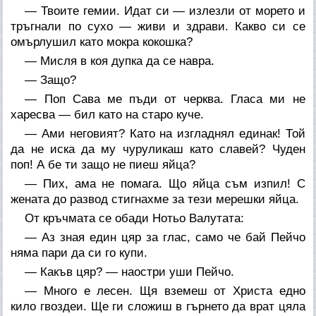
— Твоите гемии. Идат си — излезли от морето и
тръгнали по сухо — живи и здрави. Какво си се
омърлушил като мокра кокошка?
— Мисля в коя дупка да се навра.
— Защо?
— Поп Сава ме пъди от черква. Гласа ми не
харесва — бил като на старо куче.
— Ами неговият? Като на изгладнял единак! Той
да не иска да му чуруликаш като славей? Чуден
поп! А бе ти защо не пиеш яйца?
— Пих, ама не помага. Що яйца съм изпил! С
жената до развод стигнахме за тези мерешки яйца.
От кръчмата се обади Нотьо Валутата:
— Аз зная един цяр за глас, само че бай Пейчо
няма пари да си го купи.
— Какъв цяр? — наостри уши Пейчо.
— Много е лесен. Щя вземеш от Христа едно
кило гвоздеи. Ще ги сложиш в гърнето да врат цяла