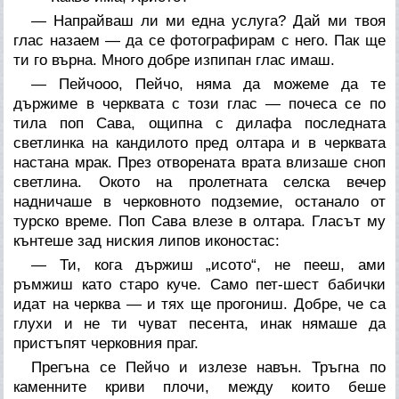
— Напрайваш ли ми една услуга? Дай ми твоя
глас назаем — да се фотографирам с него. Пак ще
ти го върна. Много добре изпипан глас имаш.
— Пейчооо, Пейчо, няма да можеме да те
държиме в черквата с този глас — почеса се по
тила поп Сава, ощипна с дилафа последната
светлинка на кандилото пред олтара и в черквата
настана мрак. През отворената врата влизаше сноп
светлина. Окото на пролетната селска вечер
надничаше в черковното подземие, останало от
турско време. Поп Сава влезе в олтара. Гласът му
кънтеше зад ниския липов иконостас:
— Ти, кога държиш „исото“, не пееш, ами
ръмжиш като старо куче. Само пет-шест бабички
идат на черква — и тях ще прогониш. Добре, че са
глухи и не ти чуват песента, инак нямаше да
пристъпят черковния праг.
Прегъна се Пейчо и излезе навън. Тръгна по
каменните криви плочи, между които беше