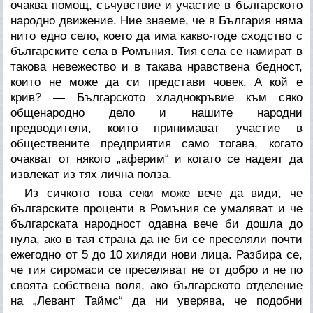
очаква помощ, съчувствие и участие в българското
народно движение. Ние знаеме, че в България няма
нито едно село, което да има какво-годе сходство с
българските села в Ромъния. Тия села се намират в
такова невежество и в такава нравствена бедност,
които не може да си представи човек. А кой е
крив? — Българското хладнокръвие към сяко
общенародно дело и нашите народни
предводители, които принимават участие в
обществените предприятия само тогава, когато
очакват от някого „аферим“ и когато се надеят да
извлекат из тях лична полза.
Из сичкото това секи може вече да види, че
българските проценти в Ромъния се умаляват и че
българската народност одавна вече би дошла до
нула, ако в тая страна да не би се преселяли почти
ежегодно от 5 до 10 хиляди нови лица. Разбира се,
че тия сиромаси се преселяват не от добро и не по
своята собствена воля, ако българското отделение
на „Левант Таймс“ да ни уверява, че подобни