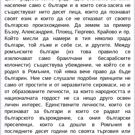
населени само с българи и в които сега-засега не
съществуват нито десет лица, които да познават
своят език и които да се не отказват от своето
българско произхождение. Да земем за пример
Бъзоу, Александрия, Плоещ, Гюргево, Крайово и пр.
Който мисли да намери в тия няколко града
българи, той лъже и себе си, и другите. Между
ромънските българи (из това правило се
изключават само браилчани и бесарабските
колонисти) съществува убеждение, че който се е
родил в Ромъния, той няма вече право да бъде
българин. Ние сме слушали подобни принципи не
само от простите и от неразвитите сиромаси, но и
от образованите личности, за които народността и
националната гордост не са нищо друго освен
личен интерес. Единствените личности, които се
признават за българи и които се радват на
българското възрождение, са ония български
преселенци, които са дошли в Ромъния в
последните десет години по своята търговия или