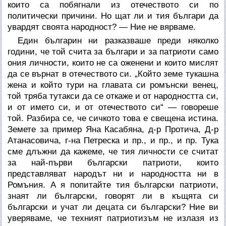
които са побягнали из отечеството си по
политически причини. Но щат ли и тия българи да
увардят своята народност? — Ние не вярваме.
Един българин ни разказваше преди няколко
години, че той счита за българи и за патриоти само
ония личности, които не са оженени и които мислят
да се върнат в отечеството си. „Който земе тукашна
жена и който тури на главата си ромънски венец,
той тряба тутакси да се откаже и от народността си,
и от името си, и от отечеството си“ — говореше
той. Разбира се, че сичкото това е свещена истина.
Земете за пример Яна Касабяна, д-р Протича, Д-р
Атанасовича, г-на Петреска и пр., и пр., и пр. Тука
сме длъжни да кажеме, че тия личности се считат
за най-първи български патриоти, които
представляват народът ни и народността ни в
Ромъния. А я попитайте тия български патриоти,
знаят ли български, говорят ли в къщята си
български и учат ли децата си български? Ние ви
уверяваме, че техният патриотизъм не излазя из