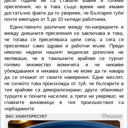
десет години не са станали важни и големи
преселения; но в това също време ние имаме
достатъчно факти да го увериме, че България губи
почти ежегодно от 5 до 10 хиляди работника.
Единственото различие между по-напредните и
между днешните преселения се заключава в това,
че тогава се преселяваха цели села, а сега се
преселяват само здрави и работни мъже. Преди
няколко недели нашият видински дописник ни
являваше, че в тамошните крайове се турчат
голямо множество момичета и че никакви
убеждавания и никаква сила не може да ги накара
да се откажат от своите намерения. Едни мислят,
че сичкото това произхожда от туй, че българите в
тия крайове са деморализирани; други обвиняват
турците и техните насилия; а трети ни уверяват, че
главните виновници в тия произшествия са
чорбаджиите