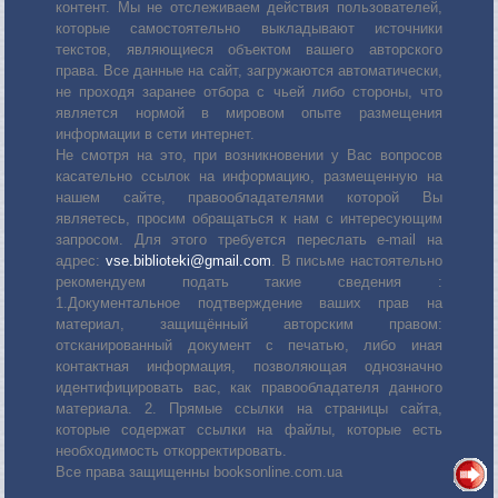
контент. Мы не отслеживаем действия пользователей,
которые самостоятельно выкладывают источники
текстов, являющиеся объектом вашего авторского
права. Все данные на сайт, загружаются автоматически,
не проходя заранее отбора с чьей либо стороны, что
является нормой в мировом опыте размещения
информации в сети интернет.
Не смотря на это, при возникновении у Вас вопросов
касательно ссылок на информацию, размещенную на
нашем сайте, правообладателями которой Вы
являетесь, просим обращаться к нам с интересующим
запросом. Для этого требуется переслать е-mail на
адрес:
vse.biblioteki@gmail.com
. В письме настоятельно
рекомендуем подать такие сведения :
1.Документальное подтверждение ваших прав на
материал, защищённый авторским правом:
отсканированный документ с печатью, либо иная
контактная информация, позволяющая однозначно
идентифицировать вас, как правообладателя данного
материала. 2. Прямые ссылки на страницы сайта,
которые содержат ссылки на файлы, которые есть
необходимость откорректировать.
Все права защищенны booksonline.com.ua