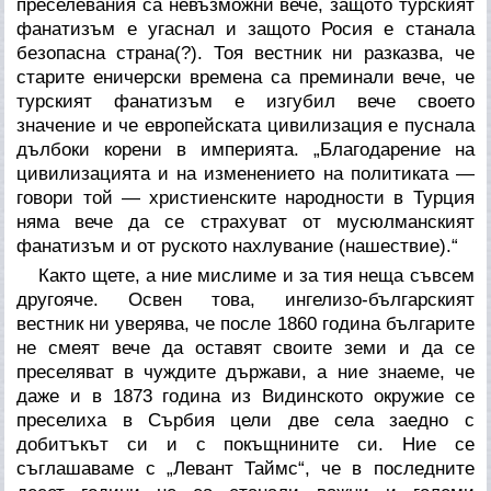
преселевания са невъзможни вече, защото турският
фанатизъм е угаснал и защото Росия е станала
безопасна страна(?). Тоя вестник ни разказва, че
старите еничерски времена са преминали вече, че
турският фанатизъм е изгубил вече своето
значение и че европейската цивилизация е пуснала
дълбоки корени в империята. „Благодарение на
цивилизацията и на изменението на политиката —
говори той — христиенските народности в Турция
няма вече да се страхуват от мусюлманският
фанатизъм и от руското нахлувание (нашествие).“
Както щете, а ние мислиме и за тия неща съвсем
другояче. Освен това, ингелизо-българският
вестник ни уверява, че после 1860 година българите
не смеят вече да оставят своите земи и да се
преселяват в чуждите държави, а ние знаеме, че
даже и в 1873 година из Видинското окружие се
преселиха в Сърбия цели две села заедно с
добитъкът си и с покъщнините си. Ние се
съглашаваме с „Левант Таймс“, че в последните