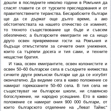
дошли в последните няколко години в Ромъния да
спасят главите си от турските преследования и от
правителствените тиранства. Бесарабските българи
ще да се държат още дълго време, а ако
обстоятелствата на нашето отечество се изменят,
то тяхното съществование ще бъде и съвсем
обезпечено; а българските емигранти не са нищо
друго освен привременни гости на Ромъния и
бъдъщи отмъстители за сичките ония унижения,
които са търпели досега и тия сами, и техните
нещастни братия.
И така, освен емигрантите, освен колонистите и
освен 50–60 български села в съседните княжества
сичките други ромънски българи ще да се изгубят
окончателно. Да видиме сега в какво положение се
намират гореказаните 50–60 села. В тия села не
съществуват ни български школи, ни славянско
богослужение, ни народно усещание. Ето в какво
положение се намират ония 900 000 българи, от
които българското отделение на „Леват Таймс“