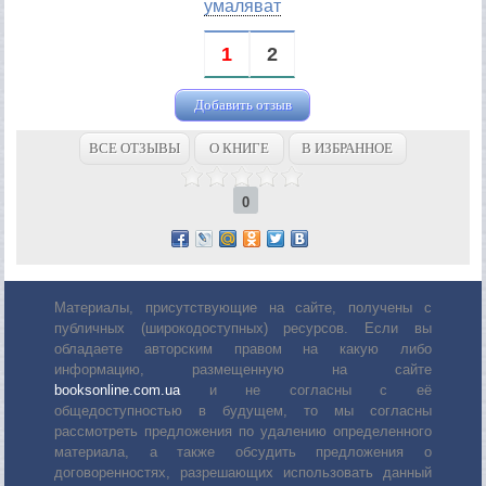
умаляват
1
2
Добавить отзыв
ВСЕ ОТЗЫВЫ
О КНИГЕ
В ИЗБРАННОЕ
0
Материалы, присутствующие на сайте, получены с
публичных (широкодоступных) ресурсов. Если вы
обладаете авторским правом на какую либо
информацию, размещенную на сайте
booksonline.com.ua
и не согласны с её
общедоступностью в будущем, то мы согласны
рассмотреть предложения по удалению определенного
материала, а также обсудить предложения о
договоренностях, разрешающих использовать данный