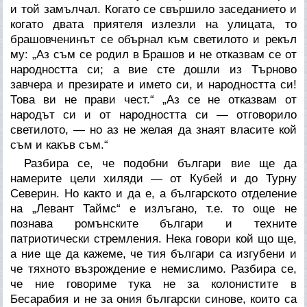
и той замълчал. Когато се свършило заседанието и
когато двата приятеля излезли на улицата, то
брашовченинът се обърнал към светилото и рекъл
му: „Аз съм се родил в Брашов и не отказвам се от
народността си; а вие сте дошли из Търново
завчера и презирате и името си, и народността си!
Това ви не прави чест.“ „Аз се не отказвам от
народът си и от народността си — отговорило
светилото, — но аз не желая да знаят власите кой
съм и какъв съм.“
Разбира се, че подобни българи вие ще да
намерите цели хиляди — от Кубей и до Турну
Северин. Но както и да е, а българското отделение
на „Левант Таймс“ е излъгано, т.е. то още не
познава ромънските българи и техните
патриотически стремления. Нека говори кой що ще,
а ние ще да кажеме, че тия българи са изгубени и
че тяхното възрождение е немислимо. Разбира се,
че ние говориме тука не за колонистите в
Бесарабия и не за ония български синове, които са