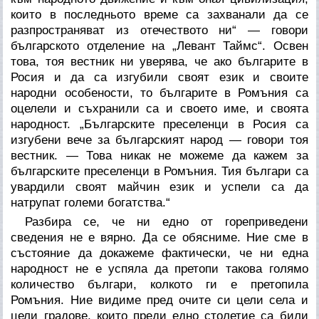
които в последньото време са захванали да се
разпространяват из отечеството ни“ — говори
българското отделение на „Левант Таймс“. Освен
това, тоя вестник ни уверява, че ако българите в
Росия и да са изгубили своят език и своите
народни особености, то българите в Ромъния са
оцелели и съхранили са и своето име, и своята
народност. „Българските преселенци в Росия са
изгубени вече за българският народ — говори тоя
вестник. — Това никак не можеме да кажем за
българските преселенци в Ромъния. Тия българи са
увардили своят майчин език и успели са да
натрупат големи богатства.“
Разбира се, че ни едно от гореприведени
сведения не е вярно. Да се обясниме. Ние сме в
състояние да докажеме фактически, че ни една
народност не е успяла да претопи такова голямо
количество българи, колкото ги е претопила
Ромъния. Ние видиме пред очите си цели села и
цели градове, които преди едно столетие са били