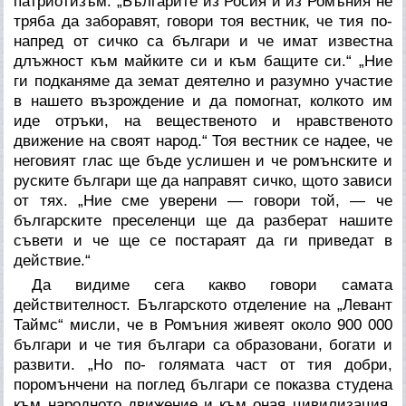
патриотизъм. „Българите из Росия и из Ромъния не
тряба да заборавят, говори тоя вестник, че тия по-
напред от сичко са българи и че имат известна
длъжност към майките си и към бащите си.“ „Ние
ги подканяме да земат деятелно и разумно участие
в нашето възрождение и да помогнат, колкото им
иде отръки, на вещественото и нравственото
движение на своят народ.“ Тоя вестник се надее, че
неговият глас ще бъде услишен и че ромънските и
руските българи ще да направят сичко, щото зависи
от тях. „Ние сме уверени — говори той, — че
българските преселенци ще да разберат нашите
съвети и че ще се постараят да ги приведат в
действие.“
Да видиме сега какво говори самата
действителност. Българското отделение на „Левант
Таймс“ мисли, че в Ромъния живеят около 900 000
българи и че тия българи са образовани, богати и
развити. „Но по- голямата част от тия добри,
поромънчени на поглед българи се показва студена
към народното движение и към оная цивилизация,