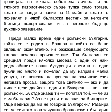
границата на тяхната собствена личност и че
тяхното патриотическо сърце тупка само тогава,
когато се наяде и напие на 11 майя и когато го
похвалят в някой български вестник за неговите
бъдъщи пожертвования и за неговото бъдъще
духовно завещание.
Преди малко време един ромънски българин,
който се е родил в Брашов и който се беше
овлашил окончателно, ни разказваше следующето
твърде печално произшествие. Тоя българин се
срещнал преди няколко месеца с един от най-
родолюбивите наши букурещки светила в едно
публично място и пожелал да му направи малка
услуга, т.е. поискал да преведе на ромънски език
неговата просба, защото това светило — ако и да
живее цели двайсет години в Букурещ — не знае
ромънски. „А отде знаеш ти — попитал той, — че аз
съм българин? Аз не ща нито да зная за българите.
Още веднъж да ми не говориш български.“ Разбира
се, че сичкото това зачудило брашовският българин