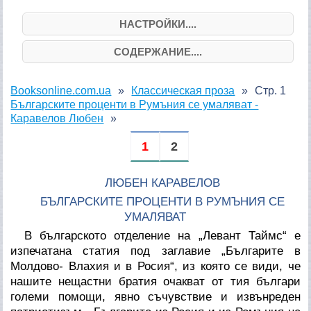
НАСТРОЙКИ....
СОДЕРЖАНИЕ....
Booksonline.com.ua
Классическая проза
Стр. 1
Българските проценти в Румъния се умаляват -
Каравелов Любен
1
2
ЛЮБЕН КАРАВЕЛОВ
БЪЛГАРСКИТЕ ПРОЦЕНТИ В РУМЪНИЯ СЕ
УМАЛЯВАТ
В българското отделение на „Левант Таймс“ е
изпечатана статия под заглавие „Българите в
Молдово- Влахия и в Росия“, из която се види, че
нашите нещастни братия очакват от тия българи
големи помощи, явно съчувствие и извънреден