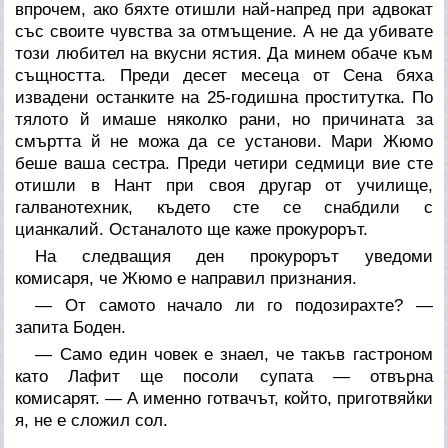
впрочем, ако бяхте отишли най-напред при адвокат
със своите чувства за отмъщение. А не да убивате
този любител на вкусни ястия. Да минем обаче към
същността. Преди десет месеца от Сена бяха
извадени останките на 25-годишна проститутка. По
тялото й имаше няколко рани, но причината за
смъртта й не можа да се установи. Мари Жюмо
беше ваша сестра. Преди четири седмици вие сте
отишли в Нант при своя другар от училище,
галванотехник, където сте се снабдили с
цианкалий. Останалото ще каже прокурорът.
На следващия ден прокурорът уведоми
комисаря, че Жюмо е направил признания.
— От самото начало ли го подозирахте? —
запита Боден.
— Само един човек е знаел, че такъв гастроном
като Лафит ще посоли супата — отвърна
комисарят. — А именно готвачът, който, приготвяйки
я, не е сложил сол.
,