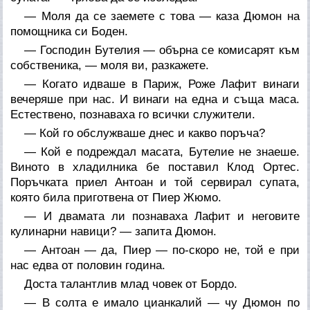
— Моля да се заемете с това — каза Дюмон на
помощника си Боден.
— Господин Бутелия — обърна се комисарят към
собственика, — моля ви, разкажете.
— Когато идваше в Париж, Роже Лафит винаги
вечеряше при нас. И винаги на една и съща маса.
Естествено, познаваха го всички служители.
— Кой го обслужваше днес и какво поръча?
— Кой е подреждал масата, Бутелие не знаеше.
Виното в хладилника бе поставил Клод Ортес.
Поръчката приел Антоан и той сервирал супата,
която била приготвена от Пиер Жюмо.
— И двамата ли познаваха Лафит и неговите
кулинарни навици? — запита Дюмон.
— Антоан — да, Пиер — по-скоро не, той е при
нас едва от половин година.
Доста талантлив млад човек от Бордо.
— В солта е имало цианкалий — чу Дюмон по