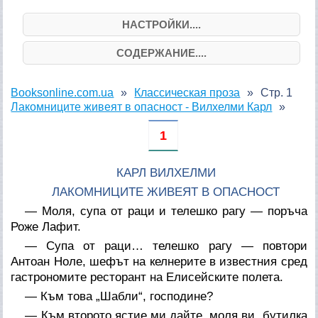
НАСТРОЙКИ....
СОДЕРЖАНИЕ....
Booksonline.com.ua
Классическая проза
Стр. 1
Лакомниците живеят в опасност - Вилхелми Карл
1
КАРЛ ВИЛХЕЛМИ
ЛАКОМНИЦИТЕ ЖИВЕЯТ В ОПАСНОСТ
— Моля, супа от раци и телешко рагу — поръча
Роже Лафит.
— Супа от раци… телешко рагу — повтори
Антоан Ноле, шефът на келнерите в известния сред
гастрономите ресторант на Елисейските полета.
— Към това „Шабли“, господине?
— Към второто ястие ми дайте, моля ви, бутилка