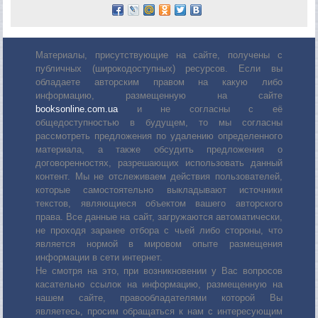
Материалы, присутствующие на сайте, получены с
публичных (широкодоступных) ресурсов. Если вы
обладаете авторским правом на какую либо
информацию, размещенную на сайте
booksonline.com.ua
и не согласны с её
общедоступностью в будущем, то мы согласны
рассмотреть предложения по удалению определенного
материала, а также обсудить предложения о
договоренностях, разрешающих использовать данный
контент. Мы не отслеживаем действия пользователей,
которые самостоятельно выкладывают источники
текстов, являющиеся объектом вашего авторского
права. Все данные на сайт, загружаются автоматически,
не проходя заранее отбора с чьей либо стороны, что
является нормой в мировом опыте размещения
информации в сети интернет.
Не смотря на это, при возникновении у Вас вопросов
касательно ссылок на информацию, размещенную на
нашем сайте, правообладателями которой Вы
являетесь, просим обращаться к нам с интересующим