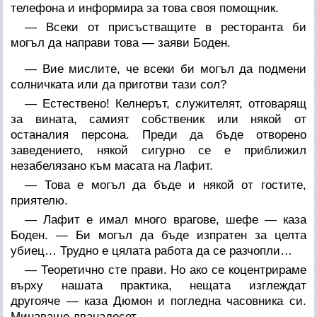
телефона и информира за това своя помощник.
— Всеки от присъстващите в ресторанта би
могъл да направи това — заяви Боден.
— Вие мислите, че всеки би могъл да подмени
солничката или да приготви тази сол?
— Естествено! Келнерът, служителят, отговарящ
за вината, самият собственик или някой от
останалия персона. Преди да бъде отворено
заведението, някой сигурно се е приближил
незабелязано към масата на Лафит.
— Това е могъл да бъде и някой от гостите,
приятелю.
— Лафит е имал много врагове, шефе — каза
Боден. — Би могъл да бъде изпратен за целта
убиец… Трудно е цялата работа да се разчопли…
— Теоретично сте прави. Но ако се коцентрираме
върху нашата практика, нещата изглеждат
другояче — каза Дюмон и погледна часовника си.
Минаваше дванадесет.