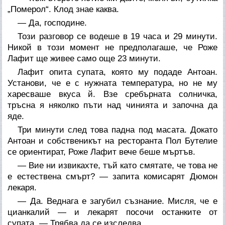
„Померол“. Клод знае каква.
— Да, господине.
Този разговор се водеше в 19 часа и 29 минути.
Никой в този момент не предполагаше, че Роже
Лафит ще живее само още 23 минути.
Лафит опита супата, която му подаде Антоан.
Установи, че е с нужната температура, но не му
харесваше вкуса й. Взе сребърната солничка,
тръсна я няколко пъти над чинията и започна да
яде.
Три минути след това падна под масата. Докато
Антоан и собственикът на ресторанта Пол Бутелие
се ориентират, Роже Лафит вече беше мъртъв.
— Вие ни извикахте, тъй като смятате, че това не
е естествена смърт? — запита комисарят Дюмон
лекаря.
— Да. Веднага е загубил съзнание. Мисля, че е
цианкалий — и лекарят посочи останките от
супата. — Трябва да се изследва.