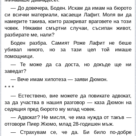
— До довечера, Боден. Искам да имам на бюрото
си всички материали, касаещи Лафит. Моля ви да
намерите такива, които разкриват враговете на този
човек. Някакви смъртни случаи, съсипан живот,
разбирате ме, нали?
Боден разбра. Самият Роже Лафит не беше
убивал никого, но за тази цел той имаше
помощници.
— Те може да са доста, но докъде ще ни
заведат?
— Вече имам хипотеза — заяви Дюмон.
* * *
— Естествено, вие можете да повикате адвокат,
за да участва в нашия разговор — каза Дюмон на
седящия пред бюрото му млад човек.
— Адвокат? Не мисля, че има нужда от такъв —
отговори Пиер Жюмо, млад 28-годишен мъж.
— Страхувам се, че да. Би било по-добре