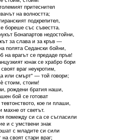
сѐ стоим, стоим!
големият притеснител
вачът на волността;
тиранският подкрепител,
се бореше със съвестта.
т Бонапартов недостойни,
кът за слава и за кръв —
на полята Седански бойни,
об на врагът се предаде пръв!
нцузкият юнак се храбро бори
 своят враг неукротим,
а или смърт“ — той говори;
сѐ стоим, стоим!
и, рождени братия наши,
ашен бой се готоват
 тевтонството, кое ги плаши,
ги махне от светът.
омежду си са се съгласили
ие и с умствени знак
ршат с младите си сили
 на своят стари враг;