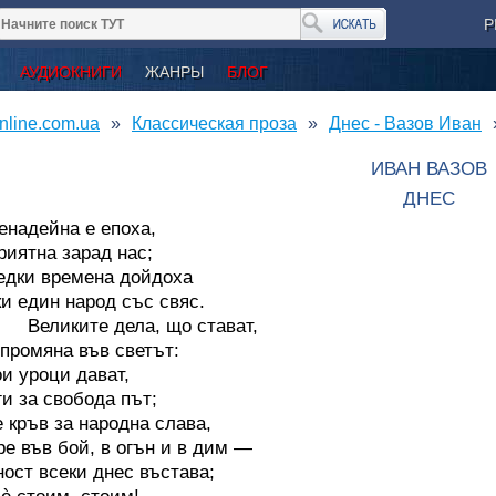
Р
АУДИОКНИГИ
ЖАНРЫ
БЛОГ
nline.com.ua
Классическая проза
Днес - Вазов Иван
ИВАН ВАЗОВ
ДНЕС
енадейна е епоха,
риятна зарад нас;
едки времена дойдоха
ки един народ със свяс.
ките дела, що стават,
 промяна във светът:
ои уроци дават,
ги за свобода път;
е кръв за народна слава,
ре във бой, в огън и в дим —
ност всеки днес въстава;