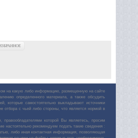
ИЗБРАННОЕ
авом на какую либо информацию, размещенную на сайте
лению определенного материала, а также обсудить
ей, которые самостоятельно выкладывают источники
е отбора с чьей либо стороны, что является нормой в
, правообладателями которой Вы являетесь, просим
ьме настоятельно рекомендуем подать такие сведения :
атью, либо иная контактная информация, позволяющая
одержат ссылки на файлы, которые есть необходимость