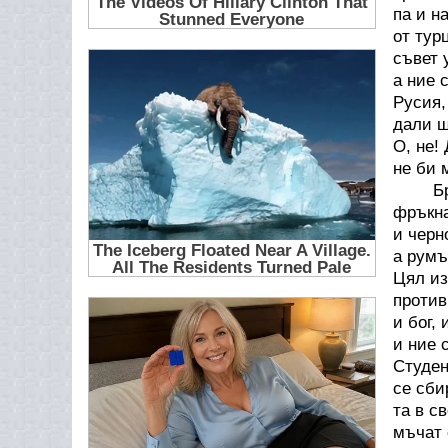
па и н
от тур
съвет 
а ние 
Русия,
дали щ
О, не!
не би 
Братс
фръкна
и черн
а румъ
Цял из
против
и бог,
и ние 
Студен
се сби
та в с
мъчат 