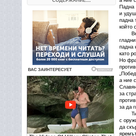
а ние 
СОДЕРЖАНИЕ....
Падна 
и удуш
падна 
който 
Внукъ
гладни
падна 
като р
Но фра
против
„Побед
а ние 
Славян
за стр
против
за да 
Тия п
с оруж
да скъ
яремът