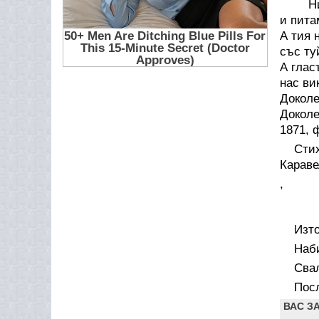
Ние ч
и пита
А тия 
със ту
А глас
нас ви
Доколе
Доколе
1871, 
Сти
Караве
,
Изто
Наб
Свал
Посл