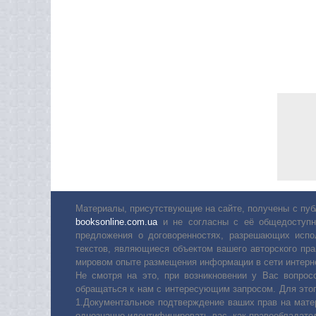
Материалы, присутствующие на сайте, получены с пуб
booksonline.com.ua
и не согласны с её общедоступн
предложения о договоренностях, разрешающих испо
текстов, являющиеся объектом вашего авторского пра
мировом опыте размещения информации в сети интерн
Не смотря на это, при возникновении у Вас вопро
обращаться к нам с интересующим запросом. Для этог
1.Документальное подтверждение ваших прав на мате
однозначно идентифицировать вас, как правообладате