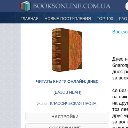
ГЛАВНАЯ
НОВЫЕ ПОСТУПЛЕНИЯ
ТОР-100
FAQ
Bookso
Днес н
благоп
днес р
за все
ЧИТАТЬ КНИГУ ОНЛАЙН: ДНЕС
Вели
се без
(
ВАЗОВ ИВАН
)
на няк
на дру
КЛАССИЧЕСКАЯ ПРОЗА
Жанр :
;
тоз ле
друг м
НАСТРОЙКИ....
за вол