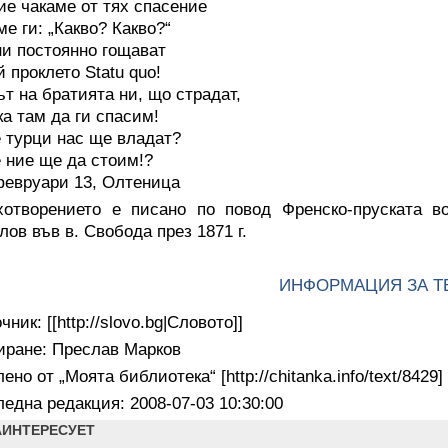
акаме от тях спасение
ме ги: „Какво? Какво?“
ни постоянно гощават
й проклето Statu quo!
ът на братията ни, що страдат,
ка там да ги спасим!
 турци нас ще владат?
 ние ще да стоим!?
февруари 13, Олтеница
хотворението е писано по повод Френско-пруската в
лов във в. Свобода през 1871 г.
ИНФОРМАЦИЯ ЗА Т
чник: [[http://slovo.bg|Словото]]
иране: Преслав Марков
ено от „Моята библиотека“ [http://chitanka.info/text/8429]
една редакция: 2008-07-03 10:30:00