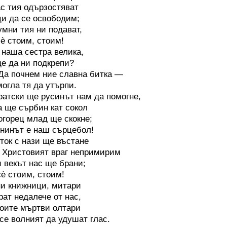
ас тия одързостяват
ци да се освободим;
умни тия ни подават,
сѐ стоим, стоим!
 наша сестра велика,
е да ни подкрепи?
Да почнем
ние славна битка —
могла тя да утърпи.
ки ще русинът нам да помогне,
 ще сърбин кат сокол
огорец млад ще скокне;
нинът е наш сърцебол!
ток с нази ще въстане
 Христовият враг непримирим
 и векът нас ще брани;
сѐ стоим, стоим!
и книжници, митари
рат недалече от нас,
воите мъртви олтари
се волният да удушат глас.