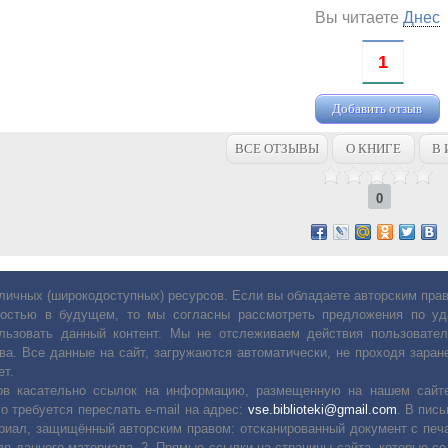
Вы читаете
Днес
1
Добавить отзыв
ВСЕ ОТЗЫВЫ
О КНИГЕ
В 
0
личных (широкодоступных) ресурсов. Если вы обладаете авторским пр
остью в будущем, то мы согласны рассмотреть предложения по уда
льзовать данный контент. Мы не отслеживаем действия пользовател
ва. Все данные на сайт, загружаются автоматически, не проходя заране
ет.
сов касательно ссылок на информацию, размещенную на нашем сайте
о требуется переслать е-mail на адрес:
vse.biblioteki@gmail.com
. В пис
риал, защищённый авторским правом: отсканированный документ с печ
ля данного материала. 2. Прямые ссылки на страницы сайта, которые с