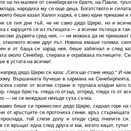
те на по-малкия от сенебирските братя, на Павли, тръг
 млада, народиха му се още деца. Богатството и силат
 което беше казал Халил ходжа, е само едни приказки и
чи се тия дни тъй, че не само дядо Щерю, но и всичк
ха с каруците си из пътищата — а всички пътища в тая 
високи дървета сред нея, — не можаха да не приказват 
, отколкото всеки друг път. Новина имаше голяма: си
нен и от баща си зарад нея, беше забягнал и след ка
та около Сенебир, спираха и ограбваха пътниците. С
ше в устата на всички!
напред дядо Щерю си каза: „Сега ще стане нещо.“ И чак
рому. Вършачката бучеше в хармана на Сенебирлията, 
осеха снопи от всички страни и трупаха кладни като 
р, гледа бряста, гледа го отзад, отпред, гледа го от в
ло — не се виждаше никъде суха съчка.
 какво беше си премислил дядо Щерю, седнал горе на 
ни от кръстците се проточиха сенки, връз стърнищата 
прохлада, той слезе долу и отиде сред пчелите си.
е се връщат една след друга и как, когато кацат, тупат