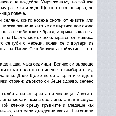
наха още по-добре. Умря жена му, но той взе
а му растяха и дядо Щерю отново повярва, че
 нищо повече.
и селяни, които носеха снопи от нивите или
широка равнина като че се въртяха все около
пак за сенебирските братя, и приказваха сега
нът на Павли, момък вече, мразен от мащеха
то се губи с месеци, появи се с другари из
инът на Павли Сенебирлията хайдутин — ето
а ден, два, чака седмици. Всичко си вървеше
жито като злато се сипеше в хамбарите му,
планини. Дядо Щерю не се стърпя и отиде в
сички страни: дървото си беше здраво, зелено
стълбата на вятърната си мелница. И когато
легна мека и нежна светлина, а във въздуха
 Той клекна срещу тръвните и гледаше как
 тежко, като едри дъждовни капки. „Натегнали