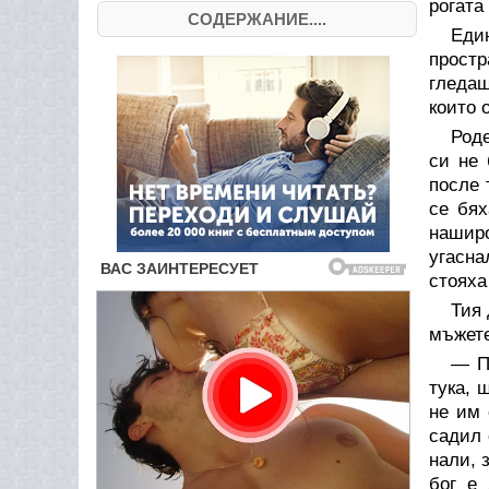
рогата
СОДЕРЖАНИЕ....
Еди
простр
гледаш
които 
Роде
си не 
после 
се бях
наширо
угасна
стояха
Тия 
мъжете
— П
тука, 
не им 
садил 
нали, 
бог е