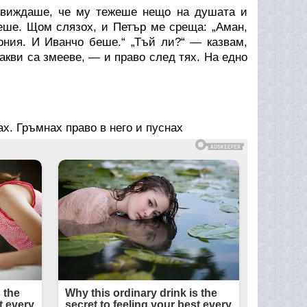
 виждаше, че му тежеше нещо на душата и
еше. Щом слязох, и Петър ме среща: „Аман,
ония. И Иванчо беше.“ „Тъй ли?“ — казвам,
акви са змееве, — и право след тях. На едно
х. Гръмнах право в него и пуснах