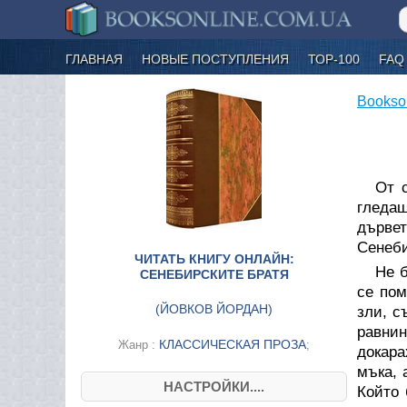
ГЛАВНАЯ
НОВЫЕ ПОСТУПЛЕНИЯ
ТОР-100
FAQ
Bookso
От 
гледаш
дървет
Сенеби
ЧИТАТЬ КНИГУ ОНЛАЙН:
Не б
СЕНЕБИРСКИТЕ БРАТЯ
се пом
(
ЙОВКОВ ЙОРДАН
)
зли, с
равнин
КЛАССИЧЕСКАЯ ПРОЗА
Жанр :
;
докара
мъка, 
НАСТРОЙКИ....
Който 