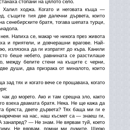
 станаха стопани на цялото село.
 Халил ходжа. Когато и неговата къща —
ед, същите тия две далечни дървета, които
на сенебирските братя, тогава шепата турци,
Анадола.
нея. Напиха се, макар че никога през живота
аха и приятели, и довчерашни врагове. Най-
ю, излязоха да ги изпратят до къра. Канили
исто беше небето, равнината се разстилаше
то, между белите стени на къщите с черни,
две души, два призрака от миналото, които
а зад тях и когато вече се прощаваха, когато
ря:
ак до морето. Ако и там срещна зло, както
го взеха двамата братя. Нека. Не ще кажа да
а бряста, двете дървета? Тях баща ми ги е
а наречени на нас, наш късмет са — знаеш ги,
 А занапред? — Не знам. Не вярвам туй, което
угиму. Не вярвам, помни ми думите, Щерю