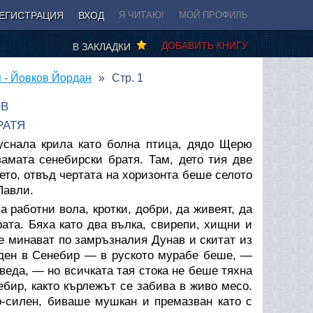
ЕГИСТРАЦИЯ
ВХОД
Я ЧИТАЮ!
МОЙ ПРОФИЛЬ
ДОБАВИТЬ КНИГУ
В ЗАКЛАДКИ
 - Йовков Йордан
Стр. 1
ОВ
РАТЯ
уснала крила като болна птица, дядо Щерю
амата сенебирски братя. Там, дето тия две
бето, отвъд чертата на хоризонта беше селото
Павли.
работни вола, кротки, добри, да живеят, да
рата. Бяха като два вълка, свирепи, хищни и
е минават по замръзналия Дунав и скитат из
 ден в Сенебир — в руското мурабе беше, —
оведа, — но всичката тая стока не беше тяхна
ебир, както кърлежът се забива в живо месо.
о-силен, биваше мушкан и премазван като с