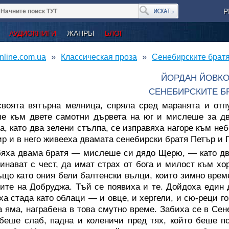
Р
АУДИОКНИГИ
ЖАНРЫ
БЛОГ
nline.com.ua
Классическая проза
Сенебирските братя
ЙОРДАН ЙОВК
СЕНЕБИРСКИТЕ Б
своята вятърна мелница, спряла сред маранята и отп
е към двете самотни дървета на юг и мислеше за дв
а, като два зелени стълпа, се изправяха нагоре към не
р и в него живееха двамата сенебирски братя Петър и 
яха двама братя — мислеше си дядо Щерю, — като два 
инават с чест, да имат страх от бога и милост към хо
ъщо като ония бели балтенски вълци, които зимно врем
ите на Добруджа. Тъй се появиха и те. Дойдоха един
ха стада като облаци — и овце, и хергели, и сю-реци г
а яма, награбена в това смутно време. Забиха се в Сен
беше слаб, падна и коленичи пред тях, който беше п