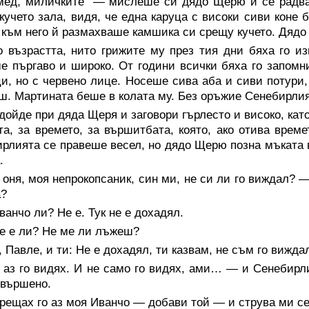
мед, миличките“ — мислеше си дядо Щерю и се радва
 кучето зала, видя, че една каруца с високи сиви коне
към него й размахваше камшика си срещу кучето. Дяд
о възрастта, нито грижите му през тия дни бяха го и
е пъргаво и широко. От години всички бяха го запомн
и, но с червено лице. Носеше сива аба и сиви потури,
ш. Мартината беше в колата му. Без оръжие Сенебирли
дойде при дяда Щеря и заговори гърлесто и високо, кат
та, за времето, за вършитбата, която, ако отива врем
рлията се правеше весел, но дядо Щерю позна мъката в
.
оня, моя непрокопсаник, син ми, не си ли го виждал? —
а?
анчо ли? Не е. Тук не е дохадял.
е е ли? Не ме ли лъжеш?
 Павле, и ти: Не е дохадял, ти казвам, не съм го вижда
аз го видях. И не само го видях, ами… — и Сенебирли
свършено.
ещах го аз моя Иванчо — добави той — и струва ми се,