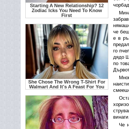
чорба
Мина
забрав
нямаше
че беш
е в ръ
предал
го пче
дядо Щ
по тов
Дървот
Мно
наисти
смееше
Ост
хоризо
струва
винаги
Че 