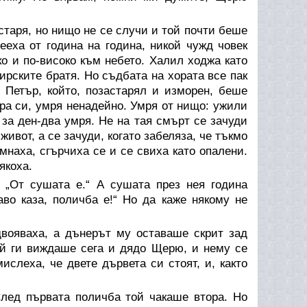
таря, но нищо не се случи и той почти беше
еха от година на година, никой чужд човек
ко и по-високо към небето. Халил ходжа като
рските братя. Но съдбата на хората все пак
, Петър, който, позастарял и изморен, беше
ора си, умря ненадейно. Умря от нищо: ужили
 за ден-два умря. Не на тая смърт се зачуди
живот, а се зачуди, когато забеляза, че тъкмо
мнаха, сгърчиха се и се свиха като опалени.
якоха.
„От сушата е.“ А сушата през нея година
во каза, поличба е!“ Но да каже някому не
двояваха, а дънерът му оставаше скрит зад
ъй ги виждаше сега и дядо Щерю, и нему се
ислеха, че двете дървета си стоят, и, както
След първата поличба той чакаше втора. Но