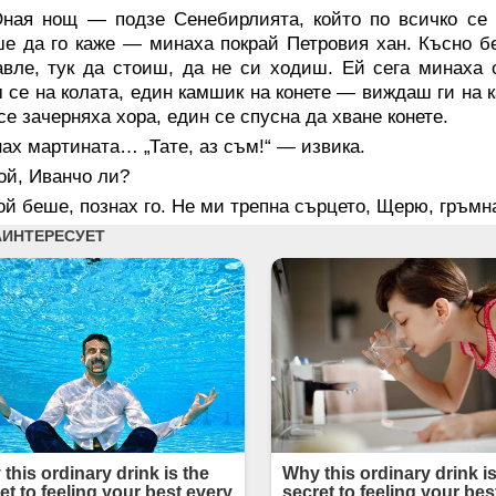
ная нощ — подзе Сенебирлията, който по всичко се
е да го каже — минаха покрай Петровия хан. Късно б
вле, тук да стоиш, да не си ходиш. Ей сега минаха 
 се на колата, един камшик на конете — виждаш ги на к
се зачерняха хора, един се спусна да хване конете.
ах мартината… „Тате, аз съм!“ — извика.
ой, Иванчо ли?
й беше, познах го. Не ми трепна сърцето, Щерю, гръмна