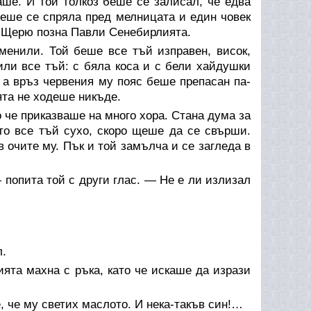
ше. И той толкоз беше се залисал, че едва
 беше се спряла пред мелницата и един човек
о Щерю позна Павли Сенебирлията.
зменили. Той беше все тъй изправен, висок,
или все тъй: с бяла коса и с бели хайдушки
 а връз червения му пояс беше препасан па-
ята не ходеше никъде.
о че приказваше на много хора. Стана дума за
ето все тъй сухо, скоро щеше да се свърши.
 очите му. Пък и той замълча и се загледа в
 попита той с други глас. — Не е ли излизал
л.
ята махна с ръка, като че искаше да изрази
 че му светих маслото. И нека-такъв син!…