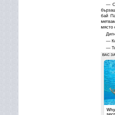
— О
бързаш
бай Па
метвам
място 
Дигн
— К
— То