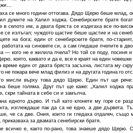
джи…
ха се много години оттогава. Дядо Щерю беше млад, ос
ил думите на Халил ходжа. Сенебирските братя богате
 в селото им, а двата бряста се издигаха все по-висо
е се излъгал; чуждото щастие беше щастие и на сенеби
цете на бога; един от сенебирските братя, по-старият
 работата на синовете си, а сам гледаше пчелите в дв
ла — кого не е жилила пчела? Но той се поду, посиня и
ерю, която, каквато и да е, все е краят на един човешки 
а време един от двата бряста засъхна, листата му скру
о не покара вече млад филиз и на другата година го отс
го мисли върху това дядо Щерю. Един път ще рече: 
на беше голяма. Друг път ще каже: „Халил ходжа пра
, скри тайната в себе си и замълча.
ана едното дърво. И тъй като клонете му горе се раз
нта, изглеждаше пак да са не едно, а две дървета. Т
ше, че са две. Ония, които ги гледаха отдалеч, също м
, приказваха за двамата сенебирски братя.
не всичко е, както по-рано, това знаеше дядо Щерю. 