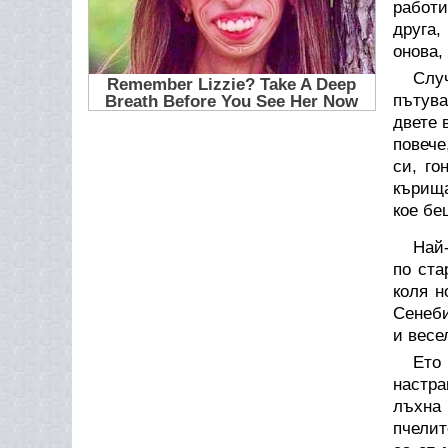
работи
друга,
онова,
Слу
пътува
двете 
повече
си, го
кърища
кое бе
Най-
по ста
коля н
Сенеби
и весе
Ето
настра
лъхна 
пчелит