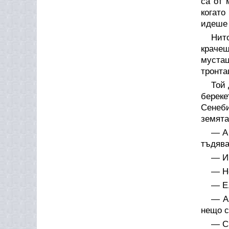
са от 
когато
идеше 
Нит
крачеш
мустац
тронта
Той 
береке
Сенеби
земята
— А 
тъдяв
— Ив
— Н
— Е,
— А 
нещо 
— Ср