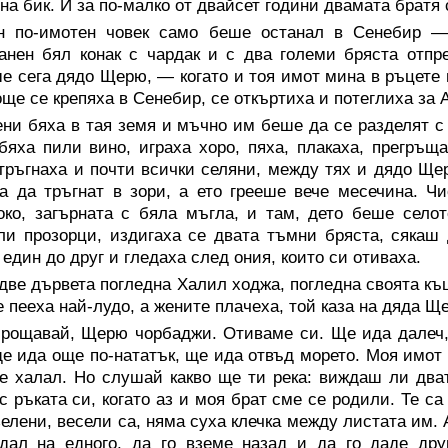
 на бик. И за по-малко от двайсет години двамата братя
н по-имотен човек само беше останал в Сенебир —
анен бял конак с чардак и с два големи бряста отпр
е сега дядо Щерю, — когато и тоя имот мина в ръцете 
още се крепяха в Сенебир, се откъртиха и потеглиха за 
ни бяха в тая земя и мъчно им беше да се разделят с 
бяха пили вино, играха хоро, пяха, плакаха, прегръщ
тръгнаха и почти всички селяни, между тях и дядо Щер
а да тръгнат в зори, а ето грееше вече месечина. Ч
ко, загърната с бяла мъгла, и там, дето беше село
ли прозорци, издигаха се двата тъмни бряста, сякаш 
 един до друг и гледаха след ония, които си отиваха.
две дървета погледна Халил ходжа, погледна своята къщ
 пееха най-лудо, а жените плачеха, той каза на дяда Ще
рощавай, Щерю чорбаджи. Отиваме си. Ще ида далеч, ч
ще ида още по-нататък, ще ида отвъд морето. Моя имот 
е халал. Но слушай какво ще ти река: виждаш ли дват
с ръката си, когато аз и моя брат сме се родили. Те с
зелени, весели са, няма суха клечка между листата им.
 дал на едного, да го вземе назад и да го даде др