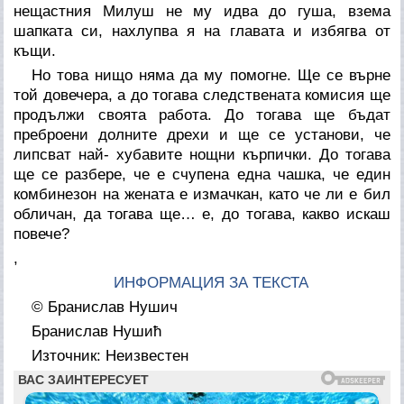
нещастния Милуш не му идва до гуша, взема
шапката си, нахлупва я на главата и избягва от
къщи.
Но това нищо няма да му помогне. Ще се върне
той довечера, а до тогава следствената комисия ще
продължи своята работа. До тогава ще бъдат
преброени долните дрехи и ще се установи, че
липсват най- хубавите нощни кърпички. До тогава
ще се разбере, че е счупена една чашка, че един
комбинезон на жената е измачкан, като че ли е бил
обличан, да тогава ще… е, до тогава, какво искаш
повече?
,
ИНФОРМАЦИЯ ЗА ТЕКСТА
© Бранислав Нушич
Бранислав Нушић
Източник: Неизвестен