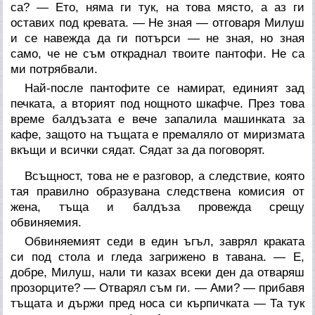
са? — Ето, няма ги тук, на това място, а аз ги
оставих под кревата. — Не зная — отговаря Милуш
и се навежда да ги потърси — не зная, но зная
само, че не съм откраднал твоите пантофи. Не са
ми потрябвали.
Най-после пантофите се намират, единият зад
печката, а вторият под нощното шкафче. През това
време балдъзата е вече запалила машинката за
кафе, защото на тъщата е премаляло от миризмата
вкъщи и всички сядат. Сядат за да поговорят.
Всъщност, това не е разговор, а следствие, която
тая правилно образувана следствена комисия от
жена, тъща и балдъза провежда срещу
обвиняемия.
Обвиняемият седи в един ъгъл, заврял краката
си под стола и гледа загрижено в тавана. — Е,
добре, Милуш, нали ти казах всеки ден да отваряш
прозорците? — Отварял съм ги. — Ами? — прибавя
тъщата и държи пред носа си кърпичката — Та тук