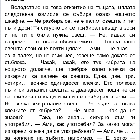
Вследствие на това откритие на тъщата, цялата
следствена комисия се събира около нощното
шкафче. — Че разбира се, не е палил свещта и пет
пъти дори! Ти сигурно си се прибирал вкъщи в зори
и не ти е била нужна свещ. — Не, идвах си
навреме — отговаря обвиняемият. — Тогава защо
свещта стои още почти цяла? — Ами … не зная …
аз я палех, но не съм чел, гореше само докато се
съблека. — Чакай, чакай, ето тук кибрита на
нощното долапче, ще преброя колко клечки си
изхарчил за палене на свещта. Една, две, три,
четири… всичко единадесет клечки. Ето толкова
пъти си запалил свещта, а дванадесет нощи не си
се прибирал в къщи или си се прибирал в зори. —
Не, всяка вечер палих свещ. — Че къде са тогава
клечките от кибрита? — Не зная. — Как да не
знаеш? — Така, не зная… сигурно съм ги
употребил. — Ами, как употребил? За какво могат
изгорени клечки да се употребяват? — Ами, че ……
за чоплене на зъбите, например. — Е, зетко —