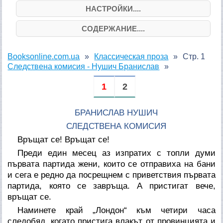
НАСТРОЙКИ....
СОДЕРЖАНИЕ....
Booksonline.com.ua
Классическая проза
Стр. 1
Следствена комисия - Нушич Бранислав
1
2
БРАНИСЛАВ НУШИЧ
СЛЕДСТВЕНА КОМИСИЯ
Връщат се! Връщат се!
Преди един месец аз изпратих с топли думи
първата партида жени, които се отправиха на бани
и сега е редно да посрещнем с приветствия първата
партида, която се завръща. А пристигат вече,
връщат се.
Наминете край „Лондон“ към четири часа
следобяд, когато пристига влакът от провинцията и