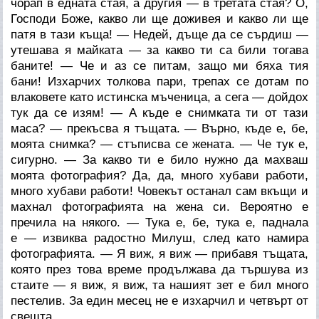
чорап в едната стая, а другия — в третата стая? О,
Господи Боже, какво ли ще доживея и какво ли ще
патя в тази къща! — Недей, дъще да се сърдиш —
утешава я майката — за какво ти са били тогава
баните! — Че и аз се питам, защо ми бяха тия
бани! Изхарчих толкова пари, трепах се дотам по
влаковете като истинска мъченица, а сега — дойдох
тук да се изям! — А къде е снимката ти от тази
маса? — прекъсва я тъщата. — Върно, къде е, бе,
моята снимка? — стъписва се жената. — Че тук е,
сигурно. — За какво ти е било нужно да махваш
моята фотография? Да, да, много хубави работи,
много хубави работи! Човекът останал сам вкъщи и
махнал фотографията на жена си. Вероятно е
пречила на някого. — Тука е, бе, тука е, паднала
е — извиква радостно Милуш, след като намира
фотографията. — Я виж, я виж — прибавя тъщата,
която през това време продължава да тършува из
стаите — я виж, я виж, та нашият зет е бил много
пестелив. За един месец не е изхарчил и четвърт от
свещта.