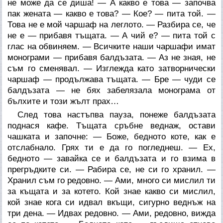
не може да се диша! — А какво е това — започва
пак жената — какво е това? — Кое? — пита той. —
Това не е мой чаршаф на леглото. — Разбира се, че
не е — прибавя тъщата. — А чий е? — пита той с
глас на обвиняем. — Всичките наши чаршафи имат
монограми — прибавя балдъзата. — Аз не зная, не
съм го сменявал. — Изглежда като затворнически
чаршаф — продължава тъщата. — Бре — чуди се
балдъзата — не бях забелязала монограма от
бълхите и този жълт прах…
След това настъпва пауза, понеже балдъзата
поднася кафе. Тъщата сръбне веднаж, остави
чашката и започне: — Боже, бедното коте, как е
отслабнало. Грях ти е да го погледнеш. — Ех,
бедното — завайка се и балдъзата и го взима в
прегръдките си. — Рабира се, не си го хранил. —
Хранил съм го редовно. — Ами, много си мислил ти
за къщата и за котето. Кой знае какво си мислил,
кой знае кога си идвал вкъщи, сигурно веднъж на
три дена. — Идвах редовно. — Ами, редовно, вижда