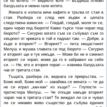
се по котето. — Бедното коте — въздиша отново
балдъзата и нежно гали котето.
Жената е изпила вече кафето и тръгва от стая в
стая. Разбира се след нея върви и цялата
следствена комисия. — Гледай, гледай, моля ти се,
един чорап под бюрото! Какво търси този чорап под
бюрото? — Сигурно когато съм се събувал съм го
хвърлил от кревата и той е паднал там. — Добре, а
къде е вторият? — Вторият? — пита нещастният
Милуш и мушва главата си под бюрото — Сигурно
и вторият ще е тук някъде. — Може би не е сменил
вторият си чорап, може да го е забравил на себе
си. — Не, ето и втория чорап — извиква балдъзата
чак от третата стая.
Тъщата, разбира се, веднага се прекръства. —
Боже мой, Боже мой — завайква се жената — ти да
не си играл „кан-кан“ из къщи? — Глупости —
протестира Милуш. — Че откъде накъде вторият
чорап чак в третата стая? Ти виждал ли си и чувал
ли си някакво живо същество да събува единия