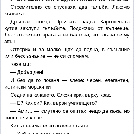
Стремително се спуснаха два гълъба. Лакомо
кълвяха.
Дръпнах конеца. Пръчката падна. Картонената
кутия захлупи гълъбите. Подскочих от вълнение.
Леко открехнах вратата на балкона, но тогава се чу
звън.
Отворих и за малко щях да падна, в съзнание
или безсъзнание — не си спомням.
Каза ми:
— Добър ден!
И без да го поканя — влезе: черен, елегантен,
истински морски кит!
Седна на канапето. Сложи крак върху крак.
— Е? Как си? Как върви училището?
— Ами… — смутено се опитах нещо да кажа, но
нищо не излезе.
Китът внимателно огледа стаята:
— Хубави картини имаш…