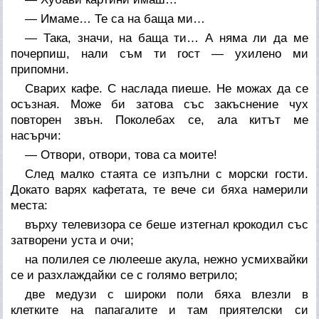
— Имаме… Те са на баща ми…
— Така, значи, на баща ти… А няма ли да ме
почерпиш, нали съм ти гост — ухилено ми
припомни.
Сварих кафе. С наслада пиеше. Не можах да се
осъзная. Може би затова със закъснение чух
повторен звън. Поколебах се, ала китът ме
насърчи:
— Отвори, отвори, това са моите!
След малко стаята се изпълни с морски гости.
Докато варях кафетата, те вече си бяха намерили
места:
върху телевизора се беше изтегнал крокодил със
затворени уста и очи;
на полилея се люлееше акула, нежно усмихвайки
се и разхлаждайки се с голямо ветрило;
две медузи с широки поли бяха влезли в
клетките на папагалите и там приятелски си