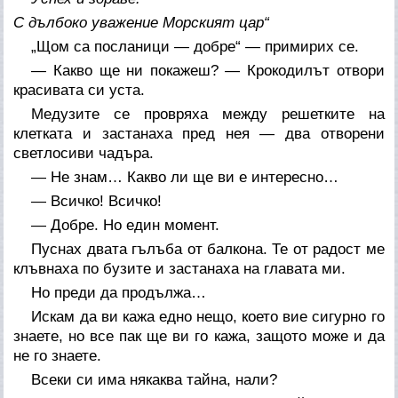
С дълбоко уважение
Морският цар“
„Щом са посланици — добре“ — примирих се.
— Какво ще ни покажеш? — Крокодилът отвори
красивата си уста.
Медузите се провряха между решетките на
клетката и застанаха пред нея — два отворени
светлосиви чадъра.
— Не знам… Какво ли ще ви е интересно…
— Всичко! Всичко!
— Добре. Но един момент.
Пуснах двата гълъба от балкона. Те от радост ме
клъвнаха по бузите и застанаха на главата ми.
Но преди да продължа…
Искам да ви кажа едно нещо, което вие сигурно го
знаете, но все пак ще ви го кажа, защото може и да
не го знаете.
Всеки си има някаква тайна, нали?