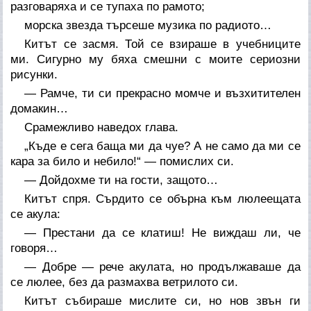
разговаряха и се тупаха по рамото;
морска звезда търсеше музика по радиото…
Китът се засмя. Той се взираше в учебниците
ми. Сигурно му бяха смешни с моите сериозни
рисунки.
— Рамче, ти си прекрасно момче и възхитителен
домакин…
Срамежливо наведох глава.
„Къде е сега баща ми да чуе? А не само да ми се
кара за било и небило!“ — помислих си.
— Дойдохме ти на гости, защото…
Китът спря. Сърдито се обърна към люлеещата
се акула:
— Престани да се клатиш! Не виждаш ли, че
говоря…
— Добре — рече акулата, но продължаваше да
се люлее, без да размахва ветрилото си.
Китът събираше мислите си, но нов звън ги