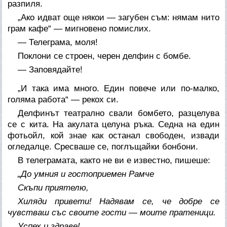
разпиля.
„Ако идват още някои — загубен съм: нямам нито
грам кафе“ — мигновено помислих.
— Телеграма, моля!
Поклони се строен, черен делфин с бомбе.
— Заповядайте!
„И така има много. Един повече или по-малко,
голяма работа“ — рекох си.
Делфинът театрално свали бомбето, разцелува
се с кита. На акулата целуна ръка. Седна на един
фотьойл, кой знае как останал свободен, извади
огледалце. Сресваше се, поглъщайки бонбони.
В телеграмата, както не ви е известно, пишеше:
„До умния и гостоприемен Рамче
Скъпи приятелю,
Хиляди привети! Надявам се, че добре се
чувстваш със своите гости — моите пратеници.
Успех и здраве!