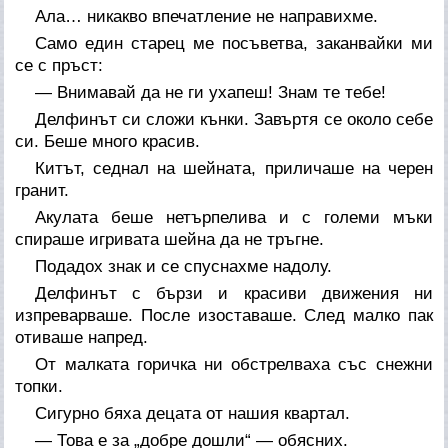
Ала… никакво впечатление не направихме.
Само един старец ме посъветва, заканвайки ми
се с пръст:
— Внимавай да не ги ухапеш! Знам те тебе!
Делфинът си сложи кънки. Завъртя се около себе
си. Беше много красив.
Китът, седнал на шейната, приличаше на черен
гранит.
Акулата беше нетърпелива и с големи мъки
спираше игривата шейна да не тръгне.
Подадох знак и се спуснахме надолу.
Делфинът с бързи и красиви движения ни
изпреварваше. После изоставаше. След малко пак
отиваше напред.
От малката горичка ни обстрелваха със снежни
топки.
Сигурно бяха децата от нашия квартал.
— Това е за „добре дошли“ — обясних.