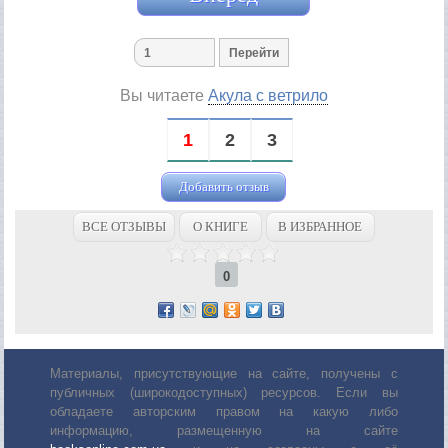
Вы читаете
Акула с ветрило
1
2
3
Добавить отзыв
ВСЕ ОТЗЫВЫ
О КНИГЕ
В ИЗБРАННОЕ
0
Материалы, присутствующие на сайте, получены с
публичных (широкодоступных) ресурсов. Если вы
обладаете авторским правом на какую либо
информацию, размещенную на сайте