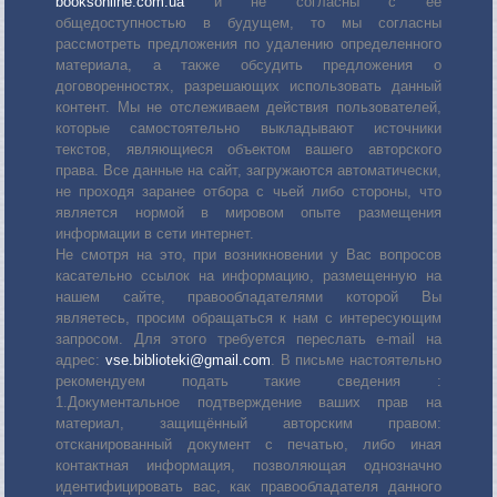
booksonline.com.ua
и не согласны с её
общедоступностью в будущем, то мы согласны
рассмотреть предложения по удалению определенного
материала, а также обсудить предложения о
договоренностях, разрешающих использовать данный
контент. Мы не отслеживаем действия пользователей,
которые самостоятельно выкладывают источники
текстов, являющиеся объектом вашего авторского
права. Все данные на сайт, загружаются автоматически,
не проходя заранее отбора с чьей либо стороны, что
является нормой в мировом опыте размещения
информации в сети интернет.
Не смотря на это, при возникновении у Вас вопросов
касательно ссылок на информацию, размещенную на
нашем сайте, правообладателями которой Вы
являетесь, просим обращаться к нам с интересующим
запросом. Для этого требуется переслать е-mail на
адрес:
vse.biblioteki@gmail.com
. В письме настоятельно
рекомендуем подать такие сведения :
1.Документальное подтверждение ваших прав на
материал, защищённый авторским правом:
отсканированный документ с печатью, либо иная
контактная информация, позволяющая однозначно
идентифицировать вас, как правообладателя данного