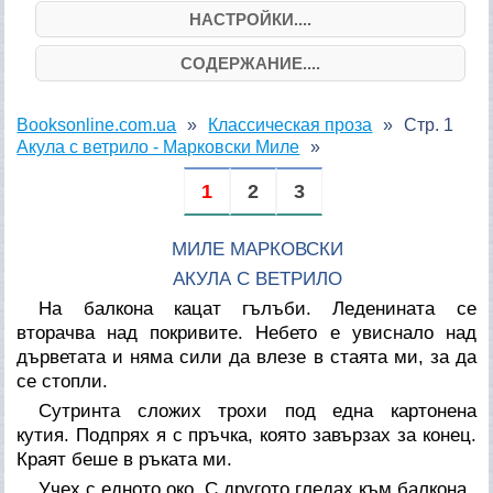
НАСТРОЙКИ....
СОДЕРЖАНИЕ....
Booksonline.com.ua
Классическая проза
Стр. 1
Акула с ветрило - Марковски Миле
1
2
3
МИЛЕ МАРКОВСКИ
АКУЛА С ВЕТРИЛО
На балкона кацат гълъби. Леденината се
вторачва над покривите. Небето е увиснало над
дърветата и няма сили да влезе в стаята ми, за да
се стопли.
Сутринта сложих трохи под една картонена
кутия. Подпрях я с пръчка, която завързах за конец.
Краят беше в ръката ми.
Учех с едното око. С другото гледах към балкона.