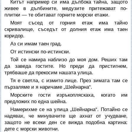
Китът например си има дълбока тайна, защото
живее в дълбините, медузите притежават по-
плитки — те обитават горните морски етажи.
Моят съсед от горния етаж има тайно
скривалище, съседът от долния етаж има таен
коридор.
Аз си имам таен град.
От истински по-истински.
Той се намира наблизо до моя дом. Реших там
да заведа гостите. Но преди да пристигнем,
трябваше да прекосим нашата улица.
Тя е светла, с измито лице. През зимата там се
пързаляме и я наричаме „Шейнарна“.
Морските гости изръкопляскаха, когато им
предложих по една шейна.
Намерихме се на улица „Шейнарна“. Потайно се
надявах, че минувачите ще ахнат от учудване,
защото не всеки ден се вижда подобна картина:
дете с морски животни.