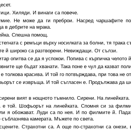
есет.
ици. Хиляди. И винаги са повече.
умие. Не може да ги преброи. Насред чаршафите под
а в дебрите на мрака.
ейка. Спешна помощ.
тегната с ремъци върху носилката за болни, тя трака с
е й широко са разтворени. Невиждащи. От сълзи.
тар опитва се да я успокои. Попива с кърпичка челото й
вните ще бъдат хванати. Така поне е чул да казват пол
 е толкова красива. И той го потвърждава, при това не о
ьорът се извръща. И той съгласен е. Продължава да ш
сирени вият в нощното тъмнило. Сирени. На линейката.
а е той. Шофьорът на линейката. Спомня си за филмит
ли я обожават. Луди са по нея. И по филмите й. Падат
 съблазнява камерата. Мъжете по света.
сцените. Страхотни са. А още по-страхотни са онези, 