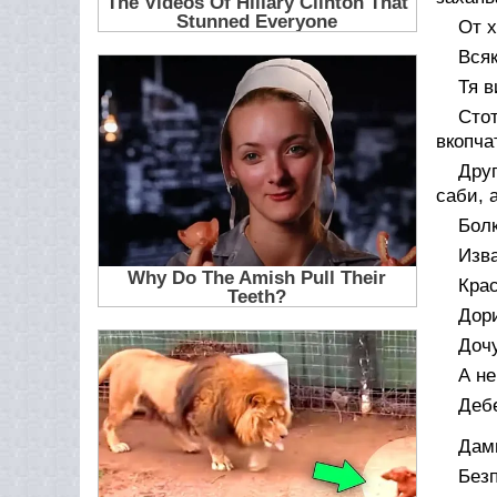
От х
Всяк
Тя в
Стот
вкопча
Дру
саби, 
Болк
Изв
Крас
Дори
Дочу
А не
Деб
Дамг
Без