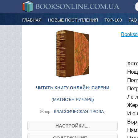
ГЛАВНАЯ
НОВЫЕ ПОСТУПЛЕНИЯ
ТОР-100
FAQ
Bookso
Хоте
Нощ
Полъ
ЧИТАТЬ КНИГУ ОНЛАЙН: СИРЕНИ
Потр
Легл
(
МАТИСЪН РИЧАРД
)
Жер
КЛАССИЧЕСКАЯ ПРОЗА
Жанр :
;
И е 
Върт
НАСТРОЙКИ....
Ням