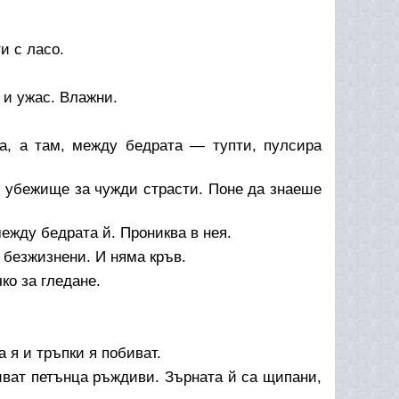
и с ласо.
 и ужас. Влажни.
са, а там, между бедрата — тупти, пулсира
, убежище за чужди страсти. Поне да знаеше
ежду бедрата й. Прониква в нея.
 безжизнени. И няма кръв.
ко за гледане.
а я и тръпки я побиват.
иват петънца ръждиви. Зърната й са щипани,