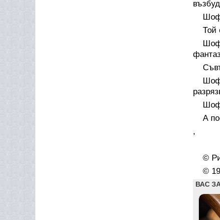
възбуд
Шоф
Той 
Шоф
фантаз
Съвъ
Шоф
разряз
Шофь
А по
,
© Р
© 1