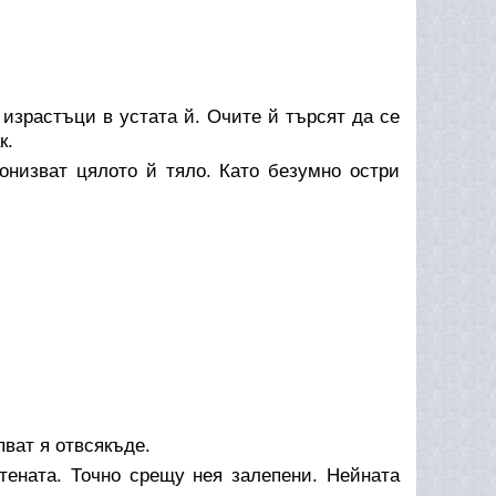
 израстъци в устата й. Очите й търсят да се
к.
ронизват цялото й тяло. Като безумно остри
пват я отвсякъде.
тената. Точно срещу нея залепени. Нейната