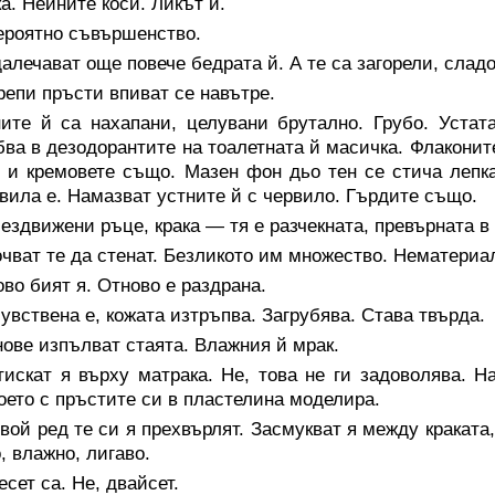
а. Нейните коси. Ликът й.
ероятно съвършенство.
алечават още повече бедрата й. А те са загорели, сла
епи пръсти впиват се навътре.
ните й са нахапани, целувани брутално. Грубо. Устат
бва в дезодорантите на тоалетната й масичка. Флаконит
 и кремовете също. Мазен фон дьо тен се стича лепка
вила е. Намазват устните й с червило. Гърдите също.
ездвижени ръце, крака — тя е разчекната, превърната в 
чват те да стенат. Безликото им множество. Нематериа
во бият я. Отново е раздрана.
увствена е, кожата изтръпва. Загрубява. Става твърда.
ове изпълват стаята. Влажния й мрак.
искат я върху матрака. Не, това не ги задоволява. На
което с пръстите си в пластелина моделира.
вой ред те си я прехвърлят. Засмукват я между краката
, влажно, лигаво.
есет са. Не, двайсет.