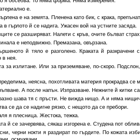
о я обсебва. То няма форма. Няма измерения.
атериално е.
ърлена е на земята. Пленена като бик, с крака, препънат
а в гърлото й се надига. Ужасен вой на устните засяда.
ците се разширяват. Налети с кръв, очите бълват страх
инала е неподвижно. Премазана, овързана.
ършеното й тяло е разголено. Краката й разкрачени 
 в нея.
а за излитане. Или за приземяване, по-скоро. Подслон
ределима, неясна, похотливата материя прокрадва се м
ъпване. А после напън. Изпразване. Нежните й китки са
азно шава тя с пръсти. Не вижда нищо. А и няма нищич
ва се да се надигне рязко, с нещото да се пребори.
ля я плесница. Жестока, тежка.
та й се зачервява, сякаш изгорена е. Студена пот облив
ни, черни нокти я раздират по гърдите. По кожата изб
ани, осмуквани.