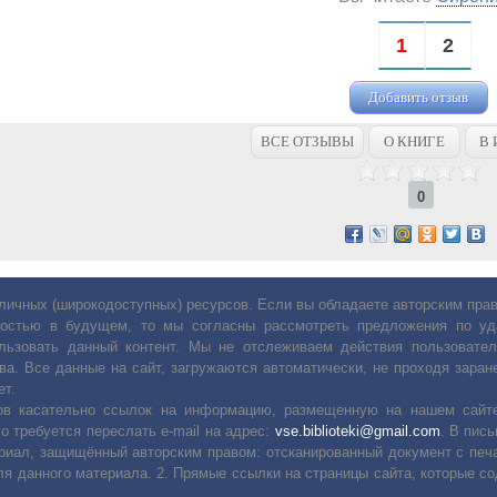
1
2
Добавить отзыв
ВСЕ ОТЗЫВЫ
О КНИГЕ
В 
0
личных (широкодоступных) ресурсов. Если вы обладаете авторским пр
остью в будущем, то мы согласны рассмотреть предложения по уда
льзовать данный контент. Мы не отслеживаем действия пользовател
ва. Все данные на сайт, загружаются автоматически, не проходя заране
ет.
сов касательно ссылок на информацию, размещенную на нашем сайте
о требуется переслать е-mail на адрес:
vse.biblioteki@gmail.com
. В пис
риал, защищённый авторским правом: отсканированный документ с печ
ля данного материала. 2. Прямые ссылки на страницы сайта, которые с