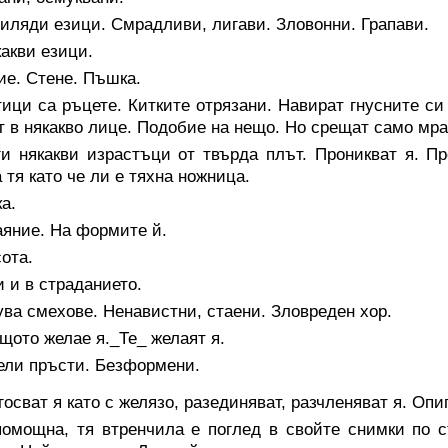
иляди езици. Смрадливи, лигави. Зловонни. Грапави.
акви езици.
ие. Стене. Пъшка.
ици са ръцете. Китките отрязани. Навират гнусните си
т в някакво лице. Подобие на нещо. Но срещат само мра
ги някакви израстъци от твърда плът. Проникват я. П
а тя като че ли е тяхна ножница.
а.
аяние. На формите й.
ота.
 и в страданието.
ва смехове. Ненавистни, стаени. Зловреден хор.
щото желае я._Те_ желаят я.
ели пръсти. Безформени.
осват я като с желязо, разединяват, разчленяват я. Опи
помощна, тя втренчила е поглед в свойте снимки по с