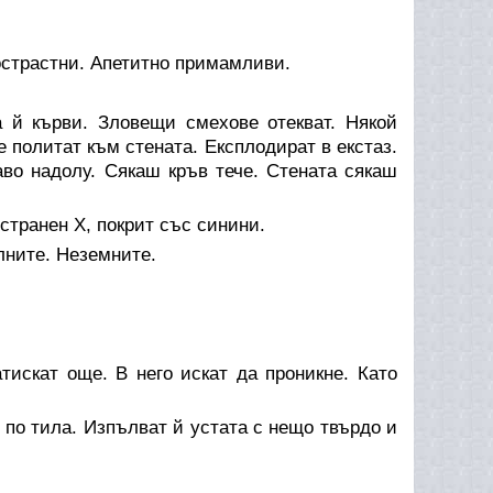
дострастни. Апетитно примамливи.
а й кърви. Зловещи смехове отекват. Някой
е политат към стената. Експлодират в екстаз.
во надолу. Сякаш кръв тече. Стената сякаш
странен Х, покрит със синини.
лните. Неземните.
тискат още. В него искат да проникне. Като
, по тила. Изпълват й устата с нещо твърдо и