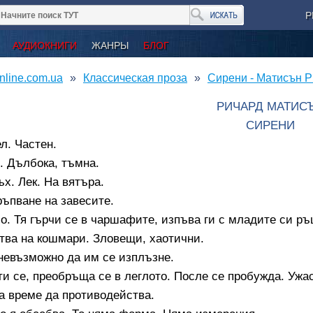
Р
АУДИОКНИГИ
ЖАНРЫ
БЛОГ
nline.com.ua
Классическая проза
Сирени - Матисън 
РИЧАРД МАТИС
СИРЕНИ
л. Частен.
. Дълбока, тъмна.
х. Лек. На вятъра.
ъпване на завесите.
о. Тя гърчи се в чаршафите, изпъва ги с младите си ръ
тва на кошмари. Зловещи, хаотични.
невъзможно да им се изплъзне.
и се, преобръща се в леглото. После се пробужда. Ужас
а време да противодейства.