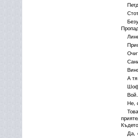
Петд
Стот
Без
Пропад
Лин
Прис
Очит
Сани
Вино
А тя
Шоф
Вой.
Не, 
Тов
прияте
Където
Да, 