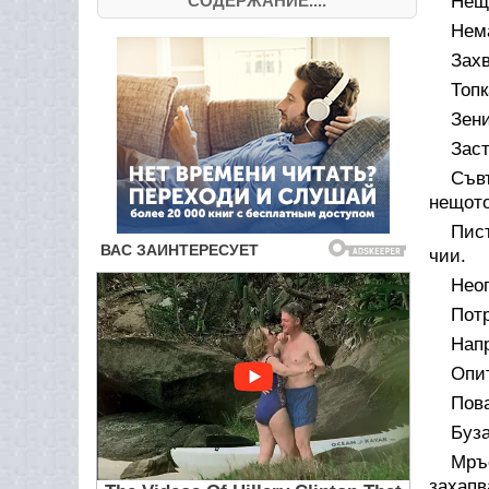
СОДЕРЖАНИЕ....
Нещ
Нем
Захв
Топк
Зени
Заст
Съв
нещото
Пист
чии.
Неоп
Потр
Напр
Опит
Пова
Буза
Мръс
захапв