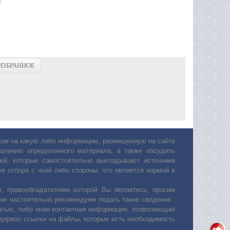
ИЗБРАННОЕ
авом на какую либо информацию, размещенную на сайте
лению определенного материала, а также обсудить
ей, которые самостоятельно выкладывают источники
е отбора с чьей либо стороны, что является нормой в
, правообладателями которой Вы являетесь, просим
ьме настоятельно рекомендуем подать такие сведения :
атью, либо иная контактная информация, позволяющая
одержат ссылки на файлы, которые есть необходимость