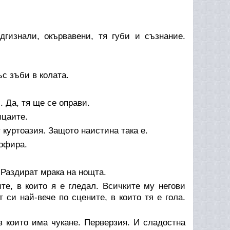
гизнали, окървавени, тя губи и съзнание.
ъс зъби в колата.
. Да, тя ще се оправи.
ицаите.
т куртоазия. Защото наистина така е.
офира.
 Раздират мрака на нощта.
е, в които я е гледал. Всичките му негови
 си най-вече по сцените, в които тя е гола.
в които има чукане. Перверзия. И сладостна