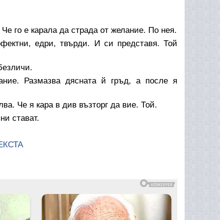
Че го е карала да страда от желание. По нея.
ектни, едри, твърди. И си представя. Той
безличи.
ние. Размазва дясната й гръд, а после я
ва. Че я кара в див възторг да вие. Той.
ни стават.
ЕКСТА