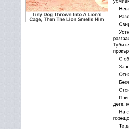
усмивк
Нев
Разд
Свир
Уст
разгра
Тубите
прокър
С об
Запо
Отно
Безч
Стон
Прит
дете, 
На с
горещо
Те д