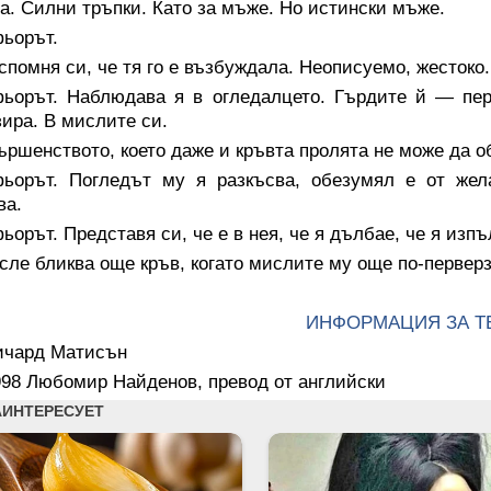
а. Силни тръпки. Като за мъже. Но истински мъже.
ьорът.
спомня си, че тя го е възбуждала. Неописуемо, жестоко. 
ьорът. Наблюдава я в огледалцето. Гърдите й — перф
ира. В мислите си.
ршенството, което даже и кръвта пролята не може да о
ьорът. Погледът му я разкъсва, обезумял е от жела
ва.
орът. Представя си, че е в нея, че я дълбае, че я изпъл
сле бликва още кръв, когато мислите му още по-перверз
ИНФОРМАЦИЯ ЗА Т
ичард Матисън
998 Любомир Найденов, превод от английски