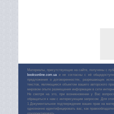
Материалы, присутствующие на сайте, получены с пуб
booksonline.com.ua
и не согласны с её общедоступн
предложения о договоренностях, разрешающих испо
текстов, являющиеся объектом вашего авторского пра
мировом опыте размещения информации в сети интерн
Не смотря на это, при возникновении у Вас вопро
обращаться к нам с интересующим запросом. Для этог
1.Документальное подтверждение ваших прав на мате
однозначно идентифицировать вас, как правообладате
откорректировать.