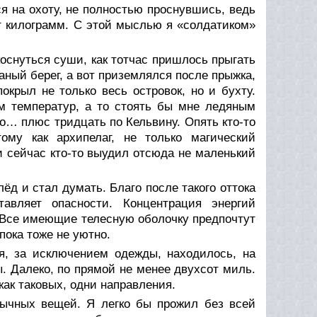
я на охоту, не полностью проснувшись, ведь
т килограмм. С этой мыслью я «солдатиком»
коснуться суши, как тотчас пришлось прыгать
аный берег, а вот приземлялся после прыжка,
крыл не только весь островок, но и бухту.
м температур, а то стоять бы мне ледяным
о… плюс тридцать по Кельвину. Опять кто-то
ому как архипелаг, не только магический
 и сейчас кто-то выудил отсюда не маленький
ёд и стал думать. Благо после такого оттока
авляет опасности. Концентрация энергий
. Все имеющие телесную оболочку предпочтут
пока тоже не уютно.
, за исключением одежды, находилось, на
. Далеко, по прямой не менее двухсот миль.
как таковых, одни направления.
вычных вещей. Я легко бы прожил без всей