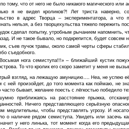
 по тому, что от него не было никакого магического или
лько я не видел кроликов?! Лет триста наверно, 
ельство в адрес Творца – экспериментатора, а что 
нать нельзя, а без творцехульства тяжело пережить по
док сделал попытку, утробным рычанием напомнить, чт
азад. И не такое бывало, но подкрепится, будет совсем 
ик, съев пучок травы, около самой черты сферы стабил
ибо съедобного.
 Восьмая нога семиступа!!!» – ближайший кустик пожу
острова. То что кролик его скоро заметит у меня не выз
рый взгляд, на лежащую амуницию…. Неа, не успею её н
м с ней произойдет, до того момента как поймаю, не з
о часто бывает, желание поесть с лёгкостью победило т
шумно приближаясь на расстояние прыжка, отскани
анностей. Ничего представляющего серьёзную опасно
м медлительны, чтобы представлять угрозу. И носато
ло о наличие рядом семиступа. Увидеть или засечь как-
Значит у него линька, тот момент когда его предыдущ