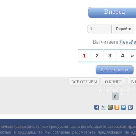
Вперед
Вы читаете
Леньй
1
2
3
4
» 
Добавить отзыв
ВСЕ ОТЗЫВЫ
О КНИГЕ
В 
0
личных (широкодоступных) ресурсов. Если вы обладаете авторским пр
остью в будущем, то мы согласны рассмотреть предложения по уда