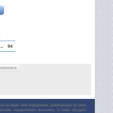
а
...
94
ИЗБРАННОЕ
авом на какую либо информацию, размещенную на сайте
лению определенного материала, а также обсудить