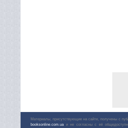
Материалы, присутствующие на сайте, получены с пуб
booksonline.com.ua
и не согласны с её общедоступн