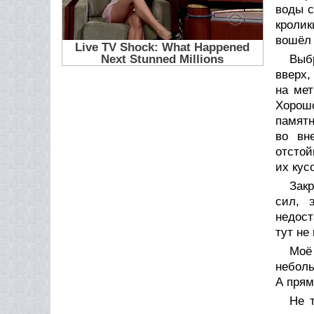
воды с
кролик
вошёл 
Выбр
вверх,
на мет
Хорошо
памятн
во вн
отстой
их кусо
Закр
сил, 
недост
тут не
Моё
неболь
А прям
Не 