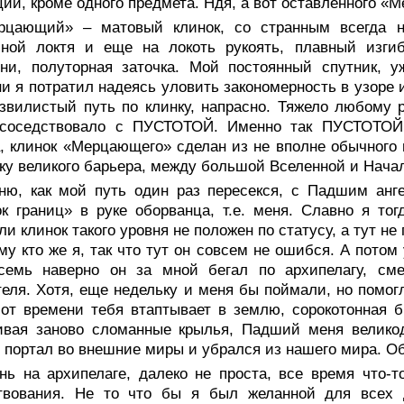
ии, кроме одного предмета. Ндя, а вот оставленного «М
рцающий» – матовый клинок, со странным всегда 
иной локтя и еще на локоть рукоять, плавный изги
ни, полуторная заточка. Мой постоянный спутник, у
и я потратил надеясь уловить закономерность в узоре и
звилистый путь по клинку, напрасно. Тяжело любому р
 соседствовало с ПУСТОТОЙ. Именно так ПУСТОТОЙ
, клинок «Мерцающего» сделан из не вполне обычного
ку великого барьера, между большой Вселенной и Нача
ню, как мой путь один раз пересекся, с Падшим анг
к границ» в руке оборванца, т.е. меня. Славно я тог
ли клинок такого уровня не положен по статусу, а тут не
му кто же я, так что тут он совсем не ошибся. А пото
семь наверно он за мной бегал по архипелагу, см
еля. Хотя, еще недельку и меня бы поймали, но помогл
от времени тебя втаптывает в землю, сорокотонная б
ивая заново сломанные крылья, Падший меня великод
 портал во внешние миры и убрался из нашего мира. О
нь на архипелаге, далеко не проста, все время что-т
твования. Не то что бы я был желанной для всех