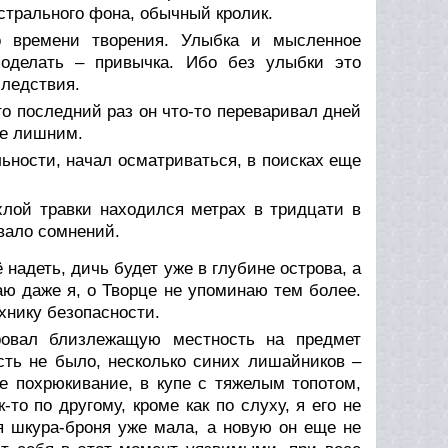
 астрального фона, обычный кролик.
со времени творения. Улыбка и мысленное
поделать – привычка. Ибо без улыбки это
следствия.
о последний раз он что-то переваривал дней
не лишним.
ьности, начал осматриваться, в поисках еще
хлой травки находился метрах в тридцати в
ывало сомнений.
адеть, дичь будет уже в глубине острова, а
наю даже я, о Творце не упоминаю тем более.
ехнику безопасности.
ровал близлежащую местность на предмет
сть не было, несколько синих лишайников –
е похрюкивание, в купе с тяжелым топотом,
то по другому, кроме как по слуху, я его не
ая шкура-броня уже мала, а новую он еще не