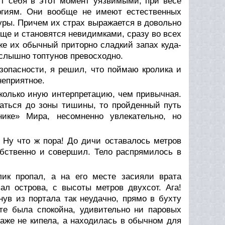
т себя в этот момент уязвимыми, при весе
ргиям. Они вообще не имеют естественных
уры. Причем их страх выражается в довольно
еще и становятся невидимками, сразу во всех
же их обычный приторно сладкий запах куда-
, слышно топтунов превосходно.
зопасности, я решил, что поймаю кролика и
неприятное.
сколько иную интерпретацию, чем привычная.
раться до зоны тишины, то пройденный путь
ике» Мира, несомненно увлекательно, но
… Ну что ж пора! До дичи оставалось метров
обственно и совершил. Тело распрямилось в
ик пропал, а на его месте засияли врата
ал острова, с высоты метров двухсот. Ага!
нув из портала так неудачно, прямо в бухту
хте была спокойна, удивительно ни паровых
даже не кипела, а находилась в обычном для