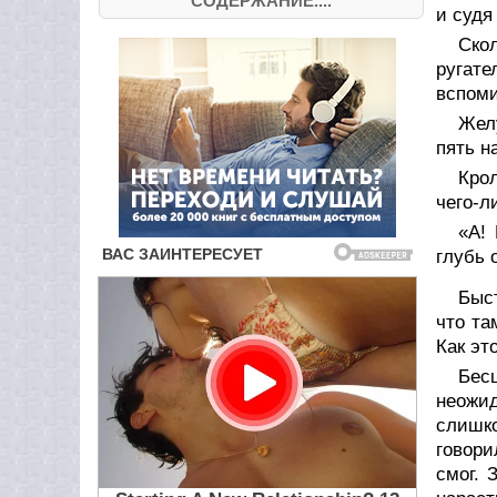
СОДЕРЖАНИЕ....
и судя
Ско
ругат
вспоми
Желу
пять н
Крол
чего-л
«А!
глубь 
Быст
что та
Как эт
Бес
неожид
слишко
говори
смог. 