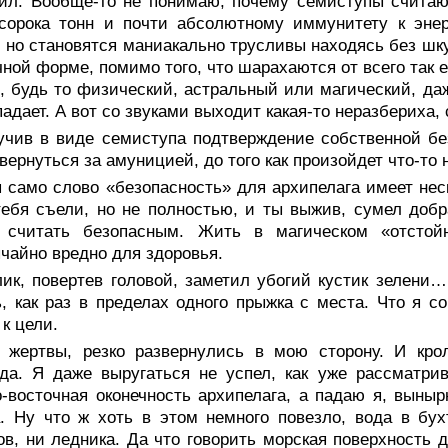
ил. Вообще-то не понимаю, почему семиступы считаю
 сорока тонн и почти абсолютному иммунитету к эне
, но становятся маниакально трусливы находясь без шк
ной форме, помимо того, что шарахаются от всего так 
, будь то физический, астральный или магический, да
падает. А вот со звуками выходит какая-то неразбериха
учив в виде семиступа подтверждение собственной бе
вернуться за амуницией, до того как произойдет что-то 
я само слово «безопасность» для архипелага имеет не
ебя съели, но не полностью, и ты выжив, сумел доб
 считать безопасным. Жить в магическом «отстойн
чайно вредно для здоровья.
лик, повертев головой, заметил убогий кустик зелени
, как раз в пределах одного прыжка с места. Что я с
 к цели.
 жертвы, резко развернулись в мою сторону. И крол
да. Я даже выругаться не успел, как уже рассматрив
-восточная оконечность архипелага, а падаю я, выныр
. Ну что ж хоть в этом немного повезло, вода в бу
ов, ни ледника. Да что говорить морская поверхность 