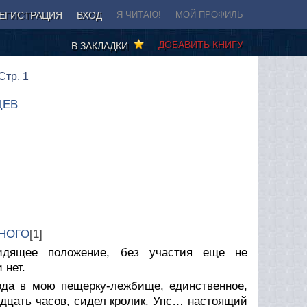
ЕГИСТРАЦИЯ
ВХОД
Я ЧИТАЮ!
МОЙ ПРОФИЛЬ
ДОБАВИТЬ КНИГУ
В ЗАКЛАДКИ
Стр. 1
ЦЕВ
НОГО
[1]
идящее положение, без участия еще не
 нет.
хода в мою пещерку-лежбище, единственное,
дцать часов, сидел кролик. Упс… настоящий