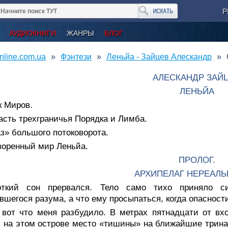
Р
АУДИОКНИГИ
ЖАНРЫ
БЛОГ
nline.com.ua
Фэнтези
Леньйа - Зайцев Алескандр
АЛЕСКАНДР ЗАЙ
ЛЕНЬЙА
к Миров.
асть трехграничья Порядка и Лимба.
з» большого потоковорота.
воренный мир Леньйа.
ПРОЛОГ.
АРХИПЕЛАГ НЕРЕАЛЬ
откий сон прервался. Тело само тихо приняло с
вшегося разума, а что ему просыпаться, когда опасности
, вот что меня разбудило. В метрах пятнадцати от в
, на этом острове место «тишины» на ближайшие трина