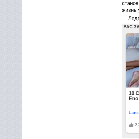
станов
жизнь 
Ледя