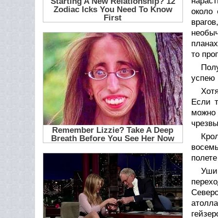
нараст
около
врагов
необыч
планах
то про
Пол
успею 
Хот
Если т
можно
чрезвы
Кро
восемь
полете
Уши
перехо
Северо
атолла
гейзер