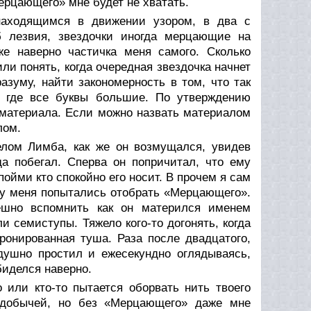
ерцающего» мне будет не хватать.
находящимся в движении узором, в два с
б лезвия, звездочки иногда мерцающие на
же наверно частичка меня самого. Сколько
ли понять, когда очередная звездочка начнет
азуму, найти закономерность в том, что так
 где все буквы большие. По утверждению
 материала. Если можно назвать материалом
лом.
елом Лимба, как же он возмущался, увидев
да побегал. Сперва он попричитал, что ему
 пойми кто спокойно его носит. В прочем я сам
м у меня попытались отобрать «Мерцающего».
ешно вспомнить как он матерился именем
и семиступы. Тяжело кого-то догонять, когда
ронированная туша. Раза после двадцатого,
ушно простил и ежесекундно оглядываясь,
биделся наверно.
о или кто-то пытается оборвать нить твоего
 добычей, но без «Мерцающего» даже мне