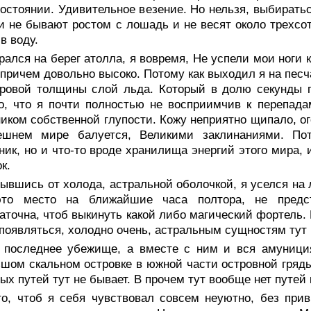
остоянии. Удивительное везение. Но нельзя, выбиратьс
и не бывают ростом с лошадь и не весят около трехсо
в воду.
ался на берег атолла, я вовремя, Не успели мои ноги 
 причем довольно высоко. Потому как выходил я на песч
ровой толщины слой льда. Который в долю секунды по
, что я почти полностью не восприимчив к перепада
иком собственной глупости. Кожу неприятно щипало, ог
ешнем мире балуется, Великими заклинаниями. Пот
ник, но и что-то вроде хранилища энергий этого мира,
к.
ывшись от холода, астральной оболочкой, я уселся на л
это место на ближайшие часа полтора, не предст
аточна, чтоб выкинуть какой либо магический фортель
 появляться, холодно очень, астральным сущностям тут 
 последнее убежище, а вместе с ним и вся амуниция
шом скальном островке в южной части островной гряды
ых путей тут не бывает. В прочем тут вообще нет путей 
то, чтоб я себя чувствовал совсем неуютно, без при