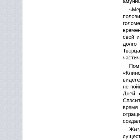
амуниц
«Ме
полов
голоме
времен
свой и
долго
Творца
частич
Пом
«Клино
видете
не пой
Дней 
Спасит
время 
отращ
создал
Жиз
сущес