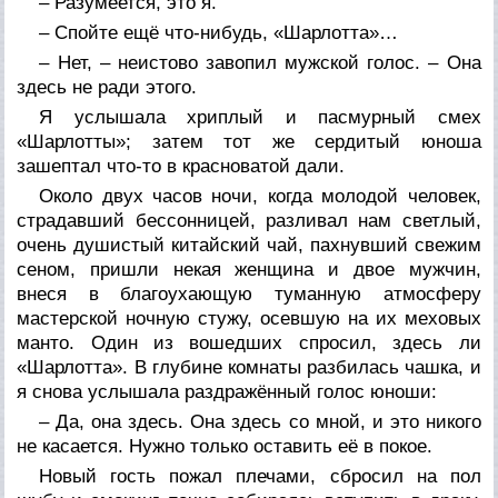
– Разумеется, это я.
– Спойте ещё что-нибудь, «Шарлотта»…
– Нет, – неистово завопил мужской голос. – Она
здесь не ради этого.
Я услышала хриплый и пасмурный смех
«Шарлотты»; затем тот же сердитый юноша
зашептал что-то в красноватой дали.
Около двух часов ночи, когда молодой человек,
страдавший бессонницей, разливал нам светлый,
очень душистый китайский чай, пахнувший свежим
сеном, пришли некая женщина и двое мужчин,
внеся в благоухающую туманную атмосферу
мастерской ночную стужу, осевшую на их меховых
манто. Один из вошедших спросил, здесь ли
«Шарлотта». В глубине комнаты разбилась чашка, и
я снова услышала раздражённый голос юноши:
– Да, она здесь. Она здесь со мной, и это никого
не касается. Нужно только оставить её в покое.
Новый гость пожал плечами, сбросил на пол