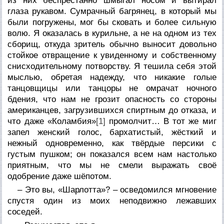
из них беспрестанно шмыгал носом и вытирал
глаза рукавом. Сумрачный багрянец, в который мы
были погружены, мог бы сковать и более сильную
волю. Я оказалась в курильне, а не на одном из тех
сборищ, откуда зритель обычно выносит довольно
стойкое отвращение к увиденному и собственному
снисходительному потворству. Я тешила себя этой
мыслью, обретая надежду, что никакие голые
танцовщицы или танцоры не омрачат ночного
бдения, что нам не грозит опасность со стороны
американцев, загрузившихся спиртным до отказа, и
что даже «Коламбия»
[1]
промолчит… В тот же миг
запел женский голос, бархатистый, жёсткий и
нежный одновременно, как твёрдые персики с
густым пушком; он показался всем нам настолько
приятным, что мы не смели выражать своё
одобрение даже шёпотом.
– Это вы, «Шарлотта»? – осведомился мгновение
спустя один из моих неподвижно лежавших
соседей.