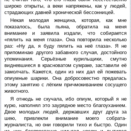
широко открыты, а веки напряжены, как у людей,
страдающих давней хронической бессонницей.
Некая молодая женщина, которая, как мне
показалось, была пьяна, обратила на меня
внимание и заявила издали, что собирается
«пялить на меня глаза». Она повторила несколько
раз: «Ну да, я буду пялить на неё глаза». Я не
припоминаю другого забавного случая, достойного
упоминания. Серьёзные курильщики, смутно
видневшиеся в красноватом сумраке, заставили её
замолчать. Кажется, один из них дал ей пожевать
опиумные шарики. Она добросовестно предалась
этому занятию с лёгким причмокиванием сосущего
животного.
Я отнюдь не скучала, ибо опиум, который я не
курю, наполнял это заурядное место благоуханием.
Двое молодых людей, державших друг друга за
шею, привлекли внимание моего собрата-
журналиста, но они говорили тихо и быстро. Один