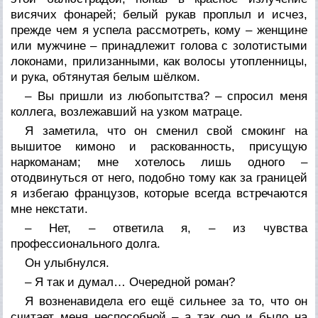
висячих фонарей; белый рукав проплыл и исчез,
прежде чем я успела рассмотреть, кому – женщине
или мужчине – принадлежит голова с золотистыми
локонами, прилизанными, как волосы утопленницы,
и рука, обтянутая белым шёлком.
– Вы пришли из любопытства? – спросил меня
коллега, возлежавший на узком матраце.
Я заметила, что он сменил свой смокинг на
вышитое кимоно и раскованность, присущую
наркоманам; мне хотелось лишь одного –
отодвинуться от него, подобно тому как за границей
я избегаю французов, которые всегда встречаются
мне некстати.
– Нет, – ответила я, – из чувства
профессионального долга.
Он улыбнулся.
– Я так и думал… Очередной роман?
Я возненавидела его ещё сильнее за то, что он
считает меня неспособной – а так оно и было на