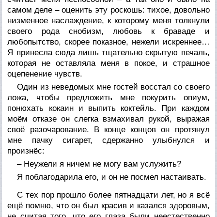
самом деле – оценить эту роскошь: тихое, довольно
низменное наслаждение, к которому меня толкнули
своего рода снобизм, любовь к браваде и
любопытство, скорее показное, нежели искреннее…
Я принесла сюда лишь тщательно скрытую печаль,
которая не оставляла меня в покое, и страшное
оцепенение чувств.
Один из неведомых мне гостей восстал со своего
ложа, чтобы предложить мне покурить опиум,
понюхать кокаин и выпить коктейль. При каждом
моём отказе он слегка взмахивал рукой, выражая
своё разочарование. В конце концов он протянул
мне пачку сигарет, сдержанно улыбнулся и
произнёс:
– Неужели я ничем не могу вам услужить?
Я поблагодарила его, и он не посмел настаивать.
С тех пор прошло более пятнадцати лет, но я всё
ещё помню, что он был красив и казался здоровым,
не считая того, что его глаза были неестественно