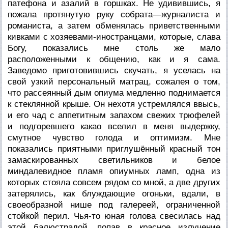
патефона и азалий в горшках. Не удивившись, я
пожала протянутую руку собрата—журналиста и
романиста, а затем обменялась приветственными
кивками с хозяевами-иностранцами, которые, слава
Богу, показались мне столь же мало
расположенными к общению, как и я сама.
Заведомо приготовившись скучать, я уселась на
свой узкий персональный матрац, сожалея о том,
что рассеянный дым опиума медленно поднимается
к стеклянной крыше. Он нехотя устремлялся ввысь,
и его чад с аппетитным запахом свежих трюфелей
и подгоревшего какао вселил в меня выдержку,
смутное чувство голода и оптимизм. Мне
показались приятными приглушённый красный тон
замаскированных светильников и белое
миндалевидное пламя опиумных ламп, одна из
которых стояла совсем рядом со мной, а две других
затерялись, как блуждающие огоньки, вдали, в
своеобразной нише под галереей, ограниченной
стойкой перил. Чья-то юная голова свесилась над
этой балюстрадой, попав в красное излучение