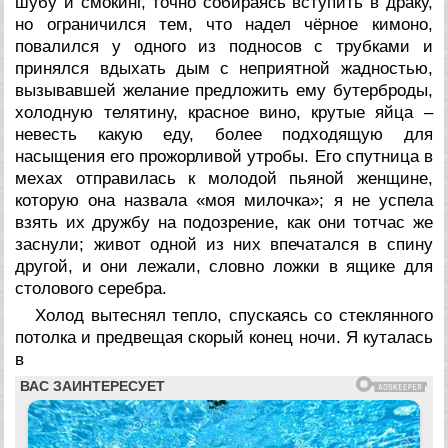
шубу и смокинг, точно собираясь вступить в драку,
но ограничился тем, что надел чёрное кимоно,
повалился у одного из подносов с трубками и
принялся вдыхать дым с неприятной жадностью,
вызывавшей желание предложить ему бутерброды,
холодную телятину, красное вино, крутые яйца –
невесть какую еду, более подходящую для
насыщения его прожорливой утробы. Его спутница в
мехах отправилась к молодой пьяной женщине,
которую она назвала «моя милочка»; я не успела
взять их дружбу на подозрение, как они тотчас же
заснули; живот одной из них впечатался в спину
другой, и они лежали, словно ложки в ящике для
столового серебра.
Холод вытеснял тепло, спускаясь со стеклянного
потолка и предвещая скорый конец ночи. Я куталась
в