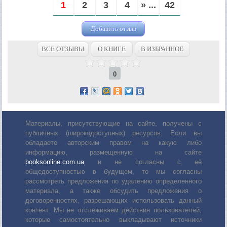
1
2
3
4
» ...
42
Добавить отзыв
ВСЕ ОТЗЫВЫ
О КНИГЕ
В ИЗБРАННОЕ
0
Материалы, присутствующие на сайте, получены с
публичных (широкодоступных) ресурсов. Если вы
обладаете авторским правом на какую либо
информацию, размещенную на сайте
booksonline.com.ua
и не согласны с её
общедоступностью в будущем, то мы согласны
рассмотреть предложения по удалению определенного
материала, а также обсудить предложения о
договоренностях, разрешающих использовать данный
контент. Мы не отслеживаем действия пользователей,
которые самостоятельно выкладывают источники