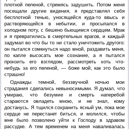
плотной пеленой, стремясь задушить. Потом меня
посещали другие видения, я представлял себя
бесплотной тенью, уносящейся куда-то ввысь и
растворяющейся в небытии, и просыпался в
холодном поту, с бешено бьющимся сердцем. Мрак
и я превратились в смертельных врагов, и каждый
задумал во что бы то ни стало уничтожить другого:
он пытался сомкнуться надо мной, раздавить меня,
по капле высосать мое сознание, а я пытался
пронзить его взглядом, рассмотреть хоть что-
нибудь за его пеленой, — боже мой, как это было
страшно!
Однажды темной, беззвучной ночью мои
страдания сделались невыносимыми. Я думал, что
умираю, что безумие и смерть наперебой
стараются овладеть мною, и не знал, кому
достанусь. Я тщился сохранить ясный ум, пока мое
сердце не перестанет биться, и молился, чтобы
мне было позволено уйти к Господу в здравом
рассудке. А тем временем на меня наваливалась