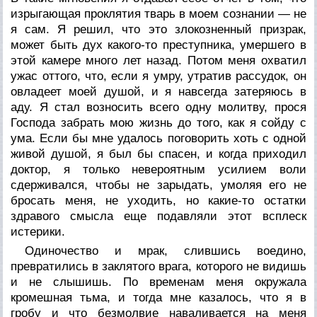
изрыгающая проклятия тварь в моем сознании — не
я сам. Я решил, что это злокозненный призрак,
может быть дух какого-то преступника, умершего в
этой камере много лет назад. Потом меня охватил
ужас оттого, что, если я умру, утратив рассудок, он
овладеет моей душой, и я навсегда затеряюсь в
аду. Я стал возносить всего одну молитву, прося
Господа забрать мою жизнь до того, как я сойду с
ума. Если бы мне удалось поговорить хоть с одной
живой душой, я был бы спасен, и когда приходил
доктор, я только невероятным усилием воли
сдерживался, чтобы не зарыдать, умоляя его не
бросать меня, не уходить, но какие-то остатки
здравого смысла еще подавляли этот всплеск
истерики.
Одиночество и мрак, слившись воедино,
превратились в заклятого врага, которого не видишь
и не слышишь. По временам меня окружала
кромешная тьма, и тогда мне казалось, что я в
гробу и что безмолвие наваливается на меня