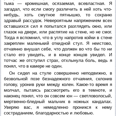
тьма — кромешная, осязаемая, всевластная. Я
загадал, что если смогу различить в ней хоть что-
нибудь, хоть смутное пятнышко, то сохраню
здравый рассудок. Невероятным напряжением всех
оставшихся сил я попытался разглядеть окно, или
глазок на двери, или распятие на стене, но не смог.
Тогда я вспомнил, что в углу напротив койки в стене
закреплен маленький откидной стул. Я неистово,
отчаянно внушал себе, что должен во что бы то ни
стало его увидеть, и в конце концов увидел. И
тотчас же отступил страх, отхлынула боль, ведь я
понял, что в камере не один.
Он сидел на стуле совершенно неподвижно, в
безвольной позе безнадежного отчаяния, склонив
голову, уронив руки между колен. Какое-то время я
молчал, пытаясь рассмотреть его в темноте, и
наконец понял, что он совсем юн — светловолосый,
мертвенно-бледный мальчик в ножных кандалах.
Уверяю вас, я немедленно проникся к нему
состраданием, благодарностью и любовью.