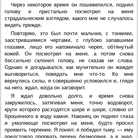
Через некоторое время он пошевелился, поднял
голову и пристально посмотрел на меня
страдальческим взглядом, какого мне не случалось
видеть прежде.
Повторяю, это был почти мальчик, с тонкими,
заострившимися чертами, с глубоко запавшими
глазами, лицо его напоминало череп, обтянутый
кожей. Он посмотрел на меня, а потом снова
бессильно склонил голову, не сказав ни слова.
Однако я догадывался, как мучительно он жаждет
выговориться, поведать мне что-то. Ко мне
вернулись силы, я совершенно успокоился и, глядя
на него, ждал, когда он заговорит.
Я ждал довольно долго, и время снова
закружилось, затягивая меня, точно водоворот,
круги которого расходятся шире и шире, словно от
брошенного в воду камня. Наконец он поднял глаза
и умоляюще посмотрел на меня, будто просил
проявить терпение. Я понял: я победил тьму, — ему
предстояло прорвать пелену безмолвия, а я знал,