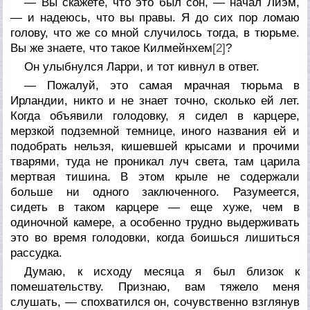
— Вы скажете, что это был сон, — начал Лиэм,
— и надеюсь, что вы правы. Я до сих пор ломаю
голову, что же со мной случилось тогда, в тюрьме.
Вы же знаете, что такое Килмейнхем
[2]
?
Он улыбнулся Ларри, и тот кивнул в ответ.
— Пожалуй, это самая мрачная тюрьма в
Ирландии, никто и не знает точно, сколько ей лет.
Когда объявили голодовку, я сидел в карцере,
мерзкой подземной темнице, иного названия ей и
подобрать нельзя, кишевшей крысами и прочими
тварями, туда не проникал луч света, там царила
мертвая тишина. В этом крыле не содержали
больше ни одного заключенного. Разумеется,
сидеть в таком карцере — еще хуже, чем в
одиночной камере, а особенно трудно выдерживать
это во время голодовки, когда боишься лишиться
рассудка.
Думаю, к исходу месяца я был близок к
помешательству. Признаю, вам тяжело меня
слушать, — спохватился он, сочувственно взглянув