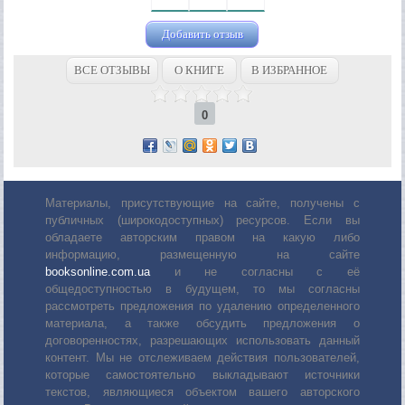
Добавить отзыв
ВСЕ ОТЗЫВЫ
О КНИГЕ
В ИЗБРАННОЕ
0
Материалы, присутствующие на сайте, получены с
публичных (широкодоступных) ресурсов. Если вы
обладаете авторским правом на какую либо
информацию, размещенную на сайте
booksonline.com.ua
и не согласны с её
общедоступностью в будущем, то мы согласны
рассмотреть предложения по удалению определенного
материала, а также обсудить предложения о
договоренностях, разрешающих использовать данный
контент. Мы не отслеживаем действия пользователей,
которые самостоятельно выкладывают источники
текстов, являющиеся объектом вашего авторского