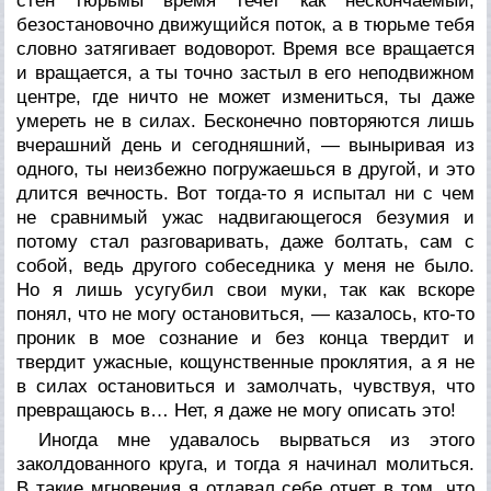
стен тюрьмы время течет как нескончаемый,
безостановочно движущийся поток, а в тюрьме тебя
словно затягивает водоворот. Время все вращается
и вращается, а ты точно застыл в его неподвижном
центре, где ничто не может измениться, ты даже
умереть не в силах. Бесконечно повторяются лишь
вчерашний день и сегодняшний, — выныривая из
одного, ты неизбежно погружаешься в другой, и это
длится вечность. Вот тогда-то я испытал ни с чем
не сравнимый ужас надвигающегося безумия и
потому стал разговаривать, даже болтать, сам с
собой, ведь другого собеседника у меня не было.
Но я лишь усугубил свои муки, так как вскоре
понял, что не могу остановиться, — казалось, кто-то
проник в мое сознание и без конца твердит и
твердит ужасные, кощунственные проклятия, а я не
в силах остановиться и замолчать, чувствуя, что
превращаюсь в… Нет, я даже не могу описать это!
Иногда мне удавалось вырваться из этого
заколдованного круга, и тогда я начинал молиться.
В такие мгновения я отдавал себе отчет в том, что