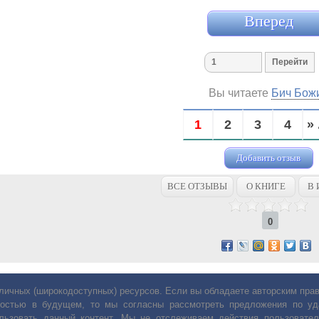
Вперед
Вы читаете
Бич Бож
1
2
3
4
» 
Добавить отзыв
ВСЕ ОТЗЫВЫ
О КНИГЕ
В 
0
личных (широкодоступных) ресурсов. Если вы обладаете авторским пр
остью в будущем, то мы согласны рассмотреть предложения по уда
льзовать данный контент. Мы не отслеживаем действия пользовател