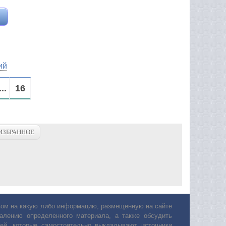
ий
...
16
ИЗБРАННОЕ
авом на какую либо информацию, размещенную на сайте
лению определенного материала, а также обсудить
ей, которые самостоятельно выкладывают источники