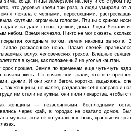
а зима, когда птицы замерзали на лету и со стуком п
лето, что деревья цвели три раза, а люди умирали от 
земля лежала с черными, пересохшими, растрескавши
выла круглым, огромным голосом. Птицы с криком носи
падали на дали стены, церкви, дома. Люди бежали и
ым небом. Время исчезло. Никто не мог сказать, скольк
 покрытая холодным потом, земля наконец затихла. 
х зияло раскаленное небо. Пламя свечей пригибалос
ываемых вслух человеческих грехов. Бледные священ
злетится в куски, как положенный на уголья каштан.
т срок прошел. Земля по временам еще чуть-чуть вздр
 начали жить. По ночам они знали, что все прежнее
ми, днями. И они жили бегом, коротко, задыхаясь, сп
ь, так женщины, не жалея, раздавали себя направо и на
 груди им стали не нужны, они пили лекарства, чтобы с
ак женщины — незасеянными, бесплодными остава
вались через край, в городах не хватало домов. Бы
ала музыка, огни не потухали всю ночь, красные искры 
глазах.