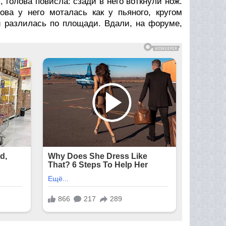
, голова повисла: сзади в него воткнули нож.
ва у него моталась как у пьяного, кругом
и разлилась по площади. Вдали, на форуме,