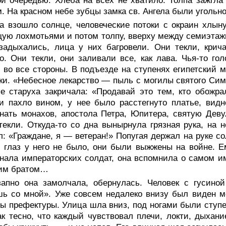
й очередью. Хлеба на всех не хватило. Толпа зажгла 
. На красном небе зубцы замка св. Ангела были угольн
да взошло солнце, человеческие потоки с окраин хлы
ую лохмотьями и потом толпу, вверху между семиэтаж
задыхались, лица у них багровели. Они текли, крич
. Они текли, они заливали все, как лава. Чья-то го
 во все стороны. В подъезде на ступенях египетский 
и. «Небесное лекарство — пыль с могилы святого Си
е старуха закричала: «Продавай это тем, кто обожра
и пахло вином, у нее было расстегнуто платье, вид
нать монахов, апостола Петра, Юпитера, святую Деву.
екли. Откуда-то со дна вынырнула грязная рука, на н
л: «Граждане, я — ветеран!» Попугая держал на руке 
 глаз у него не было, они были выжжены на войне. Ем
нала императорских солдат, она вспомнила о самом им
оим братом…
запно она замолчала, обернулась. Человек с гусино
ь со мной». Уже совсем недалеко внизу был виден мо
ы префектуры. Улица шла вниз, под ногами были ступен
к тесно, что каждый чувствовал плечи, локти, дыхани