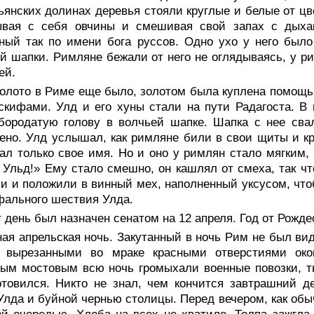
ьянских долинах деревья стояли круглые и белые от цв
ывая с себя овчины и смешивая свой запах с дыхан
ный так по имени бога руссов. Одно ухо у него было
й шапки. Римляне бежали от него не оглядываясь, у р
ей.
олото в Риме еще было, золотом была куплена помощь 
скифами. Улд и его хуны стали на пути Радагоста. В
бородатую голову в волчьей шапке. Шапка с нее сва
ено. Улд услышал, как римляне били в свои щиты и кр
ал только свое имя. Но и оно у римлян стало мягким, 
 Ульд!» Ему стало смешно, он кашлял от смеха, так чт
и и положили в винный мех, наполненный уксусом, что
ального шествия Улда.
 день был назначен сенатом на 12 апреля. Год от Рожде
ая апрельская ночь. Закутанный в ночь Рим не был ви
о вырезанными во мраке красными отверстиями око
ым мостовым всю ночь громыхали военные повозки, т
товился. Никто не знал, чем кончится завтрашний д
Улда и буйной чернью столицы. Перед вечером, как обы