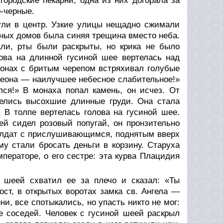
городские пекарни, одна из них догорала за
о-черные.
нули в центр. Узкие улицы нещадно сжимали
ных домов была синяя трещина вместо неба.
али, рты были раскрыты, но крика не было
лова на длинной гусиной шее вертелась над
монах с бритым черепом встряхивал голубые
меона — наилучшее небесное слабительное!»
лся!» В монаха попал камень, он исчез. От
нелись высохшие длинные груди. Она стала
 В толпе вертелась голова на гусиной шее.
ей сидел розовый попугай, он пронзительно
солдат с прислушивающимся, поднятым вверх
у стали бросать деньги в корзину. Старуха
ператоре, о его сестре: эта курва Плацидия
й шеей схватил ее за плечо и сказал: «Ты
ст, в открытых воротах замка св. Ангела —
и, все спотыкались, но упасть никто не мог:
е соседей. Человек с гусиной шеей раскрыл