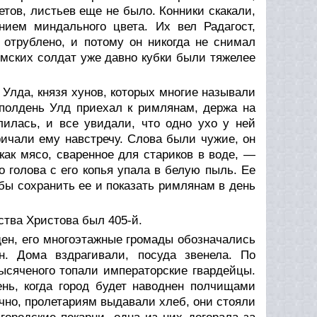
етов, листьев еще не было. Конники скакали,
ием миндального цвета. Их вел Радагост,
 отрублено, и потому он никогда не снимал
имских солдат уже давно кубки были тяжелее
Улда, князя хунов, которых многие называли
 полдень Улд приехал к римлянам, держа на
лилась, и все увидали, что одно ухо у ней
ичали ему навстречу. Слова были чужие, он
как мясо, сваренное для стариков в воде, —
о голова с его копья упала в белую пыль. Ее
бы сохранить ее и показать римлянам в день
ства Христова был 405-й.
ден, его многоэтажные громады обозначались
н. Дома вздрагивали, посуда звенела. По
ысяченого топали императорские гвардейцы.
ень, когда город будет наводнен полчищами
чно, пролетариям выдавали хлеб, они стояли