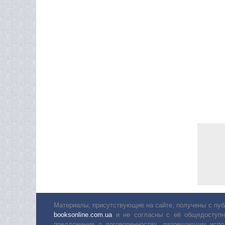
Материалы, присутствующие на сайте, получены с пуб
booksonline.com.ua
и не согласны с её общедоступн
предложения о договоренностях, разрешающих испо