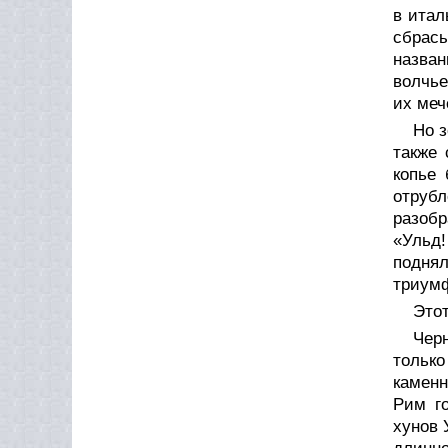
в итал
сбрас
назван
волчье
их меч
Но з
также 
копье 
отрубл
разобр
«Ульд!
поднял
триумф
Этот
Черн
тольк
каменн
Рим го
хунов 