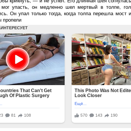
тобы крикнуть, — и не успел. Его длинная шея согнулась
мог упасть, он медленно шел мертвый в толпе, голо
сь. Он упал только тогда, когда толпа перешла мост 
ы пропели