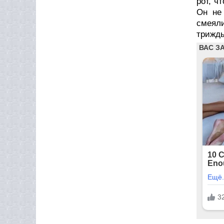
рот, ч
Он не 
смеяли
трижд