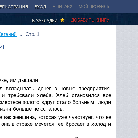
ЕГИСТРАЦИЯ
ВХОД
Я ЧИТАЮ!
МОЙ ПРОФИЛЬ
ДОБАВИТЬ КНИГУ
В ЗАКЛАДКИ
Евгений
Стр. 1
ИН
ухе, им дышали.
л вкладывать денег в новые предприятия.
 и требовали хлеба. Хлеб становился все
смертное золото вдруг стало больным, люди
жизни больше не осталось.
как женщина, которая уже чувствует, что ее
на в страхе мечется, ее бросает в холод и