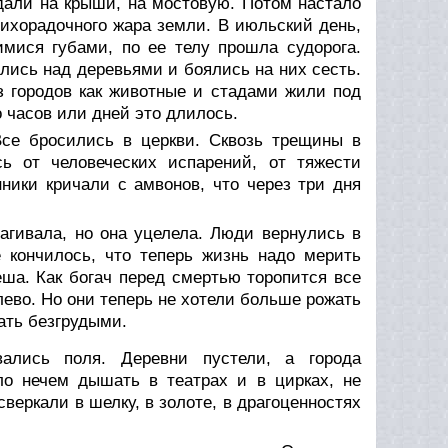
адали на крыши, на мостовую. Потом настало
лихорадочного жара земли. В июльский день,
мися губами, по ее телу прошла судорога.
лись над деревьями и боялись на них сесть.
з городов как животные и стадами жили под
о часов или дней это длилось.
Все бросились в церкви. Сквозь трещины в
ь от человеческих испарений, от тяжести
ники кричали с амвонов, что через три дня
агивала, но она уцелела. Люди вернулись в
 кончилось, что теперь жизнь надо мерить
еша. Как богач перед смертью торопится все
лево. Но они теперь не хотели больше рожать
тать безгрудыми.
лись поля. Деревни пустели, а города
ло нечем дышать в театрах и в цирках, не
сверкали в шелку, в золоте, в драгоценностях