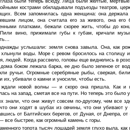
глаза были теперь всюду. Лица были желтые, мертвые, 
ойными кострами обкладывали подъезды театров, церк
щих. Всем запомнилась одна женщина: она держала н
невшим лицом, она считала его за живого, она его
нными платками, бежали скорее жить, чтобы до конц
 Пили вино, прижимали губы к губам, кричали музы
ть…
однажды услышали: земля снова завыла. Она, как рож
 хлынули воды. Море с ревом бросилось на столицу и 
я, людей. Когда рассвело, головы еще виднелись в роз
дома боком лежала барка, ее дно было зеленое от вод
кли ручьи. Огромные серебряные рыбы, сверкая, бил
и их, убивали о камни и уносили, чтобы есть.
 ждали новой волны — и скоро она пришла. Как и в
лась на запад, сметая все на пути. Но теперь это было 
х знали, что они живут совсем по-другому, чем все зд
 что они ходят в шубах из овчины, что они убивают у
вшись от Балтийских берегов, от Дуная, от Днепра, от 
— все быстрее, как огромный камень с горы.
аменного топота тысяч лошадей земля глухо выла, как 