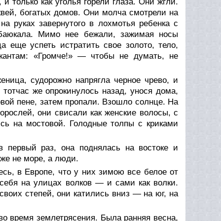
и только как уголья горели глаза. Они жгли.
вей, богатых домов. Они молча смотрели на
а руках завернутого в лохмотья ребенка с
 баюкала. Мимо нее бежали, зажимая носы
а еще успеть истратить свое золото, тело,
кантам: «Громче!» — чтобы не думать, не
еница, судорожно напрягла черное чрево, и
тотчас же опрокинулось назад, унося дома,
овой пене, затем пропали. Взошло солнце. На
орослей, они свисали как женские волосы, с
ись на мостовой. Голодные толпы с криками
 первый раз, она поднялась на востоке и
уже не море, а люди.
есь, в Европе, что у них зимою все белое от
 себя на улицах волков — и сами как волки.
своих степей, они катились вниз — на юг, на
во время землетрясения. Была ранняя весна,