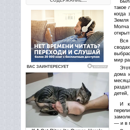
СОДЕРЖАНИЕ....
Был
такое 
когда 
Земля 
Молча 
открыт
Вся
свода
выбрас
мир ра
Это
дома и
месяца
раздат
детей,
И к
перели
замолк
— и в 