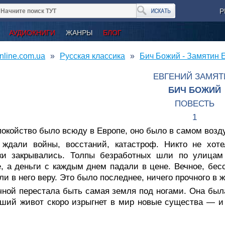
Р
АУДИОКНИГИ
ЖАНРЫ
БЛОГ
nline.com.ua
Русская классика
Бич Божий - Замятин 
ЕВГЕНИЙ ЗАМЯТ
БИЧ БОЖИЙ
ПОВЕСТЬ
1
окойство было всюду в Европе, оно было в самом возд
 ждали войны, восстаний, катастроф. Никто не хоте
ки закрывались. Толпы безработных шли по улицам
, а деньги с каждым днем падали в цене. Вечное, бес
ли в него веру. Это было последнее, ничего прочного в 
ной перестала быть самая земля под ногами. Она была 
ший живот скоро изрыгнет в мир новые существа — и о