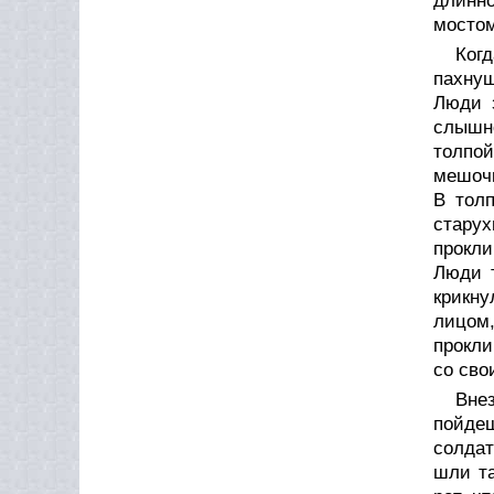
длинно
мостом
Ког
пахнущ
Люди 
слышно
толпой
мешочк
В толп
старух
прокли
Люди т
крикну
лицом,
прокли
со св
Вне
пойдеш
солдат
шли та