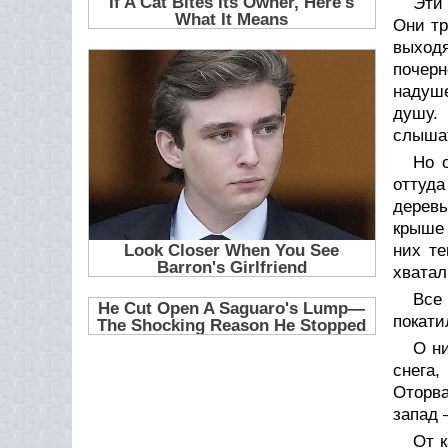
Эти 
Они тр
выходя
почер
надуше
душу.
слыша
Но 
оттуда
деревь
крыше 
них те
хватал
Все
покати
О ни
снега,
Оторва
запад 
От к