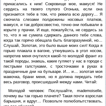
прикасались к ним! Сокровище мое, мамуся! Не
сердись на твоего глупого Огонька, если она
признается тебе в том, что ревела всю дорогу… Я
смочила слезами полдюжины носовых платков,
мамуся, и так добросовестно, точно они побывали в
корыте у прачки. И еще, пожалуйста, не сердись за
то, что я не сумела сдержать данного тебе слова,
когда так горячо обещала быть благоразумной, но…
Слушай, Золотая, это было выше моих сил! Когда я
горько плакала в вагоне, уткнувшись в угол носом,
напротив меня очутился какой-то молодой франт из
такой породы, знаешь, какие гуляют у нас в городе с
пестрыми галстуками, с тросточками в руках в
праздничные дни на бульваре. И… и… золотая моя
мамочка, брани меня, но я должна передать тебе
весь разговор, происшедший между нами. Читай:
Молодой человек:
Послушайте, mademoiselle,
почему вы так горько плачете? Такая почти взрослая
барышня, и вдруг… Позвольте полюбопытствовать,