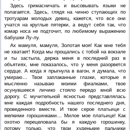
Здесь гримасничать и высовывать языки не
полагается. Здесь, глядя на чинно ступающих по
тротуарам молодых девиц, кажется, что все они
учатся на круглые пятерки, а ведут себя так, что
комар носа не подточит, по любимому выражению
бабушки Лу-лу.
Ах мамуля, мамуля, Золотая моя! Как мне тебя
не хватает! Когда мы прощались с тобой на вокзале
и ты застыла, держа меня в последний раз в
объятиях, мне показалось, что у меня разорвется
сердце. А когда я прыгнула в вагон, я думала, что
умираю… Твои заплаканные глазки, которые я
мысленно называю моими фиалками, твое
осунувшееся личико стояло передо мной всю
дорогу. С мучительной ясностью представлялась
мне каждая подробность нашего последнего дня,
проведенного вместе. И твое серое платьице с
мелкими горошинками… Милое мое платьице! Как
охотно перецеловала бы я каждую горошинку,
потому только, что твои худенькие пальчики