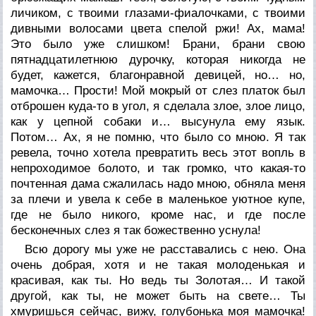
личиком, с твоими глазами-фиалочками, с твоими
дивными волосами цвета спелой ржи! Ах, мама!
Это было уже слишком! Брани, брани свою
пятнадцатилетнюю дурочку, которая никогда не
будет, кажется, благонравной девицей, но… но,
мамочка… Прости! Мой мокрый от слез платок был
отброшен куда-то в угол, я сделала злое, злое лицо,
как у цепной собаки и… высунула ему язык.
Потом… Ах, я не помню, что было со мною. Я так
ревела, точно хотела превратить весь этот вопль в
непроходимое болото, и так громко, что какая-то
почтенная дама сжалилась надо мною, обняла меня
за плечи и увела к себе в маленькое уютное купе,
где не было никого, кроме нас, и где после
бесконечных слез я так божественно уснула!
Всю дорогу мы уже не расставались с нею. Она
очень добрая, хотя и не такая молоденькая и
красивая, как ты. Но ведь ты Золотая… И такой
другой, как ты, не может быть на свете… Ты
хмуришься сейчас, вижу, голубонька моя мамочка!