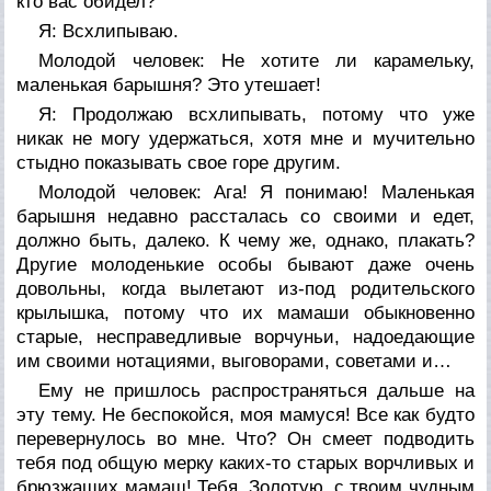
кто вас обидел?
Я:
Всхлипываю.
Молодой человек:
Не хотите ли карамельку,
маленькая барышня? Это утешает!
Я:
Продолжаю всхлипывать, потому что уже
никак не могу удержаться, хотя мне и мучительно
стыдно показывать свое горе другим.
Молодой человек:
Ага! Я понимаю! Маленькая
барышня недавно рассталась со своими и едет,
должно быть, далеко. К чему же, однако, плакать?
Другие молоденькие особы бывают даже очень
довольны, когда вылетают из-под родительского
крылышка, потому что их мамаши обыкновенно
старые, несправедливые ворчуньи, надоедающие
им своими нотациями, выговорами, советами и…
Ему не пришлось распространяться дальше на
эту тему. Не беспокойся, моя мамуся! Все как будто
перевернулось во мне. Что? Он смеет подводить
тебя под общую мерку каких-то старых ворчливых и
брюзжащих мамаш! Тебя, Золотую, с твоим чудным