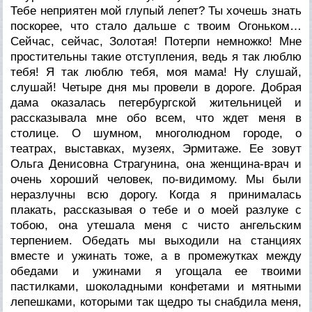
Тебе неприятен мой глупый лепет? Ты хочешь знать
поскорее, что стало дальше с твоим Огоньком…
Сейчас, сейчас, Золотая! Потерпи немножко! Мне
простительны такие отступления, ведь я так люблю
тебя! Я так люблю тебя, моя мама! Ну слушай,
слушай! Четыре дня мы провели в дороге. Добрая
дама оказалась петербургской жительницей и
рассказывала мне обо всем, что ждет меня в
столице. О шумном, многолюдном городе, о
театрах, выставках, музеях, Эрмитаже. Ее зовут
Ольга Денисовна Страгунина, она женщина-врач и
очень хороший человек, по-видимому. Мы были
неразлучны всю дорогу. Когда я принималась
плакать, рассказывая о тебе и о моей разлуке с
тобою, она утешала меня с чисто ангельским
терпением. Обедать мы выходили на станциях
вместе и ужинать тоже, а в промежутках между
обедами и ужинами я угощала ее твоими
пастилками, шоколадными конфетами и мятными
лепешками, которыми так щедро ты снабдила меня,