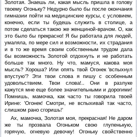
Золотая. Знаешь ли, какая мысль пришла в голову
твоему Огоньку? Недурно было бы после окончания
гимназии пойти на медицинские курсы, с условием,
конечно, если ты будешь служить в столице, а
потом сделаться такою же женщиной-врачом. О, как
это было бы прекрасно! Я бы работала для людей,
умаляла, по мере сил и возможности, их страдания
и в то же время своим собственным трудом дала
бы возможность Золотой отдохнуть и не работать
больше так много. Ну что, мамуся, какова моя
мысль? Хороша? Или опять твой Огонек 'вспыхнул
впустую'? Эти твои слова я пишу с особенным
удовольствием. Твои слова!.. Они в разлуке
кажутся мне еще более значительными и дорогими!
Помнишь, мамочка, как часто ты говорила твоей
Ирине: 'Огонек! Смотри, не вспыхивай так часто,
слишком рано сгоришь!'
Ах, мамочка, Золотая моя, прекрасная! Не даром
же ты прозвала Огоньком свою глупенькую,
горячую, огневую девочку! Огоньку свойственно