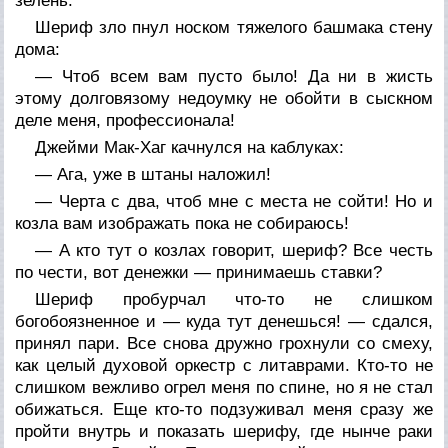
зелень.
Шериф зло пнул носком тяжелого башмака стену
дома:
— Чтоб всем вам пусто было! Да ни в жисть
этому долговязому недоумку не обойти в сыскном
деле меня, профессионала!
Джейми Мак-Хаг качнулся на каблуках:
— Ага, уже в штаны наложил!
— Черта с два, чтоб мне с места не сойти! Но и
козла вам изображать пока не собираюсь!
— А кто тут о козлах говорит, шериф? Все честь
по чести, вот денежки — принимаешь ставки?
Шериф пробурчал что-то не слишком
богобоязненное и — куда тут денешься! — сдался,
принял пари. Все снова дружно грохнули со смеху,
как целый духовой оркестр с литаврами. Кто-то не
слишком вежливо огрел меня по спине, но я не стал
обижаться. Еще кто-то подзуживал меня сразу же
пройти внутрь и показать шерифу, где нынче раки