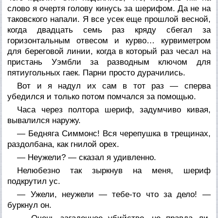
слово я очертя голову кинусь за шерифом. Да не на
таковского напали. Я все усек еще прошлой весной,
когда двадцать семь раз кряду сбегал за
горизонтальным отвесом и курво… курвиметром
для береговой линии, когда в который раз чесал на
пристань Уэмбли за разводным ключом для
пятиугольных гаек. Парни просто дурачились.
Вот и я надул их сам в тот раз — сперва
убедился и только потом помчался за помощью.
Часа через полтора шериф, задумчиво кивая,
вывалился наружу.
— Бедняга Симмонс! Вся черепушка в трещинах,
раздолбана, как гнилой орех.
— Неужели? — сказал я удивленно.
Нелюбезно так зыркнув на меня, шериф
подкрутил ус.
— Ужели, неужели — тебе-то что за дело! —
буркнул он.