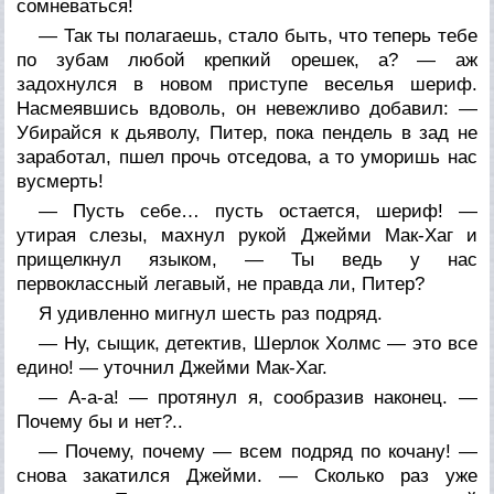
сомневаться!
— Так ты полагаешь, стало быть, что теперь тебе
по зубам любой крепкий орешек, а? — аж
задохнулся в новом приступе веселья шериф.
Насмеявшись вдоволь, он невежливо добавил: —
Убирайся к дьяволу, Питер, пока пендель в зад не
заработал, пшел прочь отседова, а то уморишь нас
вусмерть!
— Пусть себе… пусть остается, шериф! —
утирая слезы, махнул рукой Джейми Мак-Хаг и
прищелкнул языком, — Ты ведь у нас
первоклассный легавый, не правда ли, Питер?
Я удивленно мигнул шесть раз подряд.
— Ну, сыщик, детектив, Шерлок Холмс — это все
едино! — уточнил Джейми Мак-Хаг.
— А-а-а! — протянул я, сообразив наконец. —
Почему бы и нет?..
— Почему, почему — всем подряд по кочану! —
снова закатился Джейми. — Сколько раз уже