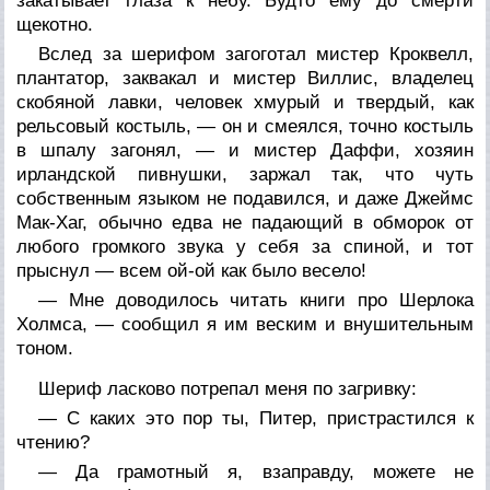
закатывает глаза к небу. Будто ему до смерти
щекотно.
Вслед за шерифом загоготал мистер Кроквелл,
плантатор, заквакал и мистер Виллис, владелец
скобяной лавки, человек хмурый и твердый, как
рельсовый костыль, — он и смеялся, точно костыль
в шпалу загонял, — и мистер Даффи, хозяин
ирландской пивнушки, заржал так, что чуть
собственным языком не подавился, и даже Джеймс
Мак-Хаг, обычно едва не падающий в обморок от
любого громкого звука у себя за спиной, и тот
прыснул — всем ой-ой как было весело!
— Мне доводилось читать книги про Шерлока
Холмса, — сообщил я им веским и внушительным
тоном.
Шериф ласково потрепал меня по загривку:
— С каких это пор ты, Питер, пристрастился к
чтению?
— Да грамотный я, взаправду, можете не