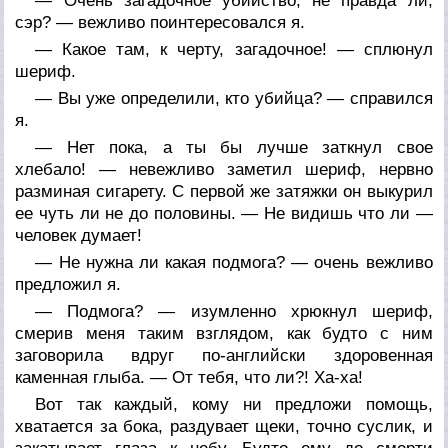
— Очень загадочное убийство, не правда ли,
сэр? — вежливо поинтересовался я.
— Какое там, к черту, загадочное! — сплюнул
шериф.
— Вы уже определили, кто убийца? — справился
я.
— Нет пока, а ты бы лучше заткнул свое
хлебало! — невежливо заметил шериф, нервно
разминая сигарету. С первой же затяжки он выкурил
ее чуть ли не до половины. — Не видишь что ли —
человек думает!
— Не нужна ли какая подмога? — очень вежливо
предложил я.
— Подмога? — изумленно хрюкнул шериф,
смерив меня таким взглядом, как будто с ним
заговорила вдруг по-английски здоровенная
каменная глыба. — От тебя, что ли?! Ха-ха!
Вот так каждый, кому ни предложи помощь,
хватается за бока, раздувает щеки, точно суслик, и