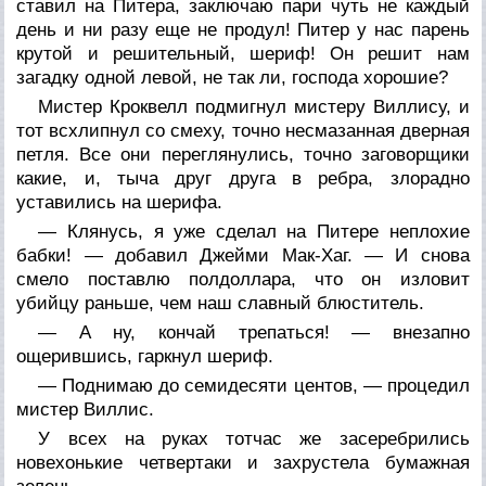
ставил на Питера, заключаю пари чуть не каждый
день и ни разу еще не продул! Питер у нас парень
крутой и решительный, шериф! Он решит нам
загадку одной левой, не так ли, господа хорошие?
Мистер Кроквелл подмигнул мистеру Виллису, и
тот всхлипнул со смеху, точно несмазанная дверная
петля. Все они переглянулись, точно заговорщики
какие, и, тыча друг друга в ребра, злорадно
уставились на шерифа.
— Клянусь, я уже сделал на Питере неплохие
бабки! — добавил Джейми Мак-Хаг. — И снова
смело поставлю полдоллара, что он изловит
убийцу раньше, чем наш славный блюститель.
— А ну, кончай трепаться! — внезапно
ощерившись, гаркнул шериф.
— Поднимаю до семидесяти центов, — процедил
мистер Виллис.
У всех на руках тотчас же засеребрились
новехонькие четвертаки и захрустела бумажная