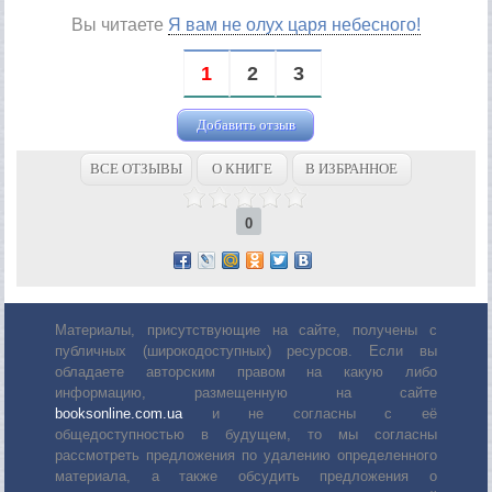
Вы читаете
Я вам не олух царя небесного!
1
2
3
Добавить отзыв
ВСЕ ОТЗЫВЫ
О КНИГЕ
В ИЗБРАННОЕ
0
Материалы, присутствующие на сайте, получены с
публичных (широкодоступных) ресурсов. Если вы
обладаете авторским правом на какую либо
информацию, размещенную на сайте
booksonline.com.ua
и не согласны с её
общедоступностью в будущем, то мы согласны
рассмотреть предложения по удалению определенного
материала, а также обсудить предложения о