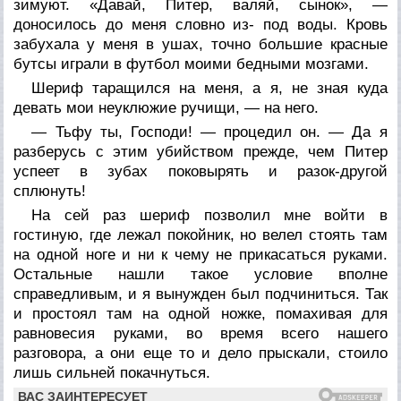
зимуют. «Давай, Питер, валяй, сынок», —
доносилось до меня словно из- под воды. Кровь
забухала у меня в ушах, точно большие красные
бутсы играли в футбол моими бедными мозгами.
Шериф таращился на меня, а я, не зная куда
девать мои неуклюжие ручищи, — на него.
— Тьфу ты, Господи! — процедил он. — Да я
разберусь с этим убийством прежде, чем Питер
успеет в зубах поковырять и разок-другой
сплюнуть!
На сей раз шериф позволил мне войти в
гостиную, где лежал покойник, но велел стоять там
на одной ноге и ни к чему не прикасаться руками.
Остальные нашли такое условие вполне
справедливым, и я вынужден был подчиниться. Так
и простоял там на одной ножке, помахивая для
равновесия руками, во время всего нашего
разговора, а они еще то и дело прыскали, стоило
лишь сильней покачнуться.