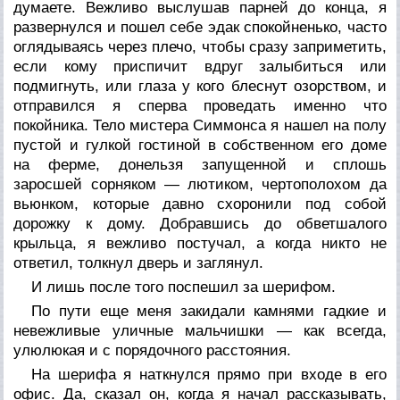
думаете. Вежливо выслушав парней до конца, я
развернулся и пошел себе эдак спокойненько, часто
оглядываясь через плечо, чтобы сразу заприметить,
если кому приспичит вдруг залыбиться или
подмигнуть, или глаза у кого блеснут озорством, и
отправился я сперва проведать именно что
покойника. Тело мистера Симмонса я нашел на полу
пустой и гулкой гостиной в собственном его доме
на ферме, донельзя запущенной и сплошь
заросшей сорняком — лютиком, чертополохом да
вьюнком, которые давно схоронили под собой
дорожку к дому. Добравшись до обветшалого
крыльца, я вежливо постучал, а когда никто не
ответил, толкнул дверь и заглянул.
И лишь после того поспешил за шерифом.
По пути еще меня закидали камнями гадкие и
невежливые уличные мальчишки — как всегда,
улюлюкая и с порядочного расстояния.
На шерифа я наткнулся прямо при входе в его
офис. Да, сказал он, когда я начал рассказывать,