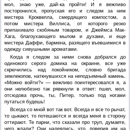
мол, знаю уже, дай-ка пройти! И я вежливо
посторонился, пропуская его и следом за ним
мистера Кроквелла, смердящего компостом, а
потом мистера Виллиса, от которого резко
припахивало скобяным товаром, и Джеймса Мак-
Хага, благоухающего мылом и духами, и еще
мистера Даффи, бармена, разящего въевшимися в
одежду сивушными ароматами.
Когда я следом за ними снова добрался до
одинокого серого домика на окраине, все уже
скрючились над покойником, словно бригада
землекопов, наткнувшихся на неподъемный камень.
«Можно войти?» — вежливо поинтересовался я, а
они нелюбезно так рявкнули в ответ: пшел, мол,
отсюдова прочь, ты, Питер, только под ногами
путаться будешь!
Всегда со мной вот так вот. Всегда и все то рычат,
то цыкают, то потешаются и всегда меня в сторону
оттирают. Те парни, что сказали про труп, думаете,
чего ждали? Они надеялись, что, поверив им на