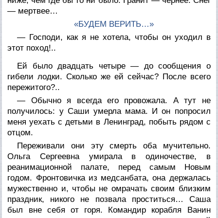
ниже, чем где бы то ни было. Гранит — чернее. Снег
— мертвее…
«БУДЕМ ВЕРИТЬ…»
— Господи, как я не хотела, чтобы он уходил в
этот поход!..
Ей было двадцать четыре — до сообщения о
гибели лодки. Сколько же ей сейчас? После всего
пережитого?..
— Обычно я всегда его провожала. А тут не
получилось: у Саши умерла мама. И он попросил
меня уехать с детьми в Ленинград, побыть рядом с
отцом.
Переживали они эту смерть оба мучительно.
Ольга Сергеевна умирала в одиночестве, в
реанимационной палате, перед самым Новым
годом. Фронтовичка из медсанбата, она держалась
мужественно и, чтобы не омрачать своим близким
праздник, никого не позвала проститься… Саша
был вне себя от горя. Командир корабля Ванин