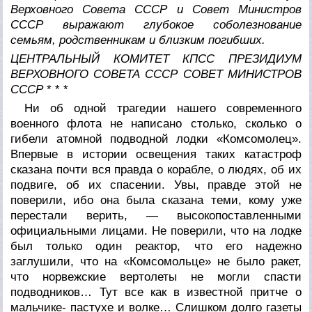
Верховного Совета СССР и Совет Министров
СССР выражают глубокое соболезнование
семьям, родственникам и близким погибших.
ЦЕНТРАЛЬНЫЙ КОМИТЕТ КПСС
ПРЕЗИДИУМ
ВЕРХОВНОГО СОВЕТА СССР
СОВЕТ МИНИСТРОВ
СССР
* * *
Ни об одной трагедии нашего современного
военного флота не написано столько, сколько о
гибели атомной подводной лодки «Комсомолец».
Впервые в истории освещения таких катастроф
сказана почти вся правда о корабле, о людях, об их
подвиге, об их спасении. Увы, правде этой не
поверили, ибо она была сказана теми, кому уже
перестали верить, — высокопоставленными
официальными лицами. Не поверили, что на лодке
был только один реактор, что его надежно
заглушили, что на «Комсомольце» не было ракет,
что норвежские вертолеты не могли спасти
подводников… Тут все как в известной притче о
мальчике- пастухе и волке… Слишком долго газеты