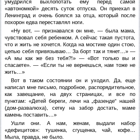
умудрился выхлопотать ему перед самой
«автономкой» десять суток отпуска. Он приехал в
Ленинград и очень боялся за отца, который после
похорон едва переставлял ноги.
«Ну вот, — признавался он мне, — была мама,
чувствовал себя ребенком. А сейчас такая пустота,
что и жить не хочется. Когда на мостике один стою,
цепью себя привязываю… За борт так и тянет…» —
«А мы как же без тебя?!» — «Вот только вы и
спасаете». — «Если ты не вернешься, нам тоже не
жить…»
Вот в таком состоянии он и уходил. Да, еще
написал мне письмо, подробное, распорядительное,
как завещание, на двух страницах, и все по
пунктам: «Детей береги, лечи на „фазенде“ нашей
(дом-развалюха), сетку на забор достать, маме
камень поставить…»
Ушли они. А нам, женам, выдали набор
«дефицитов»: тушенка, сгущенка, чай, кофе…
Мыла, правда, не было.