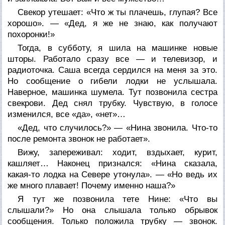
Свекор утешает: «Что ж ты плачешь, глупая? Все
хорошо». — «Дед, я же не знаю, как получают
похоронки!»
Тогда, в субботу, я шила на машинке новые
шторы. Работало сразу все — и телевизор, и
радиоточка. Саша всегда сердился на меня за это.
Но сообщение о гибели лодки не услышала.
Наверное, машинка шумела. Тут позвонила сестра
свекрови. Дед снял трубку. Чувствую, в голосе
изменился, все «да», «нет»…
«Дед, что случилось?» — «Нина звонила. Что-то
после ремонта звонок не работает».
Вижу, запереживал: ходит, вздыхает, курит,
кашляет… Наконец признался: «Нина сказала,
какая-то лодка на Севере утонула». — «Но ведь их
же много плавает! Почему именно наша?»
Я тут же позвонила тете Нине: «Что вы
слышали?» Но она слышала только обрывок
сообщения. Только положила трубку — звонок.