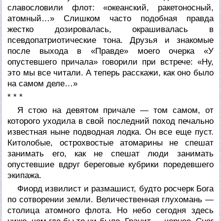
славословили флот: «океанский, ракетоносный,
атомный…» Слишком часто подобная правда
жестко дозировалась, окрашивалась в
псевдопатриотические тона. Друзья и знакомые
после выхода в «Правде» моего очерка «У
опустевшего причала» говорили при встрече: «Ну,
это мы все читали. А теперь расскажи, как оно было
на самом деле…»
* * *
Я стою на девятом причале — том самом, от
которого уходила в свой последний поход печально
известная ныне подводная лодка. Он все еще пуст.
Китолобые, острохвостые атомарины не спешат
занимать его, как не спешат люди занимать
опустевшие вдруг береговые кубрики поредевшего
экипажа.
Фиорд извилист и размашист, будто росчерк Бога
по сотворении земли. Величественная глухомань —
столица атомного флота. Но небо сегодня здесь